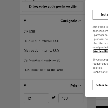
Entrez votre code postal ou ville
Tout 
Catégorie
LE PRI
Afin d'amélio
données pers
Clé USB
- partager de
- proposer d
Disque dur externe, SSD
- faciliter l
- analyser le 
Disque dur interne, SSD
Voir la poli
Si vous accep
Carte mémoire micro-SD
réaliser des 
cookies.
Hub, dock, lecteur de carte
Bonne visite!
Gérer l
Prix
et