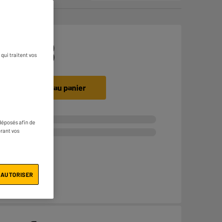
€
12
98
qui traitent vos
A
Ajouter au panier
déposés afin de
érant vos
 AUTORISER