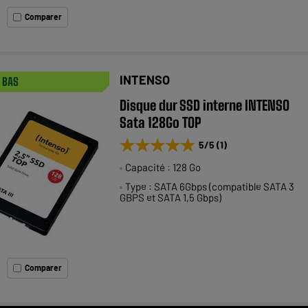
Comparer
INTENSO
X BAS
Disque dur SSD interne INTENSO
Sata 128Go TOP
★★★★★
★★★★★
5
/5
(
1
)
Capacité : 128 Go
Type : SATA 6Gbps (compatible SATA 3
GBPS et SATA 1,5 Gbps)
Comparer