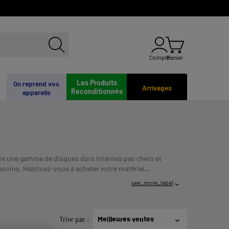
Compte
Panier
Les Produits
On reprend vos
Arrivages
Reconditionnés
appareils
te une gamme de disques durs internes pas chers et
besoins. Habituez-vous à acheter votre matériel
ERIFIEZ VOS CAPACITES DE REMBOURSEMENT
see_more_label
Trier par
:
Meilleures ventes