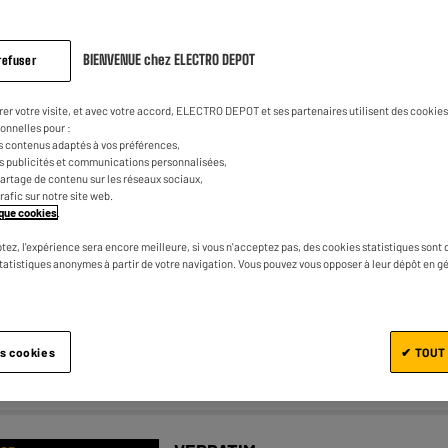
BIENVENUE chez ELECTRO DEPOT
refuser
APM
X BAS
rer votre visite, et avec votre accord, ELECTRO DEPOT et ses partenaires utilisent des cookies 
Boîtier externe APM SSD / HDD SAT
onnelles pour :
2.5’’ USB-C 3.1 transfert 10GBPS
s contenus adaptés à vos préférences,
es publicités et communications personnalisées,
★★★★★
★★★★★
4.8
/5
(
8
)
e partage de contenu sur les réseaux sociaux,
trafic sur notre site web.
Type : Boîtier externe pour disque dur
tique cookies
.
interne 2,5" SATA
tez, l'expérience sera encore meilleure, si vous n'acceptez pas, des cookies statistiques sont 
Taille disque supportée : 2,5 "
statistiques anonymes à partir de votre navigation. Vous pouvez vous opposer à leur dépôt en g
es cookies
✔ TOUT
Comparer