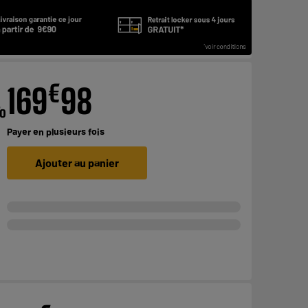
€
169
98
To
Payer en
plusieurs fois
Ajouter au panier