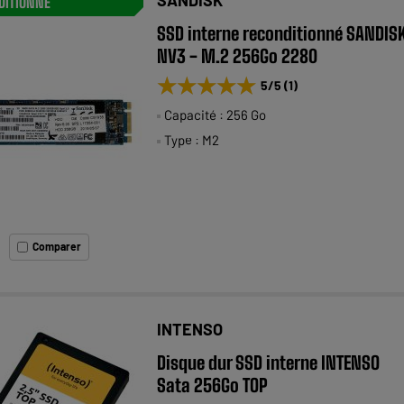
DITIONNÉ
SSD interne reconditionné SANDIS
NV3 - M.2 256Go 2280
★★★★★
★★★★★
5
/5
(
1
)
Capacité : 256 Go
Type : M2
Comparer
INTENSO
Disque dur SSD interne INTENSO
Sata 256Go TOP