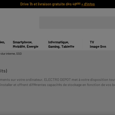
Drive 1h et livraison gratuite dès 49
+ d'infos
€90
ien,
Smartphone,
Informatique,
TV
Mobilité, Énergie
Gaming, Tablette
Image Son
 dur interne, SSD
its)
cuments sur votre ordinateur, ELECTRO DEPOT met à votre disposition tou
nstaller et offrent différentes capacités de stockage en fonction de vos 
UN CREDIT VOUS ENGAGE ET DOIT ETRE REMBOURSE. V
rs fois :