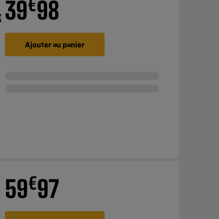
€
39
98
K
Ajouter au panier
€
59
97