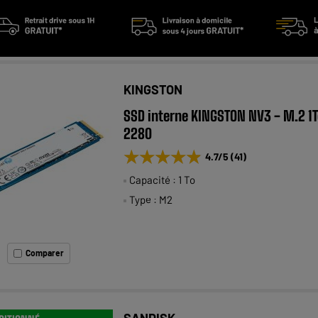
KINGSTON
SSD interne KINGSTON NV3 - M.2 1
2280
★★★★★
★★★★★
4.7
/5
(
41
)
Capacité : 1 To
Type : M2
Comparer
SANDISK