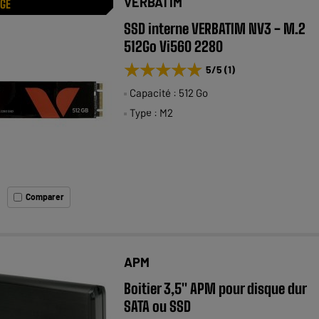
VERBATIM
AGE
SSD interne VERBATIM NV3 - M.2
512Go Vi560 2280
★★★★★
★★★★★
5
/5
(
1
)
Capacité : 512 Go
Type : M2
Comparer
APM
Boitier 3,5" APM pour disque dur
SATA ou SSD