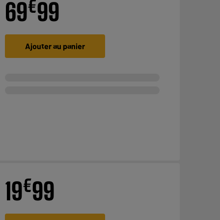
€
69
99
Ajouter au panier
€
19
99