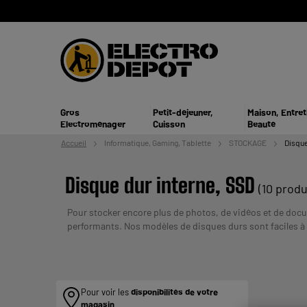
Gros
Petit-déjeuner,
Maison, Entret
Electroménager
Cuisson
Beauté
Accueil
Informatique,
Gaming, Tablette
STOCKAGE
Disque
Disque dur interne, SSD
(10 produ
Pour stocker encore plus de photos, de vidéos et de do
performants. Nos modèles de disques durs sont faciles à i
informatique au meilleur prix chez nous !
Payer en plusieu
AVANT DE VOUS ENGAGER.
Pour voir les
disponibilités de votre
magasin