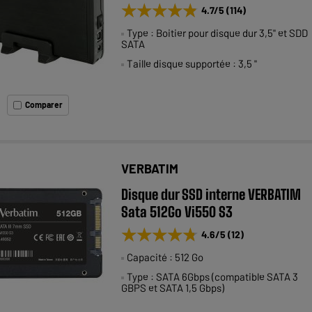
★★★★★
★★★★★
4.7
/5
(
114
)
Type : Boitier pour disque dur 3,5" et SDD
SATA
Taille disque supportée : 3,5 "
Comparer
VERBATIM
Disque dur SSD interne VERBATIM
Sata 512Go Vi550 S3
★★★★★
★★★★★
4.6
/5
(
12
)
Capacité : 512 Go
Type : SATA 6Gbps (compatible SATA 3
GBPS et SATA 1,5 Gbps)