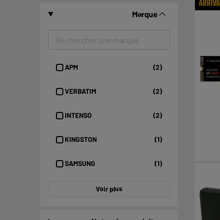
ARRIV
Marque
APM
(2)
VERBATIM
(2)
INTENSO
(2)
KINGSTON
(1)
SAMSUNG
(1)
Voir plus