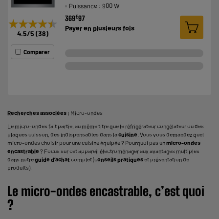
Puissance : 900 W
€
369
97
★★★★★
★★★★★
Payer en
plusieurs fois
4.5
/5
(
38
)
Comparer
Recherches associées :
Micro-ondes
Le micro-ondes fait partie, au même titre que le
réfrigérateur congélateur
ou des
plaques cuisson
, des indispensables dans la
cuisine
. Vous vous demandez quel
micro-ondes choisir pour une cuisine équipée ? Pourquoi pas un
micro-ondes
encastrable
? Focus sur cet appareil électroménager aux avantages multiples
dans notre
guide d’achat
complet (c
onseils pratiques
et présentation de
produits).
Le micro-ondes encastrable, c’est quoi
?