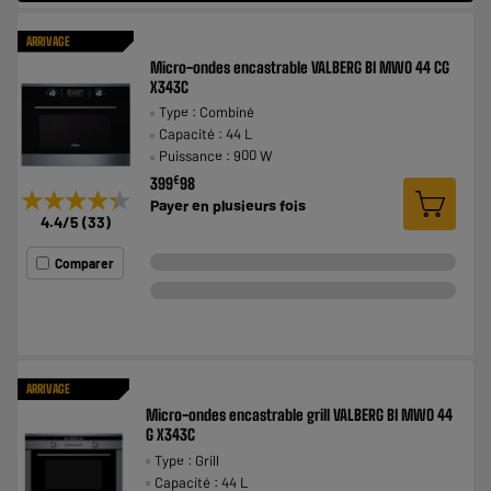
ARRIVAGE
Micro-ondes encastrable VALBERG BI MWO 44 CG
X343C
Type : Combiné
Capacité : 44 L
Puissance : 900 W
€
399
98
★★★★★
★★★★★
Payer en
plusieurs fois
4.4
/5
(
33
)
Comparer
ARRIVAGE
Micro-ondes encastrable grill VALBERG BI MWO 44
G X343C
Type : Grill
Capacité : 44 L