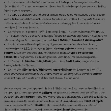
La puissance : elle doit être suffisamment forte pour décongeler, chauffer,
réchauffer et offrir une cuisson adaptée en fonction de l’emploi que vous souhaitez
faire de votre appareil.
Le type de chaleur : elle influe sur la manière dont les résistances de sole et de
voûte de l’appareil diffusent la chaleur dans le micro ondes. La majorité des micro
ondes encastrables fonctionnent à la chaleur pulsée, grâce à leurs résistances
couplées à des ventilateurs.
La marque et la gamme : MWI, Samsung, Brandt, Hotpoint, Indesit, Whirpool,
LG, Hisense, Sharp ou encore la marque Électro Dépôt Valberg (rapport qualité/prix
intéressant garanti !). Pourquoi pas un
four à chaleur tournante Valberg mfo
?
Les fonctionnalités et options : grill, programmes et modes de cuisson,
bandeau frontal LED, éclairage intérieur,
chaleur pulsée,
chaleur tournante,
boutons
, cuisson adaptée en fonction des aliments,
types de cuissons
possibles
, programmes de décongélation, combinés, résistance à quartz…
Le design : la
couleur (noir, blanc,
gris, micro
ondes inox
, rouge, etc.), la
forme, la taille de l’écran…
La marque :
Electrolux, Whirlpool, appareil Siemens
, Samsung, Indesit…
Vous pouvez aussi choisir notre propre marque, Valberg. Cette dernière offre un
excellent rapport qualité prix et des modèles au design varié.
Vous ne savez pas quel appareil choisir ? N’hésitez pas à explorer notre sélection
de produits toutes marques et à
filtrer
les résultats obtenus pour les affiner pour
trouver l’appareil
parfait
. Tous nos micro-ondes sont garantis deux ans et livrables
en magasin ou à domicile, selon vos besoins et envies (avec leur
mode d’emploi
pour vous en faciliter l’
utilisation
). Ils peuvent être commandés sur internet ou
choisis directement en magasin avec un
retrait immédiat
possible.