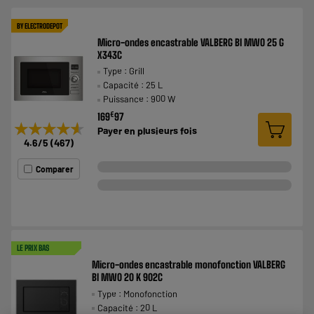
BY ELECTRODEPOT
Micro-ondes encastrable VALBERG BI MWO 25 G
X343C
Type : Grill
Capacité : 25 L
Puissance : 900 W
€
169
97
★★★★★
★★★★★
Payer en
plusieurs fois
4.6
/5
(
467
)
Comparer
LE PRIX BAS
Micro-ondes encastrable monofonction VALBERG
BI MWO 20 K 902C
Type : Monofonction
Capacité : 20 L