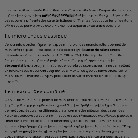
Le micro ondes encastrable se décline en trois grands types d’appareils : le micro
ondes classique, le four
micro ondes combiné
et le micro ondes grill. Chacun de
ces appareils présente des caractéristiques différentes. Nous vous les présentons
afin de vous permettre de choisir le meilleur appareil encastrable possible.
Le micro ondes classique
Ce four micro ondes, également appelé micro ondes monofonction, permet de
réchauffer les plats. Il est possible d’adapter la
puissance du micro
ondes
(généralement comprise entre 300 et 1 200 watts) et de régler la minuterie de ce
dernier. Ces micro ondes ont parfois des options élaborées, comme la
décongélation
, la programmation ou encore la cuisson vapeur. Ils ne permettent
en revanche pas de cuire ni de griller les aliments. Ce type de micro ondes est le
moins cher du marché. Son prix peut toutefois varier en fonction des options qu’il
présente.
Le micro ondes combiné
Ce type de micro ondes permet de réchauffer et de cuire les aliments. Il combine les
fonctions d’un micro ondes classique et d’un four traditionnel. Ce type d’appareil
permet donc de cuisiner différents plats, comme des gâteaux, des cakes, des
quiches ou encore du poulet rôti. Il possède des résistances chauffantes placées à
l’intérieur du four et peut utiliser différents types de chaleur. La majorité des
appareils fonctionnent à la chaleur pulsée et sont à chaleur tournante. Ce sont bien
souvent les
modèles
de micro ondes les plus chers, en raison de leur grande
polyvalence. Choisissez-le si vous n’avez pas la place d’encastrer deux appareils