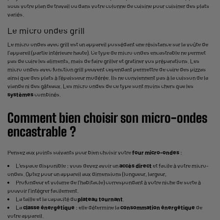
sous votre plan de travail ou dans votre
colonne de cuisine
pour cuisiner des plats
variés.
Le micro ondes grill
Le
micro ondes avec grill
est un appareil possédant une résistance sur la voûte de
l’appareil (partie intérieure haute). Ce type de micro ondes encastrable ne permet
pas de cuire les aliments, mais de faire griller et gratiner vos préparations. Les
micro ondes avec fonction grill peuvent cependant permettre de cuire des pizzas
ainsi que des plats à l’épaisseur modérée. Ils ne conviennent pas à la cuisson de la
viande ni des gâteaux. Les micro ondes de ce type sont moins chers que les
systèmes
combinés.
Comment bien choisir son micro-ondes
encastrable ?
Pensez aux points suivants pour bien choisir votre
four micro-ondes
:
L’espace disponible : vous devez avoir un
accès direct
et facile à votre micro-
ondes. Optez pour un appareil aux dimensions (longueur, largeur,
Profondeur et volume de l’habitacle) correspondant à votre niche de sorte à
pouvoir l’intégrer facilement.
La taille et la capacité du
plateau tournant
.
La
classe énergétique
: elle détermine la
consommation énergétique
de
votre appareil.