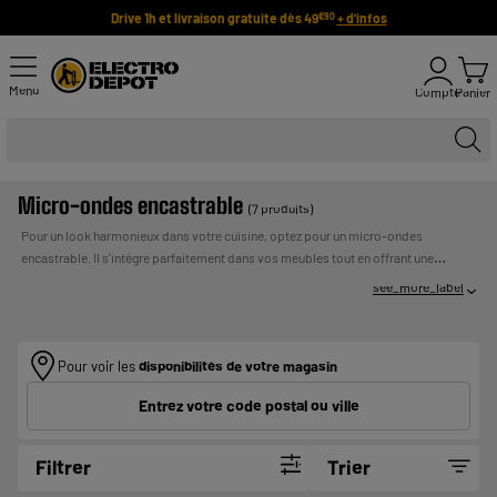
Drive 1h et livraison gratuite dès 49
+ d'infos
€90
Menu
Compte
Panier
Micro-ondes encastrable
(7 produits)
Pour un look harmonieux dans votre cuisine, optez pour un micro-ondes
encastrable. Il s’intègre parfaitement dans vos meubles tout en offrant une
performance de cuisson pratique. Nous sommes fiers de notre marque Valberg,
see_more_label
synonyme de qualité, design soigné et prix compétitif. D’autres grandes marques
sont également proposées à prix réduits. Paiement en plusieurs fois et livraison
UN CREDIT VOUS ENGAGE ET DOIT
rapide.
Payer en plusieurs fois :
ETRE REMBOURSE. VERIFIEZ VOS CAPACITES DE
Pour voir les
disponibilités de votre magasin
REMBOURSEMENT AVANT DE VOUS ENGAGER.
Entrez votre code postal ou ville
Filtrer
Trier