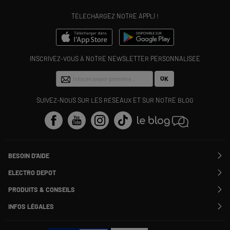
TÉLÉCHARGEZ NOTRE APPLI !
INSCRIVEZ-VOUS À NOTRE NEWSLETTER PERSONNALISÉE
OK
SUIVEZ-NOUS SUR LES RÉSEAUX ET SUR NOTRE BLOG
BESOIN D'AIDE
Contactez-nous
ELECTRO DEPOT
Suivre ma commande
Modifier ou annuler ma commande
PRODUITS & CONSEILS
SAV
Qui sommes nous ?
Nos marques
Payer en plusieurs fois
INFOS LÉGALES
Rejoignez-nous !
Les avis du site
Information phishing
Nos engagements RSE
Infos légales
Nos catégories phares
Voir toutes les Questions / Réponses
Pour les pros : Electro Des Pros
CGV
Le moins cher