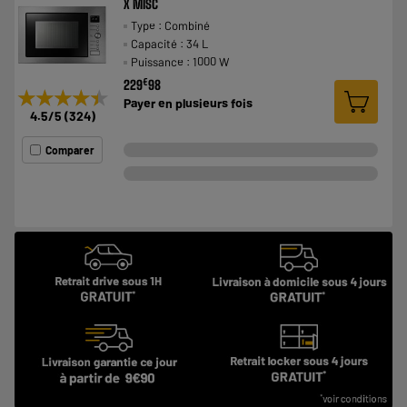
X MISC
Type : Combiné
Capacité : 34 L
Puissance : 1000 W
€
229
98
★★★★★
★★★★★
Payer en
plusieurs fois
4.5
/5
(
324
)
Comparer