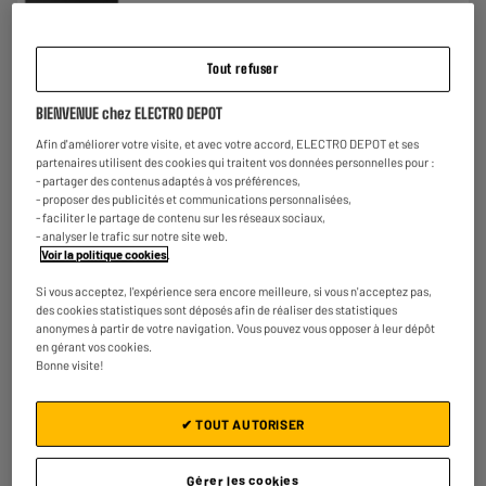
Puissance : 800 W
€
109
92
★★★★★
★★★★★
Payer en
plusieurs fois
Tout refuser
4.3
/5
(
9
)
Comparer
BIENVENUE chez ELECTRO DEPOT
Afin d'améliorer votre visite, et avec votre accord, ELECTRO DEPOT et ses
partenaires utilisent des cookies qui traitent vos données personnelles pour :
- partager des contenus adaptés à vos préférences,
- proposer des publicités et communications personnalisées,
- faciliter le partage de contenu sur les réseaux sociaux,
- analyser le trafic sur notre site web.
Voir la politique cookies
.
Micro-ondes grill encastrable HISENSE
BIM325G62BG2
Si vous acceptez, l'expérience sera encore meilleure, si vous n'acceptez pas,
des cookies statistiques sont déposés afin de réaliser des statistiques
Type : Grill
anonymes à partir de votre navigation. Vous pouvez vous opposer à leur dépôt
Capacité : 25 L
en gérant vos cookies.
Puissance : 900 W
★★★★★
★★★★★
Bonne visite!
€
249
92
4.7
/5
(
35
)
Payer en
plusieurs fois
✔ TOUT AUTORISER
Comparer
Gérer les cookies