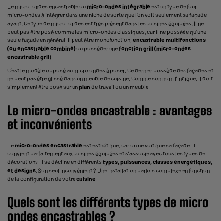
Le micro-ondes encastrable ou
micro-ondes intégrable
est un type de four
micro-ondes à intégrer dans une niche de sorte que l’on voit seulement sa façade
avant. Ce type de micro-ondes est très présent dans les cuisines équipées. Il ne
peut pas être posé comme les micro-ondes classiques, car il ne possède qu’une
seule façade en général. Il peut être monofonction,
encastrable multifonctions
(ou encastrable combiné)
ou posséder une
fonction grill (micro-ondes
encastrable gril
).
C’est le modèle opposé au micro ondes à poser. Ce dernier possède des façades et
ne peut pas être glissé dans un meuble de cuisine. Comme son nom l’indique, il doit
simplement être posé sur un
plan
de travail ou un meuble.
Le micro-ondes encastrable : avantages
et inconvénients
Le
micro-ondes encastrable
est esthétique, car on ne voit que sa façade. Il
convient parfaitement aux cuisines équipées et s’associe avec tous les types de
décorations. Il se décline en différents
types, puissances, classes énergétiques,
et designs
. Son seul inconvénient ? Une installation parfois complexe en fonction
de la configuration de votre
cuisine
.
Quels sont les différents types de micro
ondes encastrables ?