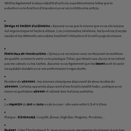
Vérifiez également la disponibilité d'options supplémentaires telles que la
pulsation ou la fonction d'impulsion pour un contrôle plus précis.
Design et facilité d'utilisation :
Assurez-vous que le mixeur que vous choisissez
est ergonomique et facile à utiliser. Les commandes intuitives, les boutons d'accès
rapide et les éléments amovibles facilitent l'utilisation et le nettoyage du mixeur.
Matériaux de construction :
Optez pour un mixeur avec un récipient en matériau
de qualité, comme le verre ou le plastique Tritan, qui résiste aux chocs et ne retient
pas les odeurs ou les taches. Assurez-vous également que les
lames
sont en acier
inoxydable durable pour une performance longue durée.
Nombre de
vitesses
: les mixeurs classiques disposent de deux modes de
vitesses
. Certains appareils disposent d’une fonctionnalité turbo, pratique pour
mixer en quatrième
vitesse
et obtenir des textures parfaites.
La
capacité
du
bol
en
inox
ou de la cuve : elle varie entre 0,5 et 4 litres.
Marque :
Kitchenaid
, Cosylife, Braun, High One, Magimix, Moulinex…
Budget :
Chez Electrodepot.fr, nous proposons une gamme de mixeurs à prix bas.