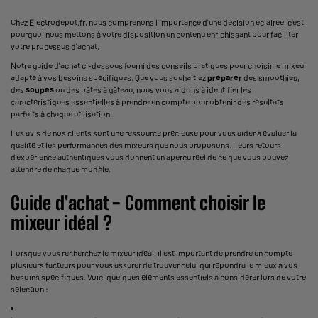
Chez Electrodepot.fr, nous comprenons l'importance d'une décision éclairée, c'est
pourquoi nous mettons à votre disposition un contenu enrichissant pour faciliter
votre processus d'achat.
Notre guide d'achat ci-dessous fourni des conseils pratiques pour choisir le mixeur
adapté à vos besoins spécifiques. Que vous souhaitiez
préparer
des smoothies,
des
soupes
ou des pâtes à gâteau, nous vous aidons à identifier les
caractéristiques essentielles à prendre en compte pour obtenir des résultats
parfaits à chaque utilisation.
Les avis de nos clients sont une ressource précieuse pour vous aider à évaluer la
qualité et les performances des mixeurs que nous proposons. Leurs retours
d'expérience authentiques vous donnent un aperçu réel de ce que vous pouvez
attendre de chaque modèle.
Guide d'achat - Comment choisir le
mixeur idéal ?
Lorsque vous recherchez le mixeur idéal, il est important de prendre en compte
plusieurs facteurs pour vous assurer de trouver celui qui répondra le mieux à vos
besoins spécifiques. Voici quelques éléments essentiels à considérer lors de votre
sélection :