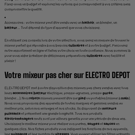
Fixez-vous un budget et explorez les options qui correspondent à vos critères sans
compromettre la qualité.
Accessoires : votre mixeur peut être vendu avec un
hachoir
, un blender, un
batteur
… Tout dépend du type d’appareil que vous choisissez.
En utilisant ces conseils lors de votre sélection, vous serez en mesure de trouver le
mixeur parfait qui répondra à vos besoins
culinaires
et à votre budget. Parcourez
notre assortiment en ligne et faites votre choix en toute confiance. Nous sommes là
pour vous aider à réaliser de délicieuses préparations
culinaires
avec facilité et
plaisir !
Votre
mixeur pas cher
sur ELECTRO DEPOT
ELECTRO DEPOT met à votre disposition des mixeurs pas chers vendus avec tous
leurs
accessoires
(
batteur
électrique, presse-agrumes, presse-
purée
,
blender…). Nos
robots
mixeurs peuvent être sur
pied
ou portables (mixeur à
main
).
Nous vous proposons des appareils de toutes marques et gammes vendus au
meilleur prix, selon nos arrivages et nos stocks. Ils disposent de
moteurs
puissants
et présentent une grande longévité. Tous nos produits
électroménagers
neufs sont par ailleurs garantis pour une période de deux ans.
Choisissez le meilleur mixeur pour réaliser vos purées,
soupes
et
sauces
en
quelques clics. Nos fiches produits vous indiquent les fonctions de nos appareils,
leur
puissance
et leur nombre de
vitesses
. Vous pouvez utiliser les filtres présents