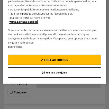
★★★★★
★★★★★
partenaires utilisent des cookies qui traitent vos données personnelles pour :
- partager des contenus adaptés à vos préférences,
4.7
/5
(
46
)
- proposer des publicités et communications personnalisées,
- faciliter le partage de contenu sur les réseaux sociaux,
Comparer
- analyser le trafic sur notre site web.
Voir la politique cookies
.
Si vous acceptez, l'expérience sera encore meilleure, si vous n'acceptez pas,
des cookies statistiques sont déposés afin de réaliser des statistiques
anonymes à partir de votre navigation. Vous pouvez vous opposer à leur dépôt
BY ELECTRODEPOT
en gérant vos cookies.
Mixeur multifonctions COSYLIFE CL-SHB600SSX
Bonne visite!
Puissance (W) : 600 W
Nombre de vitesses : 2
✔ TOUT AUTORISER
€
29
98
Gérer les cookies
★★★★★
★★★★★
4.3
/5
(
289
)
Comparer