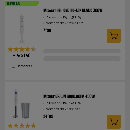
LE PRIX BAS
Mixeur HIGH ONE HO-MP BLANC 300W
Puissance (W) : 300 W
Nombre de vitesses : 2
€
7
96
★★★★★
★★★★★
4.4
/5
(
41
)
Comparer
Mixeur BRAUN MQ10.001M 450W
Puissance (W) : 450 W
Nombre de vitesses : 1
€
24
89
★★★★★
★★★★★