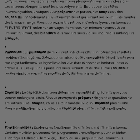
Le type : vous pouvez choisir entre un mixeur plongeant ou un mixeur classique.
Les mixeurs plongeants sont les plus polyvalents. Ils disposent de têtes
interchangeables, pratiques pour
préparer
des purées, des
soupes
ou des
sauces
. Ils ont également souvent une tête fouet qui permet par exemple de monter
des blancs en neige. Vous pourrez parfois retrouver d’autres types de mixeurs sur
ELECTRO DEPOT, selon nos arrivages. Parmi eux, des mixeurs de smoothie à
emporter partout, des
blenders
, des mixeurs sous vide ou encore des mélangeurs
à
soupe
.
Puissance :
La
puissance
du mixeur est un facteur clé pour obtenir des résultats
rapides et homogènes. Optez pour un mixeur doté d'une
puissance
suffisante pour
mélanger facilement les ingrédients les plus durs et créer des textures lisses et
crémeuses. Les appareils puissants vous permettent de réaliser vos
sauces
et
purées ainsi que vos autres recettes de
cuisine
en un rien de temps.
Capacité :
La
capacité
du mixeur détermine la quantité d'ingrédients que vous
pouvez mélanger à la fois. Si vous prévoyez de
préparer
de grandes quantités de
smoothies ou de
soupes
, choisissez un modèle avec une
capacité
plus élevée.
Pour une utilisation individuelle, une
capacité
plus petite peut être suffisante.
Fonctionnalités :
Explorez les fonctionnalités offertes par différents mixeurs.
Certains modèles proposent des programmes préconfigurés pour des tâches
spécifiques telles que le mixage, le hachage ou la préparation de smoothies.