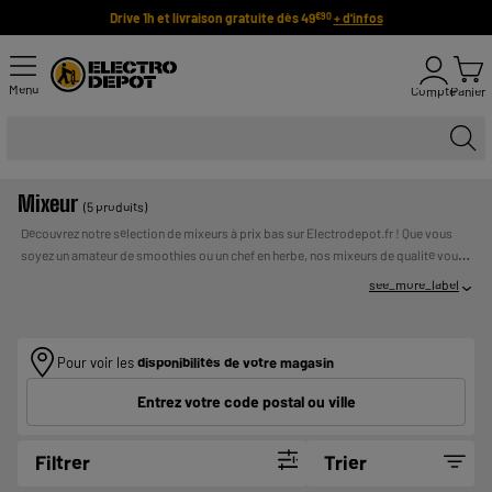
Drive 1h et livraison gratuite dès 49
+ d'infos
€90
Menu
Compte
Panier
Mixeur
(5 produits)
Découvrez notre sélection de mixeurs à prix bas sur Electrodepot.fr ! Que vous
soyez un amateur de smoothies ou un chef en herbe, nos mixeurs de qualité vous
permettront de réaliser des préparations parfaitement homogènes. Ne sacrifiez
see_more_label
pas votre budget pour obtenir un mixeur performant, chez Electrodepot.fr, nous
vous offrons le meilleur rapport qualité-prix. Faites-vous plaisir et créez de
UN CREDIT
délicieuses recettes sans vous ruiner !
Payer en plusieurs fois :
VOUS ENGAGE ET DOIT ETRE REMBOURSE. VERIFIEZ VOS
Pour voir les
disponibilités de votre magasin
CAPACITES DE REMBOURSEMENT AVANT DE VOUS
Entrez votre code postal ou ville
ENGAGER.
Filtrer
Trier