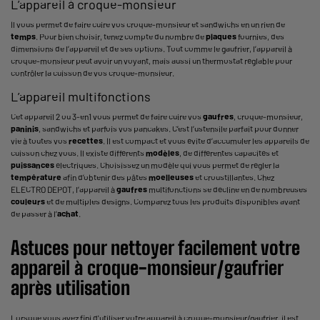
L’appareil à croque-monsieur
Il vous permet de faire cuire vos croque-monsieur et sandwichs en un rien de
temps
. Pour bien choisir, tenez compte du nombre de
plaques
fournies, des
dimensions de l’appareil et de ses options. Tout comme le gaufrier, l’appareil à
croque-monsieur peut avoir un voyant, mais aussi un thermostat réglable pour
contrôler la cuisson de vos croque-monsieur.
L’appareil multifonctions
Cet appareil 2 ou 3-en1 vous permet de faire cuire vos
gaufres
, croque-monsieur,
paninis
, sandwichs et parfois vos pancakes. C’est l’ustensile parfait pour donner
vie à toutes vos
recettes
. Il est compact et vous évite d’accumuler les appareils de
cuisson chez vous. Il existe différents
modèles
, de différentes capacités et
puissances
électriques. Choisissez un modèle qui vous permet de régler la
température
afin d’obtenir des pâtes
moelleuses
et croustillantes. Chez
ELECTRO DEPOT, l’appareil à
gaufres
multifonctions se décline en de nombreuses
couleurs
et de multiples designs. Comparez tous les produits disponibles avant
de passer à l’
achat
.
Astuces pour nettoyer facilement votre
appareil à croque-monsieur/gaufrier
après utilisation
Lorsque vous avez fini d'utiliser votre appareil à croque-monsieur/gaufrier, il est