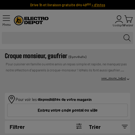
Drive 1h et livraison gratuite dès 49
+ d'infos
€90
Menu
Compte
Panier
Croque monsieur, gaufrier
(9 produits)
Pour cuisiner en famille ou entre amis un repas simple et rapide, ne manquez pas
notre sélection d'appareils à croque-monsieur ! Idéals ils font aussi gaufrier.
Facile à utiliser et à nettoyer grâce à son revêtement adhésif, l'appareil à croque
see_more_label
vous permet de préparer de délicieux sandwichs chauds en quelques minutes.
C'est un appareil de cuisson conviviale qui est idéal pour manger sur le pouce un
UN
croque-monsieur ou un croque-madame !
Payer en plusieurs fois :
CREDIT VOUS ENGAGE ET DOIT ETRE REMBOURSE.
Pour voir les
disponibilités de votre magasin
VERIFIEZ VOS CAPACITES DE REMBOURSEMENT AVANT DE
Entrez votre code postal ou ville
VOUS ENGAGER.
Filtrer
Trier