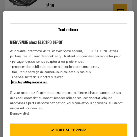
€
9
98
★★★★★
★★★★★
4.5
/5
(
4
)
Tout refuser
Comparer
BIENVENUE chez ELECTRO DEPOT
Afin d'améliorer votre visite, et avec votre accord, ELECTRO DEPOT et ses
partenaires utilisent des cookies qui traitent vos données personnelles pour :
- partager des contenus adaptés à vos préférences,
- proposer des publicités et communications personnalisées,
Croque-monsieur DOMO DO9046C gaufres
- faciliter le partage de contenu sur les réseaux sociaux,
Puissance : 1200 W
- analyser le trafic sur notre site web.
Voir la politique cookies
.
Nombre de plaques : 2
Thermostat : Non
Si vous acceptez, l'expérience sera encore meilleure, si vous n'acceptez pas,
€
49
98
des cookies statistiques sont déposés afin de réaliser des statistiques
★★★★★
★★★★★
anonymes à partir de votre navigation. Vous pouvez vous opposer à leur dépôt
4.5
/5
(
175
)
en gérant vos cookies.
Bonne visite!
Comparer
✔ TOUT AUTORISER