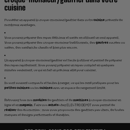
cuisine
Posséder un appareil à croque-monsieur/gaufrier dans votre
cuisine
présente de
nombreux avantages.
Vous pouvez préparer des repas délicieux et variés en utilisant un seul appareil.
Vous pouvez préparer des croque-monsieur traditionnels, des
gaufres
sucrées ou
salées, des sandwichs chauds et bien plus encore.
Un appareil à croque-monsieur/gaufrier est facile à utiliser et permet de préparer
des repas rapidement. Vous pouvez préparer un repas complet en quelques
minutes seulement, ce qui en fait un précieux allié pour cuisiner.
Ils sont souvent compacts et faciles à ranger, ce qui les rend pratiques pour les
petites
cuisines
ou les
cuisines
avec un espace de rangement limité.
Retrouvez tous nos
modèles
de gaufriers et de
machines
à croque-monsieur en
ligne et en
magasin
. Faire vos
achats
chez ELECTRO DEPOT vous permet de
réaliser
des économies : nous vous proposons des gaufriers pas chers, de toutes
marques et designs performants et durables.