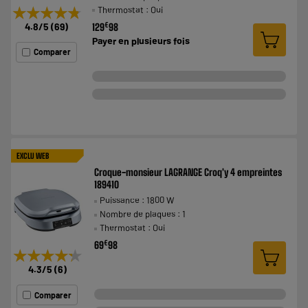
★★★★★
★★★★★
Thermostat : Oui
€
4.8
/5
(
69
)
129
98
Payer en
plusieurs fois
Comparer
EXCLU WEB
Croque-monsieur LAGRANGE Croq'y 4 empreintes
189410
Puissance : 1800 W
Nombre de plaques : 1
Thermostat : Oui
€
69
98
★★★★★
★★★★★
4.3
/5
(
6
)
Comparer