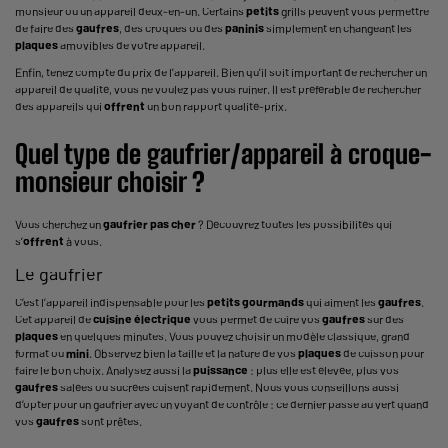
monsieur ou un appareil deux-en-un. Certains
petits
grills peuvent vous permettre
de faire des
gaufres
, des croques ou des
paninis
simplement en changeant les
plaques
amovibles de votre appareil.
Enfin, tenez compte du prix de l'appareil. Bien qu'il soit important de rechercher un
appareil de qualité, vous ne voulez pas vous ruiner. Il est préférable de rechercher
des appareils qui
offrent
un bon rapport qualité-prix.
Quel type de gaufrier/appareil à croque-
monsieur choisir ?
Vous cherchez un
gaufrier pas cher
? Découvrez toutes les possibilités qui
s’
offrent
à vous.
Le gaufrier
C’est l’appareil indispensable pour les
petits
gourmands
qui aiment les
gaufres
.
Cet appareil de
cuisine
électrique
vous permet de cuire vos
gaufres
sur des
plaques
en quelques minutes. Vous pouvez choisir un modèle classique, grand
format ou
mini
. Observez bien la taille et la nature de vos
plaques
de cuisson pour
faire le bon choix. Analysez aussi la
puissance
: plus elle est élevée, plus vos
gaufres
salées ou sucrées cuisent rapidement. Nous vous conseillons aussi
d’opter pour un gaufrier avec un voyant de contrôle : ce dernier passe au vert quand
vos
gaufres
sont prêtes.