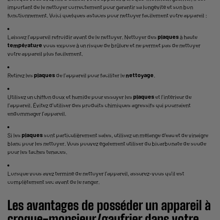
important de le nettoyer correctement pour garantir sa longévité et son bon
fonctionnement. Voici quelques astuces pour nettoyer facilement votre appareil :
Laissez l'appareil refroidir avant de le nettoyer. Nettoyer des
plaques
à haute
température
vous expose à un risque de brûlure et ne permet pas de nettoyer
votre appareil plus facilement.
Retirez les
plaques
de l'appareil pour faciliter le
nettoyage
.
Utilisez un chiffon doux et humide pour essuyer les
plaques
et l'intérieur de
l'appareil. Évitez d'utiliser des produits chimiques agressifs qui pourraient
endommager l'appareil.
Si les
plaques
sont particulièrement sales, utilisez un mélange d'eau et de vinaigre
blanc pour les nettoyer. Vous pouvez également utiliser du bicarbonate de soude
pour les taches tenaces.
Lorsque vous avez terminé de nettoyer l'appareil, assurez-vous qu'il est
complètement sec avant de le ranger.
Les avantages de posséder un appareil à
croque-monsieur/gaufrier dans votre