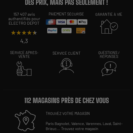
DES PRIX, MAIS PAS SEULEMENT !
157 407 avis
PAIEMENT SÉCURISÉ
GARANTIE À VIE
authentifiés pour
ELECTRO DEPOT
★★★★★
★★★★★
4,3
SERVICE APRÈS-
QUESTIONS /
SERVICE CLIENT
VENTE
RÉPONSES
112 MAGASINS PRÈS DE CHEZ VOUS
TROUVEZ VOTRE MAGASIN
Paris Bagnolet,
Valence,
Varennes,
Laval,
Saint-
Brieuc
...
Trouvez votre magasin