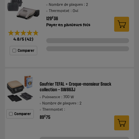
Nombre de plaques : 2
Thermostat : Oui
€
129
36
Payer en
plusieurs fois
★★★★★
★★★★★
4.8
/5
(
42
)
Comparer
Gaufrier TEFAL + Croque-monsieur Snack
collection - SW863J
Puissance : 700 W
Nombre de plaques : 2
Thermostat :
Comparer
€
89
75