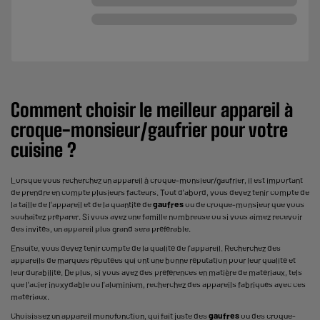
Comment choisir le
meilleur
appareil à
croque-monsieur/gaufrier pour votre
cuisine
?
Lorsque vous recherchez un appareil à croque-monsieur/gaufrier, il est important
de prendre en compte plusieurs facteurs. Tout d'abord, vous devez tenir compte de
la taille de l'appareil et de la quantité de
gaufres
ou de croque-monsieur que vous
souhaitez préparer. Si vous avez une famille nombreuse ou si vous aimez recevoir
des invités, un appareil plus grand sera préférable.
Ensuite, vous devez tenir compte de la qualité de l'appareil. Recherchez des
appareils de marques réputées qui ont une bonne réputation pour leur qualité et
leur durabilité. De plus, si vous avez des préférences en matière de matériaux, tels
que l'acier inoxydable ou l'aluminium, recherchez des appareils fabriqués avec ces
matériaux.
Choisissez un appareil monofonction, qui fait juste des
gaufres
ou des croque-