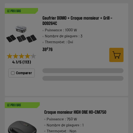
LE PRIX BAS
Gaufrier DOMO + Croque monsieur + Grill -
DO9264C
Puissance : 1000 W
Nombre de plaques : 3
Thermostat : Oui
€
39
76
★★★★★
★★★★★
4.1
/5
(
113
)
Comparer
LE PRIX BAS
Croque monsieur HIGH ONE HO-CM750
Puissance : 750 W
Nombre de plaques : 1
Thermostat : Non