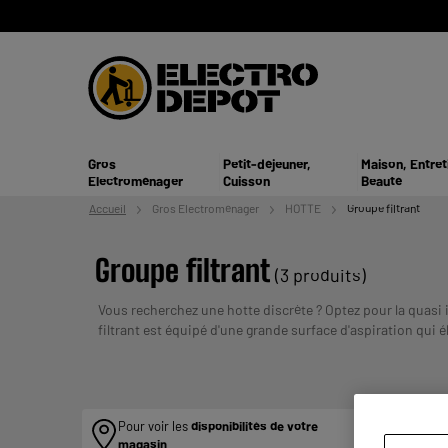
Gros
Petit-déjeuner,
Maison, Entret
Electroménager
Cuisson
Beauté
Accueil
Gros
Electroménager
HOTTE
Groupe filtrant
Groupe filtrant
(3 produits)
Vous recherchez une hotte discrète ? Optez pour la quasi i
filtrant est équipé d'une grande surface d'aspiration qui
UN CREDIT VO
métal ou autre.
Payer en plusieurs fois :
ENGAGER.
Pour voir les
disponibilités de votre
magasin