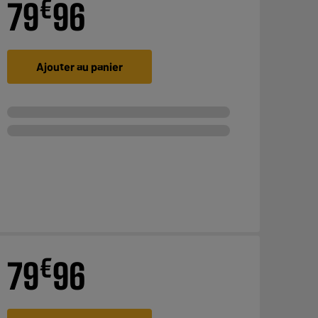
€
79
96
Ajouter au panier
€
79
96