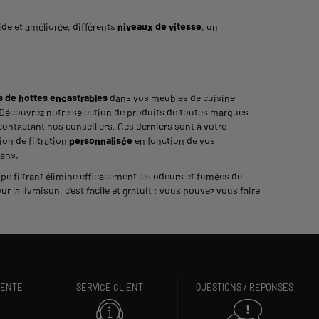
ide et améliorée, différents
niveaux de vitesse
, un
s de hottes encastrables
dans vos meubles de cuisine
. Découvrez notre sélection de produits de toutes marques
ontactant nos conseillers. Ces derniers sont à votre
ion de filtration
personnalisée
en fonction de vos
 ans.
pe filtrant élimine efficacement les odeurs et fumées de
 la livraison, c’est facile et gratuit : vous pouvez vous faire
VENTE
SERVICE CLIENT
QUESTIONS / RÉPONSES