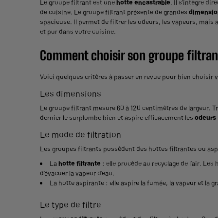
Le groupe filtrant est une
hotte encastrable
. Il s’intègre d
de cuisine. Le groupe filtrant présente de grandes
dimensio
spacieuse. Il permet de filtrer les odeurs, les vapeurs, mais
et pur dans votre cuisine.
Comment choisir son groupe filtran
Voici quelques critères à passer en revue pour bien choisir
v
Les dimensions
Le groupe filtrant mesure 60 à 120 centimètres de largeur. Tr
dernier le surplombe bien et aspire efficacement les
odeurs
Le mode de filtration
Les groupes filtrants possèdent des hottes filtrantes ou asp
La
hotte filtrante
: elle procède au recyclage de l’air. Le
d’évacuer la vapeur d’eau.
La hotte aspirante : elle aspire la fumée, la vapeur et la g
Le type de filtre