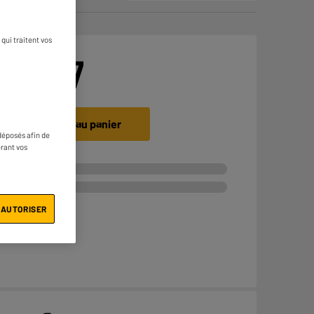
qui traitent vos
€
99
97
Ajouter au panier
déposés afin de
érant vos
 AUTORISER