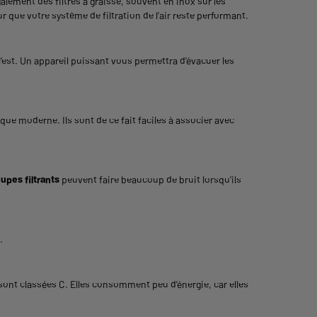
lement des filtres à graisse, souvent en inox sur les
r que votre système de filtration de l’air reste performant.
 l’est. Un appareil puissant vous permettra d’évacuer les
que moderne. Ils sont de ce fait faciles à associer avec
upes filtrants
peuvent faire beaucoup de bruit lorsqu’ils
e.
sont classées C. Elles consomment peu d’énergie, car elles