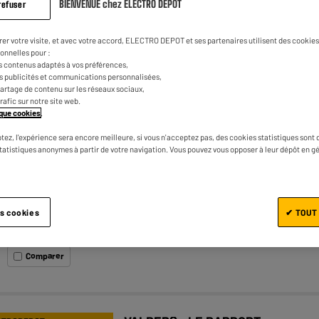
BIENVENUE chez ELECTRO DEPOT
refuser
rer votre visite, et avec votre accord, ELECTRO DEPOT et ses partenaires utilisent des cookies 
onnelles pour :
VALBERG : LE RAPPORT
CTRODEPOT
s contenus adaptés à vos préférences,
QUALITÉ/PRIX
es publicités et communications personnalisées,
e partage de contenu sur les réseaux sociaux,
trafic sur notre site web.
Groupe filtrant VALBERG BIH 60 + X
tique cookies
.
302C
tez, l'expérience sera encore meilleure, si vous n'acceptez pas, des cookies statistiques sont 
★★★★★
★★★★★
4.5
/5
(
168
)
statistiques anonymes à partir de votre navigation. Vous pouvez vous opposer à leur dépôt en g
Classe énergétique : A
Débit d'air max : 594 m³/h
Puissance des moteurs (W) : 78 W
es cookies
✔ TOUT
Comparer