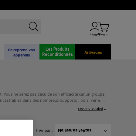
Compte
Panier
Les Produits
On reprend vos
Arrivages
Reconditionnés
appareils
ôt. Vous ne serez pas déçu de son efficacité car un groupe
 encastrables dans des nombreux supports : bois, verre,
TES DE REMBOURSEMENT AVANT DE VOUS
see_more_label
Trier par
:
Meilleures ventes