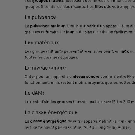
Les
groupes filtrants
possèdent des filtres à charbon. Ces de
groupes filtrants les plus récents. Les
filtres
de votre apparei
La puissance
La
puissance moteur
d’une hotte varie d’un appareil à un aut
graisses et fumées de
four
et de plan de cuisson facilement
Les matériaux
Les groupes filtrants peuvent être en acier peint, en
inox
ou
toutes les cuisines équipées.
Le niveau sonore
Optez pour un appareil au
niveau sonore
compris entre 65 et
fonctionnent, mais restent moins bruyants que les hottes d
Le débit
Le débit d’air des groupes filtrants oscille entre 150 et 30
La classe énergétique
La
classe énergétique
de votre appareil définit sa consomma
ne fonctionnent pas en continu tout au long de la journée.