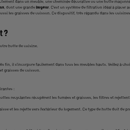
irectement dans un meuble, une cheminée décorative ou une hotte maçonnée.
ns
, dont une grande
largeur
. C’est un système de filtration idéal à place
 aussi les graisses de cuisson. Ce dispositif, très répandu dans les cuisin
t ?
otre hotte de cuisine
.
ès fin, il s’incorpore facilement dans tous les meubles hauts. Veillez à cho
et graisses de cuisson.
irantes :
s hottes recyclantes récupèrent les fumées et graisses, les filtres et rejette
raisse et les rejette vers l’extérieur du logement. Ce type de hotte doit de p