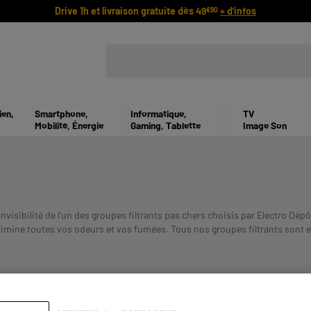
Drive 1h et livraison gratuite dès 49
+ d'infos
€90
ien,
Smartphone,
Informatique,
TV
Mobilité, Énergie
Gaming, Tablette
Image Son
nvisibilité de l'un des groupes filtrants pas chers choisis par Electro Dép
 élimine toutes vos odeurs et vos fumées. Tous nos groupes filtrants sont
US ENGAGE ET DOIT ETRE REMBOURSE. VERIFIEZ VOS CAPACI