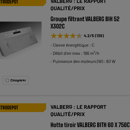
VALBERG : LE RAPPORT
CTRODEPOT
QUALITÉ/PRIX
Groupe filtrant VALBERG BIH 52
X302C
★★★★★
★★★★★
4.2
/5
(
136
)
Classe énergétique : C
Débit d'air max : 196 m³/h
Puissance des moteurs (W) : 60 W
Comparer
VALBERG : LE RAPPORT
CTRODEPOT
QUALITÉ/PRIX
Hotte tiroir VALBERG BITH 60 X 756C