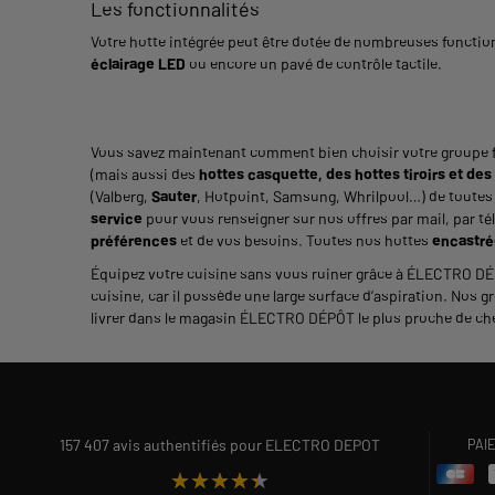
Les fonctionnalités
Votre hotte intégrée peut être dotée de nombreuses foncti
éclairage LED
ou encore un pavé de contrôle tactile.
Vous savez maintenant comment bien choisir votre groupe fi
(mais aussi des
hottes casquette, des hottes tiroirs et de
(Valberg,
Sauter
, Hotpoint, Samsung, Whrilpool…) de toutes l
service
pour vous renseigner sur nos offres par mail, par t
préférences
et de vos besoins. Toutes nos hottes
encastré
Équipez votre cuisine sans vous ruiner grâce à ÉLECTRO DÉPÔ
cuisine, car il possède une large surface d’aspiration. Nos gro
livrer dans le magasin ÉLECTRO DÉPÔT le plus proche de ch
157 407 avis authentifiés pour ELECTRO DEPOT
PAI
★★★★★
★★★★★