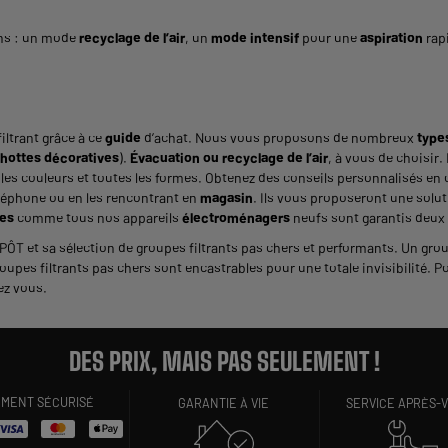
ons : un mode
recyclage de l’air
, un
mode intensif
pour une
aspiration
rap
ltrant grâce à ce
guide
d’achat. Nous vous proposons de nombreux
type
s hottes décoratives
).
Évacuation ou recyclage de l’air
, à vous de choisir
es couleurs et toutes les formes. Obtenez des conseils personnalisés en c
éléphone ou en les rencontrant en
magasin
. Ils vous proposeront une solut
es
comme tous nos appareils
électroménagers
neufs sont garantis deux
T et sa sélection de groupes filtrants pas chers et performants. Un grou
upes filtrants pas chers sont encastrables pour une totale invisibilité. Pour
ez vous.
DES PRIX, MAIS PAS SEULEMENT !
EMENT SÉCURISÉ
GARANTIE À VIE
SERVICE APRÈS-