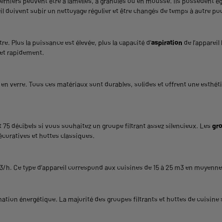
rniers peuvent être à lamelles, à granulés ou en mousse. Ils possèdent éga
l doivent subir un nettoyage régulier et être changés de temps à autre pou
re. Plus la puissance est élevée, plus la capacité d’
aspiration
de l’appareil
 et rapidement.
 en verre. Tous ces matériaux sont durables, solides et offrent une esthéti
 75 décibels si vous souhaitez un groupe filtrant assez silencieux. Les
gro
écoratives et hottes classiques.
0 m3/h. Ce type d’appareil correspond aux cuisines de 15 à 25 m3 en moyenn
tion énergétique. La majorité des groupes filtrants et hottes de cuisine 