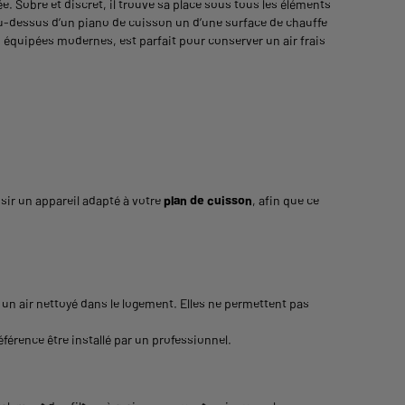
 Sobre et discret, il trouve sa place sous tous les éléments
r au-dessus d’un piano de cuisson un d’une surface de chauffe
es équipées modernes, est parfait pour conserver un air frais
isir un appareil adapté à votre
plan de cuisson
, afin que ce
nt un air nettoyé dans le logement. Elles ne permettent pas
référence être installé par un professionnel.