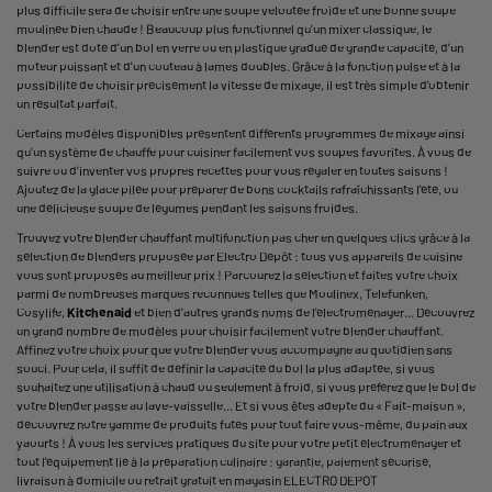
plus difficile sera de choisir entre une soupe veloutée froide et une bonne soupe
moulinée bien chaude ! Beaucoup plus fonctionnel qu'un mixer classique, le
blender est doté d'un bol en verre ou en plastique gradué de grande capacité, d'un
moteur puissant et d'un couteau à lames doubles. Grâce à la fonction pulse et à la
possibilité de choisir précisément la vitesse de mixage, il est très simple d'obtenir
un résultat parfait.
Certains modèles disponibles présentent différents programmes de mixage ainsi
qu'un système de chauffe pour cuisiner facilement vos soupes favorites. À vous de
suivre ou d'inventer vos propres recettes pour vous régaler en toutes saisons !
Ajoutez de la glace pilée pour préparer de bons cocktails rafraîchissants l'été, ou
une délicieuse soupe de légumes pendant les saisons froides.
Trouvez votre blender chauffant multifonction pas cher en quelques clics grâce à la
sélection de blenders proposée par Electro Dépôt : tous vos appareils de cuisine
vous sont proposés au meilleur prix ! Parcourez la sélection et faites votre choix
parmi de nombreuses marques reconnues telles que Moulinex, Telefunken,
Cosylife,
Kitchenaid
et bien d'autres grands noms de l'électroménager... Découvrez
un grand nombre de modèles pour choisir facilement votre blender chauffant.
Affinez votre choix pour que votre blender vous accompagne au quotidien sans
souci. Pour cela, il suffit de définir la capacité du bol la plus adaptée, si vous
souhaitez une utilisation à chaud ou seulement à froid, si vous préférez que le bol de
votre blender passe au lave-vaisselle... Et si vous êtes adepte du « Fait-maison »,
découvrez notre gamme de produits futés pour tout faire vous-même, du pain aux
yaourts ! À vous les services pratiques du site pour votre petit électroménager et
tout l'équipement lié à la préparation culinaire : garantie, paiement sécurisé,
livraison à domicile ou retrait gratuit en magasin ELECTRO DEPOT