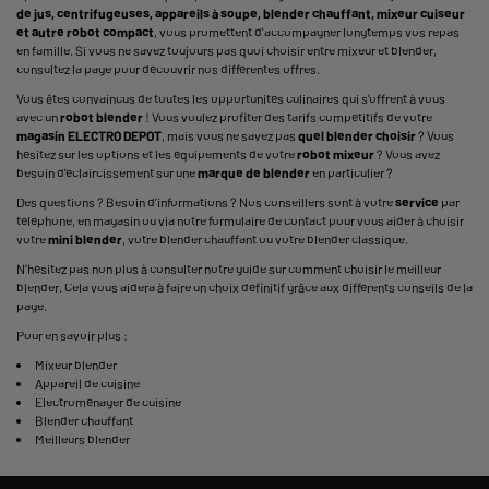
de jus, centrifugeuses, appareils à soupe, blender chauffant, mixeur cuiseur
et autre robot compact
, vous promettent d'accompagner longtemps vos repas
en famille. Si vous ne savez toujours pas quoi choisir entre mixeur et blender,
consultez la page pour découvrir nos différentes offres.
Vous êtes convaincus de toutes les opportunités culinaires qui s'offrent à vous
avec un
robot blender
! Vous voulez profiter des tarifs compétitifs de votre
magasin ELECTRO DEPOT
, mais vous ne savez pas
quel blender choisir
? Vous
hésitez sur les options et les équipements de votre
robot mixeur
? Vous avez
besoin d'éclaircissement sur une
marque de blender
en particulier ?
Des questions ? Besoin d’informations ? Nos conseillers sont à votre
service
par
téléphone, en magasin ou via notre formulaire de contact pour vous aider à choisir
votre
mini blender
, votre blender chauffant ou votre blender classique.
N’hésitez pas non plus à consulter notre guide sur comment choisir le meilleur
blender. Cela vous aidera à faire un choix définitif grâce aux différents conseils de la
page.
Pour en savoir plus :
Mixeur blender
Appareil de cuisine
Electroménager de cuisine
Blender chauffant
Meilleurs blender