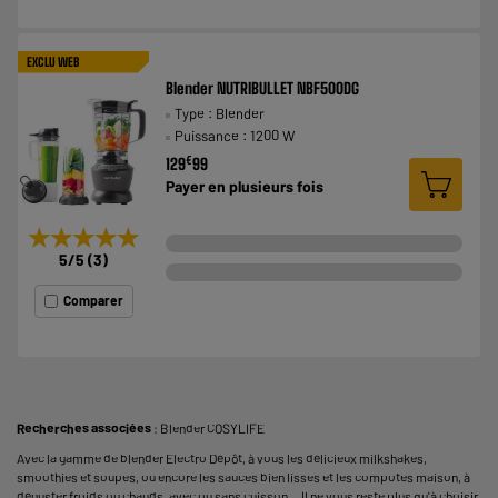
EXCLU WEB
Blender NUTRIBULLET NBF500DG
Type : Blender
Puissance : 1200 W
€
129
99
Payer en
plusieurs fois
★★★★★
★★★★★
5
/5
(
3
)
Comparer
Recherches associées
:
Blender COSYLIFE
Avec la gamme de blender Electro Dépôt, à vous les délicieux milkshakes,
smoothies et soupes, ou encore les sauces bien lisses et les compotes maison, à
déguster froids ou chauds,
avec ou sans cuisson
… Il ne vous reste plus qu'à choisir