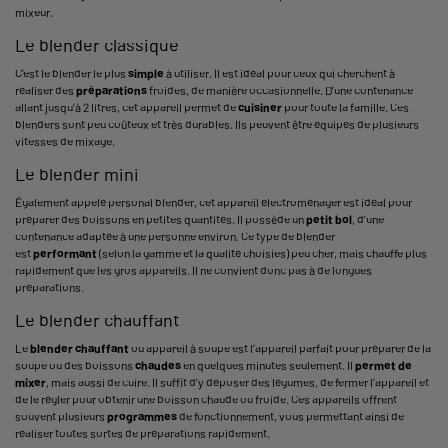
mixeur.
Le blender classique
C’est le blender le plus
simple
à utiliser. Il est idéal pour ceux qui cherchent à
réaliser des
préparations
froides, de manière occasionnelle. D’une contenance
allant jusqu’à 2 litres, cet appareil permet de
cuisiner
pour toute la famille. Ces
blenders sont peu coûteux et très durables. Ils peuvent être équipés de plusieurs
vitesses de mixage.
Le blender mini
Également appelé personal blender, cet appareil électroménager est idéal pour
préparer des boissons en petites quantités. Il possède un
petit
bol
, d’une
contenance adaptée à une personne environ. Ce type de blender
est
performant
(selon la gamme et la qualité choisies) peu cher, mais chauffe plus
rapidement que les gros appareils. Il ne convient donc pas à de longues
préparations.
Le blender chauffant
Le
blender chauffant
ou appareil à soupe est l’appareil parfait pour préparer de la
soupe ou des boissons
chaudes
en quelques minutes seulement. Il
permet de
mixer
, mais aussi de cuire. Il suffit d’y déposer des légumes, de fermer l’appareil et
de le régler pour obtenir une boisson chaude ou froide. Ces appareils offrent
souvent plusieurs
programmes
de fonctionnement, vous permettant ainsi de
réaliser toutes sortes de préparations rapidement.