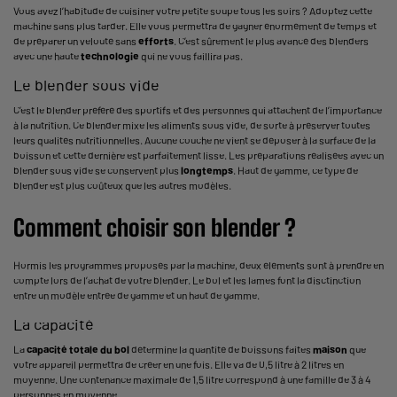
Vous avez l’habitude de cuisiner votre petite soupe tous les soirs ? Adoptez cette
machine sans plus tarder. Elle vous permettra de gagner énormément de temps et
de préparer un velouté sans
efforts
. C’est sûrement le plus avancé des blenders
avec une haute
technologie
qui ne vous faillira pas.
Le blender sous vide
C’est le blender préféré des sportifs et des personnes qui attachent de l’importance
à la nutrition. Ce blender mixe les aliments sous vide, de sorte à préserver toutes
leurs qualités nutritionnelles. Aucune couche ne vient se déposer à la surface de la
boisson et cette dernière est parfaitement lisse. Les préparations réalisées avec un
blender sous vide se conservent plus
longtemps
. Haut de gamme, ce type de
blender est plus coûteux que les autres modèles.
Comment choisir son blender ?
Hormis les programmes proposés par la machine, deux éléments sont à prendre en
compte lors de l’achat de votre blender. Le bol et les lames font la disctinction
entre un modèle entrée de gamme et un haut de gamme.
La capacité
La
capacité totale du bol
détermine la quantité de boissons faites
maison
que
votre appareil permettra de créer en une fois. Elle va de 0,5 litre à 2 litres en
moyenne. Une contenance maximale de 1,5 litre correspond à une famille de 3 à 4
personnes en moyenne.