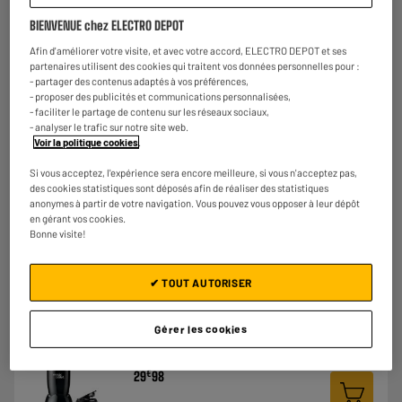
BIENVENUE chez ELECTRO DEPOT
BY ELECTRODEPOT
Blender à haute vitesse COSYLIFE CL-BL1015SM
Afin d'améliorer votre visite, et avec votre accord, ELECTRO DEPOT et ses
1000W + gourde nomade
partenaires utilisent des cookies qui traitent vos données personnelles pour :
- partager des contenus adaptés à vos préférences,
Type : Blender haute vitesse
- proposer des publicités et communications personnalisées,
Puissance : 1000 W
- faciliter le partage de contenu sur les réseaux sociaux,
€
49
98
- analyser le trafic sur notre site web.
Voir la politique cookies
.
★★★★★
★★★★★
4.5
/5
(
96
)
Si vous acceptez, l'expérience sera encore meilleure, si vous n'acceptez pas,
des cookies statistiques sont déposés afin de réaliser des statistiques
anonymes à partir de votre navigation. Vous pouvez vous opposer à leur dépôt
Comparer
en gérant vos cookies.
Bonne visite!
✔ TOUT AUTORISER
LE PRIX BAS
Blender NUTRIBULLET MAGIC BULLET MBR04B
Gérer les cookies
Type : Blender to go sport/smoothie
Puissance : 200 W
€
29
98