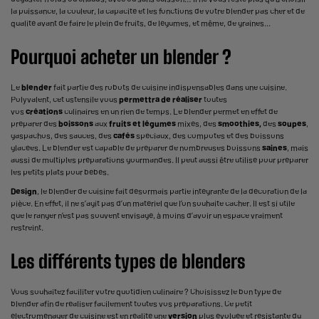
la puissance, la couleur, la capacité et les fonctions de votre blender pas cher et de
qualité avant de faire le plein de fruits, de légumes, et même, de graines...
Pourquoi acheter un blender ?
Le
blender
fait partie des
robots de cuisine
indispensables dans une cuisine.
Polyvalent, cet ustensile vous
permettra de réaliser
toutes
vos
créations
culinaires en un rien de temps. Le blender permet en effet de
préparer des
boissons
aux
fruits et légumes
mixés, des
smoothies,
des
soupes
,
gaspachos, des sauces, des
cafés
spéciaux, des compotes et des boissons
glacées. Le blender est capable de préparer de nombreuses boissons
saines
, mais
aussi de multiples préparations gourmandes. Il peut aussi être utilisé pour préparer
les petits plats pour bébés.
Design
, le blender de cuisine fait désormais partie intégrante de la décoration de la
pièce. En effet, il ne s’agit pas d’un matériel que l’on souhaite cacher. Il est si utile
que le ranger n’est pas souvent envisagé, à moins d’avoir un espace vraiment
restreint.
Les différents types de blenders
Vous souhaitez faciliter votre quotidien culinaire ? Choisissez le bon type de
blender afin de réaliser facilement toutes vos préparations. Ce petit
électroménager de cuisine est en réalité une
version
plus évoluée et résistante du