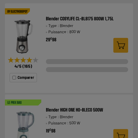
BY ELECTRODEPOT
Blender COSYLIFE CL-BL8175 800W 1,75L
Type : Blender
Puissance : 800 W
€
29
98
★★★★★
★★★★★
4
/5
(
165
)
Comparer
LE PRIX BAS
Blender HIGH ONE HO-BLECO 500W
Type : Blender
Puissance : 500 W
€
19
98