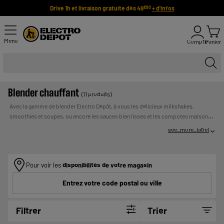
Drive 1h et livraison gratuite dès 49
+ d'infos
€90
Menu
Compte
Panier
Blender chauffant
(11 produits)
Avec la gamme de blender Electro Dépôt, à vous les délicieux milkshakes,
smoothies et soupes, ou encore les sauces bien lisses et les compotes maison, à
déguster froids ou chauds,
avec ou sans cuisson
… Il ne vous reste plus qu'à
see_more_label
choisir la puissance, la couleur, la capacité et les fonctions de votre blender pas
cher et de qualité avant de faire le plein de fruits, de légumes et même de graines...
UN CREDIT VOUS ENGAGE ET DOIT ETRE
Payer en plusieurs fois :
REMBOURSE. VERIFIEZ VOS CAPACITES DE
Pour voir les
disponibilités de votre magasin
REMBOURSEMENT AVANT DE VOUS ENGAGER.
Entrez votre code postal ou ville
Filtrer
Trier