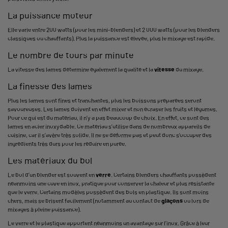
La puissance moteur
Elle varie entre 200 watts (pour les mini-blenders) et 2 000 watts (pour les blenders
classiques ou chauffants). Plus la puissance est élevée, plus le mixage est rapide.
Le nombre de tours par minute
La vitesse des lames détermine également la qualité et la
vitesse
du mixage.
La finesse des lames
Plus les lames sont fines et tranchantes, plus les boissons préparées seront
savoureuses. Les lames doivent en effet mixer et non écraser les fruits et légumes.
Pour ce qui est du matériau, il n’y a pas beaucoup de choix. En effet, ce sont des
lames en acier inoxydable. Ce matériau s’utilise dans de nombreux appareils de
cuisine, car il s’avère très solide. Il ne se déforme pas et peut donc s’occuper des
ingrédients très durs pour les réduire en purée.
Les matériaux du bol
Le bol d’un blender est souvent en
verre
. Certains blenders chauffants possèdent
néanmoins une cuve en inox, pratique pour conserver la chaleur et plus résistante
que le verre. Certains modèles possèdent des bols en plastique. Ils sont moins
chers, mais se brisent facilement (notamment au contact de
glaçons
ou lors de
mixages à pleine puissance).
Le verre et le plastique apportent néanmoins un avantage sur l’inox. Grâce à leur