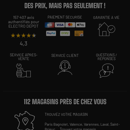
DES PRIX, MAIS PAS SEULEMENT !
157 407 avis
PAIEMENT SÉCURISÉ
GARANTIE À VIE
authentifiés pour
ELECTRO DEPOT
★★★★★
★★★★★
4,3
SERVICE APRÈS-
QUESTIONS /
SERVICE CLIENT
VENTE
RÉPONSES
112 MAGASINS PRÈS DE CHEZ VOUS
TROUVEZ VOTRE MAGASIN
Paris Bagnolet,
Valence,
Varennes,
Laval,
Saint-
Brieuc
...
Trouvez votre magasin