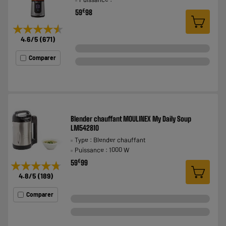
€
59
98
★★★★★
★★★★★
4.6
/5
(
671
)
Comparer
Blender chauffant MOULINEX My Daily Soup
LM542810
Type : Blender chauffant
Puissance : 1000 W
€
59
99
★★★★★
★★★★★
4.8
/5
(
189
)
Comparer