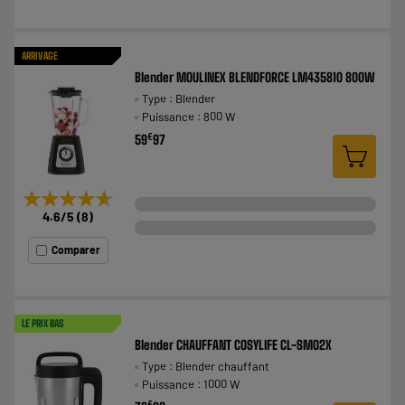
ARRIVAGE
Blender MOULINEX BLENDFORCE LM435810 800W
Type : Blender
Puissance : 800 W
€
59
97
★★★★★
★★★★★
4.6
/5
(
8
)
Comparer
LE PRIX BAS
Blender CHAUFFANT COSYLIFE CL-SM02X
Type : Blender chauffant
Puissance : 1000 W
€