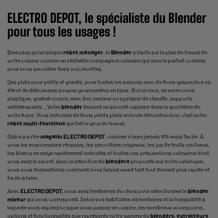
ELECTRO DEPOT, le spécialiste du Blender
pour tous les usages !
Bien plus qu'un simple
robot ménager
, le
Blender
s'invite sur le plan de travail de
votre cuisine comme un véritable compagnon culinaire qui sera le parfait commis
pour vous seconder dans vos recettes.
Des plats pour petits et grands, pour toutes les saisons avec de bons gaspachos en
été et de délicieuses soupes gourmandes en hiver. Bol en inox, en verre ou en
plastique, gradué ou non, avec bec verseur ou système de chauffe, supports
antidérapants... Votre
blender
devient un second cuisinier dans le quotidien de
votre foyer. Vous mitonner de bons petits plats en toute décontraction, c'est votre
robot multi-fonctions
qui fait le gros du travail.
Grâce à votre
magasin ELECTRO DEPOT
, cuisiner n'aura jamais été aussi facile. À
vous les mayonnaises réussies, les smoothies originaux, les jus de fruits onctueux,
les blancs en neige rapidement exécutés et toutes ces préparations culinaires dont
vous avez le secret. Avec la sélection de
blenders
proposée sur notre catalogue,
vous vous demanderez comment vous faisiez avant tant tout devient plus rapide et
facile à faire.
Avec
ELECTRO DEPOT
,
vous avez l'embarras du choix pour sélectionner le
blender
mixeur
qui vous correspond. Selon vos habitudes alimentaires et la tranquillité à
laquelle vous aspirez lorsque vous passez en cuisine, les nombreux accessoires,
options et fonctionnalités que représente notre gamme de
blenders, extracteurs