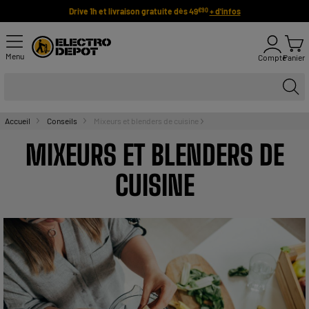
Drive 1h et livraison gratuite dès 49
+ d'infos
€90
Menu
Compte
Panier
Accueil
Conseils
Mixeurs et blenders de cuisine
MIXEURS ET BLENDERS DE
CUISINE