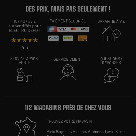
DES PRIX, MAIS PAS SEULEMENT !
157 407 avis
PAIEMENT SÉCURISÉ
GARANTIE À VIE
authentifiés pour
ELECTRO DEPOT
★★★★★
★★★★★
4,3
SERVICE APRÈS-
QUESTIONS /
SERVICE CLIENT
VENTE
RÉPONSES
112 MAGASINS PRÈS DE CHEZ VOUS
TROUVEZ VOTRE MAGASIN
Paris Bagnolet,
Valence,
Varennes,
Laval,
Saint-