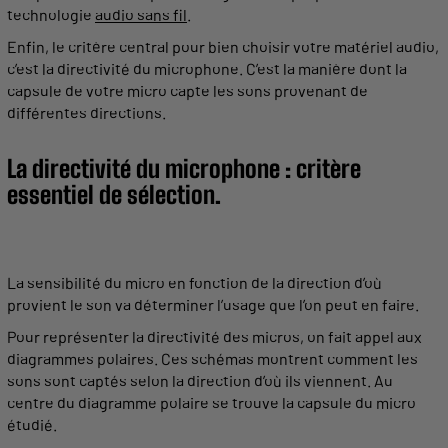
technologie
audio
sans fil
.
Enfin, le critère central pour bien choisir votre
matériel
audio
,
c’est la
directivité
du microphone
. C’est la manière dont la
capsule
de votre
micro
capte
les sons
provenant
de
différentes directions.
La
directivité
du microphone : critère
essentiel de sélection.
La
sensibilité
du
micro
en fonction de la direction d’où
provient
le son va déterminer l’usage que l’on peut en faire.
Pour représenter la
directivité
des
micros
, on fait appel aux
diagrammes polaires
. Ces schémas montrent comment les
sons sont
captés
selon la direction d’où ils viennent. Au
centre du
diagramme polaire
se trouve la
capsule
du
micro
étudié.