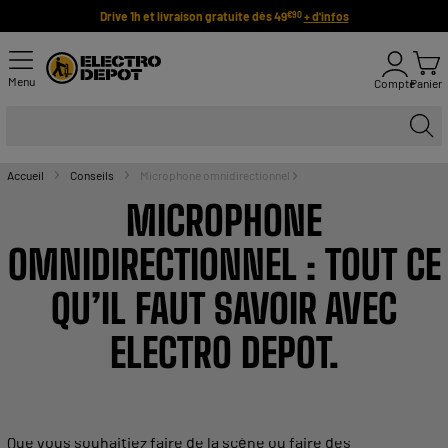
Drive 1h et livraison gratuite dès 49
+ d'infos
€90
Menu
Compte
Panier
Accueil
Conseils
Microphone omnidirectionnel
MICROPHONE
OMNIDIRECTIONNEL
: TOUT CE
QU’IL FAUT SAVOIR AVEC
ELECTRO DEPOT.
Que vous souhaitiez faire de la scène ou faire des