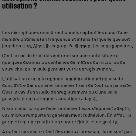
utilisation
?
Les
microphones omnidirectionnels
captent
les sons d’une
manière optimale (en
fréquence
et intensité) quelle que soit
leur direction. Ainsi, ils
captent
facilement les sons parasites.
C’est le cas du
bruit
des voitures sur une route située à
quelques dizaines ou centaines de mètres du
micro
, ou de
votre chat qui miaule pendant votre
enregistrement
.
L’
utilisation
d’un
microphone omnidirectionnel
nécessite
donc d’être dans un environnement sain de tout son parasite.
C’est le cas d’un
studio
d’
enregistrement
ou d’une salle
possédant un traitement
acoustique
adapté.
Néanmoins, lorsque l’environnement
acoustique
est adapté,
ces
micros
remportent généralement l’adhésion. En
effet
, ils
permettent
une restitution
sonore
fidèle et de qualité.
A noter : ces
micro
étant des
micro
à
pression
, ils ne sont pas