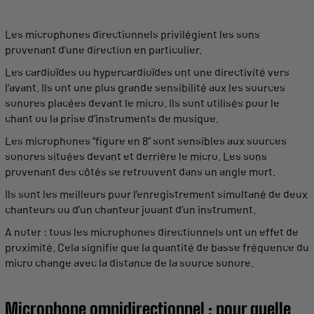
Les microphones
directionnels
privilégient les sons
provenant
d’une direction en particulier.
Les
cardioïdes
ou hypercardioïdes ont une
directivité
vers
l’avant. Ils ont une plus
grande
sensibilité
aux les sources
sonores
placées
devant le
micro
. Ils sont utilisés pour le
chant ou la
prise
d’
instruments
de musique
.
Les microphones “figure en 8” sont
sensibles
aux sources
sonores
situées devant et derrière le
micro
. Les sons
provenant
des côtés se retrouvent dans un
angle
mort.
Ils sont les
meilleurs
pour l’
enregistrement
simultané de deux
chanteurs ou d’un chanteur jouant d’un
instrument
.
A noter : tous les microphones
directionnels
ont un
effet
de
proximité. Cela signifie que la quantité de basse
fréquence
du
micro
change avec la
distance
de la source
sonore
.
Microphone omnidirectionnel
: pour quelle