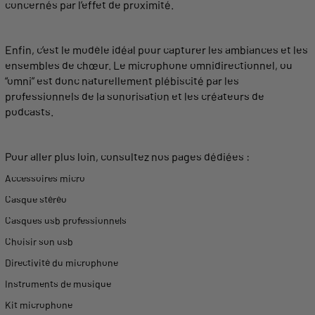
concernés par l’
effet
de proximité.
Enfin, c’est le
modèle
idéal
pour capturer les ambiances et les
ensembles de chœur. Le
microphone omnidirectionnel
, ou
“omni” est donc naturellement plébiscité par les
professionnels de la
sonorisation
et les créateurs de
podcasts.
Pour aller plus loin, consultez nos pages dédiées :
Accessoires micro
Casque stéréo
Casques usb professionnels
Choisir son usb
Directivité du microphone
Instruments de musique
Kit microphone