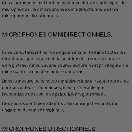
Ces diagrammes mettent en évidence deux
grands
types
de
microphones : les
microphones omnidirectionnels
et les
microphones
directionnels
.
MICROPHONES OMNIDIRECTIONNELS
.
Ils se caractérisent par une égale
sensibilité
dans toutes les
directions, quelle que soit la position de la source
sonore
enregistrée. Ainsi, aucune source
sonore
n’est privilégiée. Le
micro
capte
le son de manière uniforme.
Dans la mesure où le
micro
omnidirectionnel reçoit toutes les
sources et leurs résonances, il est préférable que
l’
acoustique
de la salle se prête à l’
enregistrement
.
Ces
micros
sont bien adaptés à des
enregistrements
de
chœur ou de sons d’ambiance.
MICROPHONES
DIRECTIONNELS
.