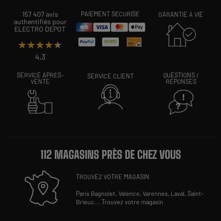
157 407 avis
PAIEMENT SÉCURISÉ
GARANTIE À VIE
authentifiés pour
ELECTRO DEPOT
★★★★★
★★★★★
4,3
SERVICE APRÈS-
QUESTIONS /
SERVICE CLIENT
VENTE
RÉPONSES
112 MAGASINS PRÈS DE CHEZ VOUS
TROUVEZ VOTRE MAGASIN
Paris Bagnolet,
Valence,
Varennes,
Laval,
Saint-
Brieuc
...
Trouvez votre magasin