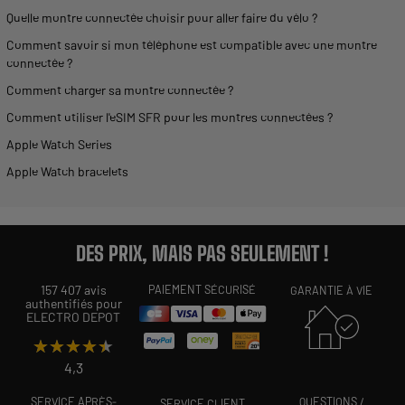
Quelle
montre
connectée choisir pour aller faire du vélo ?
Comment savoir si mon téléphone est compatible avec une
montre
connectée ?
Comment charger sa
montre
connectée ?
Comment
utiliser
l'eSIM SFR pour les
montres
connectées ?
Apple Watch Series
Apple Watch
bracelets
DES PRIX, MAIS PAS SEULEMENT !
157 407 avis
PAIEMENT SÉCURISÉ
GARANTIE À VIE
authentifiés pour
ELECTRO DEPOT
★★★★★
★★★★★
4,3
SERVICE APRÈS-
QUESTIONS /
SERVICE CLIENT