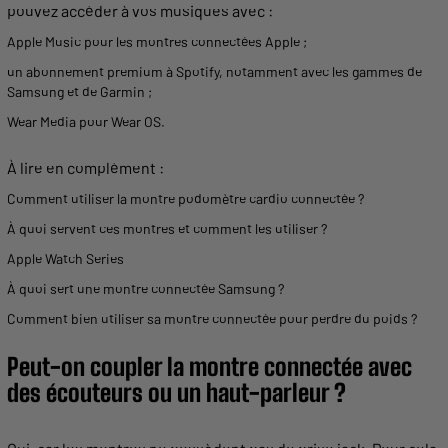
pouvez accéder à vos
musiques
avec :
Apple
Music
pour les
montres connectées Apple
;
un abonnement premium à
Spotify
, notamment avec les gammes de
Samsung et de
Garmin
;
Wear
Media pour
Wear
OS.
À lire en complément :
Comment
utiliser
la
montre
podomètre cardio connectée ?
À quoi servent ces
montres
et comment les
utiliser
?
Apple Watch Series
À quoi sert une
montre
connectée Samsung ?
Comment bien
utiliser
sa
montre
connectée pour perdre du
poids
?
Peut-on coupler la
montre
connectée avec
des écouteurs ou un haut-parleur ?