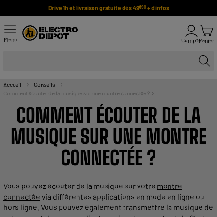
Drive 1h et livraison gratuite dès 49
+ d'infos
€90
Menu
Compte
Panier
Accueil
Conseils
Comment écouter de la musique sur une montre connectée ?
COMMENT ÉCOUTER DE LA
MUSIQUE
SUR UNE
MONTRE
CONNECTÉE ?
Vous pouvez écouter de la
musique
sur votre
montre
connectée
via différentes
applications
en
mode
en ligne ou
hors ligne. Vous pouvez également transmettre la
musique
de