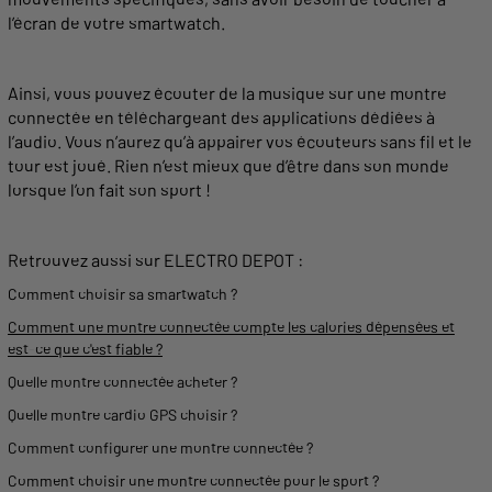
l’écran de votre smartwatch.
Ainsi, vous pouvez écouter de la
musique
sur une
montre
connectée en téléchargeant des
applications
dédiées à
l’
audio
. Vous n’aurez qu’à appairer vos écouteurs sans fil et le
tour est joué. Rien n’est mieux que d’être dans son monde
lorsque l’on fait son
sport
!
Retrouvez aussi sur ELECTRO DEPOT :
Comment choisir sa smartwatch ?
Comment une montre connectée compte les calories dépensées et
est-ce que c'est fiable ?
Quelle
montre
connectée
acheter
?
Quelle
montre
cardio
GPS
choisir ?
Comment configurer une
montre
connectée ?
Comment choisir une
montre
connectée pour le
sport
?