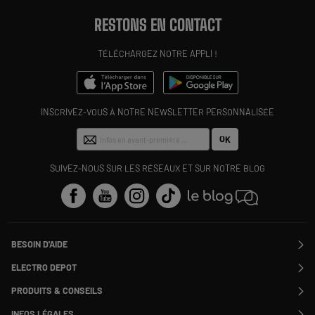
RESTONS EN CONTACT
TÉLÉCHARGEZ NOTRE APPLI !
INSCRIVEZ-VOUS À NOTRE NEWSLETTER PERSONNALISÉE
OK
SUIVEZ-NOUS SUR LES RÉSEAUX ET SUR NOTRE BLOG
BESOIN D'AIDE
Contactez-nous
ELECTRO DEPOT
Suivre ma commande
Modifier ou annuler ma commande
PRODUITS & CONSEILS
SAV
Qui sommes nous ?
Nos marques
Payer en plusieurs fois
INFOS LÉGALES
Rejoignez-nous !