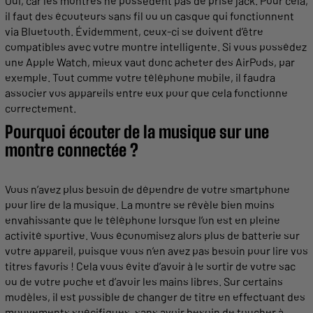
Oui, car les
montres
ne possèdent pas de prise jack. Pour cela,
il faut des écouteurs sans fil ou un casque qui
fonctionnent
via
Bluetooth
. Évidemment, ceux-ci se doivent d’être
compatibles avec votre
montre
intelligente. Si vous possédez
une
Apple
Watch, mieux vaut donc acheter des AirPods, par
exemple. Tout comme votre téléphone mobile, il faudra
associer
vos
appareils
entre eux pour que cela
fonctionne
correctement.
Pourquoi écouter de la
musique
sur une
montre
connectée ?
Vous n’avez plus besoin de dépendre de votre
smartphone
pour lire de la
musique
. La
montre
se révèle bien moins
envahissante que le téléphone lorsque l’on est en pleine
activité sportive. Vous économisez alors plus de batterie sur
votre
appareil
, puisque vous n’en avez pas besoin pour lire vos
titres
favoris ! Cela vous évite d’avoir à le sortir de votre sac
ou de votre poche et d’avoir les mains libres. Sur certains
modèles, il est possible de changer de
titre
en effectuant des
mouvements spécifiques, sans avoir besoin de toucher à