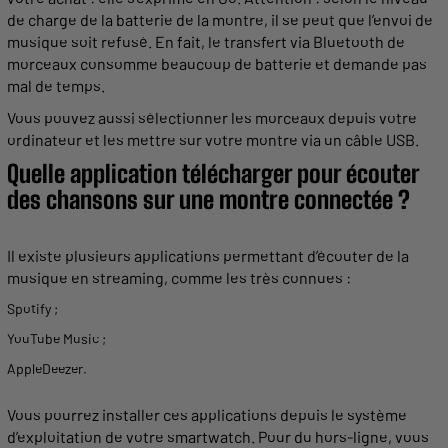
de
charge
de la batterie de la
montre
, il se peut que l’envoi de
musique
soit refusé. En fait, le transfert via
Bluetooth
de
morceaux consomme beaucoup de batterie et demande pas
mal de temps.
Vous pouvez aussi sélectionner les morceaux depuis votre
ordinateur et les mettre sur votre
montre
via un câble USB.
Quelle
application
télécharger pour écouter
des
chansons
sur une
montre
connectée ?
Il existe plusieurs
applications
permettant
d’écouter de la
musique
en
streaming
, comme les très connues :
Spotify
;
YouTube
Music
;
Apple
Deezer.
Vous pourrez
installer
ces
applications
depuis le système
d’exploitation de votre smartwatch. Pour du hors-ligne, vous