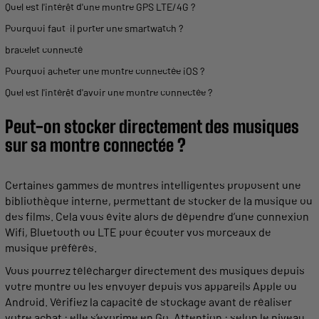
Quel est l'intérêt d'une
montre
GPS
LTE/4G ?
Pourquoi faut-il porter une smartwatch ?
bracelet connecté
Pourquoi
acheter
une
montre
connectée iOS ?
Quel est l'intérêt d'avoir une
montre
connectée ?
Peut-on stocker directement des
musiques
sur sa
montre
connectée ?
Certaines gammes de
montres
intelligentes
proposent
une
bibliothèque interne,
permettant
de stocker de la
musique
ou
des films. Cela vous évite alors de dépendre d’une connexion
Wifi,
Bluetooth
ou LTE pour écouter vos morceaux de
musique
préférés.
Vous pourrez télécharger directement des
musiques
depuis
votre
montre
ou les envoyer depuis vos
appareils
Apple
ou
Android
. Vérifiez la capacité de
stockage
avant de réaliser
votre achat : elle s’exprime en Go. Attention : selon le niveau