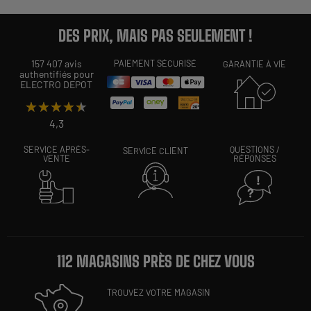
DES PRIX, MAIS PAS SEULEMENT !
157 407 avis
PAIEMENT SÉCURISÉ
GARANTIE À VIE
authentifiés pour
ELECTRO DEPOT
★★★★★
★★★★★
4,3
SERVICE APRÈS-
QUESTIONS /
SERVICE CLIENT
VENTE
RÉPONSES
112 MAGASINS PRÈS DE CHEZ VOUS
TROUVEZ VOTRE MAGASIN