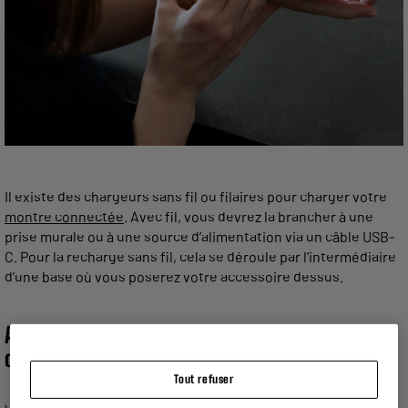
Il existe des chargeurs sans fil ou filaires pour charger votre
montre connectée
. Avec fil, vous devrez la brancher à une
prise murale ou à une source d’alimentation via un câble USB-
C. Pour la recharge sans fil, cela se déroule par l’intermédiaire
d’une base où vous poserez votre accessoire dessus.
Avec quoi je peux recharger ma montre
connectée ?
Tout refuser