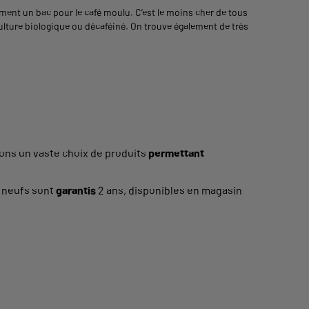
lement un bac pour le café moulu. C’est le moins cher de tous
culture biologique ou décaféiné. On trouve également de très
sons un vaste choix de produits
permettant
s
neufs sont
garantis
2 ans, disponibles en magasin