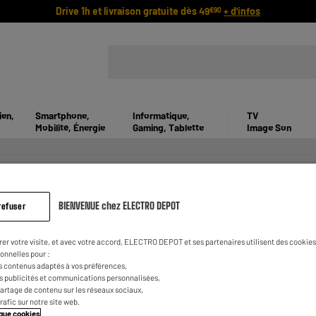
Drive 1h et livraison gratuite dès 49
+ d'infos
€90
ien,
Smartphone,
Informatique,
TV
Mobilité, Énergie
Gaming, Tablette
Image Son
UNIVERS DES MACHINES À CAF
BIENVENUE chez ELECTRO DEPOT
refuser
café ou des accessoires pour votre machine à café ? Vous êtes a
n conseils, c’est parti !
rer votre visite, et avec votre accord, ELECTRO DEPOT et ses partenaires utilisent des cookies 
onnelles pour :
etières
s contenus adaptés à vos préférences,
es publicités et communications personnalisées,
e partage de contenu sur les réseaux sociaux,
ines à café manuelles ou automatiques. Vous pouvez retrouver 
trafic sur notre site web.
tique cookies
.