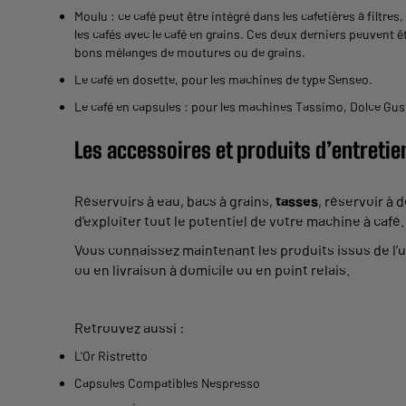
Moulu
: ce café peut être intégré dans les cafetières à filtr
les cafés avec le café en grains. Ces deux derniers peuvent 
bons mélanges de moutures ou de grains.
Le café en dosette, pour les machines de type Senseo.
Le café en capsules : pour les machines Tassimo, Dolce Gus
Les accessoires et produits d’entretie
Réservoirs à eau, bacs à grains,
tasses
, réservoir à 
d’exploiter tout le potentiel de votre machine à café.
Vous connaissez maintenant les produits issus de l’
ou en livraison à domicile ou en point relais.
Retrouvez aussi :
L'Or Ristretto
Capsules Compatibles Nespresso