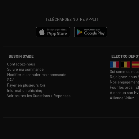
TÉLÉCHARGEZ NOTRE APPLI !
BESOIN D'AIDE
ELECTRO DEPO
Contactez-nous
Suivre ma commande
Qui sommes nous
Modifier ou annuler ma commande
Rejoignez-nous !
SAV
Nos engagement
Payer en plusieurs fois
Pour les pros : E
Information phishing
À chacun son Eve
Voir toutes les Questions / Réponses
Alliance Valiuz