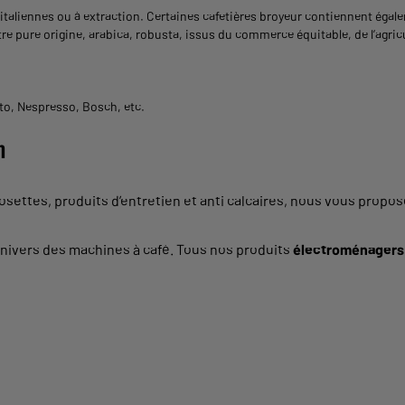
es, italiennes ou à extraction. Certaines cafetières broyeur contiennent éga
être pure origine, arabica, robusta, issus du commerce équitable, de l’agri
to, Nespresso, Bosch, etc.
n
dosettes, produits d’entretien et anti calcaires, nous vous propo
univers des machines à café. Tous nos produits
électroménager