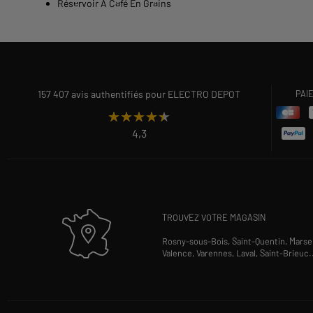
Réservoir À Café En Grains
157 407 avis authentifiés pour ELECTRO DEPOT
PAI
★★★★★
★★★★★
4,3
TROUVEZ VOTRE MAGASIN
Rosny-sous-Bois,
Saint-Quentin,
Marsei
Valence,
Varennes,
Laval,
Saint-Brieuc
.