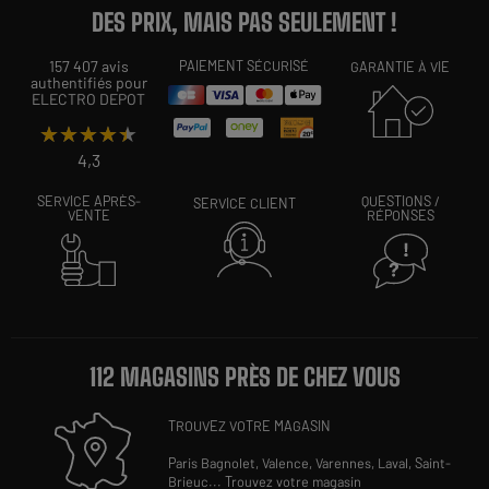
DES PRIX, MAIS PAS SEULEMENT !
157 407 avis
PAIEMENT SÉCURISÉ
GARANTIE À VIE
authentifiés pour
ELECTRO DEPOT
★★★★★
★★★★★
4,3
SERVICE APRÈS-
QUESTIONS /
SERVICE CLIENT
VENTE
RÉPONSES
112 MAGASINS PRÈS DE CHEZ VOUS
TROUVEZ VOTRE MAGASIN
Paris Bagnolet,
Valence,
Varennes,
Laval,
Saint-
Brieuc
...
Trouvez votre magasin