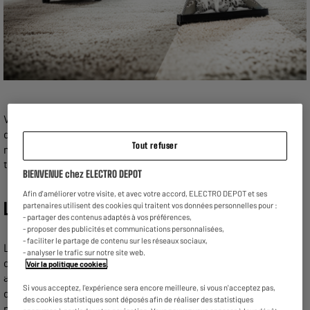
Vous souhaitez bien nettoyer votre four ? Découvrez les
différents modes de nettoyages des fours électriques
Tout refuser
multifonctions. Grâce à eux, vous éviterez d’accorder trop de
temps à l’entretien de votre électroménager.
BIENVENUE chez ELECTRO DEPOT
Afin d'améliorer votre visite, et avec votre accord, ELECTRO DEPOT et ses
Le nettoyage par pyrolyse
partenaires utilisent des cookies qui traitent vos données personnelles pour :
- partager des contenus adaptés à vos préférences,
- proposer des publicités et communications personnalisées,
- faciliter le partage de contenu sur les réseaux sociaux,
Le four pyrolyse est un véritable as du nettoyage. Il dispose
- analyser le trafic sur notre site web.
d’un mode pyrolyse, un programme d’entretien du four
Voir la politique cookies
.
automatique. Le four chauffe à très haute température, afin
Si vous acceptez, l'expérience sera encore meilleure, si vous n'acceptez pas,
d’éliminer les graisses et résidus contenus sur les parois. Ce
des cookies statistiques sont déposés afin de réaliser des statistiques
mode de nettoyage est le plus pratique, mais pas le plus