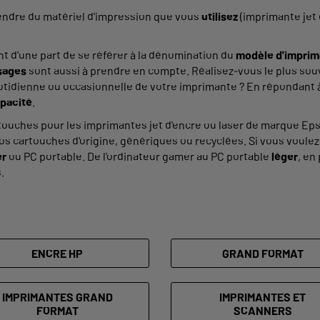
endre du matériel d'impression que vous
utilisez
(imprimante jet 
nt d'une part de se référer à la dénomination du
modèle d'imprim
sages
sont aussi à prendre en compte. Réalisez-vous le plus so
tidienne ou occasionnelle de votre imprimante ? En répondant à
pacité
.
touches pour les imprimantes jet d'encre ou laser de marque Ep
os cartouches d'origine, génériques ou recyclées. Si vous voule
er
ou PC portable. De l'ordinateur gamer au PC portable
léger
, en
.
ENCRE HP
GRAND FORMAT
IMPRIMANTES GRAND
IMPRIMANTES ET
FORMAT
SCANNERS