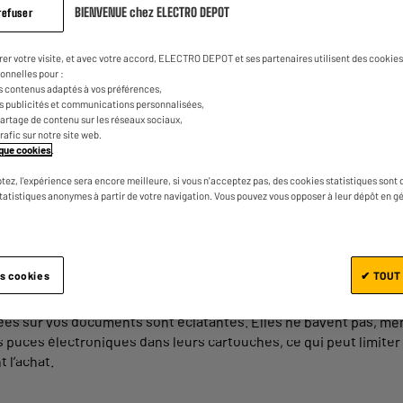
BIENVENUE chez ELECTRO DEPOT
refuser
Vous cherchez les cartouches idéales pour r
caractéristiques des différents types de ca
rer votre visite, et avec votre accord, ELECTRO DEPOT et ses partenaires utilisent des cookies 
en fonction de vos besoins. Guide complet et
onnelles pour :
s contenus adaptés à vos préférences,
es publicités et communications personnalisées,
e partage de contenu sur les réseaux sociaux,
trafic sur notre site web.
tique cookies
.
artouches ?
tez, l'expérience sera encore meilleure, si vous n'acceptez pas, des cookies statistiques sont 
statistiques anonymes à partir de votre navigation. Vous pouvez vous opposer à leur dépôt en g
imante ou reconditionnée, que choisir ? Découvrez comment
ache
es cookies
✔ TOUT
onstructeur de votre imprimante. Ces cartouches sont vendues
bles. Ces cartouches d’
imprimante
sont en effet conçues pour rés
rées sur vos documents sont éclatantes. Elles ne bavent pas, mê
puces électroniques dans leurs cartouches, ce qui peut limiter l
 l’achat.