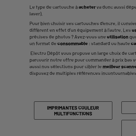
Le type de cartouche à
acheter
va donc aussi dép
laser).
Pour bien choisir ses cartouches d'encre, il convie
diffèrent en effet d'un équipement à l'autre. Les
u
précises de photos ? Avez-vous une
utilisation
quo
un format de
consommable
: standard ou haute
ca
Electro Dépôt vous propose un large choix de car
parcourir notre offre pour commander à prix bas v
aussi nos sélections pour cibler le
meilleur scann
disposez de multiples références incontournables
IMPRIMANTES COULEUR
MULTIFONCTIONS