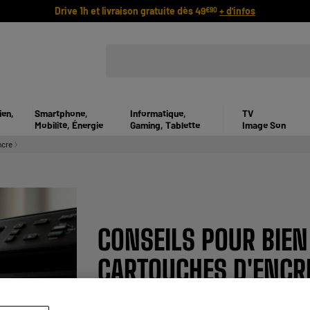
Drive 1h et livraison gratuite dès 49
+ d'infos
€90
ien,
Smartphone,
Informatique,
TV
Mobilité, Énergie
Gaming, Tablette
Image Son
ncre
CONSEILS POUR BIEN
CARTOUCHES D'ENCR