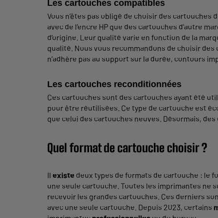
Les cartouches compatibles
Vous n’êtes pas obligé de choisir des cartouches
avec de l’encre HP que des cartouches d’autre m
d’origine. Leur qualité varie en fonction de la ma
qualité. Nous vous recommandons de choisir des
n’adhère pas au support sur la durée, contours im
Les cartouches reconditionnées
Ces cartouches sont des cartouches ayant été utili
pour être réutilisées. Ce type de cartouche est é
que celui des cartouches neuves. Désormais, d
Quel format de cartouche choisir ?
Il
existe
deux types de formats de cartouche : le f
une seule cartouche. Toutes les imprimantes ne 
recevoir les grandes cartouches. Ces derniers son
avec une seule cartouche. Depuis 2023, certains
m
imprimantes
professionnelles
ou de bureau.