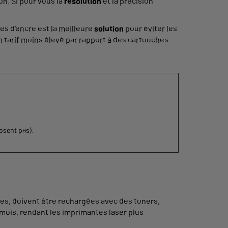
n. Si pour vous la
résolution
et la précision
s d'encre est la meilleure
solution
pour éviter les
n tarif moins élevé par rapport à des cartouches
osent pas).
les, doivent être rechargées avec des toners,
mois, rendant les imprimantes laser plus