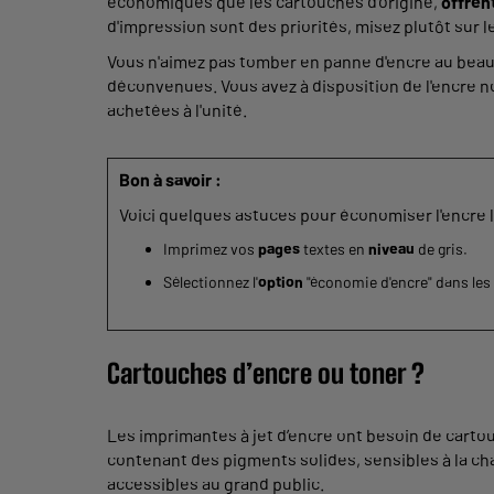
économiques que les cartouches d'origine,
offren
d'impression sont des priorités, misez plutôt sur 
Vous n'aimez pas tomber en panne d'encre au beau m
déconvenues. Vous avez à disposition de l'encre no
achetées à l'unité.
Bon à savoir :
Voici quelques astuces pour économiser l'encre lo
Imprimez vos
pages
textes en
niveau
de gris.
Sélectionnez l'
option
"économie d'encre" dans le
Cartouches d’encre ou toner ?
Les imprimantes à jet d’encre ont besoin de cartou
contenant des pigments solides, sensibles à la ch
accessibles au grand public.