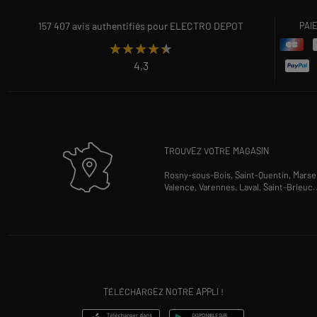
157 407 avis authentifiés pour ELECTRO DEPOT
PAI
★★★★★
★★★★★
4,3
TROUVEZ VOTRE MAGASIN
Rosny-sous-Bois,
Saint-Quentin,
Marsei
Valence,
Varennes,
Laval,
Saint-Brieuc
.
TÉLÉCHARGEZ NOTRE APPLI !