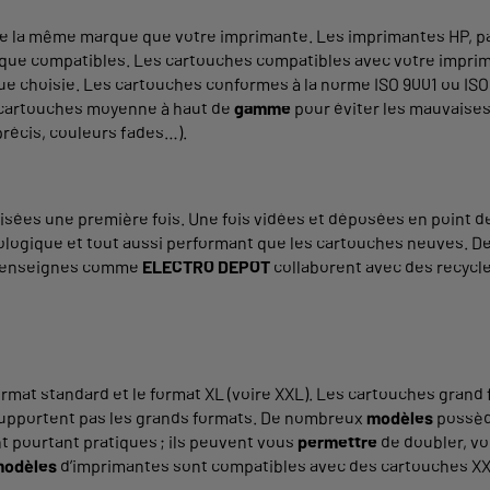
 de la même marque que votre imprimante. Les imprimantes HP, p
arque compatibles. Les cartouches compatibles avec votre impr
rque choisie. Les cartouches conformes à la norme ISO 9001 ou IS
 cartouches moyenne à haut de
gamme
pour éviter les mauvaises
précis, couleurs fades…).
sées une première fois. Une fois vidées et déposées en point de 
cologique et tout aussi performant que les cartouches neuves. De
es enseignes comme
ELECTRO DEPOT
collaborent avec des recycleu
ormat standard et le format XL (voire XXL). Les cartouches gran
supportent pas les grands formats. De nombreux
modèles
possèd
t pourtant pratiques ; ils peuvent vous
permettre
de doubler, voi
odèles
d’imprimantes sont compatibles avec des cartouches XXL