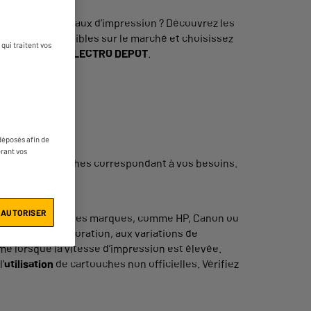
éaliser vos travaux d’impression ? Découvrez les
rtouches disponibles sur le marché et choisissez
qui traitent vos
 rapide à lire
ELECTRO DEPOT
.
déposés afin de
érant vos
ter
des cartouches correspondant à vos besoins.
 AUTORISER
 par de nombreuses marques, comme HP, Canon ou
ister à la décoloration, aux variations de
me lorsque la vitesse d’impression est élevée.
’
utilisation
de cartouches non officielles. Vérifiez