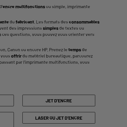
d'
encre multifonctions
ou simple, imprimante
ante
du
fabricant
. Les formats des
consommables
uvent des impressions
simples
de textes ou
 ces questions, vous pouvez vous orienter vers
son, Canon ou encore HP. Prenez le
temps
de
z vous
offrir
du matériel bureautique, parcourez
 passant par l'imprimante multifonctions, vous
JET D'ENCRE
LASER OU JET D’ENCRE