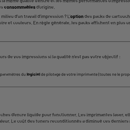
t
la même qualité d'encre et les mêmes performances d'impressio
les
consommables
d'origine.
ilieu d'un travail d'impression ? L'
option
des packs de cartouche
ire et couleurs. En règle générale, les packs affichent en plus u
rs de vos impressions si la qualité n'est pas votre objectif :
s paramètres du
logiciel
de pilotage de votre imprimante (toutes ne le prop
ches d’encre liquide pour fonctionner. Les imprimantes laser, el
aleur. Le coût des toners reconditionnés a diminué ces derniers 