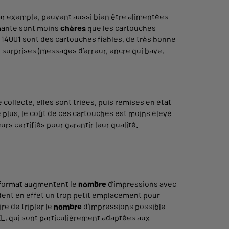
ar exemple, peuvent aussi bien être alimentées
imante sont moins
chères
que les cartouches
O 14001 sont des cartouches fiables, de très bonne
 surprises (messages d’erreur, encre qui bave,
collecte, elles sont triées, puis remises en état
 plus, le coût de ces cartouches est moins élevé
rs certifiés pour garantir leur qualité.
d format augmentent le
nombre
d’impressions avec
ent en effet un trop petit emplacement pour
re de tripler le
nombre
d’impressions possible
, qui sont particulièrement adaptées aux