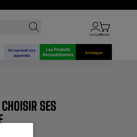
Compte
Panier
Les Produits
On reprend vos
Arrivages
Reconditionnés
appareils
 CHOISIR SES
E