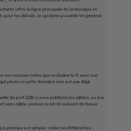
a barre
offre
la ligne principale de la
musique
et
, pour les détails, le
système
possède en général
ier vos
sources
telles que la
chaîne
hi-fi avec son
pli phono
si cette dernière n’en est pas déjà
’aide du port
USB
si vous préférez les
câbles
, ou à la
et sans
câble
, pensez au
kit de
caisson
de basse
Le principe est simple : relier les
différentes