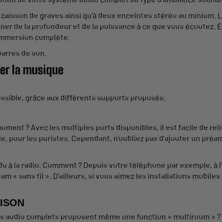
n
caisson
de graves
ainsi qu’à deux
enceintes
stéréo
au minium. L
ner de la profondeur et de la
puissance
à ce que vous écoutez. Et
 immersion
complète
.
barres de son
.
er la
musique
ssible, grâce aux
différents
supports
proposés
.
ment ? Avec les multiples ports disponibles, il est facile de rel
le
, pour les puristes. Cependant, n’oubliez pas d’ajouter un
préam
u à la
radio
. Comment ? Depuis votre téléphone par exemple, à l
team « sans
fil
». D’ailleurs, si vous aimez les
installations
mobiles 
ISON
s
audio
complets
proposent
même une
fonction
« multiroom » ? 