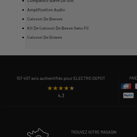
Comparatif Barre De Son
Amplification Audio
Caisson De Basses
Kit De Caisson De Basse Sans Fil
Caisson De Graves
157 407 avis authentifiés pour ELECTRO DEPOT
PAI
★★★★★
★★★★★
4,3
TROUVEZ VOTRE MAGASIN