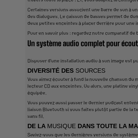
Certaines versions associent une barre de son à u
des dialogues. Le
caisson
de basses
permet
de don
deux petites
enceintes
à placer derrière pour une
Pour en savoir plus : regardez notre
comparatif de 
Un
système
audio
complet
pour écout
Disposer d’une
installation
audio
à son image est po
DIVERSITÉ DES
SOURCES
Vous aimez écouter à fond la
nouvelle
chanson du mo
lecteur
CD aux
enceintes
. Ou alors, une
platine viny
équipée.
Vous pouvez aussi passer le dernier podcast entend
liaison
Bluetooth
si vous faites plutôt partie de la 
sans
fil
.
DE LA
MUSIQUE
DANS TOUTE LA MA
Saviez-vous que les dernières versions de
système