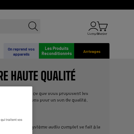
Compte
Panier
Les Produits
On reprend vos
Arrivages
Reconditionnés
appareils
RE HAUTE QUALITÉ
est-ce pas ? C’est ce que vous
proposent
les
 vous recommandons pour un son de qualité.
qui traitent vos
nstitution d’un
système
audio
complet
se fait à la