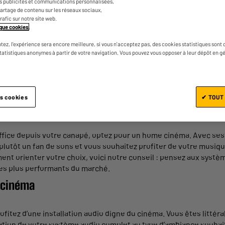
es publicités et communications personnalisées,
e partage de contenu sur les réseaux sociaux,
ues des
appareils
avant d’arrêter votre choix :
trafic sur notre site web.
tique cookies
.
tez, l'expérience sera encore meilleure, si vous n'acceptez pas, des cookies statistiques sont 
statistiques anonymes à partir de votre navigation. Vous pouvez vous opposer à leur dépôt en g
ant.
orts (HDMI,
USB
, optique).
es cookies
✔ TOUT
ts : sans
fil
ou
câblés
.
office depuis votre canapé, optez pour un home cinéma. Avec ses
 plutôt un fan de sons et vous
souhaitez
profiter
de votre
musiq
nt orienter votre choix, voici notre conseil : pensez aux
systè
 les plus performants du marché.
cinéma
ofitez
d’une
installation
audio
digne du cinéma. Vous êtes littér
ration de votre
système
audio
complet
au
type
d’ambiance souhait