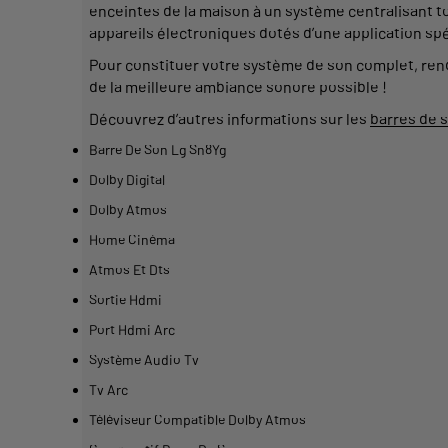
enceintes
de la maison à un
système
centralisant t
appareils
électroniques dotés d’une
application
spé
Pour constituer votre
système
de son
complet
, re
de la meilleure ambiance sonore possible !
Découvrez d’autres informations sur les
barres de 
Barre De Son Lg Sn8Yg
Dolby Digital
Dolby Atmos
Home Cinéma
Atmos Et Dts
Sortie Hdmi
Port Hdmi Arc
Système Audio Tv
Tv Arc
Téléviseur Compatible Dolby Atmos