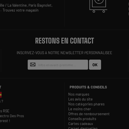
lle / La Valentine,
Paris Bagnolet,
..
Trouvez votre magasin
RESTONS EN CONTACT
INSCRIVEZ-VOUS À NOTRE NEWSLETTER PERSONNALISÉE
OK
T
PRODUITS & CONSEILS
Nos marques
Les avis du site
 ?
Nos catégories phares
Le moins cher
s RSE
Offres de remboursement
lectro Des Pros
Conseils produits
rest !
Cartes cadeaux
Carnet d'entretien