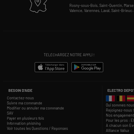
Rosny-sous-Bois,
Saint-Quentin,
Marsei
Valence,
Varennes,
Laval,
Saint-Brieuc
.
TÉLÉCHARGEZ NOTRE APPLI !
BESOIN D'AIDE
ELECTRO DEPO
Contactez-nous
Suivre ma commande
Qui sommes nous
Modifier ou annuler ma commande
Rejoignez-nous !
SAV
Nos engagement
Payer en plusieurs fois
Pour les pros : E
Information phishing
À chacun son Eve
Voir toutes les Questions / Réponses
Alliance Valiuz