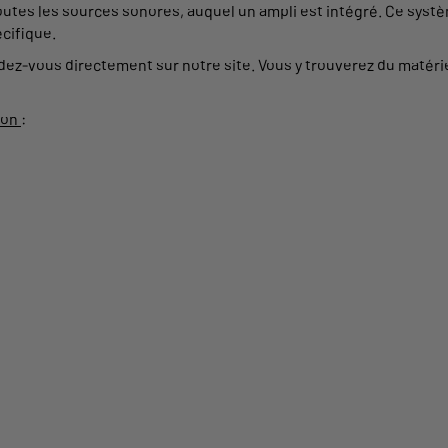
outes les
sources
sonores, auquel un
ampli
est intégré. Ce
syst
cifique.
ndez-vous directement sur notre
site
. Vous y trouverez du matéri
son
: