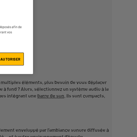
déposés afin de
érant vos
 AUTORISER
 multiples éléments, plus besoin de vous déplacer
ue
à fond ? Alors, sélectionnez un
système
audio
à la
mes
intégrant
une
barre de son
. Ils sont compacts,
alement enveloppé par l’ambiance sonore diffusée à
é… et à votre environnement d’écoute.