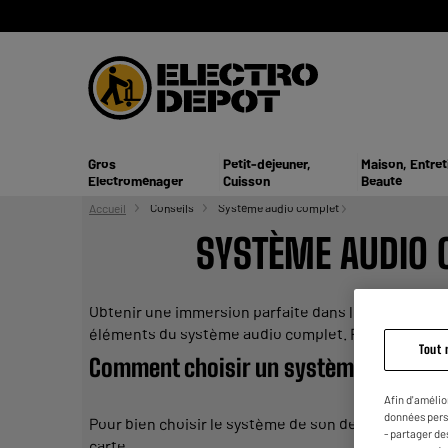
Gros
Petit-déjeuner,
Maison, Entret
Electroménager
Cuisson
Beauté
Accueil
Conseils
Système audio complet
SYSTÈME
AUDIO
Obtenir une immersion parfaite dans le film que l’o
éléments du
système
audio
complet
. Fonctionnali
Tout 
Comment choisir un
système
audio
c
Afin d'amélio
données pers
Pour bien choisir le
système
de son de la maison, à 
- partager de
carte.