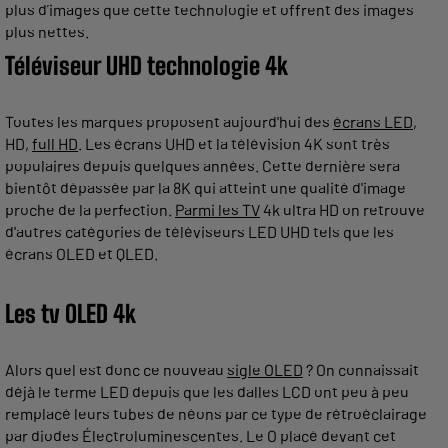
plus d’images que cette technologie et offrent des images
plus nettes.
Téléviseur UHD technologie 4k
Toutes les marques proposent aujourd'hui des
écrans LED
,
HD,
full HD
. Les écrans UHD et la télévision 4K sont très
populaires depuis quelques années. Cette dernière sera
bientôt dépassée par la 8K qui atteint une qualité d'image
proche de la perfection.
Parmi les TV
4k ultra HD on retrouve
d'autres catégories de téléviseurs LED UHD tels que les
écrans OLED et QLED.
Les tv OLED 4k
Alors quel est donc ce nouveau
sigle OLED
? On connaissait
déjà le terme LED depuis que les dalles LCD ont peu à peu
remplacé leurs tubes de néons par ce type de rétroéclairage
par diodes Électroluminescentes. Le O placé devant cet