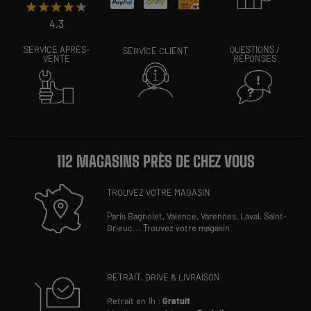
★★★★★
★★★★★
4,3
SERVICE APRÈS-
QUESTIONS /
SERVICE CLIENT
VENTE
RÉPONSES
112 MAGASINS PRÈS DE CHEZ VOUS
TROUVEZ VOTRE MAGASIN
Paris Bagnolet,
Valence,
Varennes,
Laval,
Saint-
Brieuc
...
Trouvez votre magasin
RETRAIT, DRIVE & LIVRAISON
Retrait en 1h :
Gratuit