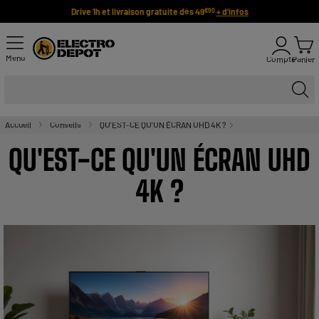
Drive 1h et livraison gratuite dès 49
+ d'infos
€90
Menu
Compte
Panier
Accueil
Conseils
QU'EST-CE QU'UN ÉCRAN UHD 4K ?
QU'EST-CE QU'UN ÉCRAN UHD
4K ?