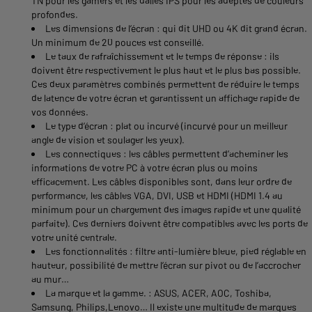
TN pour les gamers et les dalles IPS pour les adeptes de couleurs
profondes.
Les dimensions de l’écran : qui dit UHD ou 4K dit grand écran.
Un minimum de 20 pouces est conseillé.
Le taux de rafraîchissement et le temps de réponse : ils
doivent être respectivement le plus haut et le plus bas possible.
Ces deux paramètres combinés permettent de réduire le temps
de latence de votre écran et garantissent un affichage rapide de
vos données.
Le type d’écran : plat ou incurvé (incurvé pour un meilleur
angle de vision et soulager les yeux).
Les connectiques : les câbles permettent d’acheminer les
informations de votre PC à votre écran plus ou moins
efficacement. Les câbles disponibles sont, dans leur ordre de
performance, les câbles VGA, DVI, USB et HDMI (HDMI 1.4 au
minimum pour un chargement des images rapide et une qualité
parfaite). Ces derniers doivent être compatibles avec les ports de
votre unité centrale.
Les fonctionnalités : filtre anti-lumière bleue, pied réglable en
hauteur, possibilité de mettre l’écran sur pivot ou de l’accrocher
au mur…
La marque et la gamme. : ASUS, ACER, AOC, Toshiba,
Samsung, Philips,Lenovo… Il existe une multitude de marques