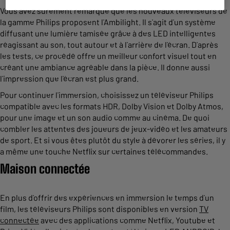
Vous avez sûrement remarqué que les nouveaux téléviseurs de
la gamme Philips proposent l'Ambilight. Il s'agit d'un système
diffusant une lumière tamisée grâce à des LED intelligentes
réagissant au son, tout autour et à l'arrière de l'écran. D'après
les tests, ce procédé offre un meilleur confort visuel tout en
créant une ambiance agréable dans la pièce. Il donne aussi
l'impression que l'écran est plus grand.
Pour continuer l'immersion, choisissez un téléviseur Philips
compatible avec les formats HDR, Dolby Vision et Dolby Atmos,
pour une image et un son audio comme au cinéma. De quoi
combler les attentes des joueurs de jeux-vidéo et les amateurs
de sport. Et si vous êtes plutôt du style à dévorer les séries, il y
a même une touche Netflix sur certaines télécommandes.
Maison connectée
En plus d'offrir des expériences en immersion le temps d'un
film, les téléviseurs Philips sont disponibles en version
TV
connectée
avec des applications comme Netflix, Youtube et