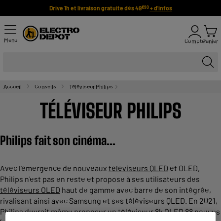
Drive 1h et livraison gratuite dès 49
+ d'infos
€90
Menu
Compte
Panier
Accueil
Conseils
Téléviseur Philips
TÉLÉVISEUR PHILIPS
Philips fait son cinéma...
Avec l'émergence de nouveaux
téléviseurs QLED
et OLED,
Philips n'est pas en reste et propose à ses utilisateurs des
téléviseurs OLED
haut de gamme avec barre de son intégrée,
rivalisant ainsi avec Samsung et ses téléviseurs QLED. En 2021,
Philips devrait même proposer
un téléviseur
8k OLED 88 pouces