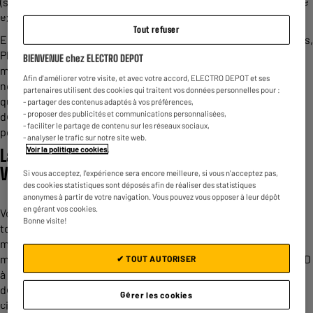
(soit 223 cm), avec une qualité d'image exceptionnelle pour une
expérience immersive incomparable.
Tout refuser
En attendant l'arrivée de ce bijou technologique, rassurez-vous,
Philips propose également à ses utilisateurs de nombreux
BIENVENUE chez ELECTRO DEPOT
modèles de
téléviseur
LED HD et de TV UHD 4K abordables,
Afin d'améliorer votre visite, et avec votre accord, ELECTRO DEPOT et ses
notamment avec sa série The One, avec un excellent rapport
partenaires utilisent des cookies qui traitent vos données personnelles pour :
qualité/prix. A savoir qu'un téléviseur UHD (ultra haute
- partager des contenus adaptés à vos préférences,
- proposer des publicités et communications personnalisées,
définition) dispose d'une très bonne qualité d'image. De même
- faciliter le partage de contenu sur les réseaux sociaux,
pour les téléviseurs 4K.
- analyser le trafic sur notre site web.
Voir la politique cookies
.
La technologie Ambilight et le format Dolby
Vision
Si vous acceptez, l'expérience sera encore meilleure, si vous n'acceptez pas,
des cookies statistiques sont déposés afin de réaliser des statistiques
anonymes à partir de votre navigation. Vous pouvez vous opposer à leur dépôt
en gérant vos cookies.
Vous souhaitez vous aussi vivre une expérience en immersion
Bonne visite!
totale ? C'est tout à fait possible, même avec un modèle de
milieu de gamme de téléviseur LED. Nous vous proposons le
meilleur de la technologie Philips avec des téléviseurs LED UHD
✔ TOUT AUTORISER
à des prix très compétitifs, qui devraient séduire les amateurs
de films. Ainsi, vous pourrez vivre une expérience digne d'un
Gérer les cookies
cinéma sans bouger de votre canapé.