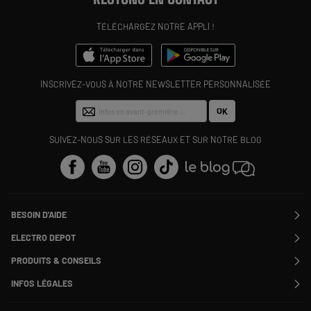
TÉLÉCHARGEZ NOTRE APPLI !
INSCRIVEZ-VOUS À NOTRE NEWSLETTER PERSONNALISÉE
OK
SUIVEZ-NOUS SUR LES RÉSEAUX ET SUR NOTRE BLOG
BESOIN D'AIDE
Contactez-nous
ELECTRO DEPOT
Suivre ma commande
Modifier ou annuler ma commande
PRODUITS & CONSEILS
SAV
Qui sommes nous ?
Nos marques
Payer en plusieurs fois
INFOS LÉGALES
Rejoignez-nous !
Les avis du site
Information phishing
Nos engagements RSE
Infos légales
Nos catégories phares
Voir toutes les Questions / Réponses
Pour les pros : Electro Des Pros