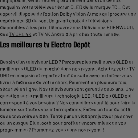
négligeable. Venez retirer gratuitement dans l’un de nos
magasins votre téléviseur écran QLED de la marque TCL. Cet
appareil dispose de l'option Dolby Vision Atmos qui procure une
expérience 3D du son. Un grand choix de télévisions
disponibles à bas prix. Découvrez nos télévisions EDENWOOD,
des
TV UHD 4K
et TV 4K Android à prix bas toute l'année.
Les meilleures tv Electro Dépôt
Besoin d'un téléviseur LED ? Parcourez les meilleures QLED et
meilleures OLED du marché dans nos rayons. Achetez votre TV
UHD en magasin et repartez tout de suite avec ou faites-vous
livrer à l'adresse de votre choix. Paiement en plusieurs fois,
sécurisé en ligne. Nos téléviseurs sont garantis deux ans. Une
question sur la meilleure technologie LED, OLED ou QLED qui
correspond à vos besoins ? Nos conseillers sont là pour faire la
lumière sur toutes vos interrogations. Faites un tour du côté
des accessoires vidéo. Tenté par un vidéoprojecteur pas cher
ou un casque Bluetooth pour profiter encore mieux de vos
programmes ? Promenez-vous dans nos rayons !