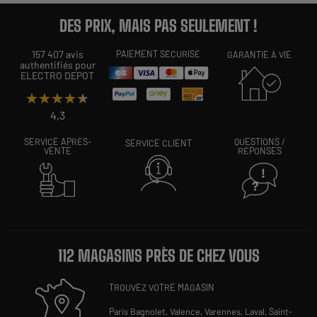
DES PRIX, MAIS PAS SEULEMENT !
157 407 avis
PAIEMENT SÉCURISÉ
GARANTIE À VIE
authentifiés pour
ELECTRO DEPOT
★★★★★
★★★★★
4,3
SERVICE APRÈS-
QUESTIONS /
SERVICE CLIENT
VENTE
RÉPONSES
112 MAGASINS PRÈS DE CHEZ VOUS
TROUVEZ VOTRE MAGASIN
Paris Bagnolet,
Valence,
Varennes,
Laval,
Saint-