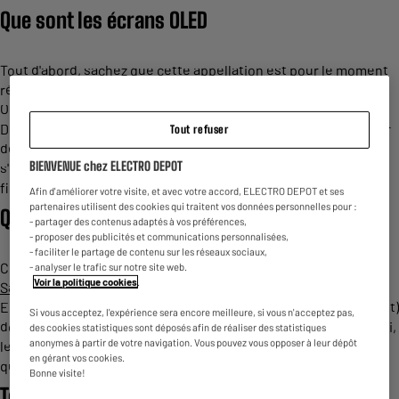
Que sont les écrans OLED
Tout d'abord, sachez que cette appellation est pour le moment
réservée aux modèles des marques LG et Sony. OLED signifie
Organic Light-Emitting Diode que l'on traduit en français par
Diode Electro-luminescente organique. Le principe repose sur
Tout refuser
des pixels qui ne nécessitent pas de rétro-éclairage car ils
BIENVENUE chez ELECTRO DEPOT
s'illuminent par eux-mêmes. La taille de l'écran est encore plus
fine. La dalle organique est constituée de carbone, flexible.
Afin d'améliorer votre visite, et avec votre accord, ELECTRO DEPOT et ses
partenaires utilisent des cookies qui traitent vos données personnelles pour :
Que sont les écrans QLED
- partager des contenus adaptés à vos préférences,
- proposer des publicités et communications personnalisées,
- faciliter le partage de contenu sur les réseaux sociaux,
Cette fois-ci, le terme correspond aux modèles de
télévisions
- analyser le trafic sur notre site web.
Voir la politique cookies
.
Samsung
, et depuis peu TCL. Le "q" accolé au sigle LED (Diode
Electro-luminescente) évoque le point quantique (Quantum Dot)
Si vous acceptez, l'expérience sera encore meilleure, si vous n'acceptez pas,
dont est pourvue la dalle de ces nouveaux téléviseurs QLED. Ici,
des cookies statistiques sont déposés afin de réaliser des statistiques
anonymes à partir de votre navigation. Vous pouvez vous opposer à leur dépôt
le rétroéclairage LED permet la diffusion des couleurs d'une
en gérant vos cookies.
qualité à couper le souffle.
Bonne visite!
Téléviseurs Samsung QLED meilleurs que les