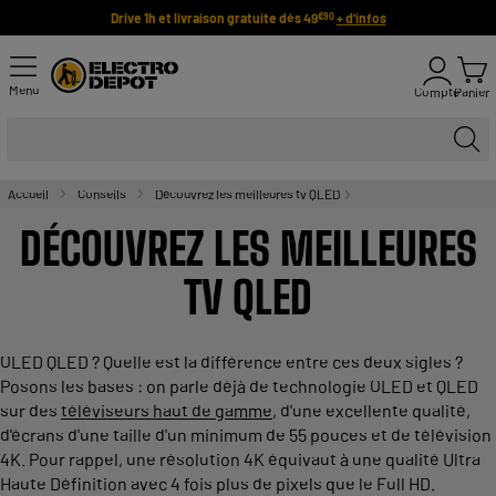
Drive 1h et livraison gratuite dès 49
+ d'infos
€90
Menu
Compte
Panier
Accueil
Conseils
Découvrez les meilleures tv QLED
DÉCOUVREZ LES MEILLEURES
TV QLED
OLED QLED ? Quelle est la différence entre ces deux sigles ?
Posons les bases : on parle déjà de technologie OLED et QLED
sur des
téléviseurs haut de gamme
, d'une excellente qualité,
d'écrans d'une taille d'un minimum de 55 pouces et de télévision
4K. Pour rappel, une résolution 4K équivaut à une qualité Ultra
Haute Définition avec 4 fois plus de pixels que le Full HD.