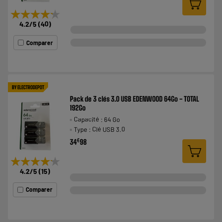
★★★★★
★★★★★
4.2
/5
(
40
)
Comparer
BY ELECTRODEPOT
Pack de 3 clés 3.0 USB EDENWOOD 64Go - TOTAL
192Go
Capacité : 64 Go
Type : Clé USB 3.0
€
34
98
★★★★★
★★★★★
4.2
/5
(
15
)
Comparer