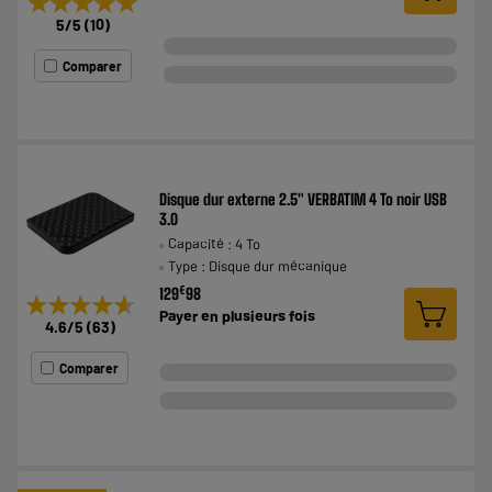
★★★★★
★★★★★
5
/5
(
10
)
Comparer
Disque dur externe 2.5" VERBATIM 4 To noir USB
3.0
Capacité : 4 To
Type : Disque dur mécanique
€
129
98
★★★★★
★★★★★
Payer en
plusieurs fois
4.6
/5
(
63
)
Comparer