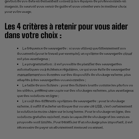
gestion de vos data en demandant conseil à nos équipes de professionnels en
magasin. Ils sauront vous servir de guide et vous orienter vers le meilleur choix
pour votre usage.
Les 4 critères à retenir pour vous aider
dans votre choix :
La fréquence de sauvegarde : si vous utilisez quotidiennement vos
documents (pour le travail par exemple), un système de sauvegarde
cloud
est plus avantageux ;
La programmation : il est possible de planifier des sauvegardes
automatiques ou à échéance régulières, ce qui vous évite de sauvegarder
manuellement
vos données sur des dispositifs de
stockage externe
, plus
adaptés à des sauvegardes occasionnelles ;
La taille de vos fichiers : pour des fichiers lourds comme les photos ou
les vidéos, préférez une copie sur des stockages externes, plus avantageux
que des solutions en ligne ;
Le coût des différents systèmes de sauvegarde : pour le stockage
externe, il suffit d’acheter un disque dur ou une clé USB, c’est certainement
la solution la moins chère sur le long terme. Pour le stockage en ligne, des
solutions gratuites existent, mais la capacité de stockage et les services
proposés sont limités. Pour bénéficier d’un stockage plus important, il est
nécessaire de payer un abonnement mensuel ou annuel.