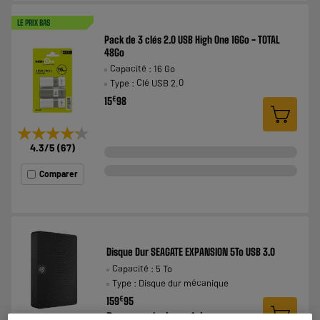
LE PRIX BAS
Pack de 3 clés 2.0 USB High One 16Go - TOTAL
48Go
Capacité : 16 Go
Type : Clé USB 2.0
€
15
98
★★★★★
★★★★★
4.3
/5
(
67
)
Comparer
Disque Dur SEAGATE EXPANSION 5To USB 3.0
Capacité : 5 To
Type : Disque dur mécanique
€
159
95
Payer en
plusieurs fois