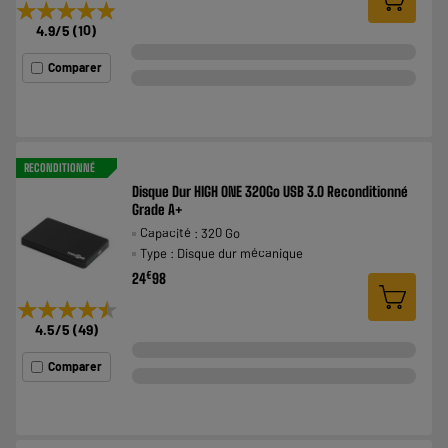
★★★★★
★★★★★
4.9
/5
(
10
)
Comparer
RECONDITIONNÉ
Disque Dur HIGH ONE 320Go USB 3.0 Reconditionné
Grade A+
Capacité : 320 Go
Type : Disque dur mécanique
€
24
98
★★★★★
★★★★★
4.5
/5
(
49
)
Comparer