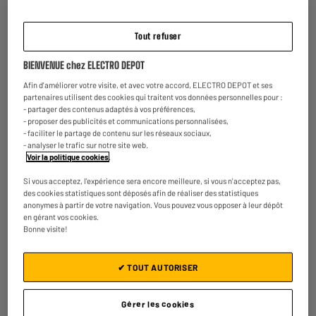
★★★★★
★★★★★
4.7
/5
(
57
)
Tout refuser
Comparer
BIENVENUE chez ELECTRO DEPOT
Afin d'améliorer votre visite, et avec votre accord, ELECTRO DEPOT et ses
partenaires utilisent des cookies qui traitent vos données personnelles pour :
- partager des contenus adaptés à vos préférences,
BY ELECTRODEPOT
- proposer des publicités et communications personnalisées,
Carte Mémoire micro SD 32 Go EDENWOOD +
- faciliter le partage de contenu sur les réseaux sociaux,
Adaptateur – Stockage Pratique Haute
- analyser le trafic sur notre site web.
Compatibilité
Voir la politique cookies
.
Capacité : 32 Go
Si vous acceptez, l'expérience sera encore meilleure, si vous n'acceptez pas,
Type : Carte micro SD + adaptateur
des cookies statistiques sont déposés afin de réaliser des statistiques
€
11
93
anonymes à partir de votre navigation. Vous pouvez vous opposer à leur dépôt
★★★★★
★★★★★
en gérant vos cookies.
4.4
/5
(
60
)
Bonne visite!
Comparer
✔ TOUT AUTORISER
Gérer les cookies