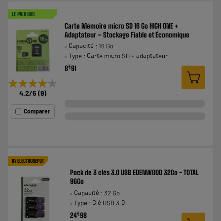
LE PRIX BAS
Carte Mémoire micro SD 16 Go HIGH ONE +
Adaptateur – Stockage Fiable et Économique
Capacité : 16 Go
Type : Carte micro SD + adaptateur
€
8
91
★★★★★
★★★★★
4.2
/5
(
9
)
Comparer
BY ELECTRODEPOT
Pack de 3 clés 3.0 USB EDENWOOD 32Go - TOTAL
96Go
Capacité : 32 Go
Type : Clé USB 3.0
€
24
98