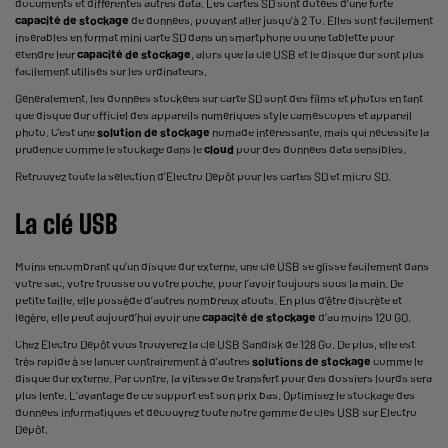
documents et différentes autres data. Les cartes SD sont dotées d’une forte
capacité de stockage
de données, pouvant aller jusqu’à 2 To. Elles sont facilement
insérables en format mini carte SD dans un smartphone ou une tablette pour
étendre leur
capacité de stockage
, alors que la clé USB et le disque dur sont plus
facilement utilisés sur les ordinateurs.
Généralement, les données stockées sur carte SD sont des films et photos en tant
que disque dur officiel des appareils numériques style caméscopes et appareil
photo. C’est une
solution de stockage
nomade intéressante, mais qui nécessite la
prudence comme le stockage dans le
cloud
pour des données data sensibles.
Retrouvez toute la sélection d’Electro Dépôt pour les cartes SD et micro SD.
La clé USB
Moins encombrant qu’un
disque dur externe
, une clé USB se glisse facilement dans
votre sac, votre trousse ou votre poche, pour l’avoir toujours sous la main. De
petite taille, elle possède d’autres nombreux atouts. En plus d’être discrète et
légère, elle peut aujourd’hui avoir une
capacité de stockage
d’au moins 120 GO.
Chez Electro Dépôt vous trouverez la clé USB Sandisk de 128 Go. De plus, elle est
très rapide à se lancer contrairement à d’autres
solutions de stockage
comme le
disque dur externe. Par contre, la vitesse de transfert pour des dossiers lourds sera
plus lente. L’avantage de ce support est son prix bas. Optimisez le stockage des
données informatiques et découvrez toute notre gamme de clés USB sur Electro
Dépôt.