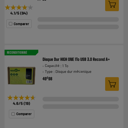
★★★★★
★★★★★
4.1
/5
(
94
)
Comparer
RECONDITIONNÉ
Disque Dur HIGH ONE 1To USB 3.0 Recond A+
Capacité : 1 To
Type : Disque dur mécanique
€
49
98
★★★★★
★★★★★
4.6
/5
(
19
)
Comparer