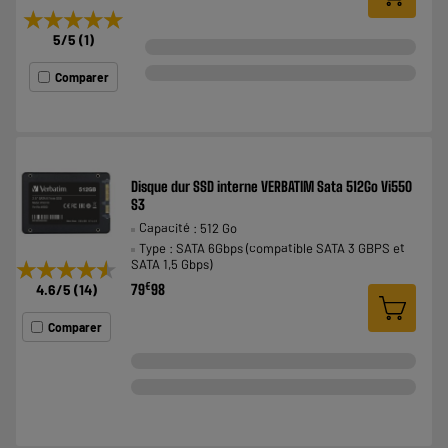
★★★★★
★★★★★
5
/5
(
1
)
Comparer
Disque dur SSD interne VERBATIM Sata 512Go Vi550
S3
Capacité : 512 Go
Type : SATA 6Gbps (compatible SATA 3 GBPS et
SATA 1,5 Gbps)
★★★★★
★★★★★
€
79
98
4.6
/5
(
14
)
Comparer