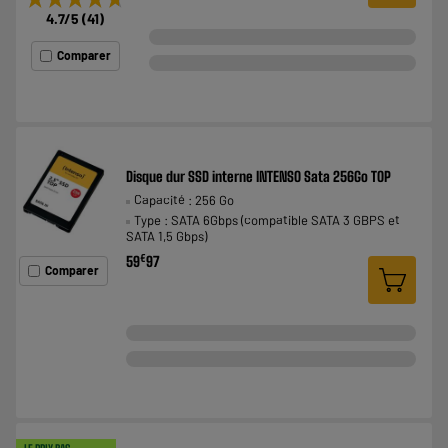
4.7
/5
(
41
)
Comparer
Disque dur SSD interne INTENSO Sata 256Go TOP
Capacité : 256 Go
Type : SATA 6Gbps (compatible SATA 3 GBPS et
SATA 1,5 Gbps)
€
59
97
Comparer