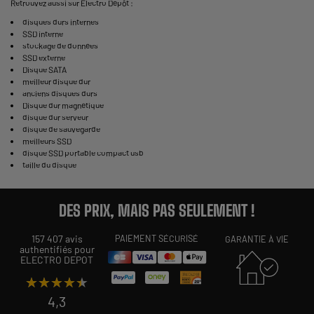
Retrouvez aussi sur Electro Dépôt :
disques durs internes
SSD interne
stockage de données
SSD externe
Disque SATA
meilleur disque dur
anciens disques durs
Disque dur magnétique
disque dur serveur
disque de sauvegarde
meilleurs SSD
disque SSD portable compact usb
taille du disque
DES PRIX, MAIS PAS SEULEMENT !
157 407 avis
PAIEMENT SÉCURISÉ
GARANTIE À VIE
authentifiés pour
ELECTRO DEPOT
★★★★★
★★★★★
4,3