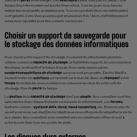
marché et
gérez
votre budget ! Les
avantages
à venir chez Electro Dépôt ? Une
équipe de professionnels est à votre disposition. Tous les jours nous faisons
rentrer des nouveautés au meilleur prix. Tous nos produits (hors reconditionnés)
sont garantis 2 ans.Vous pouvez payer en plusieurs fois ! Alors, n’attendez plus et
venez nous rejoindre pour des conseils sur mesure !
Choisir un support de sauvegarde pour
le stockage des données informatiques
Pour choisir votre support de stockage, il convient de sélectionner plusieurs
critères comme la
capacité de stockage
, la fiabilité du support, la consommation
électrique, la sécurité et le temps d’accès.Vous serez surpris par les
nombreuses
solutions de stockage
qui vous sont proposées. Electro dépôt a
recensé toutes les
solutions
qui existent sur le marché. Ainsi, en
réduisant
votre
temps
de recherche, vous pourrez vous consacrer au choix de votre outil de
stockage. Plus de
perte
de temps.
La
gestion
de la
capacité de stockage
n’est pas
simple
. Nos conseillers sont des
spécialistes dans chaque domaine sur lesquels ils interviennent. Les
termes
barbares comme :
système data, cloud, cloud computing,
etc. N’aurons plus de
secret pour vous, car chez Electro Dépôt nous nous efforçons de simplifier la vie de
nos clients. Nos conseillers vous orientent vers nos meilleures offres et sont à
votre écoute dans tous nos points de vente.