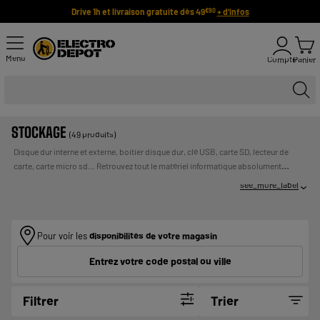
Drive 1h et livraison gratuite dès 49
+ d'infos
€90
Menu
Compte
Panier
STOCKAGE
(49 produits)
Disque dur interne et externe, boitier disque dur, clé USB, carte SD, lecteur de
carte, carte micro sd… Retrouvez tout le matériel informatique absolument
indispensable pour sauvegarder toutes vos données (photos, vidéos, documents
see_more_label
importants…). Découvrez toute notre sélection dédiée au stockage de données
informatiques et faites votre choix en toute simplicité ! Profitez des meilleurs prix
UN CREDIT VOUS ENGAGE ET
du marché !
Payer en plusieurs fois :
DOIT ETRE REMBOURSE. VERIFIEZ VOS CAPACITES DE
Pour voir les
disponibilités de votre magasin
REMBOURSEMENT AVANT DE VOUS ENGAGER.
Entrez votre code postal ou ville
Filtrer
Trier