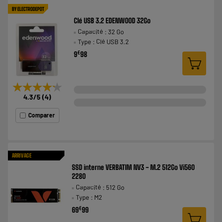
BY ELECTRODEPOT
Clé USB 3.2 EDENWOOD 32Go
Capacité : 32 Go
Type : Clé USB 3.2
€
9
98
★★★★★
★★★★★
4.3
/5
(
4
)
Comparer
ARRIVAGE
SSD interne VERBATIM NV3 - M.2 512Go Vi560
2280
Capacité : 512 Go
Type : M2
€
69
99