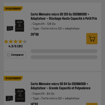
BY ELECTRODEPOT
Carte Mémoire micro SD 128 Go EDENWOOD +
Adaptateur – Stockage Haute Capacité à Petit Prix
Capacité : 128 Go
Type : Carte micro SD + adaptateur
€
26
98
★★★★★
★★★★★
4.3
/5
(
91
)
Comparer
BY ELECTRODEPOT
Carte Mémoire micro SD 64 Go EDENWOOD +
Adaptateur – Grande Capacité et Polyvalence
Capacité : 64 Go
Type : Carte micro SD + adaptateur
€
14
93