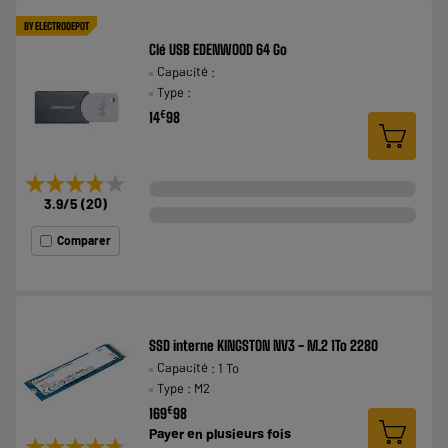
BY ELECTRODEPOT
Clé USB EDENWOOD 64 Go
Capacité :
Type :
€
14
98
★★★★★
★★★★★
3.9
/5
(
20
)
Comparer
SSD interne KINGSTON NV3 - M.2 1To 2280
Capacité : 1 To
Type : M2
€
169
98
Payer en
plusieurs fois
★★★★★
★★★★★