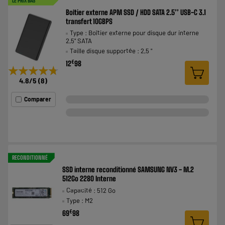
LE PRIX BAS
Boîtier externe APM SSD / HDD SATA 2.5’’ USB-C 3.1
transfert 10GBPS
Type : Boîtier externe pour disque dur interne
2,5" SATA
Taille disque supportée : 2,5 "
€
12
98
★★★★★
★★★★★
4.8
/5
(
8
)
Comparer
RECONDITIONNÉ
SSD interne reconditionné SAMSUNG NV3 - M.2
512Go 2280 Interne
Capacité : 512 Go
Type : M2
€
69
98