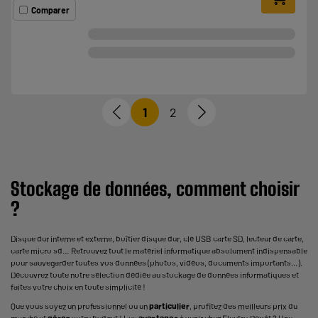
Comparer
1
2
Stockage de données, comment choisir
?
Disque dur
interne et externe, boîtier disque dur, clé USB carte SD, lecteur de carte,
carte micro sd… Retrouvez tout le matériel informatique absolument indispensable
pour sauvegarder toutes vos données (photos, vidéos, documents importants…).
Découvrez toute notre sélection dédiée au stockage de données informatiques et
faites votre choix en toute simplicité !
Que vous soyez un professionnel ou un
particulier
, profitez des meilleurs prix du