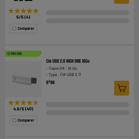
★★★★★
★★★★★
5
/5
(
4
)
Comparer
LE PRIX BAS
Clé USB 2.0 HIGH ONE 16Go
Capacité : 16 Go
Type : Clé USB 2.0
€
6
98
★★★★★
★★★★★
4.6
/5
(
40
)
Comparer