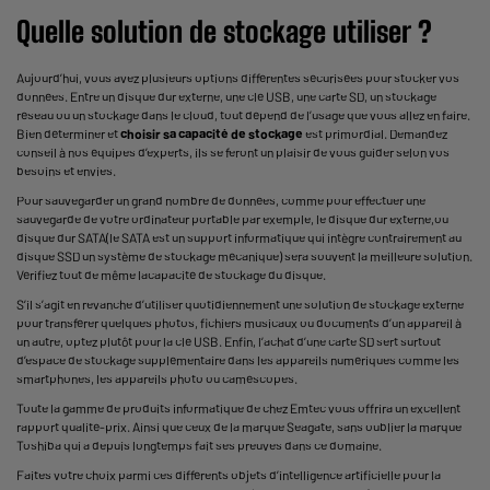
Quelle solution de stockage utiliser ?
Aujourd’hui, vous avez plusieurs options différentes sécurisées pour stocker vos
données. Entre un disque dur externe, une clé USB, une carte SD, un stockage
réseau ou un stockage dans le cloud, tout dépend de l’usage que vous allez en faire.
Bien déterminer et
choisir sa capacité de stockage
est primordial. Demandez
conseil à nos équipes d’experts, ils se feront un plaisir de vous guider selon vos
besoins et envies.
Pour sauvegarder un grand nombre de données, comme pour effectuer une
sauvegarde de votre ordinateur portable par exemple, le disque dur externe,ou
disque dur SATA
(le SATA est un support informatique qui intègre contrairement au
disque SSD
un système de stockage mécanique) sera souvent la meilleure solution.
Vérifiez tout de même la
capacité de stockage du disque
.
S’il s’agit en revanche d’utiliser quotidiennement une solution de stockage externe
pour transférer quelques photos, fichiers musicaux ou documents d’un appareil à
un autre, optez plutôt pour la clé USB. Enfin, l’achat d’une carte SD sert surtout
d’espace de stockage supplémentaire dans les appareils numériques comme les
smartphones, les appareils photo ou caméscopes.
Toute la gamme de produits informatique de chez Emtec vous offrira un excellent
rapport qualité-prix. Ainsi que ceux de la marque Seagate, sans oublier la marque
Toshiba qui a depuis longtemps fait ses preuves dans ce domaine.
Faites votre choix parmi ces différents objets d’intelligence artificielle pour la