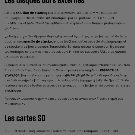
Les disques durs externes
C’est la
solution de stockage
la plus commune utilisée comme espace de
stockage pour les données informatiques par les particuliers. Le rapport
qualité/prix et fiabilité est très intéressant, en plus de ses bonnes performances
globales.
La technologie des disques durs externes est évolutive, ce qui lui permet de faire
doubler sa
capacité de stockage
tous les 2 ans. Cet espace de stockage permet
de stocker à ce jour plusieurs Téraoctets (To) dans un seul disque dur. Il y a deux
technologies existantes : les disques durs HDD et les
supports SSD
, plus rapides
en lecture et écriture.
Si vous faites partie des internautes globe-trotters, le disque externe reste une très
bonne alternative. Pour choisir ce dernier, prenez en compte sa
capacité de
stockage.
Par contre, pour prolonger la
durée de vie
de votre disque dur externe,
il est nécessaire de l’utiliser avec précaution et de le ranger à l’abri de l’humidité, de
la poussière et de toutes sources de chaleur, comme la cheminée ou des radiateurs
électriques.
Retrouvez toute notre gamme de disques durs externes chez Electro Dépôt aux
meilleurs prix.
Les cartes SD
Support de stockage amovible, son format est ultra-compact pour stocker