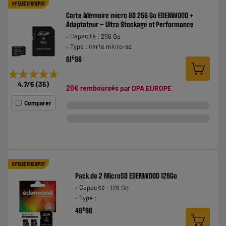
BY ELECTRODEPOT
Carte Mémoire micro SD 256 Go EDENWOOD +
Adaptateur – Ultra Stockage et Performance
Capacité : 256 Go
Type : carte micro-sd
€
61
98
★★★★★
★★★★★
4.7
/5
(
35
)
20€ remboursés par DPA EUROPE
Comparer
BY ELECTRODEPOT
Pack de 2 MicroSD EDENWOOD 128Go
Capacité : 128 Go
Type :
€
49
98