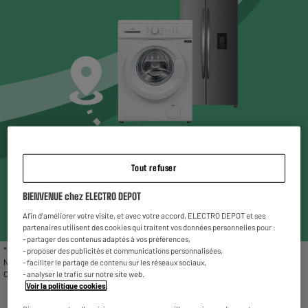
Choisissez un magasin* pour voir les produits
Tout refuser
disponibles
BIENVENUE chez ELECTRO DEPOT
Entrez votre code postal ou ville
Afin d'améliorer votre visite, et avec votre accord, ELECTRO DEPOT et ses
partenaires utilisent des cookies qui traitent vos données personnelles pour :
- partager des contenus adaptés à vos préférences,
* Liste des magasins proposant le gros électroménager reconditionné : Chambéry,
- proposer des publicités et communications personnalisées,
Nîmes, Vitrolles, Fleury Mérogis, Villetaneuse, Valenciennes, Reims La Neuvillette,
- faciliter le partage de contenu sur les réseaux sociaux,
Charleville-Mézières et Rivesaltes.
- analyser le trafic sur notre site web.
Voir la politique cookies
.