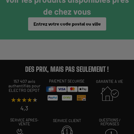
de chez vous
Entrez votre code postal ou ville
DES PRIX, MAIS PAS SEULEMENT !
157 407 avis
PAIEMENT SÉCURISÉ
GARANTIE À VIE
authentifiés pour
ELECTRO DEPOT
★★★★★
★★★★★
4,3
SERVICE APRÈS-
QUESTIONS /
SERVICE CLIENT
VENTE
RÉPONSES