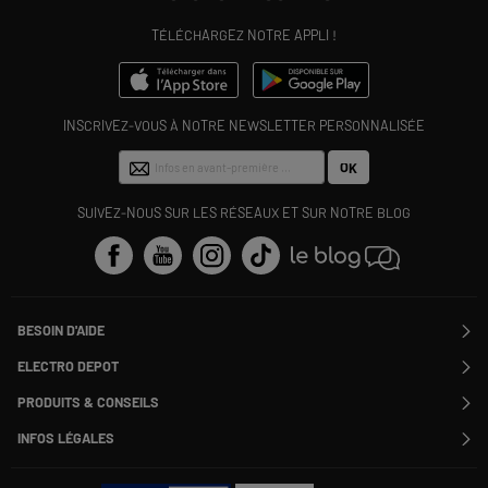
TÉLÉCHARGEZ NOTRE APPLI !
INSCRIVEZ-VOUS À NOTRE NEWSLETTER PERSONNALISÉE
OK
SUIVEZ-NOUS SUR LES RÉSEAUX ET SUR NOTRE BLOG
BESOIN D'AIDE
Contactez-nous
ELECTRO DEPOT
Suivre ma commande
Modifier ou annuler ma commande
PRODUITS & CONSEILS
SAV
Qui sommes nous ?
Nos marques
Payer en plusieurs fois
INFOS LÉGALES
Rejoignez-nous !
Les avis du site
Information phishing
Nos engagements RSE
Infos légales
Nos catégories phares
Voir toutes les Questions / Réponses
Pour les pros : Electro Des Pros
CGV
Le moins cher