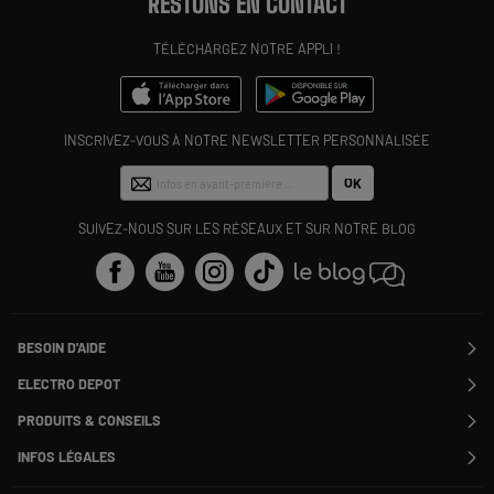
RESTONS EN CONTACT
TÉLÉCHARGEZ NOTRE APPLI !
INSCRIVEZ-VOUS À NOTRE NEWSLETTER PERSONNALISÉE
OK
SUIVEZ-NOUS SUR LES RÉSEAUX ET SUR NOTRE BLOG
BESOIN D'AIDE
Contactez-nous
ELECTRO DEPOT
Suivre ma commande
Modifier ou annuler ma commande
PRODUITS & CONSEILS
SAV
Qui sommes nous ?
Nos marques
Payer en plusieurs fois
INFOS LÉGALES
Rejoignez-nous !
Les avis du site
Information phishing
Nos engagements RSE
Infos légales
Nos catégories phares
Voir toutes les Questions / Réponses