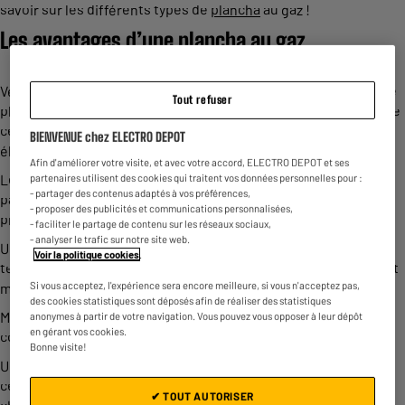
savoir sur les différents types de
plancha
au gaz !
Les avantages d’une plancha au gaz
Véritable star des rayons jardin, laissez-vous conquérir par une
Tout refuser
plancha au gaz pour votre extérieur. Voici tous les avantages de
ces modèles comparés à des barbecues ou une plancha
BIENVENUE chez ELECTRO DEPOT
électrique :
Afin d'améliorer votre visite, et avec votre accord, ELECTRO DEPOT et ses
Les saveurs des aliments sont préservées grâce à la cuisson
partenaires utilisent des cookies qui traitent vos données personnelles pour :
- partager des contenus adaptés à vos préférences,
par contact, où les aliments cuisent dans leur jus pour
- proposer des publicités et communications personnalisées,
préserver toutes leurs saveurs ;
- faciliter le partage de contenu sur les réseaux sociaux,
- analyser le trafic sur notre site web.
Une montée en température rapide qui permet de diminuer le
Voir la politique cookies
.
temps de cuisson des aliments et préserve leurs nutriments et
Si vous acceptez, l'expérience sera encore meilleure, si vous n'acceptez pas,
minéraux ;
des cookies statistiques sont déposés afin de réaliser des statistiques
Moins d’apport de matière grasse, donc un apport santé
anonymes à partir de votre navigation. Vous pouvez vous opposer à leur dépôt
en gérant vos cookies.
considérable ;
Bonne visite!
Un mode de cuisson alternatif sans risque en comparaison à
certaines cuissons au barbecue, comme le barbecue au
✔ TOUT AUTORISER