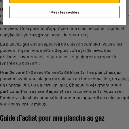
charbon ;
Une diversité de recettes à cuisiner rapidement sans perdre en
Gérer les cookies
convivialité. La plancha est généralement placée à l’extérieur de
la maison et permet de cuisiner en présence de tous les
convives. Cela permet d’apprécier une cuisine saine, rapide et
conviviale avec un grand panel de
recettes
;
La plancha gaz est un appareil de cuisson complet. Vous allez
pouvoir régaler vos invités depuis votre jardin avec des
grillades savoureuses et juteuses, et élaborer un repas de
l’entrée au dessert ;
Grande variété de revêtements différents. Les planchas gaz
peuvent avoir une plaque de cuisson en fonte émaillée, en
acier
,
en chrome dur, ou encore en inox. Chaque revêtement a ses
particularités, ses avantages et ses inconvénients. Vous avez
l'embarras du choix pour sélectionner un appareil de cuisson qui
vous convient le mieux.
Guide d’achat pour une plancha au gaz