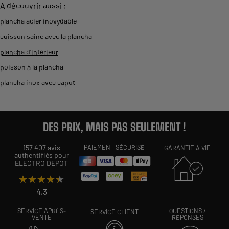
A découvrir aussi :
plancha acier inoxydable
cuisson saine avec la plancha
plancha d'intérieur
poisson à la plancha
plancha inox avec capot
DES PRIX, MAIS PAS SEULEMENT !
157 407 avis
PAIEMENT SÉCURISÉ
GARANTIE À VIE
authentifiés pour
ELECTRO DEPOT
★★★★★
★★★★★
4,3
SERVICE APRÈS-
QUESTIONS /
SERVICE CLIENT
VENTE
RÉPONSES