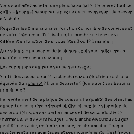
Vous souhaitez acheter une plancha au gaz ? Découvrez tout ce
qu’il y a à connaître sur cette plaque de cuisson avant de passer
à l’achat :
Regarder les dimensions en fonction du nombre de convives et
de votre fréquence d’utilisation. Le nombre de feux sera
différent en fonction de si vous êtes 3 ou 12 à manger ;
Attention à la puissance de la plancha, qui vous indiquera sa
montée moyenne en chaleur ;
Les conditions d’entretien et de nettoyage ;
Y a-t’il des accessoires ? La plancha gaz ou électrique est-elle
équipée d’un
chariot
? D’une desserte ? Quels sont vos besoins
principaux ?
Le revêtement de la plaque de cuisson. La qualité des planchas
dépend de ce critère primordial. Choisissez-le en fonction de
ses propriétés, de ses performances et de sa conductivité
thermique, et de votre budget. Une plancha électrique ou gaz
peut être en acier, en fonte, en inox, en chrome dur. Chaque
revêtement a ses avantages et ses inconvénients. C’est à vous