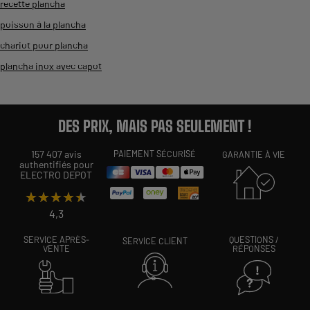
recette plancha
poisson à la plancha
chariot pour plancha
plancha inox avec capot
DES PRIX, MAIS PAS SEULEMENT !
157 407 avis
PAIEMENT SÉCURISÉ
GARANTIE À VIE
authentifiés pour
ELECTRO DEPOT
★★★★★
★★★★★
4,3
SERVICE APRÈS-
QUESTIONS /
SERVICE CLIENT
VENTE
RÉPONSES