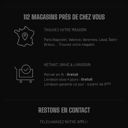
112 MAGASINS PRÈS DE CHEZ VOUS
TROUVEZ VOTRE MAGASIN
Paris Bagnolet,
Valence,
Varennes,
Laval,
Saint-
Brieuc
...
Trouvez votre magasin
RETRAIT, DRIVE & LIVRAISON
Retrait en 1h :
Gratuit
Livraison sous 4 jours :
Gratuit
Livraison garantie ce jour : à partir de 9
€90
RESTONS EN CONTACT
TÉLÉCHARGEZ NOTRE APPLI !