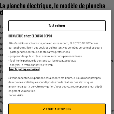
La plancha électrique, le modèle de plancha
d’intérieur de prédilection
Tout refuser
La plancha électrique de table est une bonne alternative pour
cuire facilement vos aliments. Elle fonctionne grâce à une
BIENVENUE chez ELECTRO DEPOT
résistance électrique placée sous la plaque de cuisson pour
qu’elle chauffe. Ce type de
plancha
est idéal si vous n’avez pas
Afin d'améliorer votre visite, et avec votre accord, ELECTRO DEPOT et ses
partenaires utilisent des cookies qui traitent vos données personnelles pour :
de jardin, mais que vous souhaitez organiser des moments
- partager des contenus adaptés à vos préférences,
conviviaux entre amis ou en famille. L’offre est large et vous
- proposer des publicités et communications personnalisées,
pourrez trouver toutes les dimensions. Pour choisir la meilleure
- faciliter le partage de contenu sur les réseaux sociaux,
- analyser le trafic sur notre site web.
plancha électrique vous devrez être attentif à la puissance de
Voir la politique cookies
.
l’appareil.
Si vous acceptez, l'expérience sera encore meilleure, si vous n'acceptez pas,
C’est la puissance qui va déterminer à quelle vitesse la plancha
des cookies statistiques sont déposés afin de réaliser des statistiques
arrive à sa température maximale. Si vous souhaitez saisir
anonymes à partir de votre navigation. Vous pouvez vous opposer à leur dépôt
rapidement vos ingrédients en optimisant le temps de cuisson,
en gérant vos cookies.
Bonne visite!
préférez une plancha de puissance égale ou supérieure à 2500
Watts.
✔ TOUT AUTORISER
Enfin, la matière de la plaque est aussi un critère important. Une