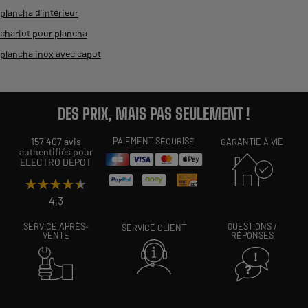
plancha d'intérieur
chariot pour plancha
plancha inox avec capot
DES PRIX, MAIS PAS SEULEMENT !
157 407 avis
PAIEMENT SÉCURISÉ
GARANTIE À VIE
authentifiés pour
ELECTRO DEPOT
★★★★★
★★★★★
4,3
SERVICE APRÈS-
QUESTIONS /
SERVICE CLIENT
VENTE
RÉPONSES