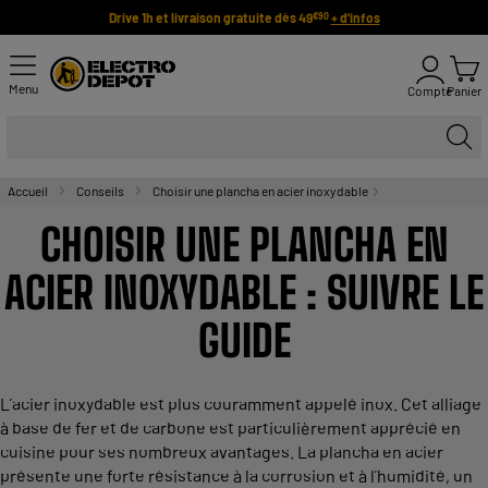
Drive 1h et livraison gratuite dès 49
+ d'infos
€90
Menu
Compte
Panier
Accueil
Conseils
Choisir une plancha en acier inoxydable
CHOISIR UNE PLANCHA EN
ACIER INOXYDABLE : SUIVRE LE
GUIDE
L’acier inoxydable est plus couramment appelé inox. Cet alliage
à base de fer et de carbone est particulièrement apprécié en
cuisine pour ses nombreux avantages. La plancha en acier
présente une forte résistance à la corrosion et à l’humidité, un