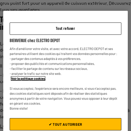
gros point fort pour un appareil de cuisson extérieur. Découvrez
tous ses avantages.
Tous les avantages d’une plancha en acier
inoxydable
Tout refuser
BIENVENUE chez ELECTRO DEPOT
La
plancha en acier
est l’un des matériaux les plus réputés et
Afin d'améliorer votre visite, et avec votre accord, ELECTRO DEPOT et ses
demandés dans le milieu des planchas. On apprécie sa bonne
partenaires utilisent des cookies qui traitent vos données personnelles pour :
inertie, sa précision de température, et sa facilité d’entretien.
- partager des contenus adaptés à vos préférences,
- proposer des publicités et communications personnalisées,
Il existe plusieurs types d’acier inoxydable :
- faciliter le partage de contenu sur les réseaux sociaux,
- analyser le trafic sur notre site web.
- L’acier inoxydable ferritique qui a une faible résistance à la
Voir la politique cookies
.
corrosion.
Si vous acceptez, l'expérience sera encore meilleure, si vous n'acceptez pas,
- L’acier inoxydable austénitique, qui contient de l'austénite,
des cookies statistiques sont déposés afin de réaliser des statistiques
cette forme de fer qui peut absorber plus de carbone que la
anonymes à partir de votre navigation. Vous pouvez vous opposer à leur dépôt
ferrite en absorbant des températures allant à 912 degrés C, et
en gérant vos cookies.
Bonne visite!
donc largement utilisé en raison de son excellente résistance à
la corrosion.
✔ TOUT AUTORISER
Les planchas
en inox sont soit recouvertes d’une fine couche