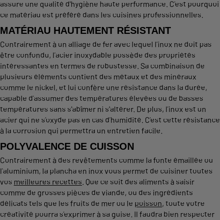
assure une qualité d'hygiène haute performance. C’est pourquoi
ce matériau est préféré dans les cuisines professionnelles.
MATÉRIAU HAUTEMENT RÉSISTANT
Contrairement à un alliage de fer avec lequel l’inox ne doit pas
être confondu, l’acier inoxydable possède des propriétés
intéressantes en termes de robustesse. Sa combinaison de
plusieurs éléments contient des métaux et des minéraux
comme le nickel, et lui confère une résistance dans la durée,
capable d’assumer des températures élevées ou de basses
températures sans s'abîmer ni s'altérer. De plus, l’inox est un
acier qui ne s’oxyde pas en cas d’humidité. C’est cette résistance
à la corrosion qui permettra un entretien facile.
POLYVALENCE DE CUISSON
Contrairement à des revêtements comme la fonte émaillée ou
l’aluminium, la plancha en inox vous permet de cuisiner toutes
vos
meilleures recettes
. Que ce soit des aliments à saisir
comme de grosses pièces de viande, ou des ingrédients
délicats tels que les fruits de mer ou le
poisson
, toute votre
créativité pourra s’exprimer à sa guise. Il faudra bien respecter