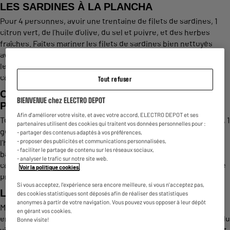
LES SARDINES À LA PLANCHA
Pour 4 personnes, avoir une trentaine de filets de sardines, 1
citron vert, de l’huile d’olive, du sel et poivre, et des herbes
fraîches. Faites mariner les filets de sardines bien nettoyés
avec le mélange d’huile et d’herbes au moins 1 heure avant de
les saisir. Ensuite, faire cuire à la plancha environ 1 minute par
côté.
Tout refuser
CREVETTES ET GAMBAS GRILLÉES À LA
BIENVENUE chez ELECTRO DEPOT
PLANCHA
Afin d'améliorer votre visite, et avec votre accord, ELECTRO DEPOT et ses
Toujours pour 4 personnes, comptez une trentaine de gambas, 1
partenaires utilisent des cookies qui traitent vos données personnelles pour :
gousse d’ail, 1 bouquet de persil, 1 citron, 50 gr de beurre, de
- partager des contenus adaptés à vos préférences,
- proposer des publicités et communications personnalisées,
l’huile d’olive, sel, poivre, tabasco. Ouvrez les gambas et
- faciliter le partage de contenu sur les réseaux sociaux,
badigeonnez-les de marinade avant de les faire cuire 2 mn par
- analyser le trafic sur notre site web.
côté. À la fin de la cuisson, servir en arrosant du beurre persillé
Voir la politique cookies
.
préparé en amont et du jus de citron.
Si vous acceptez, l'expérience sera encore meilleure, si vous n'acceptez pas,
LES MOULES À LA PLANCHA
des cookies statistiques sont déposés afin de réaliser des statistiques
anonymes à partir de votre navigation. Vous pouvez vous opposer à leur dépôt
Moules maison à la plancha en 45 minutes de préparation. Pour
en gérant vos cookies.
environ 4 personnes, il vous faudra 3 litres de moules, de l’ail, du
Bonne visite!
vin blanc sec, du piment, ou du persil pour ceux qui ne mangent