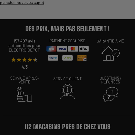
plancha inox avec capot
DES PRIX, MAIS PAS SEULEMENT !
157 407 avis
PAIEMENT SÉCURISÉ
GARANTIE À VIE
authentifiés pour
ELECTRO DEPOT
★★★★★
★★★★★
4,3
SERVICE APRÈS-
QUESTIONS /
SERVICE CLIENT
VENTE
RÉPONSES
112 MAGASINS PRÈS DE CHEZ VOUS