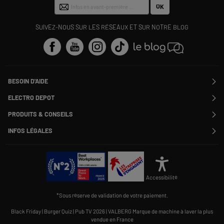
OK
SUIVEZ-NOUS SUR LES RÉSEAUX ET SUR NOTRE BLOG
BESOIN D'AIDE
Contactez-nous
ELECTRO DEPOT
Suivre ma commande
Modifier ou annuler ma commande
PRODUITS & CONSEILS
SAV
Qui sommes nous ?
Nos marques
Payer en plusieurs fois
INFOS LÉGALES
Rejoignez-nous !
Les avis du site
Information phishing
Nos engagements RSE
Infos légales
Nos catégories phares
Voir toutes les Questions / Réponses
Pour les pros : Electro Des Pros
CGV
Le moins cher
À chacun son Everest !
Politique cookies
Offres de remboursement
Alliance Valiuz
Conseils produits
Gérer les cookies
Charte de protection
Cartes cadeaux
Accessibilité
des données personnelles
Carnet d'entretien
Rappel produit
*Sous réserve de validation de votre paiement.
Informations Qualités et Caractéristiques Environnementales
Accessibilité : non conforme
Black Friday
|
Burger Quiz
|
Pub TV 2026
|
VALBERG Marque de machine à laver la plus
vendue en France