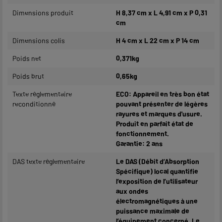
Dimensions produit
H 8,37 cm x L 4,91 cm x P 0,31
cm
Dimensions colis
H 4 cm x L 22 cm x P 14 cm
Poids net
0,371kg
Poids brut
0,65kg
Texte réglementaire
ECO: Appareil en très bon état
reconditionné
pouvant présenter de légères
rayures et marques d'usure.
Produit en parfait état de
fonctionnement.
Garantie: 2 ans
DAS texte réglementaire
Le DAS (Débit d’Absorption
Spécifique) local quantifie
l’exposition de l’utilisateur
aux ondes
électromagnétiques à une
puissance maximale de
l’équipement concerné. Le