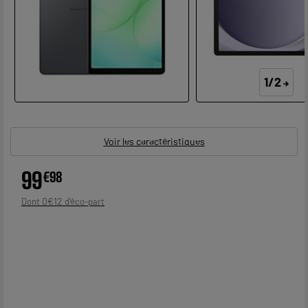
1/2
Voir les caractéristiques
99
€
98
0
€
12
Dont