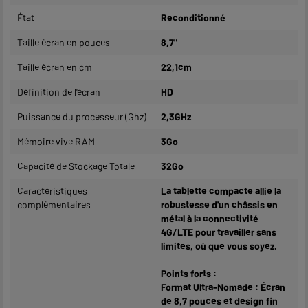
État
Reconditionné
Taille écran en pouces
8,7"
Taille écran en cm
22,1cm
Définition de l'écran
HD
Puissance du processeur (Ghz)
2,3GHz
Mémoire vive RAM
3Go
Capacité de Stockage Totale
32Go
Caractéristiques
La tablette compacte allie la
complémentaires
robustesse d'un châssis en
métal à la connectivité
4G/LTE pour travailler sans
limites, où que vous soyez.
Points forts :
Format Ultra-Nomade : Écran
de 8,7 pouces et design fin