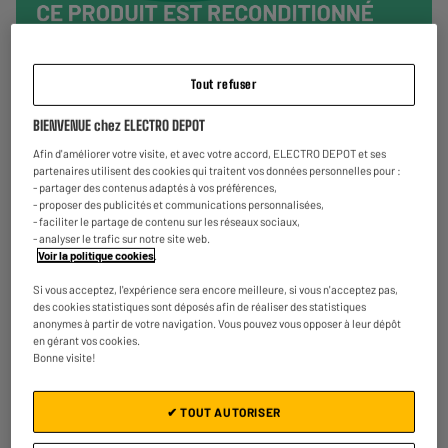
Tout refuser
BIENVENUE chez ELECTRO DEPOT
Afin d'améliorer votre visite, et avec votre accord, ELECTRO DEPOT et ses
partenaires utilisent des cookies qui traitent vos données personnelles pour :
- partager des contenus adaptés à vos préférences,
- proposer des publicités et communications personnalisées,
- faciliter le partage de contenu sur les réseaux sociaux,
- analyser le trafic sur notre site web.
Voir la politique cookies
.
Découvrez la Tablette 8" SAMSUNG Galaxy TAB A7 Lite
Si vous acceptez, l'expérience sera encore meilleure, si vous n'acceptez pas,
32Go Reconditionné grade éco
des cookies statistiques sont déposés afin de réaliser des statistiques
anonymes à partir de votre navigation. Vous pouvez vous opposer à leur dépôt
en gérant vos cookies.
Bonne visite!
✔ TOUT AUTORISER
Ecran : 8 pouces
Stockage : 32 Go