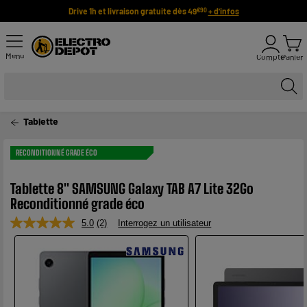
Drive 1h et livraison gratuite dès 49
+ d'infos
€90
Menu
Compte
Panier
Tablette
RECONDITIONNÉ GRADE ÉCO
Tablette 8" SAMSUNG Galaxy TAB A7 Lite 32Go
Reconditionné grade éco
5.0
(2)
Interrogez un utilisateur
Lire
2
avis.
Lien
sur
la
même
page.