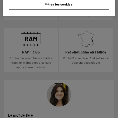
Un écran large idéal pour regarder
Sauvegardez vos photos,
Gérer les cookies
vos films, naviguer sur le web, lire
téléchargez vos films, jouez et
ou travailler où que vous soyez
travaillez sans contrainte grâce à un
espace de stockage confortable
RAM : 3 Go
Recondtionné en France
Profitez d’une expérience fluide et
Contrôlé et remis en état en France
réactive, même avec plusieurs
pour une seconde vie
applications ouvertes
Le mot de Sara