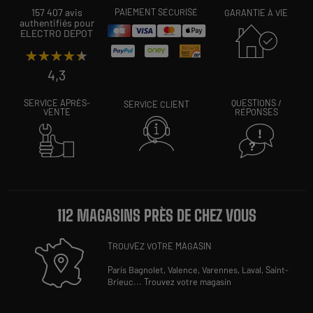
157 407 avis
PAIEMENT SÉCURISÉ
GARANTIE À VIE
authentifiés pour
ELECTRO DEPOT
★★★★★
★★★★★
4,3
SERVICE APRÈS-
QUESTIONS /
SERVICE CLIENT
VENTE
RÉPONSES
112 MAGASINS PRÈS DE CHEZ VOUS
TROUVEZ VOTRE MAGASIN
Paris Bagnolet,
Valence,
Varennes,
Laval,
Saint-
Brieuc
...
Trouvez votre magasin