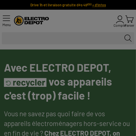
Drive 1h et livraison gratuite dès 49
+ d'infos
€90
Menu
Compte
Panier
Avec ELECTRO DEPOT,
vos appareils
c'est (trop) facile !
Vous ne savez pas quoi faire de vos
appareils électroménagers hors-service ou
en fin de vie ?
Chez ELECTRO DEPOT, on