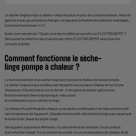
Le sèche-linge pompe à chaleur séduit de plus en plus de consommateurs. Haut de
gamme et peu gourmand en énergie, cet appareil présente de multiples avantages.
Comment fonctionne-t-il ?
Quels sont ses atouts ? Quels sont les modèles proposés sur ELECTRO DEPOT ?
Découvrez la sélection de produits pas chers ELECTRO DEPOT ainsi que nos
conseils d’achat.
Comment fonctionne le sèche-
linge pompe à chaleur ?
Le fonctionnement d'un sèche-linge avec pompe à chaleur est assez simple.
Le
sèche-linge
pompe à chaleur est équipé d’une pompe à chaleur et non d’une
résistance. Il fonctionne à circuit fermé : il récupère la chaleur grâce à son
fonctionnement thermodynamique, mais aussi
la condensation pour sécher le linge.
La chaleur récupérée après chaque cycle après condensation de l’eau est envoyée
vers le tambour de l’appareil. Chargée en humidité, elle sèche le linge puis repart par
la sortie d'air chaud du sèche-linge.
Cet appareil a plusieurs éléments. Il a une entrée d’air ambiant. Il a un conduit
d’arrivée d’air chaud. Il a un conduit de sortie. Il a un condensateur de chaleur et de