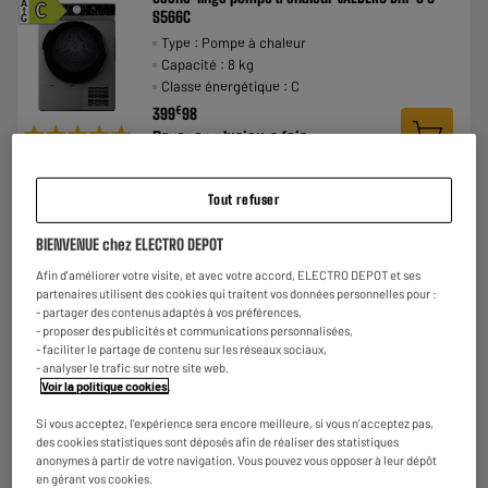
A
C
S566C
G
Type : Pompe à chaleur
Capacité : 8 kg
Classe énergétique : C
€
399
98
★★★★★
★★★★★
Payer en
plusieurs fois
4.7
/5
(
231
)
Comparer
Tout refuser
BIENVENUE chez ELECTRO DEPOT
Afin d'améliorer votre visite, et avec votre accord, ELECTRO DEPOT et ses
partenaires utilisent des cookies qui traitent vos données personnelles pour :
- partager des contenus adaptés à vos préférences,
BY ELECTRODEPOT
- proposer des publicités et communications personnalisées,
Sèche-linge pompe à chaleur VALBERG DHP 8 D
- faciliter le partage de contenu sur les réseaux sociaux,
A
D
W566C
- analyser le trafic sur notre site web.
G
Voir la politique cookies
.
Type : Pompe à chaleur
Capacité : 8 kg
Si vous acceptez, l'expérience sera encore meilleure, si vous n'acceptez pas,
Classe énergétique : D
des cookies statistiques sont déposés afin de réaliser des statistiques
€
339
98
anonymes à partir de votre navigation. Vous pouvez vous opposer à leur dépôt
★★★★★
★★★★★
en gérant vos cookies.
Payer en
plusieurs fois