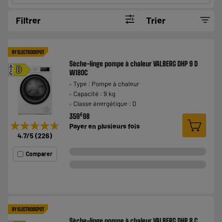
Filtrer
Trier
BY ELECTRODEPOT
Sèche-linge pompe à chaleur VALBERG DHP 9 D
A
D
W180C
G
Type : Pompe à chaleur
Capacité : 9 kg
Classe énergétique : D
€
359
98
★★★★★
★★★★★
Payer en
plusieurs fois
4.7
/5
(
226
)
Comparer
BY ELECTRODEPOT
Sèche-linge pompe à chaleur VALBERG DHP 8 C