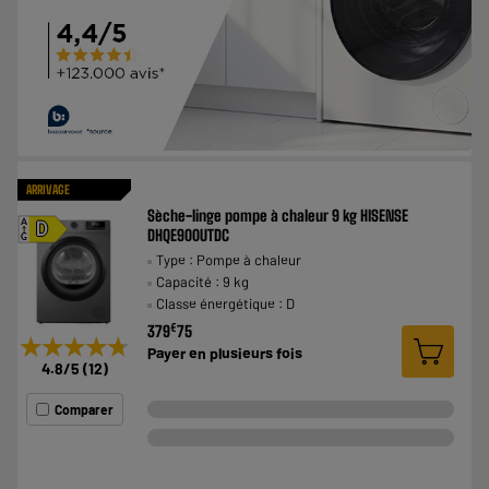
ARRIVAGE
Sèche-linge pompe à chaleur 9 kg HISENSE
A
D
DHQE900UTDC
G
Type : Pompe à chaleur
Capacité : 9 kg
Classe énergétique : D
€
379
75
★★★★★
★★★★★
Payer en
plusieurs fois
4.8
/5
(
12
)
Comparer