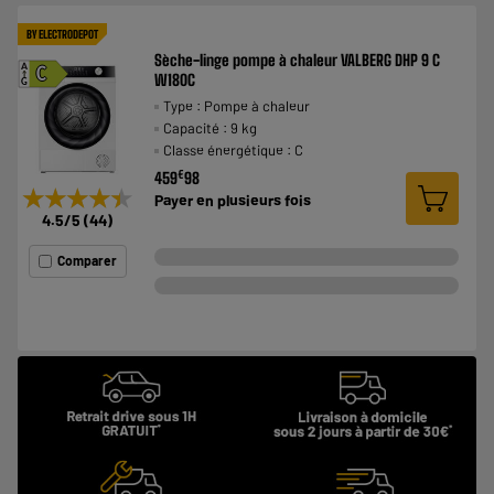
BY ELECTRODEPOT
Sèche-linge pompe à chaleur VALBERG DHP 9 C
A
C
W180C
G
Type : Pompe à chaleur
Capacité : 9 kg
Classe énergétique : C
€
459
98
★★★★★
★★★★★
Payer en
plusieurs fois
4.5
/5
(
44
)
Comparer