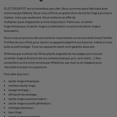
ELECTRO DEPOT est un revendeur pas cher. Nous sommes aussi fabricant avec
notre marque Valberg. Nous vous offrons un grand choix de sèche-linge à pompe à
chaleur, mais pas seulement. Nous mettons en effet de
multiples types d’appareils à votre disposition. Parmi eux, le sèche-
linge mécanique, le sèche-linge à condensation ou encore le sèche-linge à
évacuation.
Nous vous proposons des promotions importantes sur nos produits toute l’année.
Profitez de nos offres pour choisir un appareil adapté à vos besoins, même si vous
avez un petit budget. Tous nos appareils neufs sont garantis deux ans.
N’hésitez pas à utiliser les filtres placés à gauche de nos pages pour trouver
un sèche-linge en fonction de vos critères (marque, prix, avis client…). Nos
conseillers sont à votre service par téléphone, par mail ou en magasin pour
répondre à toutes vos questions.
Pour aller plus loin :
sèche-linge mécanique
;
meilleur sèche-linge
;
lavage séchage
;
efficacité de séchage
;
sèche-linge ouverture hublot
;
sèche-linge nouvelle génération
;
séchage silencieux
;
lave-linge
;
sèche-linge encastrable
;