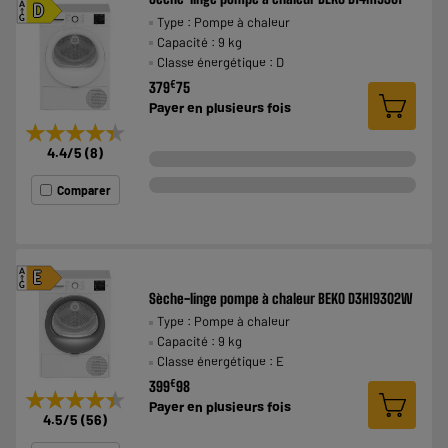
A
D
Type : Pompe à chaleur
G
Capacité : 9 kg
Classe énergétique : D
€
379
75
Payer en
plusieurs fois
★★★★★
★★★★★
4.4
/5
(
8
)
Comparer
A
E
G
Sèche-linge pompe à chaleur BEKO D3H19302W
Type : Pompe à chaleur
Capacité : 9 kg
Classe énergétique : E
€
399
98
★★★★★
★★★★★
Payer en
plusieurs fois
4.5
/5
(
56
)