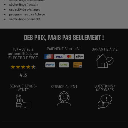
sèche-linge frontal
;
capacité de séchage
;
programmes de séchage
;
sèche-linge connecté
.
DES PRIX, MAIS PAS SEULEMENT !
157 407 avis
PAIEMENT SÉCURISÉ
GARANTIE À VIE
authentifiés pour
ELECTRO DEPOT
★★★★★
★★★★★
4,3
SERVICE APRÈS-
QUESTIONS /
SERVICE CLIENT
VENTE
RÉPONSES