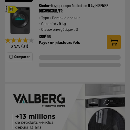
Sèche-linge pompe à chaleur 9 kg HISENSE
A
D
DH3V903UB/FR
G
Type : Pompe à chaleur
Capacité : 9 kg
Classe énergétique : D
€
389
96
★★★★★
★★★★★
Payer en
plusieurs fois
3.9
/5
(
31
)
Comparer