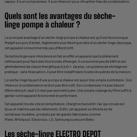
vapeur. Il a un compresseur. Il a un réservoir pour récupérer l’eau de condensation.
Quels sont les avantages du sèche-
linge pompe à chaleur ?
Le principal avantage d’un sèche-linge pompe à chaleur est qu’il est économique.
Malgré son prix d’achat, légèrement plus élevé que celui d’un sèche-linge classique,
cet appareil consomme très peu d’électricité.
Sa technologie sans résistance en fait en effet un appareil particulièrement
intéressant pour faire des économies d’énergie. Il consomme peu de kWh et est
généralement de classe énergétique A à A++. De plus, ce système de séchage est
pratique : sans évacuation, il peut être installé dans toutes les pièces de la maison.
Le sèche-linge équipé d’une pompe à chaleur est aussi très simple à entretenir. Son
réservoir à condensation ne doit pas être vidé. Son condenseur n'a pas besoin
d'être nettoyé, sauf s'il n'est pas autonettoyant. Une simple vidange du filtre suffit à
garder votre appareil fonctionnel et performant.
Cet appareil monte vite en température. Chargé en humidité, l’air qui circule est
doux et n’abîme pas les vêtements. Enfin, cet appareil se décline en de
nombreux modèles, produits par de grands fabricants comme
Miele, Whirlpool, Electrolux, LG, Samsung ou encore Beko.
Les sèche-linge ELECTRO DEPOT