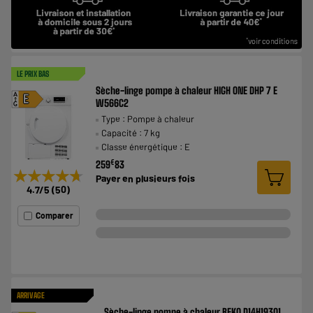
LE PRIX BAS
Sèche-linge pompe à chaleur HIGH ONE DHP 7 E
A
E
W566C2
G
Type : Pompe à chaleur
Capacité : 7 kg
Classe énergétique : E
€
259
83
★★★★★
★★★★★
Payer en
plusieurs fois
4.7
/5
(
50
)
Comparer
ARRIVAGE
Sèche-linge pompe à chaleur BEKO D14H19301