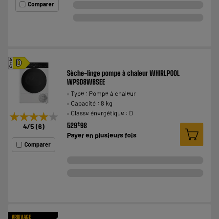
Comparer
A
D
G
Sèche-linge pompe à chaleur WHIRLPOOL
WPSD8WBSEE
Type : Pompe à chaleur
Capacité : 8 kg
Classe énergétique : D
★★★★★
★★★★★
€
529
98
4
/5
(
6
)
Payer en
plusieurs fois
Comparer
ARRIVAGE