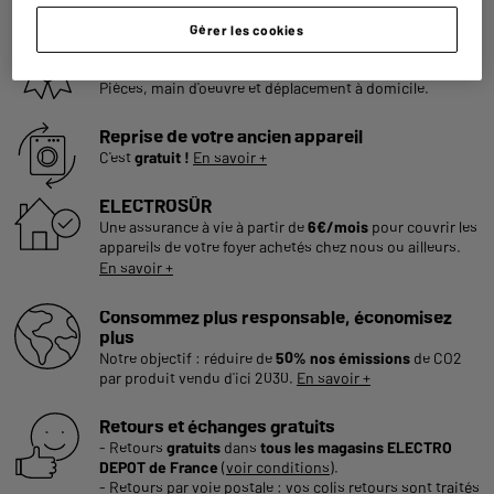
Gérer les cookies
Garantie :
2 ans
Jusqu'en
août 2028
Pièces, main d'oeuvre et déplacement à domicile.
Reprise de votre ancien appareil
C'est
gratuit !
En savoir +
ELECTROSÛR
Une assurance à vie à partir de
6€/mois
pour couvrir les
appareils de votre foyer achetés chez nous ou ailleurs.
En savoir +
Consommez plus responsable, économisez
plus
Notre objectif : réduire de
50% nos émissions
de CO2
par produit vendu d'ici 2030.
En savoir +
Retours et échanges gratuits
- Retours
gratuits
dans
tous les magasins ELECTRO
DEPOT de France
(
voir conditions
).
- Retours par voie postale : vos colis retours sont traités