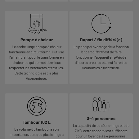
Pompe à chaleur
Départ / fin différé(e)
Le sèche-linge pompe à chaleur
Le principal avantage de la fonction
fonctionne en circuit fermé. Il utilise
"départ différé" est de faire
l’air ambiant pour le transformer en
fonctionner l'appareil en période
chaleur ce qui permet de mieux
d'heures creuses et ainsi faire des
respecter les vêtements et textiles.
économies d'électricité.
Cette technologie est la plus
économique.
3-4 personnes
Tambour 102 L
La capacité de ce sèche-linge est de
Le volume du tambour a son
7 KG, cette capacité est suffisante
importance, puisque plus le linge a
pour un foyer de 3 à 4 personnes.