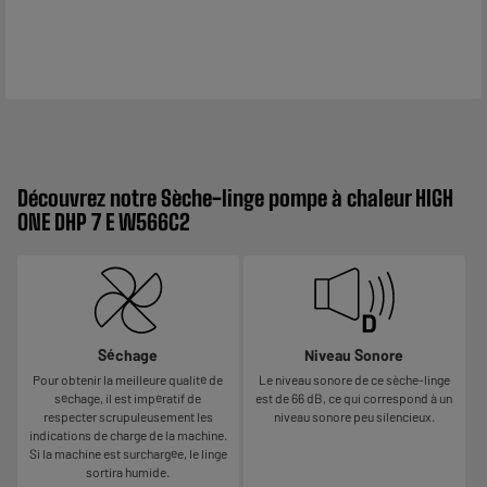
Découvrez notre Sèche-linge pompe à chaleur HIGH
ONE DHP 7 E W566C2
Séchage
Niveau Sonore
Pour obtenir la meilleure qualité de
Le niveau sonore de ce sèche-linge
séchage, il est impératif de
est de 66 dB, ce qui correspond à un
respecter scrupuleusement les
niveau sonore peu silencieux.
indications de charge de la machine.
Si la machine est surchargée, le linge
sortira humide.