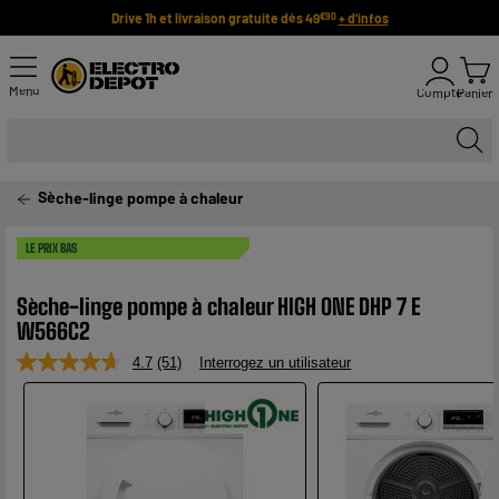
Drive 1h et livraison gratuite dès 49
+ d'infos
€90
Menu
Compte
Panier
Sèche-linge pompe à chaleur
LE PRIX BAS
Sèche-linge pompe à chaleur HIGH ONE DHP 7 E
W566C2
4.7
(51)
Interrogez un utilisateur
Lire
51
avis.
Lien
sur
la
même
page.