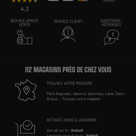
★★★★★
★★★★★
4,3
SERVICE APRÈS-
QUESTIONS /
SERVICE CLIENT
VENTE
RÉPONSES
112 MAGASINS PRÈS DE CHEZ VOUS
TROUVEZ VOTRE MAGASIN
Paris Bagnolet,
Valence,
Varennes,
Laval,
Saint-
Brieuc
...
Trouvez votre magasin
RETRAIT, DRIVE & LIVRAISON
Retrait en 1h :
Gratuit
Livraison sous 4 jours :
Gratuit