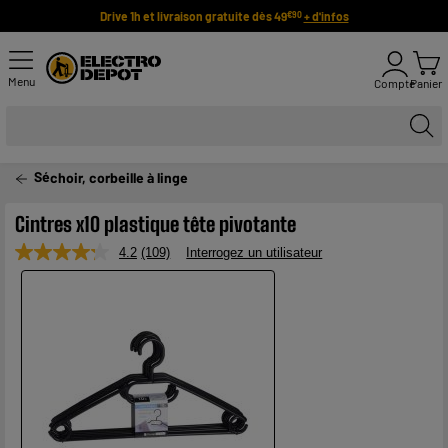
Drive 1h et livraison gratuite dès 49
+ d'infos
€90
Menu
Compte
Panier
Séchoir, corbeille à linge
Cintres x10 plastique tête pivotante
4.2
(109)
Interrogez un utilisateur
Lire
109
avis.
Lien
sur
la
même
page.