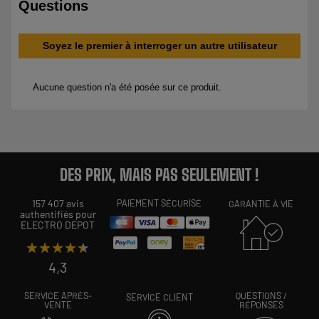
DES PRIX, MAIS PAS SEULEMENT !
157 407 avis
PAIEMENT SÉCURISÉ
GARANTIE À VIE
authentifiés pour
ELECTRO DEPOT
★★★★★
★★★★★
4,3
SERVICE APRÈS-
QUESTIONS /
SERVICE CLIENT
VENTE
RÉPONSES