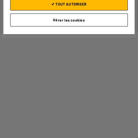
Adresse postale
DISTELWEG 88 1031 HH
✔ TOUT AUTORISER
AMSTERDAM
Adresse électronique
INFO@KOOPMANINT.COM
Gérer les cookies
Code article
946043