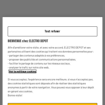
Caractéristiques
Tout refuser
Marque
.
BIENVENUE chez ELECTRO DEPOT
Type de produit
Cintres
Afin d'améliorer votre visite, et avec votre accord, ELECTRO DEPOT et ses
Matière principale
Plastique
partenaires utilisent des cookies qui traitent vos données personnelles pour :
- partager des contenus adaptés à vos préférences,
Dimensions produit
H 15 cm x L 12 cm x P 46 cm
- proposer des publicités et communications personnalisées,
- faciliter le partage de contenu sur les réseaux sociaux,
Dimensions colis
H 15 cm x L 12 cm x P 46 cm
- analyser le trafic sur notre site web.
Voir la politique cookies
.
Coloris
Noir
Si vous acceptez, l'expérience sera encore meilleure, si vous n'acceptez pas,
des cookies statistiques sont déposés afin de réaliser des statistiques
Poids brut
0,506kg
anonymes à partir de votre navigation. Vous pouvez vous opposer à leur dépôt
en gérant vos cookies.
Nom du fabricant, raison
KOOPMAN INTERNATIONAL
Bonne visite!
sociale ou marque déposée