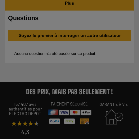
DES PRIX, MAIS PAS SEULEMENT !
157 407 avis
PAIEMENT SÉCURISÉ
GARANTIE À VIE
authentifiés pour
ELECTRO DEPOT
★★★★★
★★★★★
4,3