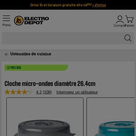
Drive 1h et livraison gratuite dès 49
+ d'infos
€90
Menu
Compte
Panier
Ustensiles de cuisine
LE PRIX BAS
Cloche micro-ondes diamètre 26.4cm
4.2
(108)
Interrogez un utilisateur
Lire
108
avis.
Lien
sur
la
même
page.