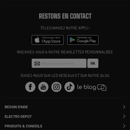
RESTONS EN CONTACT
TÉLÉCHARGEZ NOTRE APPLI !
INSCRIVEZ-VOUS À NOTRE NEWSLETTER PERSONNALISÉE
OK
SUIVEZ-NOUS SUR LES RÉSEAUX ET SUR NOTRE BLOG
BESOIN D'AIDE
Contactez-nous
ELECTRO DEPOT
Suivre ma commande
Modifier ou annuler ma commande
PRODUITS & CONSEILS
SAV