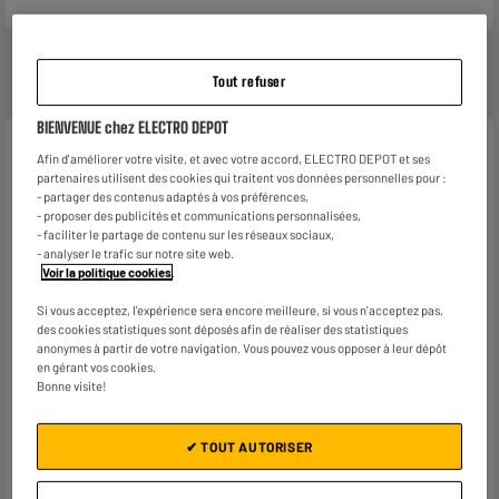
Tout refuser
BIENVENUE chez ELECTRO DEPOT
Caractéristiques
Afin d'améliorer votre visite, et avec votre accord, ELECTRO DEPOT et ses
partenaires utilisent des cookies qui traitent vos données personnelles pour :
Marque
.
- partager des contenus adaptés à vos préférences,
- proposer des publicités et communications personnalisées,
Type de produit
Cloche micro ondes
- faciliter le partage de contenu sur les réseaux sociaux,
- analyser le trafic sur notre site web.
Voir la politique cookies
.
Matière principale
Plastique
Si vous acceptez, l'expérience sera encore meilleure, si vous n'acceptez pas,
Coloris
Plusieurs coloris
des cookies statistiques sont déposés afin de réaliser des statistiques
anonymes à partir de votre navigation. Vous pouvez vous opposer à leur dépôt
Caractéristiques
Ne pas utiliser la cloche avec
en gérant vos cookies.
complémentaires
le mode grill de votre micro
Bonne visite!
ondes
Si commande en ligne ou
✔ TOUT AUTORISER
réservation avec retrait
magasin, le coloris sera