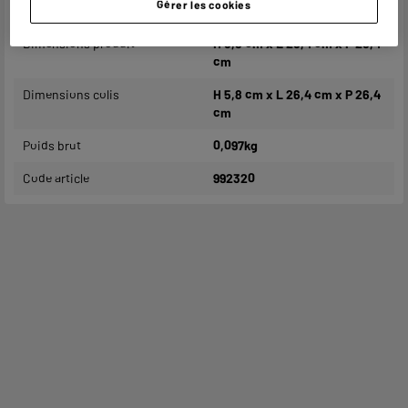
Gérer les cookies
aléatoire.
Dimensions produit
H 5,8 cm x L 26,4 cm x P 26,4
cm
Dimensions colis
H 5,8 cm x L 26,4 cm x P 26,4
cm
Poids brut
0,097kg
Code article
992320