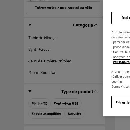
Entrez votre code postal ou ville
Tout 
Catégorie
Afin d'amélio
données pers
Table de Mixage
- partager de
- proposer d
Synthétiseur
- faciliter l
- analyser le 
Jeux de lumière, trépied
Voir la poli
Si vous accep
Micro, Karaoké
réaliser des 
cookies.
Bonne visite!
Type de produit
Gérer l
Platine TD
Contrôleur USB
Enceinte amplifiée
Sacoche