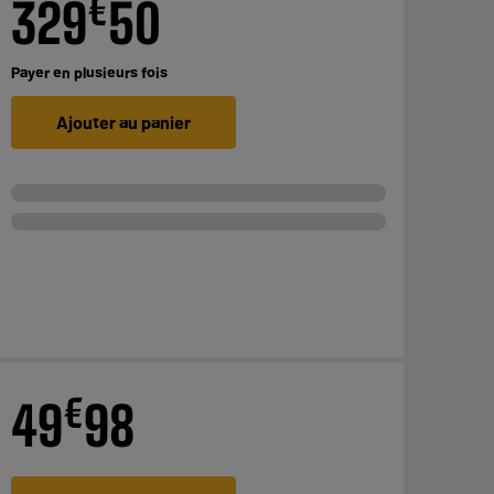
€
329
50
Payer en
plusieurs fois
Ajouter au panier
€
49
98