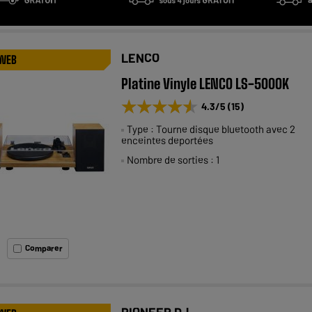
LENCO
 WEB
Platine Vinyle LENCO LS-500OK
★★★★★
★★★★★
4.3
/5
(
15
)
Type : Tourne disque bluetooth avec 2
enceintes deportées
Nombre de sorties : 1
Comparer
PIONEER DJ