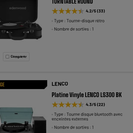
TURNTABLE ROUND
★★★★★
★★★★★
4.2
/5
(
33
)
Type : Tourne-disque rétro
Nombre de sorties : 1
Comparer
LENCO
AGE
Platine Vinyle LENCO LS300 BK
★★★★★
★★★★★
4.3
/5
(
22
)
Type : Tourne disque bluetooth avec
enceintes externes
Nombre de sorties : 1