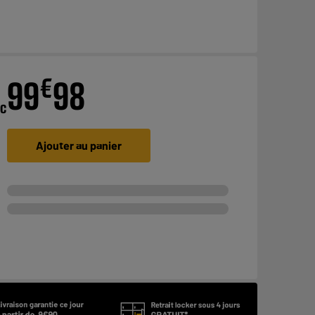
€
99
98
ec
Ajouter au panier