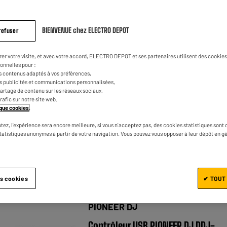
BIENVENUE chez ELECTRO DEPOT
refuser
PIONEER DJ
rer votre visite, et avec votre accord, ELECTRO DEPOT et ses partenaires utilisent des cookies 
Contrôleur USB PIONEER DJ DDJ FLX
onnelles pour :
s contenus adaptés à vos préférences,
★★★★★
★★★★★
4.7
/5
(
54
)
es publicités et communications personnalisées,
e partage de contenu sur les réseaux sociaux,
Type : Contrôleur DJ USB
trafic sur notre site web.
tique cookies
.
Nombre de sorties : 5
tez, l'expérience sera encore meilleure, si vous n'acceptez pas, des cookies statistiques sont 
statistiques anonymes à partir de votre navigation. Vous pouvez vous opposer à leur dépôt en g
Comparer
es cookies
✔ TOUT
PIONEER DJ
Contrôleur USB PIONEER DJ DDJ-