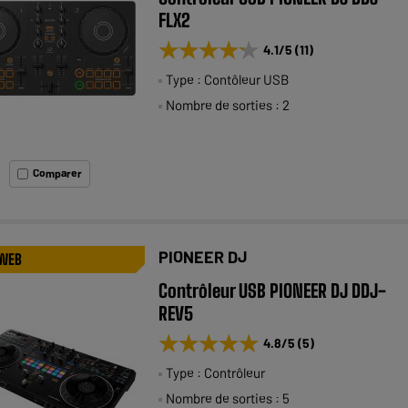
FLX2
★★★★★
★★★★★
4.1
/5
(
11
)
Type : Contôleur USB
Nombre de sorties : 2
Comparer
PIONEER DJ
 WEB
Contrôleur USB PIONEER DJ DDJ-
REV5
★★★★★
★★★★★
4.8
/5
(
5
)
Type : Contrôleur
Nombre de sorties : 5