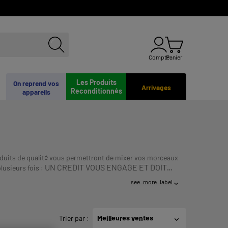
Compte
Panier
Les Produits
On reprend vos
Arrivages
Reconditionnés
appareils
roduits de qualité vous permettront de mixer vos morceaux
UN CREDIT VOUS ENGAGE ET DOIT
lusieurs fois :
see_more_label
Trier par
:
Meilleures ventes