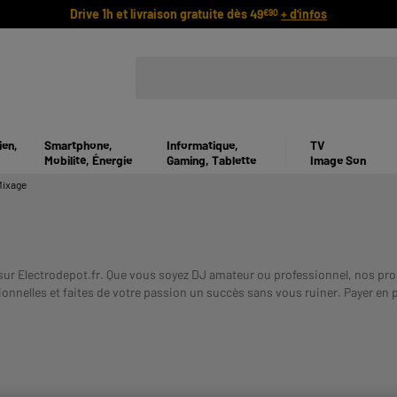
Drive 1h et livraison gratuite dès 49
+ d'infos
€90
ien,
Smartphone,
Informatique,
TV
Mobilité, Énergie
Gaming, Tablette
Image Son
Mixage
 sur Electrodepot.fr. Que vous soyez DJ amateur ou professionnel, nos p
tionnelles et faites de votre passion un succès sans vous ruiner.
Payer en p
E REMBOURSEMENT AVANT DE VOUS ENGAGER.