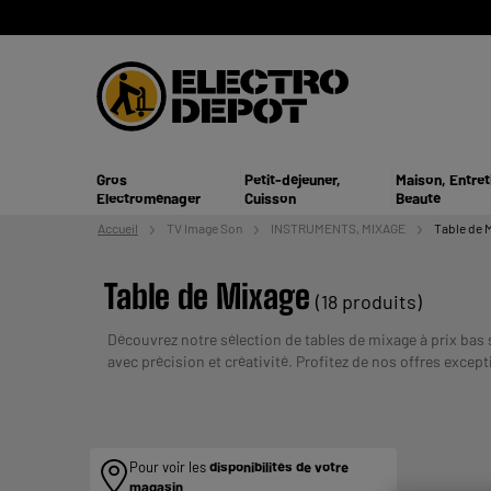
Gros
Petit-déjeuner,
Maison, Entret
Electroménager
Cuisson
Beauté
Accueil
TV
Image Son
INSTRUMENTS, MIXAGE
Table de 
Table de Mixage
(18 produits)
Découvrez notre sélection de tables de mixage à prix bas
avec précision et créativité. Profitez de nos offres excep
ETRE REMBOURSE. VERIFIEZ VOS CAPACITES D
Pour voir les
disponibilités de votre
magasin