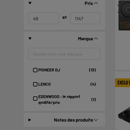
Prix
et
Marque
PIONEER DJ
(13)
EXCLU
LENCO
(4)
EDENWOOD : le rapport
(1)
qualité/prix
Notes des produits