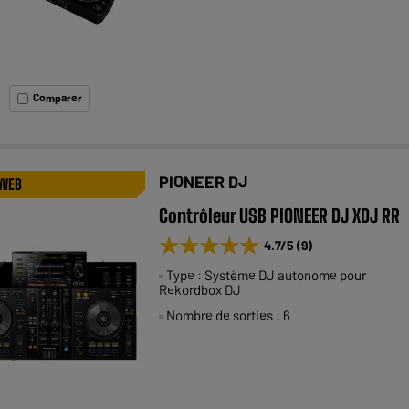
Comparer
PIONEER DJ
 WEB
Contrôleur USB PIONEER DJ XDJ RR
★★★★★
★★★★★
4.7
/5
(
9
)
Type : Système DJ autonome pour
Rekordbox DJ
Nombre de sorties : 6