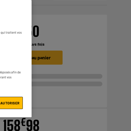
€
317
50
qui traitent vos
4
Payer en
plusieurs fois
Ajouter au panier
déposés afin de
érant vos
 AUTORISER
€
158
98