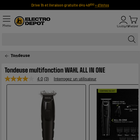
Drive 1h et livraison gratuite dès 49
+ d'infos
€90
Menu
Compte
Panier
Tondeuse
Tondeuse multifonction WAHL ALL IN ONE
4.0
(3)
Interrogez un utilisateur
Lire
3
avis.
Lien
sur
la
même
page.