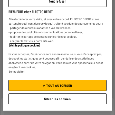
Tout refuser
Fonctionne sur batterie.
2 EN 1 ! La tondeuse barbe et
cheveux est votre alliée pour toutes
BIENVENUE chez ELECTRO DEPOT
vos envies.
Afin d'améliorer votre visite, et avec votre accord, ELECTRO DEPOT et ses
partenaires utilisent des cookies qui traitent vos données personnelles pour :
- partager des contenus adaptés à vos préférences,
- proposer des publicités et communications personnalisées,
- faciliter le partage de contenu sur les réseaux sociaux,
Garantie :
2 ans
- analyser le trafic sur notre site web.
Voir la politique cookies
.
Jusqu'en
août 2028
Si vous acceptez, l'expérience sera encore meilleure, si vous n'acceptez pas,
Reprise de votre ancien appareil
des cookies statistiques sont déposés afin de réaliser des statistiques
C'est
gratuit !
En savoir +
anonymes à partir de votre navigation. Vous pouvez vous opposer à leur dépôt
en gérant vos cookies.
Bonne visite!
ELECTROSÛR
Une assurance à vie à partir de
6€/mois
pour couvrir les
appareils de votre foyer achetés chez nous ou ailleurs.
✔ TOUT AUTORISER
En savoir +
Gérer les cookies
Caractéristiques