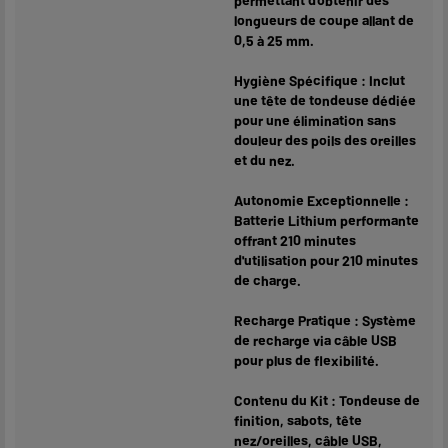
permettant d'obtenir des
longueurs de coupe allant de
0,5 à 25 mm.
Hygiène Spécifique : Inclut
une tête de tondeuse dédiée
pour une élimination sans
douleur des poils des oreilles
et du nez.
Autonomie Exceptionnelle :
Batterie Lithium performante
offrant 210 minutes
d'utilisation pour 210 minutes
de charge.
Recharge Pratique : Système
de recharge via câble USB
pour plus de flexibilité.
Contenu du Kit : Tondeuse de
finition, sabots, tête
nez/oreilles, câble USB,