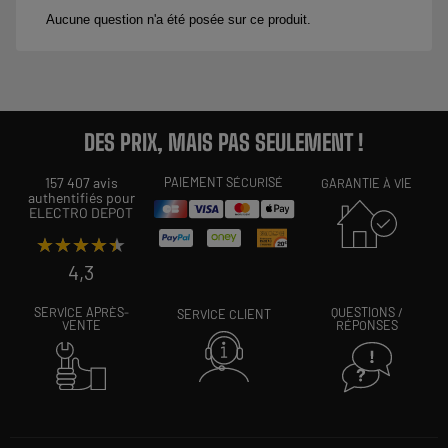
DES PRIX, MAIS PAS SEULEMENT !
157 407 avis
PAIEMENT SÉCURISÉ
GARANTIE À VIE
authentifiés pour
ELECTRO DEPOT
★★★★★
★★★★★
4,3
SERVICE APRÈS-
QUESTIONS /
SERVICE CLIENT
VENTE
RÉPONSES