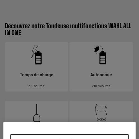
Découvrez notre Tondeuse multifonctions WAHL ALL
IN ONE
Temps de charge
Autonomie
3,5 heures
210 minutes
Alimentation
Usage