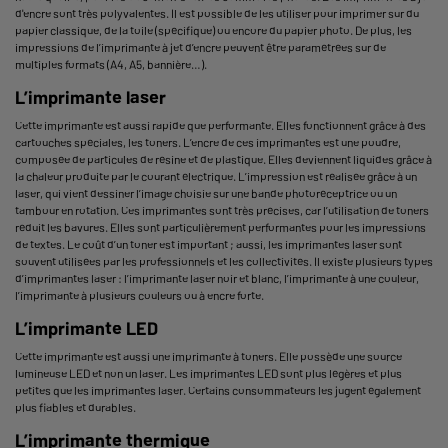
d'encre sont très polyvalentes. Il est possible de les utiliser pour imprimer sur du
papier classique, de la toile (spécifique) ou encore du papier photo. De plus, les
impressions de l’imprimante à jet d’encre peuvent être paramétrées sur de
multiples formats (A4, A5, bannière…).
L’imprimante laser
Cette imprimante est aussi rapide que performante. Elles fonctionnent grâce à des
cartouches spéciales, les toners. L’encre de ces imprimantes est une poudre,
composée de particules de résine et de plastique. Elles deviennent liquides grâce à
la chaleur produite par le courant électrique. L’impression est réalisée grâce à un
laser, qui vient dessiner l’image choisie sur une bande photoréceptrice ou un
tambour en rotation. Ces imprimantes sont très précises, car l’utilisation de toners
réduit les bavures. Elles sont particulièrement performantes pour les impressions
de textes. Le coût d’un toner est important ; aussi, les imprimantes laser sont
souvent utilisées par les professionnels et les collectivités. Il existe plusieurs types
d’imprimantes laser : l’imprimante laser noir et blanc, l’imprimante à une couleur,
l’imprimante à plusieurs couleurs ou à encre forte.
L’imprimante LED
Cette imprimante est aussi une imprimante à toners. Elle possède une source
lumineuse LED et non un laser. Les imprimantes LED sont plus légères et plus
petites que les imprimantes laser. Certains consommateurs les jugent également
plus fiables et durables.
L’imprimante thermique