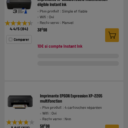
éligible Instant Ink
Plus produit : Simple et fiable
Wifi : Oui
★★★★★
★★★★★
Recto verso : Manuel
4.4
/5
(
84
)
€
38
98
Comparer
10€ si compte Instant Ink
Imprimante EPSON Expression XP-2205
multifonction
Plus produit : 4 cartouches séparées
Wifi : Oui
Recto verso : Non
★★★★★
★★★★★
€
58
98
3.9
/5
(
611
)