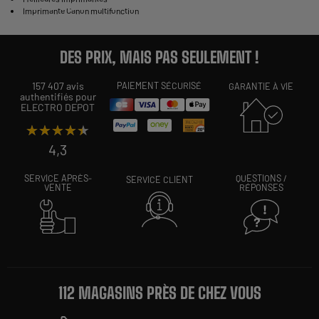
Imprimante Canon multifonction
DES PRIX, MAIS PAS SEULEMENT !
157 407 avis
PAIEMENT SÉCURISÉ
GARANTIE À VIE
authentifiés pour
ELECTRO DEPOT
★★★★★
★★★★★
4,3
SERVICE APRÈS-
QUESTIONS /
SERVICE CLIENT
VENTE
RÉPONSES
112 MAGASINS PRÈS DE CHEZ VOUS