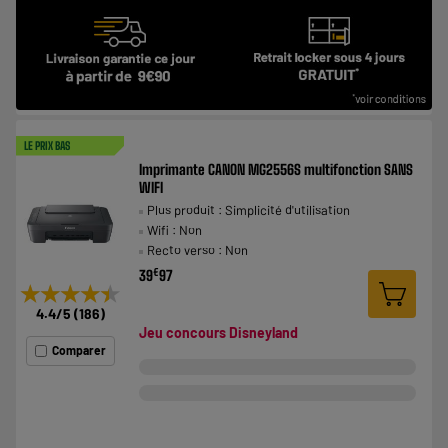
LE PRIX BAS
Imprimante CANON MG2556S multifonction SANS
WIFI
Plus produit : Simplicité d'utilisation
Wifi : Non
Recto verso : Non
€
39
97
★★★★★
★★★★★
4.4
/5
(
186
)
Jeu concours Disneyland
Comparer