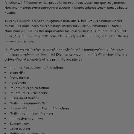
fonction wifi ? Découvrez nos produits bureautiques toutes marques et gammes.
Nos imprimantes avec réservoirs et appareils à cartouche ou toners sont de haute
qualité.
Tous nos appareils neufs sont garantis deux ans. N’hésitez pas à contacter nos
conseillers pour obtenir des renseignements sur votre futur matériel de bureau.
Nous vous proposons des imprimantes laser en couleur, des imprimantes noir et
blanc, des
imprimantes jet d'encre
et tous les types d’appareils, en fonction de nos
nouveaux arrivages.
Rendez-nous visite régulièrement pour acheter votre imprimante ou votre encre
pour imprimante au meilleur prix ! Découvrez nos comparatifs d’imprimantes, nos
guides d’achat complets et nos produits pas chers :
imprimantes couleur multifonctions
;
encre HP
;
Grand format
Jet d'encre
Imprimantes grand format
Imprimantes et scanners
Laser ou jet d’encre
Meilleure imprimante Wifi
Comparatif imprimantes multifonctions
Meilleures imprimantes laser
Impression en couleur
Scanner laser
Laser couleur
Meilleures imprimantes