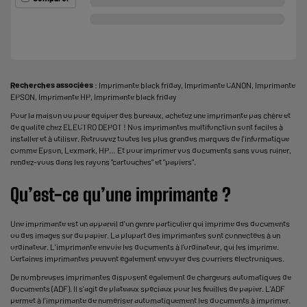
Recherches associées
:
Imprimante black friday
,
Imprimante CANON
,
Imprimante
EPSON
,
Imprimante HP
,
Imprimante black friday
Pour la maison ou pour équiper des bureaux, achetez une imprimante pas chère et
de qualité chez ELECTRO DEPOT ! Nos imprimantes multifonction sont faciles à
installer et à utiliser. Retrouvez toutes les plus grandes marques de l'informatique
comme Epson, Lexmark, HP… Et pour imprimer vos documents sans vous ruiner,
rendez-vous dans les rayons "
cartouches
" et "papiers".
Qu’est-ce qu’une imprimante ?
Une imprimante est un appareil d'un genre particulier qui imprime des documents
ou des images sur du papier. La plupart des imprimantes sont connectées à un
ordinateur. L'imprimante envoie les documents à l'ordinateur, qui les imprime.
Certaines imprimantes peuvent également envoyer des courriers électroniques.
De nombreuses imprimantes disposent également de chargeurs automatiques de
documents (ADF). Il s'agit de plateaux spéciaux pour les feuilles de papier. L'ADF
permet à l'imprimante de numériser automatiquement les documents à imprimer.