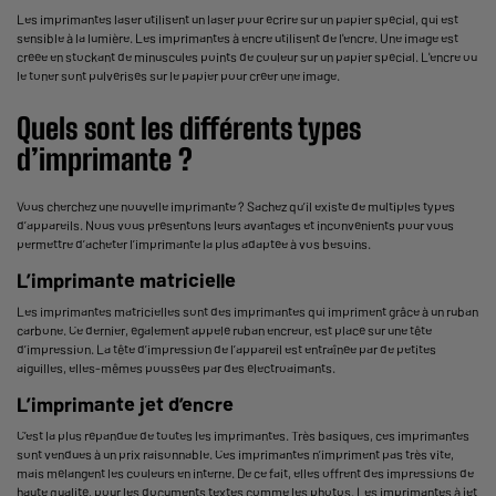
Les imprimantes laser utilisent un laser pour écrire sur un papier spécial, qui est
sensible à la lumière. Les imprimantes à encre utilisent de l'encre. Une image est
créée en stockant de minuscules points de couleur sur un papier spécial. L'encre ou
le toner sont pulvérisés sur le papier pour créer une image.
Quels sont les différents types
d’imprimante ?
Vous cherchez une nouvelle imprimante ? Sachez qu’il existe de multiples types
d’appareils. Nous vous présentons leurs avantages et inconvénients pour vous
permettre d’acheter l’imprimante la plus adaptée à vos besoins.
L’imprimante matricielle
Les imprimantes matricielles sont des imprimantes qui impriment grâce à un ruban
carbone. Ce dernier, également appelé ruban encreur, est placé sur une tête
d’impression. La tête d’impression de l’appareil est entraînée par de petites
aiguilles, elles-mêmes poussées par des électroaimants.
L’imprimante jet d’encre
C’est la plus répandue de toutes les imprimantes. Très basiques, ces imprimantes
sont vendues à un prix raisonnable. Ces imprimantes n’impriment pas très vite,
mais mélangent les couleurs en interne. De ce fait, elles offrent des impressions de
haute qualité, pour les documents textes comme les photos. Les imprimantes à jet