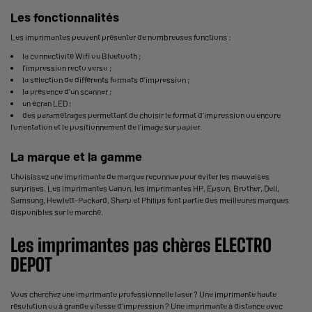
Les fonctionnalités
Les imprimantes peuvent présenter de nombreuses fonctions :
la connectivité Wifi ou Bluetooth ;
l’impression recto verso ;
la sélection de différents formats d’impression ;
la présence d’un scanner ;
un écran LED ;
des paramétrages permettant de choisir le format d’impression ou encore
l’orientation et le positionnement de l’image sur papier.
La marque et la gamme
Choisissez une imprimante de marque reconnue pour éviter les mauvaises
surprises. Les
imprimantes Canon
, les
imprimantes HP
, Epson, Brother, Dell,
Samsung, Hewlett-Packard, Sharp et Philips font partie des meilleures marques
disponibles sur le marché.
Les imprimantes pas chères ELECTRO
DEPOT
Vous cherchez une imprimante professionnelle laser ? Une imprimante haute
résolution ou à grande vitesse d’impression ? Une imprimante à distance avec