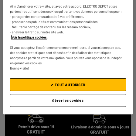
Afin d'améliorer votre visite, et avec votre accord, ELECTRO DEPOT et ses
partenaires utilisent des cookies qui traitent vos données personnelles pour :
- partager des contenus adaptés à vos préférences,
- proposer des publicités et communications personnalisées,
- faciliter le partage de contenu sur les réseaux sociaux,
Imprimante EPSON EcoTank ET-2871 multifonction
- analyser le trafic sur notre site web.
à réservoir
Voir la politique cookies
.
Plus produit : Impression économique
Wifi : Oui
Si vous acceptez, l'expérience sera encore meilleure, si vous n'acceptez pas,
★★★★★
★★★★★
des cookies statistiques sont déposés afin de réaliser des statistiques
Recto verso : Manuel
anonymes à partir de votre navigation. Vous pouvez vous opposer à leur dépôt
4.6
/5
(
104
)
€
178
98
en gérant vos cookies.
Payer en
plusieurs fois
Bonne visite!
Comparer
✔ TOUT AUTORISER
Gérer les cookies