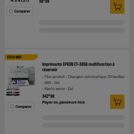
4.1
/5
(
37
)
€
88
98
Comparer
EXCLU WEB
Imprimante EPSON ET-3956 multifonction à
réservoir
Plus produit : Chargeur automatique 30 feuilles
Wifi : Oui
Recto verso : Oui
€
342
98
Payer en
plusieurs fois
Comparer