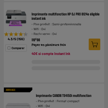
Imprimante multifonction HP OJ PRO 8124e éligible
instant ink
Plus produit : Semi-professionnelle
Wifi : Oui
★★★★★
★★★★★
Recto verso : Oui
4.3
/5
(
156
)
€
119
98
Payer en
plusieurs fois
Comparer
40€ si compte Instant Ink
ARRIVAGE
Imprimante CANON TS4150i multifonction
Plus produit : Format compact
Wifi : Oui