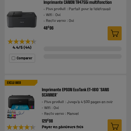
Imprimante CANON TR4755i multifonction
Plus produit : Parfait pour le télétravail
Wifi : Oui
Recto verso : Oui
€
48
96
★★★★★
★★★★★
4.4
/5
(
44
)
Comparer
EXCLU WEB
Imprimante EPSON EcoTank ET-1810 *SANS
SCANNER*
Plus produit : Jusqu'à 4 500 pages en noir
Wifi : Oui
Recto verso : Manuel
€
129
98
★★★★★
★★★★★
Payer en
plusieurs fois