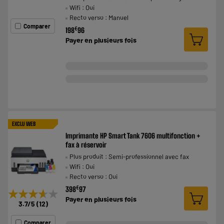
Wifi : Oui
Recto verso : Manuel
Comparer
€
198
96
Payer en
plusieurs fois
EXCLU WEB
Imprimante HP Smart Tank 7606 multifonction +
fax à réservoir
Plus produit : Semi-professionnel avec fax
Wifi : Oui
Recto verso : Oui
€
398
97
★★★★★
★★★★★
Payer en
plusieurs fois
3.7
/5
(
12
)
Comparer