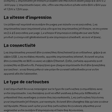
compte). L’imprimante jet d’encre possède une résolution allant jusqu’à 9 .600 x 2
.400 ppp. L’imprimante laser, elle, offre une résolution située entre 600 x 600 ppp
et 1 200 x 1 200 ppp.
La vitesse d’impression
Ce critère est exprimé en nombre de pages par minute ou en secondes. Les
imprimantes laser impriment plus vite que les imprimantes jet d’encre, en moyenne
en 2,4 à 5 secondes par page. La vitesse d’impression indiquée sur une fiche
produit correspond généralement à une impression standard, en noir et blanc.
La connectivité
Les imprimantes peuvent être connectées directement à un ordinateur, grâce à un
câble USB. Les modèles récents, appelés imprimantes internet, doivent en plus
être connectés en Wifi ou avec un câble Ethernet. Enfin, certains appareils sont
connectés en Bluetooth. Pensez bien que chaque imprimante doit être branchées
sur secteur : vous devez prévoir une prise de courant individuelle pour votre
appareil afin de l’alimenter.
Le type de cartouches
il est important de vous renseigner sur le
type de cartouches
compatibles avec
votre imprimante. Ces dernières sont en effet vendues à des prix différents et
présentent des avantages comme des inconvénients. Les cartouches tricolores
pour imprimante jet d’encre, par exemple, doivent être changées dès qu’une couleur
est épuisée. Mieux vaut opter pour des cartouches de couleurs séparées pour
augmenter votre nombre d’impressions et faire des économies.