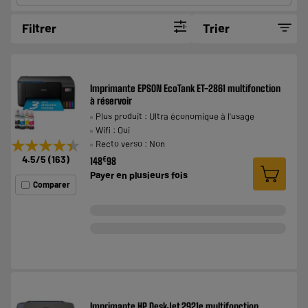
Filtrer
Trier
Imprimante EPSON EcoTank ET-2861 multifonction
à réservoir
Plus produit : Ultra économique à l'usage
Wifi : Oui
★★★★★
★★★★★
Recto verso : Non
4.5
/5
(
163
)
€
148
98
Payer en
plusieurs fois
Comparer
Imprimante HP DeskJet 2921e multifonction