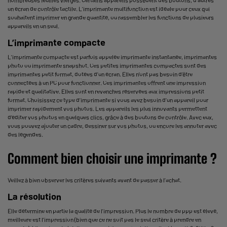
un écran de contrôle tactile. L’imprimante multifonction est idéale pour ceux qui
souhaitent imprimer en grande quantité, ou rassembler les fonctions de plusieurs
appareils en un seul.
L’imprimante compacte
L’imprimante compacte est parfois appelée imprimante instantanée,
imprimantes
photo
ou imprimante snapshot. Ces petites imprimantes compactes sont des
imprimantes petit format, dotées d’un écran. Elles n’ont pas besoin d’être
connectées à un PC pour fonctionner. Ces imprimantes offrent une impression
rapide et qualitative. Elles sont en revanches réservées aux impressions petit
format. Choisissez ce type d’imprimante si vous avez besoin d’un appareil pour
imprimer rapidement vos photos. Les appareils les plus innovants permettent
d’éditer vos photos en quelques clics, grâce à des boutons de contrôle. Avec eux,
vous pouvez ajouter un cadre, dessiner sur vos photos, ou encore les annoter avec
des légendes.
Comment bien choisir une imprimante ?
Veillez à bien observer les critères suivants avant de passer à l’achat.
La résolution
Elle détermine en partie la qualité de l’impression. Plus le nombre de ppp est élevé,
meilleure est l’impression (bien que ce ne soit pas le seul critère à prendre en