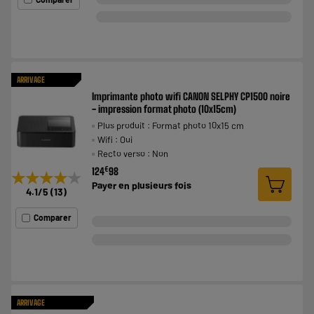
ARRIVAGE
Imprimante photo wifi CANON SELPHY CP1500 noire
- impression format photo (10x15cm)
Plus produit : Format photo 10x15 cm
Wifi : Oui
Recto verso : Non
€
124
98
★★★★★
★★★★★
Payer en
plusieurs fois
4.1
/5
(
13
)
Comparer
ARRIVAGE