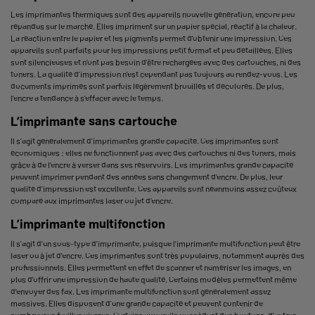
Les imprimantes thermiques sont des appareils nouvelle génération, encore peu
répandus sur le marché. Elles impriment sur un papier spécial, réactif à la chaleur.
La réaction entre le papier et les pigments permet d’obtenir une impression. Ces
appareils sont parfaits pour les impressions petit format et peu détaillées. Elles
sont silencieuses et n’ont pas besoin d’être rechargées avec des cartouches, ni des
toners. La qualité d’impression n’est cependant pas toujours au rendez-vous. Les
documents imprimés sont parfois légèrement brouillés et décolorés. De plus,
l’encre a tendance à s’effacer avec le temps.
L’imprimante sans cartouche
Il s’agit généralement d’imprimantes grande capacité. Ces imprimantes sont
économiques : elles ne fonctionnent pas avec des cartouches ni des toners, mais
grâce à de l’encre à verser dans ses réservoirs. Les imprimantes grande capacité
peuvent imprimer pendant des années sans changement d’encre. De plus, leur
qualité d’impression est excellente. Ces appareils sont néanmoins assez coûteux
comparé aux imprimantes laser ou jet d’encre.
L’imprimante multifonction
Il s’agit d’un sous-type d’imprimante, puisque l’imprimante multifonction peut être
laser ou à jet d’encre. Ces imprimantes sont très populaires, notamment auprès des
professionnels. Elles permettent en effet de scanner et numériser les images, en
plus d’offrir une impression de haute qualité. Certains modèles permettent même
d’envoyer des fax. Les
imprimante multifonction
sont généralement assez
massives. Elles disposent d’une grande capacité et peuvent contenir de
nombreuses feuilles vierges. Certains appareils possèdent des boutons, d’autres