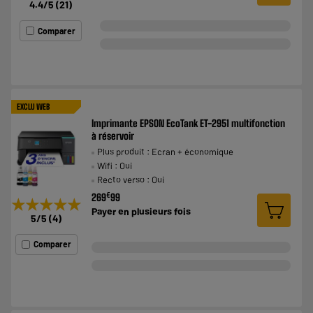
4.4
/5
(
21
)
Comparer
EXCLU WEB
Imprimante EPSON EcoTank ET-2951 multifonction
à réservoir
Plus produit : Ecran + économique
Wifi : Oui
Recto verso : Oui
€
269
99
★★★★★
★★★★★
Payer en
plusieurs fois
5
/5
(
4
)
Comparer