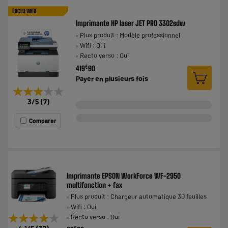
EXCLU WEB
Imprimante HP laser JET PRO 3302sdw
Plus produit : Modèle professionnel
Wifi : Oui
Recto verso : Oui
€
419
90
Payer en
plusieurs fois
★★★★★
★★★★★
3
/5
(
7
)
Comparer
Imprimante EPSON WorkForce WF-2950
multifonction + fax
Plus produit : Chargeur automatique 30 feuilles
Wifi : Oui
★★★★★
★★★★★
Recto verso : Oui