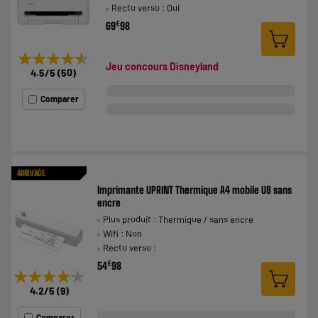
Recto verso : Oui
€
69
98
★★★★★
★★★★★
Jeu concours Disneyland
4.5
/5
(
50
)
Comparer
ARRIVAGE
Imprimante UPRINT Thermique A4 mobile U8 sans
encre
Plus produit : Thermique / sans encre
Wifi : Non
Recto verso :
€
54
98
★★★★★
★★★★★
4.2
/5
(
9
)
Comparer