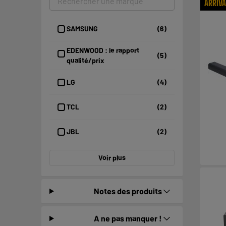
ARRIV
SAMSUNG
(6)
EDENWOOD : le rapport
(5)
qualité/prix
LG
(4)
TCL
(2)
JBL
(2)
Voir plus
Notes des produits
A ne pas manquer !