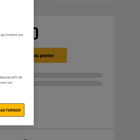
€
58
50
qui traitent vos
Ajouter au panier
déposés afin de
érant vos
 AUTORISER