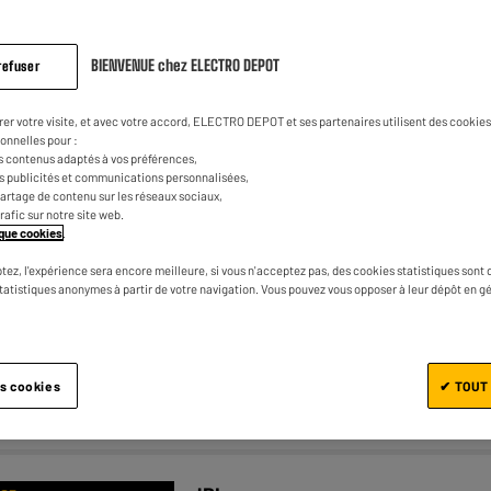
BIENVENUE chez ELECTRO DEPOT
refuser
EDENWOOD : LE RAPPORT
CTRODEPOT
QUALITÉ/PRIX
rer votre visite, et avec votre accord, ELECTRO DEPOT et ses partenaires utilisent des cookies 
onnelles pour :
Barre de son EDENWOOD BDS 22
s contenus adaptés à vos préférences,
es publicités et communications personnalisées,
★★★★★
★★★★★
4.2
/5
(
399
)
e partage de contenu sur les réseaux sociaux,
trafic sur notre site web.
Puissance : 60 W
tique cookies
.
Connectiques : HDMI
tez, l'expérience sera encore meilleure, si vous n'acceptez pas, des cookies statistiques sont 
ARC,USB,Optique,Aux in 3.5mm
statistiques anonymes à partir de votre navigation. Vous pouvez vous opposer à leur dépôt en g
Caisson de basses : caisson de basse
intégré
es cookies
✔ TOUT
Comparer