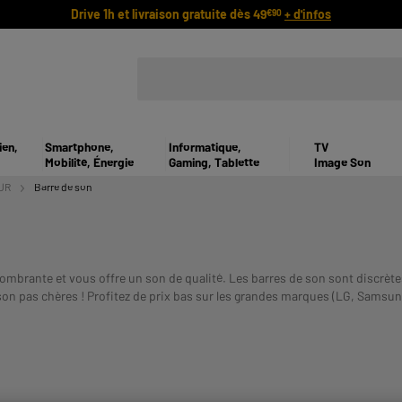
Drive 1h et livraison gratuite dès 49
+ d'infos
€90
ien,
Smartphone,
Informatique,
TV
Mobilité, Énergie
Gaming, Tablette
Image Son
UR
Barre de son
combrante et vous offre un son de qualité. Les barres de son sont discrètes
son pas chères ! Profitez de prix bas sur les grandes marques (LG, Samsu
ETRE REMBOURSE. VERIFIEZ VOS CAPACITES DE REMBOURSEME