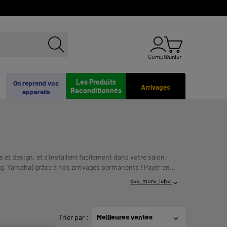
Compte
Panier
Les Produits
On reprend vos
Arrivages
Reconditionnés
appareils
 et design, et s'installent facilement dans votre salon.
ng, Yamaha) grâce à nos arrivages permanents !
Payer en
NT AVANT DE VOUS ENGAGER.
see_more_label
Trier par
:
Meilleures ventes