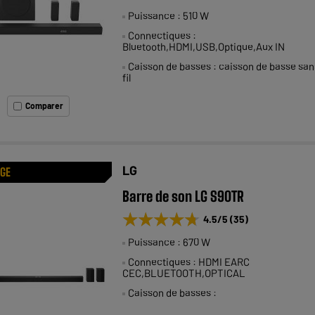
Puissance : 510 W
Connectiques :
Bluetooth,HDMI,USB,Optique,Aux IN
Caisson de basses : caisson de basse san
fil
Comparer
LG
AGE
Barre de son LG S90TR
★★★★★
★★★★★
4.5
/5
(
35
)
Puissance : 670 W
Connectiques : HDMI EARC
CEC,BLUETOOTH,OPTICAL
Caisson de basses :