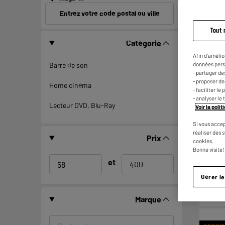
Entrez votre code postal ou ville
Tout 
Catégorie
BY ELE
Afin d'amélio
données pers
Barre de son
- partager de
- proposer d
Home cinéma
- faciliter l
- analyser le 
Lecteur DVD, Blu-Ray
Voir la poli
Si vous accep
réaliser des 
Prix
cookies.
Bonne visite!
et
Gérer l
Marque