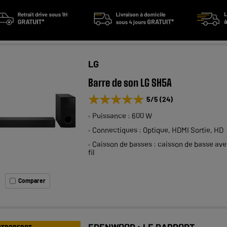
LG
Barre de son LG SH5A
★★★★★
★★★★★
5
/5
(
24
)
Puissance : 600 W
Connectiques : Optique, HDMI Sortie, HD
Caisson de basses : caisson de basse av
fil
Comparer
EDENWOOD : LE RAPPORT