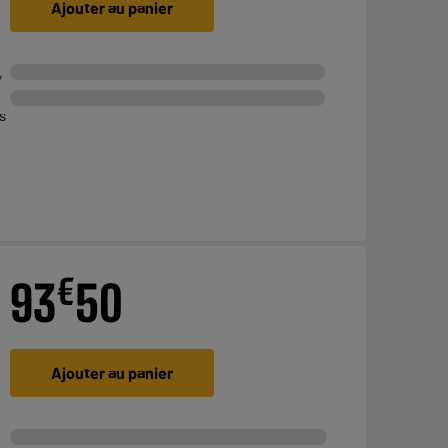
Ajouter au panier
,
s
€
93
50
Ajouter au panier