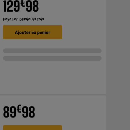
€
129
98
Payer en
plusieurs fois
Ajouter au panier
€
89
98