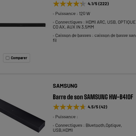
★★★★★
★★★★★
4.1
/5
(
222
)
Puissance : 120 W
Connectiques : HDMI ARC, USB, OPTIQUE
CO AX, AUX IN 3,5MM
Caisson de basses : caisson de basse san
fil
Comparer
SAMSUNG
Barre de son SAMSUNG HW-B410F
★★★★★
★★★★★
4.5
/5
(
42
)
Puissance :
Connectiques : Bluetooth,Optique,
USB,HDMI