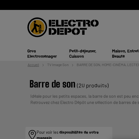
Gros
Petit-déjeuner,
Maison, Entret
Electroménager
Cuisson
Beauté
Accueil
TV
Image Son
BARRE DE SON, HOME-CINÉMA, LECTE
Barre de son
(20 produits)
Idéale pour les petits espaces, la barre de son est peu en
Retrouvez chez Electro Dépôt une sélection de barres de 
UN CREDIT VOUS ENGAGE ET DOIT 
plusieurs fois :
Pour voir les
disponibilités de votre
magasin