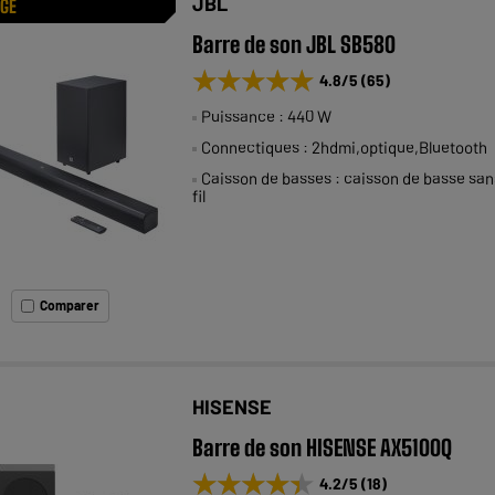
JBL
AGE
Barre de son JBL SB580
★★★★★
★★★★★
4.8
/5
(
65
)
Puissance : 440 W
Connectiques : 2hdmi,optique,Bluetooth
Caisson de basses : caisson de basse san
fil
Comparer
HISENSE
Barre de son HISENSE AX5100Q
★★★★★
★★★★★
4.2
/5
(
18
)