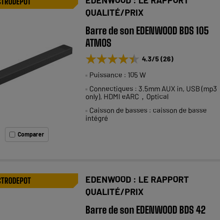
CTRODEPOT
QUALITÉ/PRIX
Barre de son EDENWOOD BDS 105
ATMOS
★★★★★
★★★★★
4.3
/5
(
26
)
Puissance : 105 W
Connectiques : 3.5mm AUX in, USB (mp3
only), HDMI eARC，Optical
Caisson de basses : caisson de basse
intégré
Comparer
EDENWOOD : LE RAPPORT
CTRODEPOT
QUALITÉ/PRIX
Barre de son EDENWOOD BDS 42