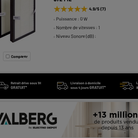
★★★★★
★★★★★
4.9
/5
(
7
)
Puissance : 0 W
Nombre de vitesses : 1
Niveau Sonore (dB) :
Comparer