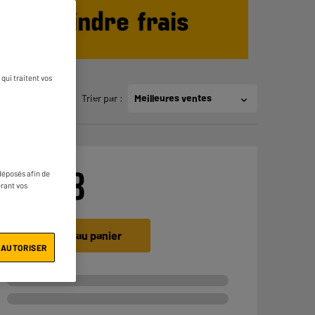
qui traitent vos
Trier par
:
Meilleures ventes
€
99
98
déposés afin de
érant vos
Ajouter au panier
 AUTORISER