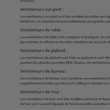
courants :
Ventilateurs sur pied :
Les
ventilateurs sur pied
sont des modèles portables qui repos
directions. Ils conviennent particulièrement aux grandes piè
Ventilateurs de table :
Les ventilateurs de table sont compacts et pratiques. Ils son
plus limitée, ils offrent un flux d'air rafraîchissant à courte 
Ventilateurs de plafond :
Les ventilateurs de plafond sont fixés au plafond et sont id
pendant les chaudes journées d'été. De plus, les ventilateurs
Ventilateurs de bureau :
Les ventilateurs de bureau sont similaires aux ventilateurs 
supplémentaires telles que des ports USB pour charger vos a
Ventilateurs de tour :
Les ventilateurs de tour sont des modèles verticaux et élancé
de tour sont souvent équipés de fonctionnalités avancées t