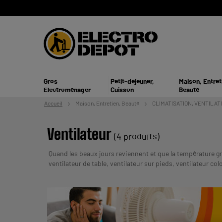
Gros
Petit-déjeuner,
Maison, Entret
Electroménager
Cuisson
Beauté
Accueil
Maison, Entretien,
Beauté
CLIMATISATION, VENTILAT
Ventilateur
(4 produits)
Quand les beaux jours reviennent et que la température g
ventilateur de table, ventilateur sur pieds, ventilateur col
UN CREDIT VOUS ENGAGE ET DOIT ETRE REMBOU