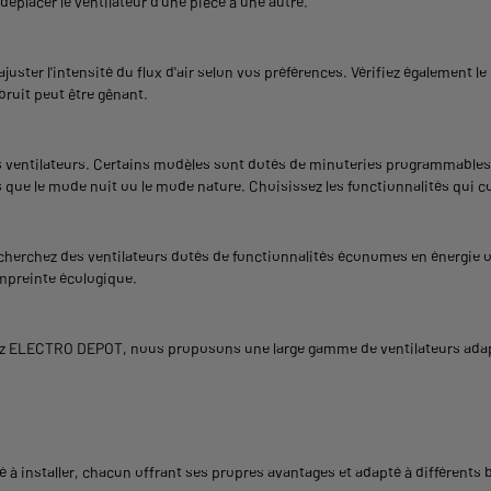
déplacer le ventilateur d'une pièce à une autre.
uster l'intensité du flux d'air selon vos préférences. Vérifiez également le
bruit peut être gênant.
les ventilateurs. Certains modèles sont dotés de minuteries programmables
s que le mode nuit ou le mode nature. Choisissez les fonctionnalités qui 
cherchez des ventilateurs dotés de fonctionnalités économes en énergie o
empreinte écologique.
hez ELECTRO DEPOT, nous proposons une large gamme de ventilateurs adapt
hé à
installer
, chacun offrant ses propres avantages et adapté à différents b