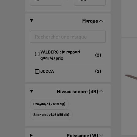
Marque
VALBERG : le rapport
(2)
qualité/prix
JOCCA
(2)
Niveau sonore (dB)
Standard (> a 59 dB)
Silencieux (46 à 59 dB)
Puissance (W)