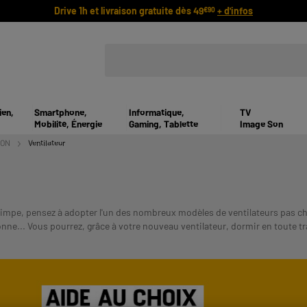
Drive 1h et livraison gratuite dès 49
+ d'infos
€90
ien,
Smartphone,
Informatique,
TV
Mobilité, Énergie
Gaming, Tablette
Image Son
ION
Ventilateur
rimpe, pensez à adopter l'un des nombreux modèles de ventilateurs pas ch
onne... Vous pourrez, grâce à votre nouveau ventilateur, dormir en toute tranq
RSE. VERIFIEZ VOS CAPACITES DE REMBOURSEMENT AVANT DE