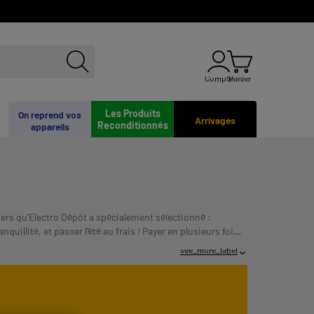
Compte
Panier
Les Produits
On reprend vos
Arrivages
Reconditionnés
appareils
ers qu'Electro Dépôt a spécialement sélectionné :
uillité, et passer l'été au frais !
Payer en plusieurs fois :
 VOUS ENGAGER.
see_more_label