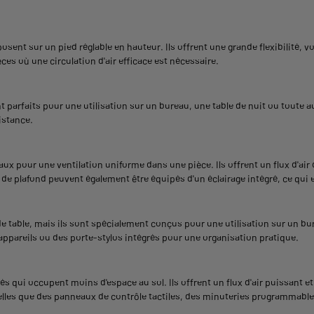
ent sur un pied réglable en hauteur. Ils offrent une grande flexibilité, vo
ces où une circulation d'air efficace est nécessaire.
t parfaits pour une utilisation sur un bureau, une table de nuit ou toute 
distance.
éaux pour une ventilation uniforme dans une pièce. Ils offrent un flux d'a
 de plafond peuvent également être équipés d'un éclairage intégré, ce qui e
de table, mais ils sont spécialement conçus pour une utilisation sur un bu
ppareils ou des porte-stylos intégrés pour une organisation pratique.
s qui occupent moins d'espace au sol. Ils offrent un flux d'air puissant et 
elles que des panneaux de contrôle tactiles, des minuteries programmable