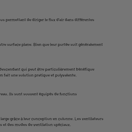
us permettant de diriger le flux d'air dans différentes
autre surface plane. Bien que leur portée soit généralement
ir descendant qui peut être particulièrement bénéfique
n fait une solution pratique et polyvalente.
reau. Ils sont souvent équipés de fonctions
large grâce à leur
conception en colonne
. Les ventilateurs
s et des modes de ventilation spéciaux.