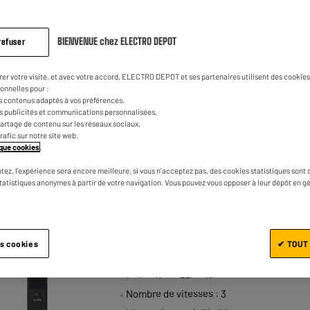
BIENVENUE chez ELECTRO DEPOT
refuser
rer votre visite, et avec votre accord, ELECTRO DEPOT et ses partenaires utilisent des cookies 
onnelles pour :
s contenus adaptés à vos préférences,
es publicités et communications personnalisées,
e partage de contenu sur les réseaux sociaux,
trafic sur notre site web.
tique cookies
.
VALBERG : LE RAPPORT
CTRODEPOT
tez, l'expérience sera encore meilleure, si vous n'acceptez pas, des cookies statistiques sont 
statistiques anonymes à partir de votre navigation. Vous pouvez vous opposer à leur dépôt en g
QUALITÉ/PRIX
Ventilateur + Chauffage VALBERG
2IN1
es cookies
✔ TOUT
★★★★★
★★★★★
4.5
/5
(
118
)
Puissance : 2200 W
Nombre de vitesses : 3