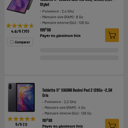
Stylet
Puissance : 2,4 GHz
Mémoire vive (RAM) : 8 Go
Mémoire interne (Go) : 128 Go
★★★★★
★★★★★
€
199
98
4.6
/5
(
70
)
Payer en
plusieurs fois
Comparer
Tablette 11" XIAOMI Redmi Pad 2 128Go -2,5K
Gris
Puissance : 2,2 GHz
Mémoire vive (RAM) : 4 Go
Mémoire interne (Go) : 128 Go
★★★★★
★★★★★
€
191
98
5
/5
(
1
)
Payer en
plusieurs fois