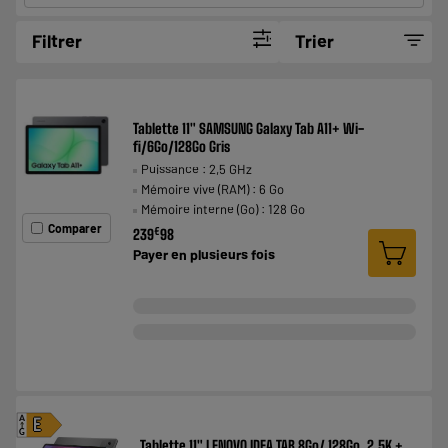
Filtrer
Trier
Tablette 11" SAMSUNG Galaxy Tab A11+ Wi-
fi/6Go/128Go Gris
Puissance : 2,5 GHz
Mémoire vive (RAM) : 6 Go
Mémoire interne (Go) : 128 Go
Comparer
€
239
98
Payer en
plusieurs fois
A
E
G
Tablette 11" LENOVO IDEA TAB 8Go/ 128Go, 2,5K +