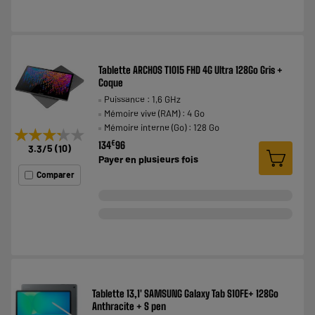
Tablette ARCHOS T1015 FHD 4G Ultra 128Go Gris +
Coque
Puissance : 1,6 GHz
Mémoire vive (RAM) : 4 Go
Mémoire interne (Go) : 128 Go
★★★★★
★★★★★
€
134
96
3.3
/5
(
10
)
Payer en
plusieurs fois
Comparer
Tablette 13,1' SAMSUNG Galaxy Tab S10FE+ 128Go
Anthracite + S pen