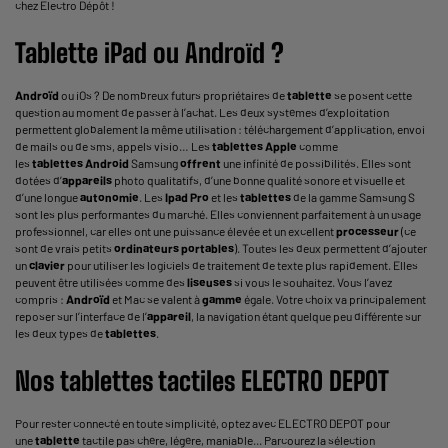
chez Electro Dépôt !
Tablette
iPad
ou
Androïd
?
Androïd
ou iOs ? De nombreux futurs propriétaires de
tablette
se posent cette
question au moment de passer à l’achat. Les deux systèmes d’exploitation
permettent globalement la même utilisation : téléchargement d’application, envoi
de mails ou de sms, appels visio… Les
tablettes
Apple
comme
les
tablettes
Android
Samsung
offrent
une infinité de possibilités. Elles sont
dotées d’
appareils
photo qualitatifs, d’une bonne qualité sonore et visuelle et
d’une longue
autonomie
. Les
Ipad
Pro
et les
tablettes
de la gamme Samsung S
sont les plus performantes du marché. Elles conviennent parfaitement à un usage
professionnel, car elles ont une puissance élevée et un excellent
processeur
(ce
sont de vrais petits
ordinateurs portables
). Toutes les deux permettent d’ajouter
un
clavier
pour utiliser les logiciels de traitement de texte plus rapidement. Elles
peuvent être utilisées comme des
liseuses
si vous le souhaitez. Vous l’avez
compris :
Androïd
et Mac se valent à
gamme
égale. Votre choix va principalement
reposer sur l’interface de l’
appareil
, la navigation étant quelque peu différente sur
les deux types de
tablettes
.
Nos
tablettes
tactiles ELECTRO DEPOT
Pour rester connecté en toute simplicité, optez avec ELECTRO DEPOT pour
une
tablette
tactile pas chère, légère, maniable... Parcourez la sélection