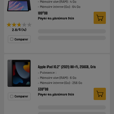
Mémoire vive (RAM) : 4 Go
Mémoire interne (Go) : 64 Go
€
189
98
Payer en
plusieurs fois
★★★★★
★★★★★
2.8
/5
(
4
)
Comparer
Apple iPad 10.2" (2021) Wi-Fi, 256GB, Gris
Puissance :
Mémoire vive (RAM) : 6 Go
Mémoire interne (Go) : 256 Go
€
339
98
Payer en
plusieurs fois
Comparer