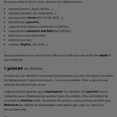
Pour vous aider à choisir, nous classons nos références par :
marque (Lenovo, Apple, Archos...) ;
utilisation (enfant, 4G, multimédia...) ;
résolution de l'
écran
(HD, Full HD, QHD...) ;
taille (de 8 à 13
pouces
) ;
capacité de la mémoire interne (de 4 à 256 Go) ;
capacité de la
mémoire vive
RAM
(de 2 à 16 Go) ;
état (neuf ou reconditionné) ;
extension ou non ;
couleurs (
argent
, noir, bleu...).
Vous pouvez ainsi vous servir de nos filtres pour effectuer une recherche
rapide
et
personnalisée.
8
pouces
ou moins
Compactes, ces tablettes conviennent parfaitement pour des utilisations nomades
(en déplacement, d'une pièce à l'autre...) ou occasionnelles. Elles se glissent par
exemple facilement dans un sac.
Légèrement plus grandes qu'un
smartphone
, les tablettes de 8
pouces
environ
s'adaptent aussi idéalement aux petites mains des enfants. Elles permettent de
visionner du
contenu
vidéo, de prendre des photos ou encore de jouer à des jeux.
Découvrez
les références développées entre autres par Logicom, Xiaomi ou
encore Samsung.