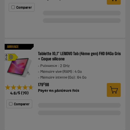
Comparer
ARRIVAGE
Tablette 10,1" LENOVO Tab (4ème gen) FHD 64Go Gris
A
D
+ Coque silicone
G
Puissance : 2 GHz
Mémoire vive (RAM) : 4 Go
Mémoire interne (Go) : 64 Go
€
179
98
★★★★★
★★★★★
Payer en
plusieurs fois
4.6
/5
(
70
)
Comparer