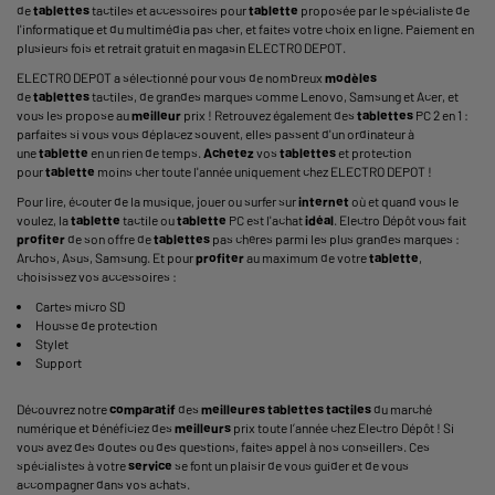
de
tablettes
tactiles et accessoires pour
tablette
proposée par le spécialiste de
l'informatique et du multimédia pas cher, et faites votre choix en ligne. Paiement en
plusieurs fois et retrait gratuit en magasin ELECTRO DEPOT.
ELECTRO DEPOT a sélectionné pour vous de nombreux
modèles
de
tablettes
tactiles, de grandes marques comme Lenovo, Samsung et Acer, et
vous les propose au
meilleur
prix ! Retrouvez également des
tablettes
PC 2 en 1
:
parfaites si vous vous déplacez souvent, elles passent d'un ordinateur à
une
tablette
en un rien de temps.
Achetez
vos
tablettes
et protection
pour
tablette
moins cher toute l'année uniquement chez ELECTRO DEPOT !
Pour lire, écouter de la musique, jouer ou surfer sur
internet
où et quand vous le
voulez, la
tablette
tactile ou
tablette
PC est l'achat
idéal
. Electro Dépôt vous fait
profiter
de son offre de
tablettes
pas chères parmi les plus grandes marques :
Archos,
Asus
, Samsung. Et pour
profiter
au maximum de votre
tablette
,
choisissez vos accessoires :
Cartes micro SD
Housse de protection
Stylet
Support
Découvrez notre
comparatif
des
meilleures tablettes tactiles
du marché
numérique et bénéficiez des
meilleurs
prix toute l’année chez Electro Dépôt ! Si
vous avez des doutes ou des questions, faites appel à nos conseillers. Ces
spécialistes à votre
service
se font un plaisir de vous guider et de vous
accompagner dans vos achats.