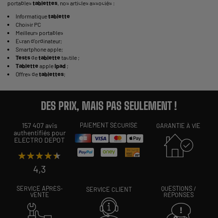
portables
tablettes
, nos articles associés :
Informatique
tablette
Choisir PC
Meilleurs portables
Ecran d’ordinateur
;
Smartphone apple
;
Tests
de
tablette
tactile
;
Tablette
apple
Ipad
;
Offres de
tablettes
;
DES PRIX, MAIS PAS SEULEMENT !
157 407 avis
PAIEMENT SÉCURISÉ
GARANTIE À VIE
authentifiés pour
ELECTRO DEPOT
★★★★★
★★★★★
4,3
SERVICE APRÈS-
QUESTIONS /
SERVICE CLIENT
VENTE
RÉPONSES