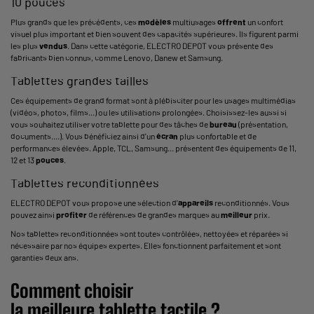
10 pouces
Plus grands que les précédents, ces
modèles
multiusages
offrent
un confort
visuel plus important et bien souvent des capacités supérieures. Ils figurent parmi
les plus
vendus
. Dans cette catégorie, ELECTRO DEPOT vous présente des
fabricants bien connus, comme Lenovo, Danew et Samsung.
Tablettes grandes tailles
Ces équipements de grand format sont à plébisciter pour les usages multimédias
(vidéos, photos, films...) ou les utilisations prolongées. Choisissez-les aussi si
vous souhaitez utiliser votre tablette pour des tâches de
bureau
(présentation,
documents....). Vous bénéficiez ainsi d'un
écran
plus confortable et de
performances élevées. Apple, TCL, Samsung... présentent des équipements de 11,
12 et 13
pouces
.
Tablettes reconditionnées
ELECTRO DEPOT vous propose une sélection d'
appareils
reconditionnés. Vous
pouvez ainsi
profiter
de références de grandes marques au
meilleur
prix.
Nos tablettes reconditionnées sont toutes contrôlées, nettoyées et réparées si
nécessaire par nos équipes expertes. Elles fonctionnent parfaitement et sont
garanties deux ans.
Comment choisir
la
meilleure
tablette
tactile ?