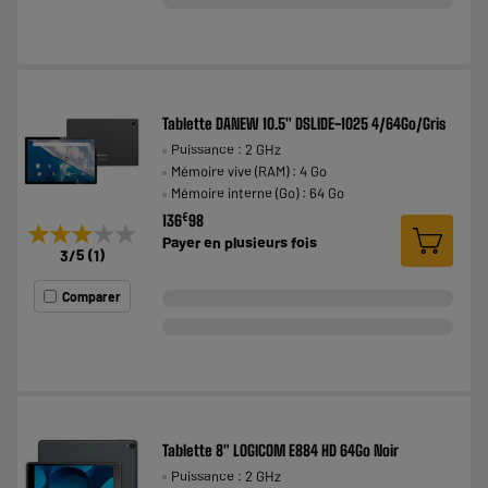
Tablette DANEW 10.5" DSLIDE-1025 4/64Go/Gris
Puissance : 2 GHz
Mémoire vive (RAM) : 4 Go
Mémoire interne (Go) : 64 Go
€
136
98
★★★★★
★★★★★
Payer en
plusieurs fois
3
/5
(
1
)
Comparer
Tablette 8" LOGICOM E884 HD 64Go Noir
Puissance : 2 GHz