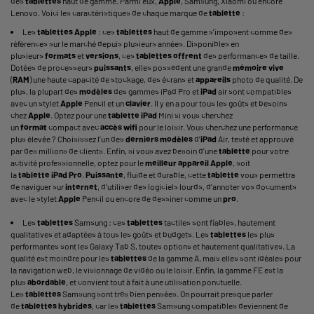
des
tablettes
haut de gamme. Parmi eux,
Apple
, Samsung, Xiaomi ou encore
Lenovo. Voici les caractéristiques de chaque marque de
tablette
:
Les
tablettes
Apple
: ces
tablettes
haut de gamme s’imposent comme des
références sur le marché depuis plusieurs années. Disponibles en
plusieurs
formats
et
versions
, ces
tablettes
offrent
des performances de taille.
Dotées de processeurs
puissants
, elles possèdent une grande
mémoire vive
(
RAM
) une haute capacité de stockage, des écrans et
appareils
photo de qualité. De
plus, la plupart des
modèles
des gammes
iPad Pro
et
iPad
air sont compatibles
avec un stylet
Apple
Pencil et un
clavier
. Il y en a pour tous les goûts et besoins
chez
Apple
. Optez pour une
tablette
iPad
Mini si vous cherchez
un
format
compact avec
accès wifi
pour le loisir. Vous cherchez une performance
plus élevée ? Choisissez l’un des
derniers
modèles
d’
iPad
Air, testé et approuvé
par des millions de clients. Enfin, si vous avez besoin d’une
tablette
pour votre
activité professionnelle, optez pour le
meilleur
appareil
Apple
, soit
la
tablette
iPad
Pro
.
Puissante
, fluide et durable, cette
tablette
vous permettra
de naviguer sur
internet
, d’utiliser des logiciels lourds, d’annoter vos documents
avec le stylet
Apple
Pencil
ou encore de dessiner comme un
pro
.
Les
tablettes
Samsung : ces
tablettes
tactiles sont fiables, hautement
qualitatives et adaptées à tous les goûts et budgets. Les
tablettes
les plus
performantes sont les
Galaxy Tab
S, toutes options et hautement qualitatives. La
qualité est moindre pour les
tablettes
de la gamme A, mais elles sont idéales pour
la navigation web, le visionnage de vidéo ou le loisir. Enfin, la gamme FE est la
plus
abordable
, et convient tout à fait à une utilisation ponctuelle.
Les
tablettes
Samsung sont très bien pensées. On pourrait presque parler
de
tablettes
hybrides
, car les
tablettes
Samsung compatibles deviennent de