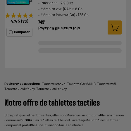
Puissance : 2,9 GHz
Mémoire vive (RAM) : 8 Go
★★★★★
★★★★★
Mémoire interne (Go) : 128 Go
4.7
/5
(
73
)
€
749
Payer en
plusieurs fois
Comparer
Recherches associées
:
Tablette lenovo
,
Tablette SAMSUNG
,
Tablette wifi
,
Tablette black friday
,
Tablette black friday
Notre offre de tablettes tactiles
Ultra pratiques et performantes, elles sont devenues incontournables à la maison
comme au
bureau
. Les tablettes tactiles ont l'avantage de combiner un format
compact et portable à une utilisation facile et intuitive.