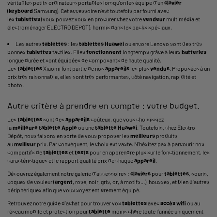
véritables petits
ordinateurs portables
lorsqu’on les équipe d’un
clavier
(
keyboard
Samsung). Cet accessoire n’est toutefois par fourni avec
les
tablettes
(vous pouvez vous en procurer chez votre
vendeur
multimédia et
électroménager ELECTRO DEPOT), hormis dans les packs spéciaux.
Les autres
tablettes
: les
tablettes
Huawei
ou encore Lenovo sont des très
bonnes
tablettes
tactiles. Elles
fonctionnent
longtemps grâce à leurs
batteries
longue durée et sont équipées de composants de haute qualité.
Les
tablettes
Xiaomi font partie de nos
appareils
les plus
vendus
. Proposées à un
prix très raisonnable, elles sont très performantes, côté navigation, rapidité et
photo.
Autre critère à prendre en compte : votre budget.
Les
tablettes
sont des
appareils
coûteux, que vous choisissiez
la
meilleure
tablette
Apple
ou une
tablette
Huawei
. Toutefois, chez Electro
Dépôt, nous faisons en sorte de vous proposer les
meilleurs
produits
au
meilleur
prix. Par conséquent, le choix est vaste. N'hésitez pas à parcourir nos
compartifs de
tablettes
et
tests
pour en apprendre plus sur le fonctionnement, les
caractéristiques et le rapport qualité prix de chaque
appareil
.
Découvrez également notre galerie d’accessoires :
claviers
pour
tablettes
, souris,
coques de couleur (
argent
, rose, noir, gris, or, à motifs...), housses, et bien d’autres
périphériques afin que vous soyez entièrement équipé.
Retrouvez notre
guide d’achat
pour trouver vos
tablettes
avec
accès wifi
ou au
réseau mobile et protection pour
tablette
moins chère toute l'année uniquement