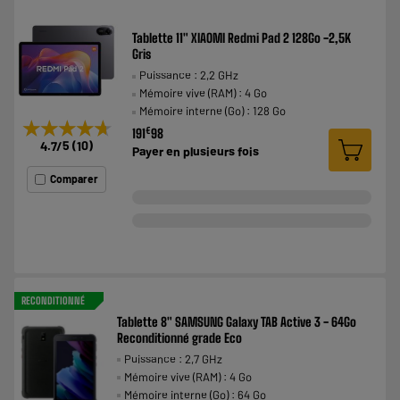
Tablette 11" XIAOMI Redmi Pad 2 128Go -2,5K
Gris
Puissance : 2,2 GHz
Mémoire vive (RAM) : 4 Go
Mémoire interne (Go) : 128 Go
★★★★★
★★★★★
€
191
98
4.7
/5
(
10
)
Payer en
plusieurs fois
Comparer
RECONDITIONNÉ
Tablette 8" SAMSUNG Galaxy TAB Active 3 - 64Go
Reconditionné grade Eco
Puissance : 2,7 GHz
Mémoire vive (RAM) : 4 Go
Mémoire interne (Go) : 64 Go