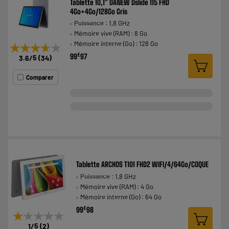
Tablette 10,1" DANEW Dslide 115 FHD
4Go+4Go/128Go Gris
Puissance : 1,8 GHz
Mémoire vive (RAM) : 8 Go
Mémoire interne (Go) : 128 Go
★★★★★
★★★★★
€
99
97
3.6
/5
(
34
)
Comparer
Tablette ARCHOS T101 FHD2 WIFI/4/64Go/COQUE
Puissance : 1,8 GHz
Mémoire vive (RAM) : 4 Go
Mémoire interne (Go) : 64 Go
€
99
98
★★★★★
★★★★★
1
/5
(
2
)