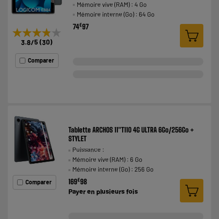
Mémoire vive (RAM) : 4 Go
Mémoire interne (Go) : 64 Go
€
74
97
★★★★★
★★★★★
3.8
/5
(
30
)
Comparer
Tablette ARCHOS 11"T110 4G ULTRA 6Go/256Go +
STYLET
Puissance :
Mémoire vive (RAM) : 6 Go
Mémoire interne (Go) : 256 Go
€
169
98
Comparer
Payer en
plusieurs fois