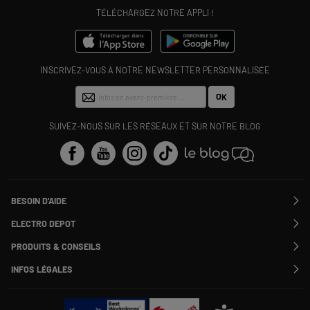
TÉLÉCHARGEZ NOTRE APPLI !
INSCRIVEZ-VOUS À NOTRE NEWSLETTER PERSONNALISÉE
OK
SUIVEZ-NOUS SUR LES RÉSEAUX ET SUR NOTRE BLOG
BESOIN D'AIDE
Contactez-nous
ELECTRO DEPOT
Suivre ma commande
Modifier ou annuler ma commande
PRODUITS & CONSEILS
SAV
Qui sommes nous ?
Nos marques
Payer en plusieurs fois
INFOS LÉGALES
Rejoignez-nous !
Les avis du site
Information phishing
Nos engagements RSE
Infos légales
Nos catégories phares
Voir toutes les Questions / Réponses
Pour les pros : Electro Des Pros
CGV
Le moins cher
À chacun son Everest !
Politique cookies