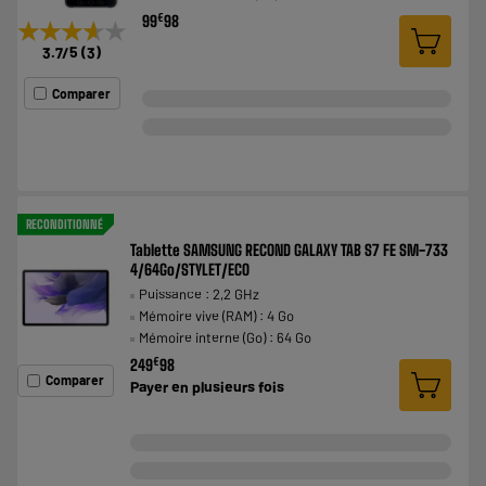
€
99
98
★★★★★
★★★★★
3.7
/5
(
3
)
Comparer
RECONDITIONNÉ
Tablette SAMSUNG RECOND GALAXY TAB S7 FE SM-733
4/64Go/STYLET/ECO
Puissance : 2,2 GHz
Mémoire vive (RAM) : 4 Go
Mémoire interne (Go) : 64 Go
€
249
98
Comparer
Payer en
plusieurs fois