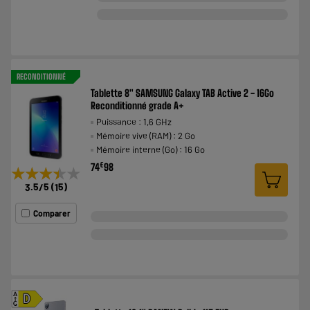
RECONDITIONNÉ
Tablette 8" SAMSUNG Galaxy TAB Active 2 - 16Go
Reconditionné grade A+
Puissance : 1,6 GHz
Mémoire vive (RAM) : 2 Go
Mémoire interne (Go) : 16 Go
€
74
98
★★★★★
★★★★★
3.5
/5
(
15
)
Comparer
A
D
G