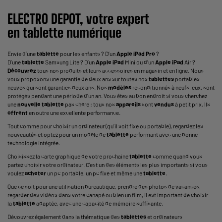
ELECTRO DEPOT, votre expert
en
tablette
numérique
Envie d’une
tablette
pour les enfants ? D’un
Apple
iPad
Pro
?
D’une
tablette
Samsung Lite ? D’un
Apple
iPad
Mini ou d’un
Apple
iPad
Air ?
Découvrez
tous nos produits et leurs accessoires en magasin et en ligne. Nous
vous proposons une garantie de deux ans sur toutes nos
tablettes
portables
neuves qui sont garanties deux ans. Nos
modèles
reconditionnés à neufs, eux, sont
protégés pendant une période d’un an. Vous êtes au bon endroit si vous cherchez
une
nouvelle
tablette
pas chère : tous nos
appareils
sont
vendus
à petit prix. Ils
offrent
en outre une excellente performance.
Tout comme pour choisir un ordinateur (qu’il soit fixe ou portable), regardez les
nouveautés et optez pour un modèle de
tablette
performant avec une bonne
technologie intégrée.
Choisissez la carte graphique de votre prochaine
tablette
comme quand vous
partez choisir votre ordinateur. C’est un des éléments les plus importants si vous
voulez
acheter
un
pc portable
, un pc fixe et même une
tablette
.
Que ce soit pour une utilisation bureautique, prendre des photos de vacances,
regarder des vidéos dans votre canapé ou bien un film, il est important de choisir
la
tablette
adaptée, avec une capacité de mémoire suffisante.
Découvrez également dans la thématique des
tablettes
et ordinateurs