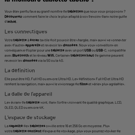
Vous êtes perdu face au grand nombre de
tablettes
que nous vous proposons ?
Découvrez
comment faire le choix le plus adapté à vos besoins dans notre guide
d’
achat
.
Les connectiques
Votre
tablette
à
écran
tactile doit pouvoir être chargée, mais aussi se connecter
avec d’autres
appareils
et recevoir les
données
. Nous vous conseillons en
conséquence d’opter pour une
tablette
avec un port
USB
ou
USB
-C, compatible
avec
Bluetooth
et le réseau
Wifi.
Certaines
tablettes
haut
de gamme peuvent
recevoir les
données
via la 5G ou la 4G.
La définition
Elle peut être HD, Full HD ou encore Ultra HD. Les définitions Full HD et Ultra HD
rendent la navigation, mais aussi le visionnage de
films
et séries plus agréables.
La dalle de l’appareil
Les écrans de
tablette
sont, dans l’ordre croissant de qualité graphique, LCD,
OLED, QLED ou encore 4K.
L’espace de stockage
La
capacité
des
tablettes
oscille entre 16 et 256 Go en moyenne. Plus
votre
tablette
contient
d’espace de stockage, plus vous pourrez stocker de