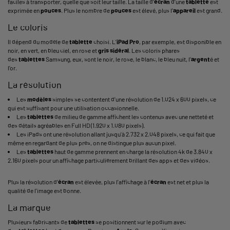
faciles à transporter, quelle que soit leur taille. La taille d’
écran
d’une
tablette
est
exprimée en
pouces
. Plus le nombre de
pouces
est élevé, plus l’
appareil
est grand.
Le coloris
Il dépend du modèle de
tablette
choisi. L’
iPad
Pro
, par exemple, est disponible en
noir, en vert, en bleu ciel, en rose et
gris sidéral
. Les coloris phares
des
tablettes
Samsung
, eux, sont le noir, le rose, le blanc, le bleu nuit, l’
argent
é et
l’or.
La résolution
Les
modèles
simples se contentent d'une résolution de 1.024 x 600 pixels, ce
qui est suffisant pour une utilisation occasionnelle.
Les
tablettes
de milieu de gamme affichent les contenus avec une netteté et
des détails agréables en Full HD (1.920 x 1.080 pixels).
Les iPads ont une résolution allant jusqu'à 2.732 x 2.048 pixels, ce qui fait que
même en regardant de plus près, on ne distingue plus aucun pixel.
Les
tablettes
haut de gamme prennent en charge la résolution 4k de 3.840 x
2.160 pixels pour un affichage particulièrement brillant des apps et des vidéos.
Plus la résolution d'
écran
est élevée, plus l'affichage à l'
écran
est net et plus la
qualité de l'image est bonne.
La marque
Plusieurs fabricants de
tablettes
se positionnent sur le podium avec