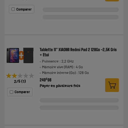
Comparer
Tablette 11" XIAOMI Redmi Pad 2 128Go -2,5K Gris
+ Etui
Puissance : 2,2 GHz
Mémoire vive (RAM) : 4 Go
Mémoire interne (Go) : 128 Go
★★★★★
★★★★★
€
249
98
2
/5
(
1
)
Payer en
plusieurs fois
Comparer