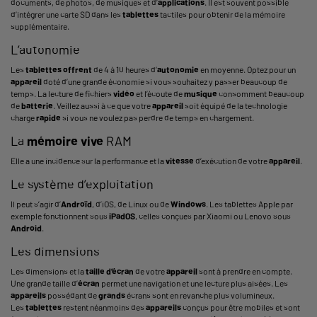
documents, de photos, de musiques et d’
applications
. Il est souvent possible
d’intégrer une carte SD dans les
tablettes
tactiles pour obtenir de la mémoire
supplémentaire.
L’autonomie
Les
tablettes
offrent
de 4 à 10 heures d’
autonomie
en moyenne. Optez pour un
appareil
doté d’une grande économie si vous souhaitez y passer beaucoup de
temps. La lecture de fichiers
vidéo
et l’écoute de
musique
consomment beaucoup
de
batterie
. Veillez aussi à ce que votre
appareil
soit équipé de la technologie
charge
rapide
si vous ne voulez pas perdre de temps en chargement.
La
mémoire vive
RAM
Elle a une incidence sur la performance et la
vitesse
d’exécution de votre
appareil
.
Le système d’exploitation
Il peut s’agir d’
Androïd
, d’iOS, de Linux ou de
Windows
. Les tablettes Apple par
exemple fonctionnent sous
iPadOS
, celles conçues par Xiaomi ou Lenovo sous
Android
.
Les dimensions
Les dimensions et la
taille d’
écran
de votre
appareil
sont à prendre en compte.
Une grande taille d’
écran
permet une navigation et une lecture plus aisées. Les
appareils
possédant de
grands
écrans sont en revanche plus volumineux.
Les
tablettes
restent néanmoins des
appareils
conçus pour être mobiles et sont