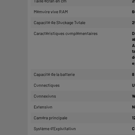
Taille écran en cm
2
Mémoire vive RAM
6
Capacité de Stockage Totale
2
Caractéristiques complémentaires
D
a
A
t
d
e
Capacité de la batterie
8
Connectiques
U
Connexions
W
Extension
N
Caméra principale
1
Système d'Exploitation
C