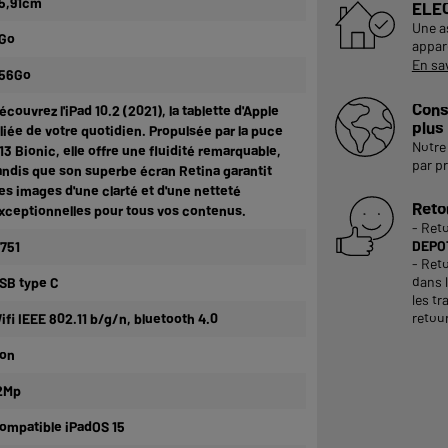
5,91cm
ELE
Une a
Go
appare
En sa
56Go
Cons
écouvrez l'iPad 10.2 (2021), la tablette d'Apple
plus
lliée de votre quotidien. Propulsée par la puce
Notre 
13 Bionic, elle offre une fluidité remarquable,
par p
andis que son superbe écran Retina garantit
es images d'une clarté et d'une netteté
Reto
xceptionnelles pour tous vos contenus.
- Ret
DEPOT
 751
- Reto
dans 
SB type C
les tr
retour
ifi IEEE 802.11 b/g/n, bluetooth 4.0
on
2Mp
ompatible iPadOS 15