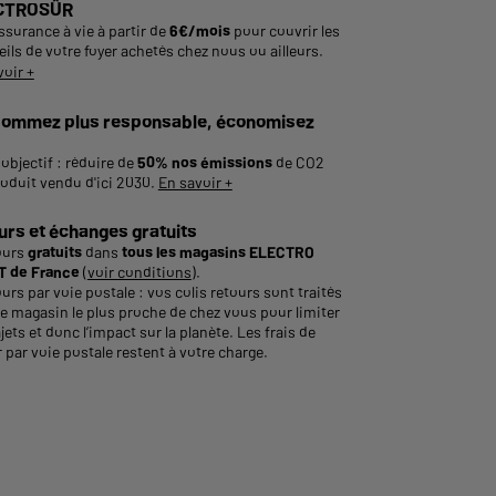
CTROSÛR
ssurance à vie à partir de
6€/mois
pour couvrir les
ils de votre foyer achetés chez nous ou ailleurs.
voir +
ommez plus responsable, économisez
objectif : réduire de
50% nos émissions
de CO2
roduit vendu d'ici 2030.
En savoir +
urs et échanges gratuits
ours
gratuits
dans
tous les magasins ELECTRO
 de France
(
voir conditions
).
urs par voie postale : vos colis retours sont traités
le magasin le plus proche de chez vous pour limiter
ajets et donc l’impact sur la planète. Les frais de
 par voie postale restent à votre charge.