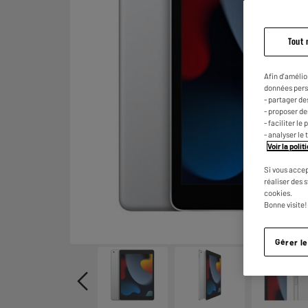
Tout 
Afin d'amélio
données pers
- partager de
- proposer d
- faciliter l
- analyser le 
Voir la poli
Si vous accep
réaliser des 
cookies.
Bonne visite!
Gérer l