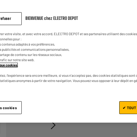
page.
BIENVENUE chez ELECTRO DEPOT
refuser
rer votre visite, et avec votre accord, ELECTRO DEPOT et ses partenaires utilisent des cookies 
onnelles pour :
s contenus adaptés à vos préférences,
es publicités et communications personnalisées,
Ajouter au panier
e partage de contenu sur les réseaux sociaux,
trafic sur notre site web.
tique cookies
.
tez, l'expérience sera encore meilleure, si vous n'acceptez pas, des cookies statistiques sont 
statistiques anonymes à partir de votre navigation. Vous pouvez vous opposer à leur dépôt en g
1/3
es cookies
✔ TOUT