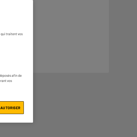
qui traitent vos
déposés afin de
érant vos
 AUTORISER