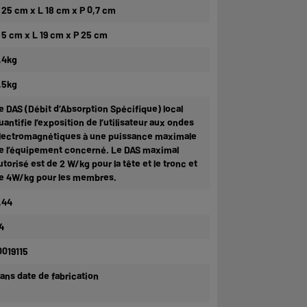
 25 cm x L 18 cm x P 0,7 cm
 5 cm x L 19 cm x P 25 cm
,4kg
,5kg
e DAS (Débit d’Absorption Spécifique) local
uantifie l’exposition de l’utilisateur aux ondes
lectromagnétiques à une puissance maximale
e l’équipement concerné. Le DAS maximal
utorisé est de 2 W/kg pour la tête et le tronc et
e 4W/kg pour les membres.
,44
4
0019115
 ans date de fabrication