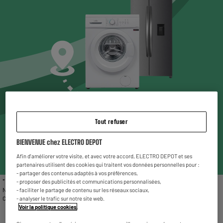
Choisissez un magasin* pour voir les produits
Tout refuser
disponibles
BIENVENUE chez ELECTRO DEPOT
Entrez votre code postal ou ville
Afin d'améliorer votre visite, et avec votre accord, ELECTRO DEPOT et ses
partenaires utilisent des cookies qui traitent vos données personnelles pour :
- partager des contenus adaptés à vos préférences,
* Liste des magasins proposant le gros électroménager reconditionné : Chambéry,
- proposer des publicités et communications personnalisées,
Nîmes, Vitrolles, Fleury Mérogis, Villetaneuse, Valenciennes, Reims La Neuvillette,
- faciliter le partage de contenu sur les réseaux sociaux,
Charleville-Mézières et Rivesaltes.
- analyser le trafic sur notre site web.
Voir la politique cookies
.