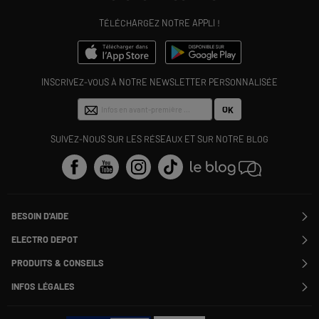
TÉLÉCHARGEZ NOTRE APPLI !
INSCRIVEZ-VOUS À NOTRE NEWSLETTER PERSONNALISÉE
OK
SUIVEZ-NOUS SUR LES RÉSEAUX ET SUR NOTRE BLOG
BESOIN D'AIDE
Contactez-nous
ELECTRO DEPOT
Suivre ma commande
Modifier ou annuler ma commande
PRODUITS & CONSEILS
SAV
Qui sommes nous ?
Nos marques
Payer en plusieurs fois
INFOS LÉGALES
Rejoignez-nous !
Les avis du site
Information phishing
Nos engagements RSE
Infos légales
Nos catégories phares
Voir toutes les Questions / Réponses
Pour les pros : Electro Des Pros
CGV
Le moins cher