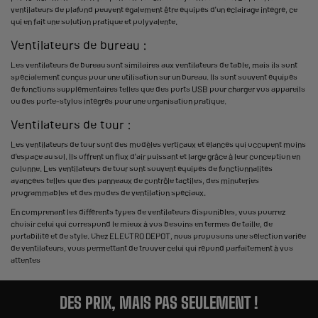
ventilateurs de plafond peuvent également être équipés d'un éclairage intégré, ce
qui en fait une solution pratique et polyvalente.
Ventilateurs de bureau :
Les ventilateurs de bureau sont similaires aux ventilateurs de table, mais ils sont
spécialement conçus pour une utilisation sur un bureau. Ils sont souvent équipés
de fonctions supplémentaires telles que des ports USB pour charger vos appareils
ou des porte-stylos intégrés pour une organisation pratique.
Ventilateurs de tour :
Les ventilateurs de tour sont des modèles verticaux et élancés qui occupent moins
d'espace au sol. Ils offrent un flux d'air puissant et large grâce à leur
conception en
colonne
. Les ventilateurs de tour sont souvent équipés de fonctionnalités
avancées telles que des panneaux de contrôle tactiles, des minuteries
programmables et des modes de ventilation spéciaux.
En comprenant les différents types de ventilateurs disponibles, vous pourrez
choisir celui qui correspond le mieux à vos besoins en termes de taille, de
portabilité et de style. Chez ELECTRO DEPOT, nous proposons une sélection variée
de ventilateurs, vous permettant de trouver celui qui répond parfaitement à vos
attentes
DES PRIX, MAIS PAS SEULEMENT !