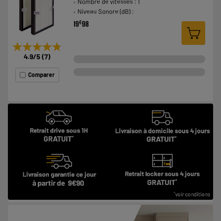
Nombre de vitesses : 1
Niveau Sonore (dB) :
€
19
98
★★★★★
★★★★★
4.9
/5
(
7
)
Comparer