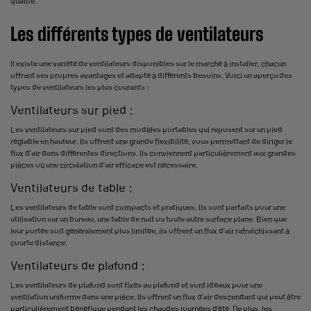
qualité.
Les différents types de ventilateurs
Il existe une variété de ventilateurs disponibles sur le marché à
installer
, chacun
offrant ses propres avantages et adapté à différents besoins. Voici un aperçu des
types de ventilateurs les plus courants :
Ventilateurs sur pied :
Les
ventilateurs sur pied
sont des modèles portables qui reposent sur un pied
réglable en hauteur. Ils offrent une grande flexibilité, vous permettant de diriger le
flux d'air dans différentes directions. Ils conviennent particulièrement aux grandes
pièces où une circulation d'air efficace est nécessaire.
Ventilateurs de table :
Les ventilateurs de table sont compacts et pratiques. Ils sont parfaits pour une
utilisation sur un bureau, une table de nuit ou toute autre surface plane. Bien que
leur portée soit généralement plus limitée, ils offrent un flux d'air rafraîchissant à
courte distance.
Ventilateurs de plafond :
Les ventilateurs de plafond sont fixés au plafond et sont idéaux pour une
ventilation uniforme dans une pièce. Ils offrent un flux d'air descendant qui peut être
particulièrement bénéfique pendant les chaudes journées d'été. De plus, les