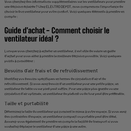
Vous cherchez des informations supplémentaires sur les ventilateurs pour prendre
une décision éclairée ? Chez ELECTRO DEPOT, nous comprenons l'importance de
choisir le bon ventilateur pour votre confort. Voici quelques éléments à prendre en
compte :
Guide d'achat - Comment choisir le
ventilateur idéal ?
Lorsque vous cherchez à acheter un ventilateur, il est utile de suivre un guide
d'achat pour vous aider à prendre la meilleure décision possible. Voici quelques
points à considérer :
Besoins d'
air frais
et de refroidissement
Identifiez vos besoins spécifiques en termes de circulation d'air et de
refroidissement. Si vous avez besoin d'un ventilateur pour une petite pièce, un
ventilateur de table ou sur pied peut suffire. Pour une pièce plus grande ou une
circulation d'air optimale, un ventilateur de plafond ou de tour peut être préférable.
Taille et portabilité
Déterminez la taille du ventilateur qui convient le mieux à votre espace. Si vous avez
des contraintes d'espace, un ventilateur compact ou portable peut être idéal.
Assurez-vous également de prendre en compte la facilité de transport si vous
souhaitez déplacer le ventilateur d'une pièce à une autre.