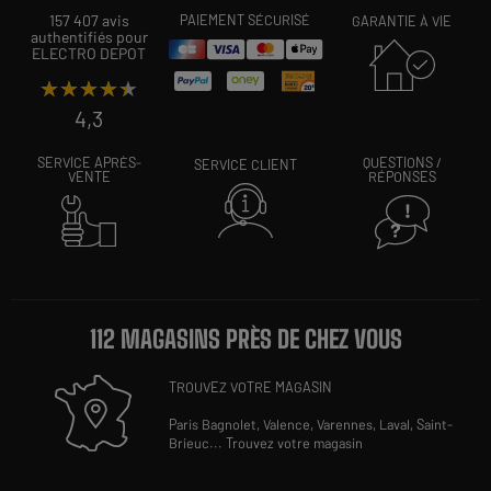
157 407 avis
PAIEMENT SÉCURISÉ
GARANTIE À VIE
authentifiés pour
ELECTRO DEPOT
★★★★★
★★★★★
4,3
SERVICE APRÈS-
QUESTIONS /
SERVICE CLIENT
VENTE
RÉPONSES
112 MAGASINS PRÈS DE CHEZ VOUS
TROUVEZ VOTRE MAGASIN
Paris Bagnolet,
Valence,
Varennes,
Laval,
Saint-
Brieuc
...
Trouvez votre magasin