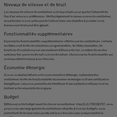
Niveaux de vitesse et de bruit
Les niveaux de vitesse du ventilateur sont importants pour ajuster l'intensité du
flux d'air selon vos préférences. Vérifiez également le niveau sonore du ventilateur,
en particulier si vous prévoyez de l'utiliser dans une chambre à coucher ou un
bureau où le bruit peut être gênant.
Fonctionnalités supplémentaires
Explorez les fonctionnalités supplémentaires offertes par les ventilateurs. Certains
modèles sont dotés de minuteries programmables, de télécommandes, de
fonctions d'oscillation pour une meilleure diffusion de l'air, ou même de modes
spéciaux tels que le mode nuit ou le mode nature. Choisissez les fonctionnalités qui
correspondent le mieux à vos besoins.
Économie d'énergie
Si vous souhaitez réduire votre consommation d'énergie, recherchez des
ventilateurs dotés de fonctionnalités économes en énergie ou d'une certification
énergétique. Cela vous permettra de bénéficier d'une ventilation efficace tout en
limitant votre empreinte écologique.
Budget
Définissez votre budget avant de choisir un ventilateur. Chez ELECTRO DEPOT, nous
proposons une large gamme de ventilateurs adaptés à tous les budgets, vous
permettant de trouver celui qui répond à vos besoins sans compromettre la