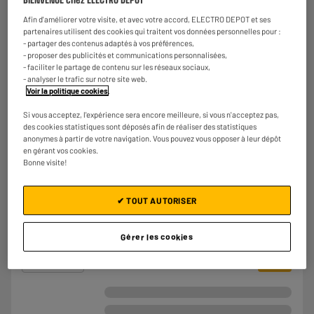
Nombre de vitesses : 3
Niveau Sonore (dB) : 62
Afin d'améliorer votre visite, et avec votre accord, ELECTRO DEPOT et ses
€
99
98
partenaires utilisent des cookies qui traitent vos données personnelles pour :
- partager des contenus adaptés à vos préférences,
- proposer des publicités et communications personnalisées,
★★★★★
★★★★★
- faciliter le partage de contenu sur les réseaux sociaux,
4.5
/5
(
118
)
- analyser le trafic sur notre site web.
Voir la politique cookies
.
Comparer
Si vous acceptez, l'expérience sera encore meilleure, si vous n'acceptez pas,
des cookies statistiques sont déposés afin de réaliser des statistiques
anonymes à partir de votre navigation. Vous pouvez vous opposer à leur dépôt
en gérant vos cookies.
Bonne visite!
Ventilateur colonne JOCCA + CHAUFFAGE
Puissance : 2000 W
✔ TOUT AUTORISER
Nombre de vitesses :
Niveau Sonore (dB) :
Gérer les cookies
€
99
98
Comparer