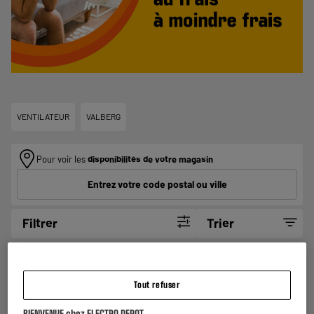
VENTILATEUR
VALBERG
Pour voir les
disponibilités de votre magasin
Entrez votre code postal ou ville
Filtrer
Trier
BY ELECTRODEPOT
Ventilateur + Chauffage VALBERG 2IN1
Tout refuser
Puissance : 2200 W
BIENVENUE chez ELECTRO DEPOT