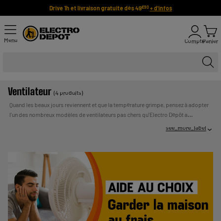
Drive 1h et livraison gratuite dès 49
+ d'infos
€90
Menu
Compte
Panier
Ventilateur
(4 produits)
Quand les beaux jours reviennent et que la température grimpe, pensez à adopter
l'un des nombreux modèles de ventilateurs pas chers qu'Electro Dépôt a
spécialement sélectionné : ventilateur de table, ventilateur sur pieds, ventilateur
see_more_label
colonne... Vous pourrez, grâce à votre nouveau ventilateur, dormir en toute
UN CREDIT
tranquillité, et passer l'été au frais !
Payer en plusieurs fois :
VOUS ENGAGE ET DOIT ETRE REMBOURSE. VERIFIEZ VOS
CAPACITES DE REMBOURSEMENT AVANT DE VOUS
ENGAGER.