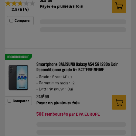
329
98
★★★★★
★★★★★
Payer en
plusieurs fois
2.8
/5
(
4
)
Comparer
RECONDITIONNÉ
Smartphone SAMSUNG Galaxy A54 5G 128Go Noir
Reconditionné grade A+ BATTERIE NEUVE
Grade : GradeAPlus
Garantie en mois : 12
Batterie neuve : Oui
€
249
99
Comparer
Payer en
plusieurs fois
50€ remboursés par DPA EUROPE