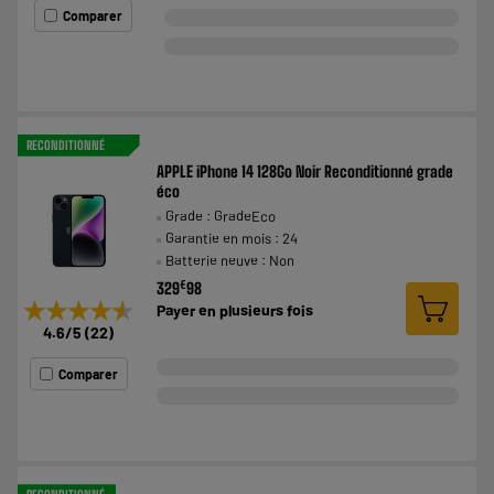
Comparer
RECONDITIONNÉ
APPLE iPhone 14 128Go Noir Reconditionné grade
éco
Grade : GradeEco
Garantie en mois : 24
Batterie neuve : Non
€
329
98
★★★★★
★★★★★
Payer en
plusieurs fois
4.6
/5
(
22
)
Comparer