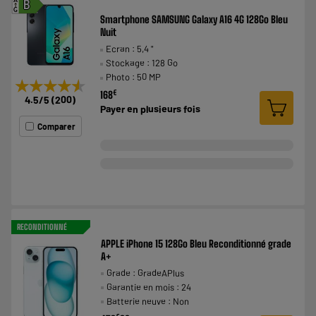
A
B
G
Smartphone SAMSUNG Galaxy A16 4G 128Go Bleu
Nuit
Ecran : 5,4 "
Stockage : 128 Go
Photo : 50 MP
★★★★★
★★★★★
€
168
4.5
/5
(
200
)
Payer en
plusieurs fois
Comparer
RECONDITIONNÉ
APPLE iPhone 15 128Go Bleu Reconditionné grade
A+
Grade : GradeAPlus
Garantie en mois : 24
Batterie neuve : Non