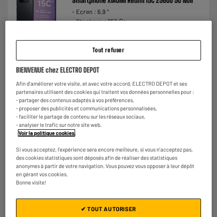
Smartphone XIAOMI Redmi 15C 256Go 5G Noir
Ecran : 6,9 "
Stockage : 256 Go
Photo : 50 MP
€
158
★★★★★
★★★★★
Tout refuser
Payer en
plusieurs fois
3.5
/5
(
74
)
BIENVENUE chez ELECTRO DEPOT
Comparer
Afin d'améliorer votre visite, et avec votre accord, ELECTRO DEPOT et ses
partenaires utilisent des cookies qui traitent vos données personnelles pour :
- partager des contenus adaptés à vos préférences,
- proposer des publicités et communications personnalisées,
- faciliter le partage de contenu sur les réseaux sociaux,
- analyser le trafic sur notre site web.
Voir la politique cookies
.
Si vous acceptez, l'expérience sera encore meilleure, si vous n'acceptez pas,
des cookies statistiques sont déposés afin de réaliser des statistiques
anonymes à partir de votre navigation. Vous pouvez vous opposer à leur dépôt
en gérant vos cookies.
Bonne visite!
✔ TOUT AUTORISER