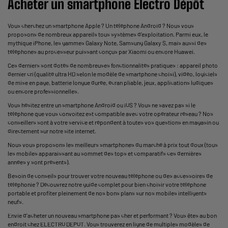
Acheter un smartphone Électro Dépôt
Vous cherchez un smartphone Apple ? Un téléphone Android ? Nous vous
proposons de nombreux appareils tous systèmes d’exploitation. Parmi eux, le
mythique iPhone, les gammes Galaxy Note, Samsung Galaxy S, mais aussi des
téléphones au processeur puissant conçus par Xiaomi ou encore Huawei.
Ces derniers sont dotés de nombreuses fonctionnalités pratiques : appareil photo
dernier cri (qualité ultra HD selon le modèle de smartphone choisi), vidéo, logiciels
de mise en page, batterie longue durée, écran pliable, jeux, applications ludiques
ou encore professionnelles.
Vous hésitez entre un smartphone Android ou iOS ? Vous ne savez pas si le
téléphone que vous convoitez est compatible avec votre opérateur réseau ? Nos
conseillers sont à votre service et répondent à toutes vos questions en magasin ou
directement sur notre site internet.
Nous vous proposons les meilleurs smartphones du marché à prix tout doux (tous
les mobiles apparaissant au sommet des tops et comparatifs ces dernières
années y sont présents).
Besoin de conseils pour trouver votre nouveau téléphone ou des accessoires de
téléphonie ? Découvrez notre guide complet pour bien choisir votre téléphone
portable et profiter pleinement de nos bons plans sur nos mobiles intelligents
neufs.
Envie d'acheter un nouveau smartphone pas cher et performant ? Vous êtes au bon
endroit chez ELECTRO DEPOT. Vous trouverez en ligne de multiples modèles de