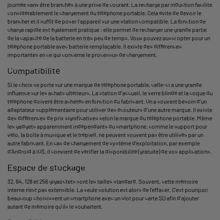
journée sans être branchés à une prise de courant. La recharge par induction facilite
considérablement le chargement du téléphone portable. Cela évite de devoir le
brancher et il suffit de poser l'appareil sur une station compatible. La fonction de
charge rapide est également pratique : elle permet de recharger une grande partie
de la capacité de la batterie en très peu de temps. Vous pouvez aussi opter pour un
téléphone portable avec batterie remplaçable. Il existe des différences
importantes en ce qui concerne le processus de chargement.
Compatibilité
Si le choix se porte sur une marque de téléphone portable, celle-ci a une grande
influence sur les achats ultérieurs. La station d'accueil, le verre blindé et la coque du
téléphone doivent être achetés en fonction du fabricant. On a souvent besoin d'un
adaptateur supplémentaire pour utiliser des écouteurs d'une autre marque. Il existe
des différences de prix significatives selon la marque du téléphone portable. Même
les gadgets apparemment indépendants du smartphone, comme le support pour
vélo, la boîte à musique et le trépied, ne peuvent souvent pas être utilisés par un
autre fabricant. En cas de changement de système d'exploitation, par exemple
d'Android à iOS, il convient de vérifier la disponibilité (gratuite) de vos applications.
Espace de stockage
32, 64, 128 et 256 gigaoctets sont les tailles standard. Souvent, cette mémoire
interne n'est pas extensible. La seule solution est alors de l'effacer. C'est pourquoi
beaucoup choisissent un smartphone avec un slot pour carte SD afin d'ajouter
autant de mémoire qu'ils le souhaitent.