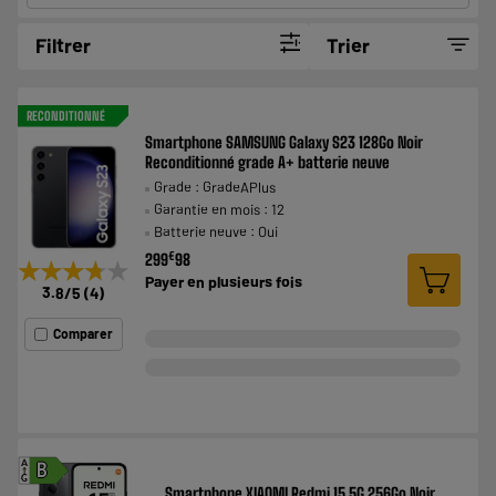
Filtrer
Trier
RECONDITIONNÉ
Smartphone SAMSUNG Galaxy S23 128Go Noir
Reconditionné grade A+ batterie neuve
Grade : GradeAPlus
Garantie en mois : 12
Batterie neuve : Oui
€
299
98
★★★★★
★★★★★
Payer en
plusieurs fois
3.8
/5
(
4
)
Comparer
A
B
G
Smartphone XIAOMI Redmi 15 5G 256Go Noir