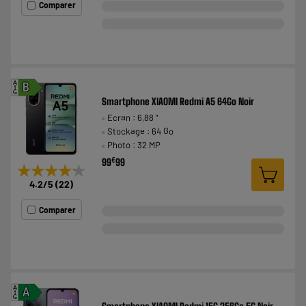
Comparer
A
B
G
Smartphone XIAOMI Redmi A5 64Go Noir
Ecran : 6,88 "
Stockage : 64 Go
Photo : 32 MP
€
99
99
★★★★★
★★★★★
4.2
/5
(
22
)
Comparer
A
A
G