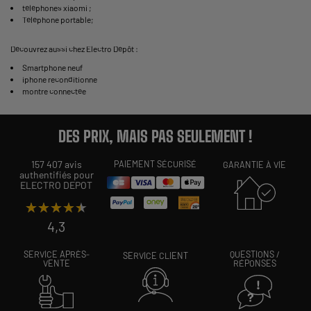
téléphones xiaomi
;
Téléphone portable
;
Découvrez aussi chez Electro Dépôt :
Smartphone neuf
iphone reconditionne
montre connectée
DES PRIX, MAIS PAS SEULEMENT !
157 407 avis
PAIEMENT SÉCURISÉ
GARANTIE À VIE
authentifiés pour
ELECTRO DEPOT
★★★★★
★★★★★
4,3
SERVICE APRÈS-
QUESTIONS /
SERVICE CLIENT
VENTE
RÉPONSES