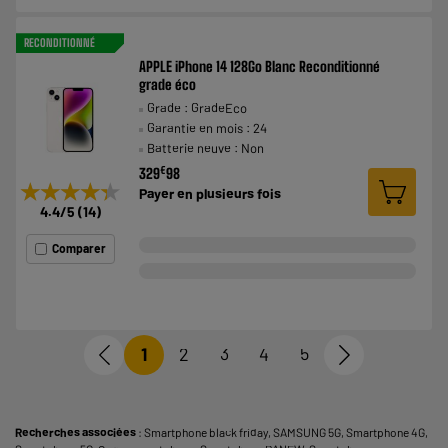
RECONDITIONNÉ
APPLE iPhone 14 128Go Blanc Reconditionné
grade éco
Grade : GradeEco
Garantie en mois : 24
Batterie neuve : Non
€
329
98
★★★★★
★★★★★
Payer en
plusieurs fois
4.4
/5
(
14
)
Comparer
1
2
3
4
5
Recherches associées
:
Smartphone black friday
,
SAMSUNG 5G
,
Smartphone 4G
,