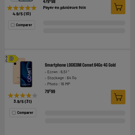
€
479
98
★★★★★
★★★★★
Payer en
plusieurs fois
4.9
/5
(
10
)
Comparer
A
D
G
Smartphone LOGICOM Comet 64Go 4G Gold
Ecran : 6,51 "
Stockage : 64 Go
Photo : 16 MP
€
79
99
★★★★★
★★★★★
3.9
/5
(
31
)
Comparer