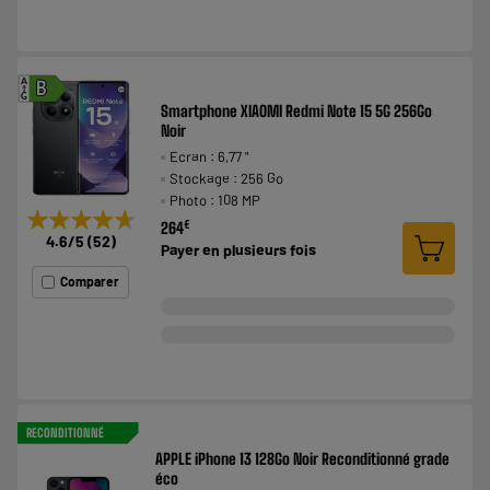
A
B
G
Smartphone XIAOMI Redmi Note 15 5G 256Go
Noir
Ecran : 6,77 "
Stockage : 256 Go
Photo : 108 MP
★★★★★
★★★★★
€
264
4.6
/5
(
52
)
Payer en
plusieurs fois
Comparer
RECONDITIONNÉ
APPLE iPhone 13 128Go Noir Reconditionné grade
éco