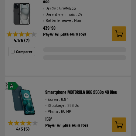
éco
Grade : GradeEco
Garantie en mois : 24
Batterie neuve : Non
€
439
98
★★★★★
★★★★★
Payer en
plusieurs fois
4.1
/5
(
7
)
Comparer
A
A
G
Smartphone MOTOROLA G06 256Go 4G Bleu
Ecran : 6,8 "
Stockage : 256 Go
Photo : 50 MP
€
159
★★★★★
★★★★★
Payer en
plusieurs fois
4
/5
(
5
)