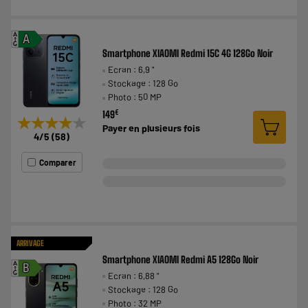
A
A
G
Smartphone XIAOMI Redmi 15C 4G 128Go Noir
Ecran : 6,9 "
Stockage : 128 Go
Photo : 50 MP
€
149
★★★★★
★★★★★
Payer en
plusieurs fois
4
/5
(
58
)
Comparer
ARRIVAGE
Smartphone XIAOMI Redmi A5 128Go Noir
A
B
Ecran : 6,88 "
G
Stockage : 128 Go
Photo : 32 MP