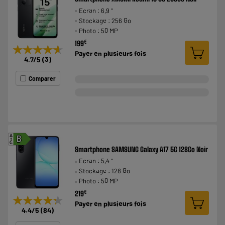
Ecran : 6,9 "
Stockage : 256 Go
Photo : 50 MP
€
199
★★★★★
★★★★★
Payer en
plusieurs fois
4.7
/5
(
3
)
Comparer
A
B
G
Smartphone SAMSUNG Galaxy A17 5G 128Go Noir
Ecran : 5,4 "
Stockage : 128 Go
Photo : 50 MP
€
219
★★★★★
★★★★★
Payer en
plusieurs fois
4.4
/5
(
84
)