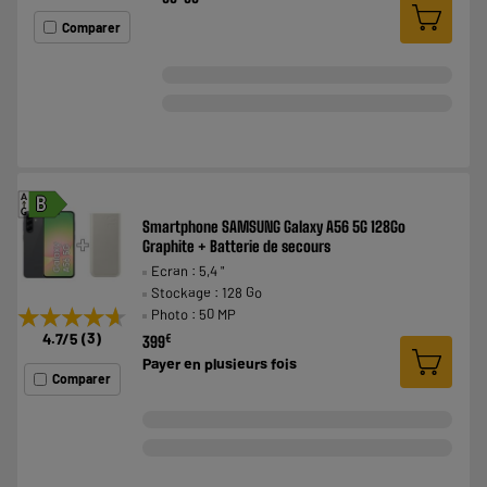
Comparer
A
B
G
Smartphone SAMSUNG Galaxy A56 5G 128Go
Graphite + Batterie de secours
Ecran : 5,4 "
Stockage : 128 Go
★★★★★
★★★★★
Photo : 50 MP
4.7
/5
(
3
)
€
399
Payer en
plusieurs fois
Comparer