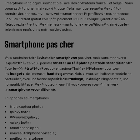
smarphones débloqués compatibles avec les opérateurs français et belges. Vous
pourrez téléphoner, mais aussi écouter de la musique, regarder des vidéos,
prendre des photos, etc... avec votre smartphone. Et profitez de nos nombreux
services : retrait gratuit en dépôt, paiement sécurisé en ligne, garantie de 2 ans…
Retrouvez la sélection des meilleurs smartphones reconditionnés, ainsi que les
téléphones neufs dans notre guide d’achat.
Smartphone pas cher
Vous souhaitez faire l’
achat d’un smartphone
pas cher, mais sans renoncer à
la
qualité
? Avez-vous pensé à
acheter un téléphone portable reconditionné
?
Tous les
constructeurs
proposent aujourd’hui des téléphones pour tous
les
budgets
, de l’entrée au
haut de gamme
. Mais si vous souhaitez un modèle en
particulier, avec une bonne
capacité de stockage
, un
design
élégant et fin, une
compatibilité avec des écouteurs sans
fil
, vous pouvez vous diriger vers
un
smartphone reconditionné
.
Téléphones et smartphones :
triple capteur photo
;
galaxy note
;
découvrez galaxy
;
galaxy buds
;
smartphone oppo
;
nouveau téléphone portable
;
meilleur smartphone
;