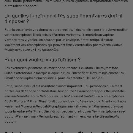
aussi moins performants. Les mises à jour des systèmes d'exploitation peuvent en
outre ralentir l'appareil.
De quelles fonctionnalités supplémentaires doit-il
disposer ?
Pour la sécurité de vos données personnelles, il devrait être possible de verrouiller
votre smartphone. Il existe ici différentes variantes. Du modèle au capteur
d'empreintes digitales, en passant par un code pin. Entre-temps, il existe
également des smartphones qui peuvent être déverrouillés par reconnaissance
faciale avec scan de l'iris ou scan 3D.
Pour quoi voulez-vous l'utiliser ?
Les aventuriers préfèrent un smartphone étanche. Les stars d'Instagram font
surtout attention à la marque à laquelle elles s'identifient. Il existe également des
smartphones spécialement conçus pour les enfants ou les seniors.
Enfin, l'aspect visuel est un critère d'achat important. Les personnes qui aiment
porter leur téléphone portable dans leur poche devraient opter pour des modèles
avec un écran de moins de 5 pouces. La tendance est toutefois aux smartphones
dotés d'un grand écran d'environ 6 pouces. Les modèles les plus récents sont non
seulement d'une grande qualité graphique, mais ils couvrent également presque
toute la surface de l'écran. Bien sûr, on peut encore trouver des smartphones avec
bouton d'accueil, mais de nombreux fabricants misent sur le tactile au lieu du
bouton.