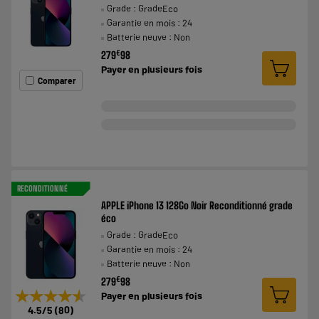
Grade : GradeEco
Garantie en mois : 24
Batterie neuve : Non
€
279
98
Payer en
plusieurs fois
Comparer
RECONDITIONNÉ
APPLE iPhone 13 128Go Noir Reconditionné grade
éco
Grade : GradeEco
Garantie en mois : 24
Batterie neuve : Non
€
279
98
★★★★★
★★★★★
Payer en
plusieurs fois
4.5
/5
(
80
)