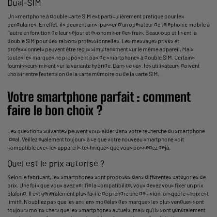
Dual-SIM
Un smartphone à double carte SIM est particulièrement pratique pour les
pendulaires. En effet, ils peuvent ainsi passer d'un opérateur de téléphonie mobile à
l'autre en fonction de leur séjour et économiser des frais. Beaucoup utilisent la
double SIM pour des raisons professionnelles. Les messages privés et
professionnels peuvent être reçus simultanément sur le même appareil. Mais
toutes les marques ne proposent pas de smartphones à double SIM. Certains
fournisseurs misent sur la variante hybride. Dans ce cas, les utilisateurs doivent
choisir entre l'extension de la carte mémoire ou de la carte SIM.
Votre smartphone parfait : comment
faire le bon choix ?
Les questions suivantes peuvent vous aider dans votre recherche du smartphone
idéal. Veillez également toujours à ce que votre nouveau smartphone soit
compatible avec les appareils techniques que vous possédez déjà.
Quel est le prix autorisé ?
Selon le fabricant, les smartphones sont proposés dans différentes catégories de
prix. Une fois que vous avez vérifié la compatibilité, vous devez vous fixer un prix
plafond. Il est généralement plus facile de prendre une décision lorsque le choix est
limité. N'oubliez pas que les anciens modèles des marques les plus vendues sont
toujours moins chers que les smartphones actuels, mais qu'ils sont généralement