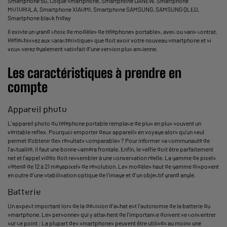
Smartphone 5G
,
Coque smartphone
,
Smartphone DANEW
,
Smartphone
MOTOROLA
,
Smartphone XIAOMI
,
Smartphone SAMSUNG
,
SAMSUNG QLED
,
Smartphone black friday
Il existe un grand choix de modèles de téléphones portables, avec ou sans contrat.
Réfléchissez aux caractéristiques que doit avoir votre nouveau smartphone et si
vous serez également satisfait d'une version plus ancienne.
Les caractéristiques à prendre en
compte
Appareil photo
L'appareil photo du téléphone portable remplace de plus en plus souvent un
véritable reflex. Pourquoi emporter deux appareils en voyage alors qu'un seul
permet d'obtenir des résultats comparables ? Pour informer sa communauté de
l'actualité, il faut une bonne caméra frontale. Enfin, le selfie doit être parfaitement
net et l'appel vidéo doit ressembler à une conversation réelle. La gamme de pixels
s'étend de 12 à 21 mégapixels de résolution. Les modèles haut de gamme disposent
en outre d'une stabilisation optique de l'image et d'un objectif grand angle.
Batterie
Un aspect important lors de la décision d'achat est l'autonomie de la batterie du
smartphone. Les personnes qui y attachent de l'importance doivent se concentrer
sur ce point : La plupart des smartphones peuvent être utilisés au moins une