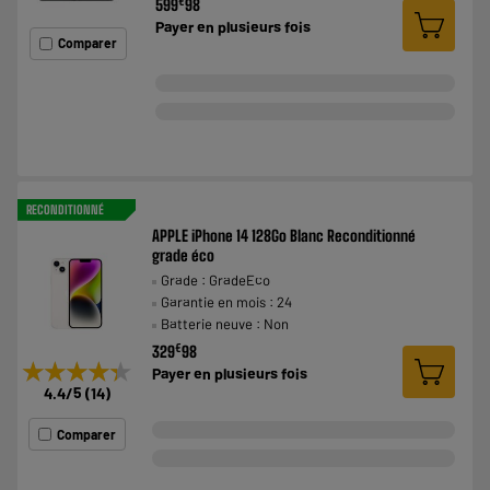
€
599
98
Payer en
plusieurs fois
Comparer
RECONDITIONNÉ
APPLE iPhone 14 128Go Blanc Reconditionné
grade éco
Grade : GradeEco
Garantie en mois : 24
Batterie neuve : Non
€
329
98
★★★★★
★★★★★
Payer en
plusieurs fois
4.4
/5
(
14
)
Comparer