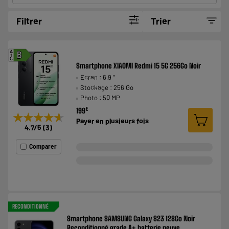
Filtrer
Trier
A
B
G
Smartphone XIAOMI Redmi 15 5G 256Go Noir
Ecran : 6,9 "
Stockage : 256 Go
Photo : 50 MP
€
199
★★★★★
★★★★★
Payer en
plusieurs fois
4.7
/5
(
3
)
Comparer
RECONDITIONNÉ
Smartphone SAMSUNG Galaxy S23 128Go Noir
Reconditionné grade A+ batterie neuve