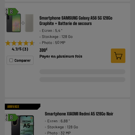
A
B
G
Smartphone SAMSUNG Galaxy A56 5G 128Go
Graphite + Batterie de secours
Ecran : 5,4 "
Stockage : 128 Go
★★★★★
★★★★★
Photo : 50 MP
4.7
/5
(
3
)
€
399
Payer en
plusieurs fois
Comparer
ARRIVAGE
Smartphone XIAOMI Redmi A5 128Go Noir
A
B
Ecran : 6,88 "
G
Stockage : 128 Go
Photo : 32 MP