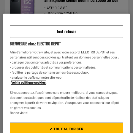
Smartphone XIAOMI Redmi 15C 256Go 5G Noir
Ecran : 6,9 "
Stockage : 256 Go
Photo : 50 MP
€
158
★★★★★
★★★★★
Tout refuser
Payer en
plusieurs fois
3.5
/5
(
74
)
BIENVENUE chez ELECTRO DEPOT
Comparer
Afin d'améliorer votre visite, et avec votre accord, ELECTRO DEPOT et ses
partenaires utilisent des cookies qui traitent vos données personnelles pour :
- partager des contenus adaptés à vos préférences,
- proposer des publicités et communications personnalisées,
- faciliter le partage de contenu sur les réseaux sociaux,
- analyser le trafic sur notre site web.
Voir la politique cookies
.
Si vous acceptez, l'expérience sera encore meilleure, si vous n'acceptez pas,
des cookies statistiques sont déposés afin de réaliser des statistiques
anonymes à partir de votre navigation. Vous pouvez vous opposer à leur dépôt
en gérant vos cookies.
Bonne visite!
✔ TOUT AUTORISER