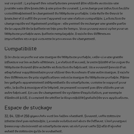
sur ce point : La plupart des smartphones peuvent être utilisés au moins une
journée sans être branchés à une prise de courant. La recharge par induction facilite
considérablement le chargement du téléphone portable. Cela évite de devoir le
brancher et il suffit de poser l'appareil sur une station compatible. La fonction de
charge rapide est également pratique : elle permet de recharger une grande partie
de la capacité de la batterie en très peu de temps. Vous pouvez aussi opter pour un
téléphone portable avec batterie remplaçable. Il existe des différences
importantes en ce qui concerne le processus de chargement.
Compatibilité
Si le choix se porte sur une marque de téléphone portable, celle-ci a une grande
influence sur les achats ultérieurs. La station d'accueil, le verre blindé et la coque du
téléphone doivent être achetés en fonction du fabricant. On a souvent besoin d'un
adaptateur supplémentaire pour utiliser des écouteurs d'une autre marque. Il existe
des différences de prix significatives selon la marque du téléphone portable. Même
les gadgets apparemment indépendants du smartphone, comme le support pour
vélo, la boîte à musique et le trépied, ne peuvent souvent pas être utilisés par un
autre fabricant. En cas de changement de système d'exploitation, par exemple
d'Android à iOS, il convient de vérifier la disponibilité (gratuite) de vos applications.
Espace de stockage
32, 64, 128 et 256 gigaoctets sont les tailles standard. Souvent, cette mémoire
interne n'est pas extensible. La seule solution est alors de l'effacer. C'est pourquoi
beaucoup choisissent un smartphone avec un slot pour carte SD afin d'ajouter
autant de mémoire qu'ils le souhaitent.