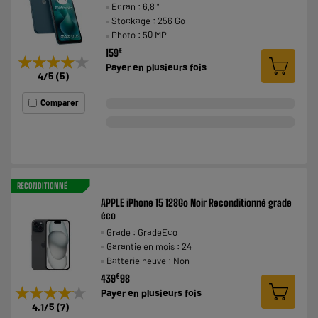
Ecran : 6,8 "
Stockage : 256 Go
Photo : 50 MP
€
159
★★★★★
★★★★★
Payer en
plusieurs fois
4
/5
(
5
)
Comparer
RECONDITIONNÉ
APPLE iPhone 15 128Go Noir Reconditionné grade
éco
Grade : GradeEco
Garantie en mois : 24
Batterie neuve : Non
€
439
98
★★★★★
★★★★★
Payer en
plusieurs fois
4.1
/5
(
7
)