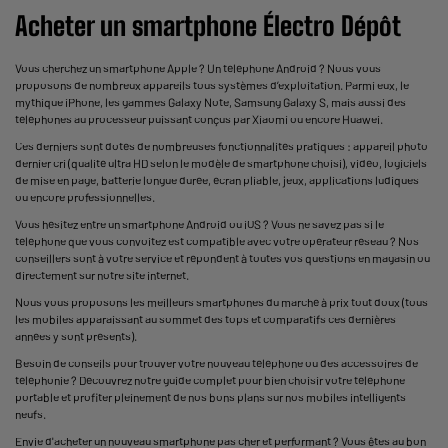
Acheter un smartphone Électro Dépôt
Vous cherchez un smartphone Apple ? Un téléphone Android ? Nous vous
proposons de nombreux appareils tous systèmes d’exploitation. Parmi eux, le
mythique iPhone, les gammes Galaxy Note, Samsung Galaxy S, mais aussi des
téléphones au processeur puissant conçus par Xiaomi ou encore Huawei.
Ces derniers sont dotés de nombreuses fonctionnalités pratiques : appareil photo
dernier cri (qualité ultra HD selon le modèle de smartphone choisi), vidéo, logiciels
de mise en page, batterie longue durée, écran pliable, jeux, applications ludiques
ou encore professionnelles.
Vous hésitez entre un smartphone Android ou iOS ? Vous ne savez pas si le
téléphone que vous convoitez est compatible avec votre opérateur réseau ? Nos
conseillers sont à votre service et répondent à toutes vos questions en magasin ou
directement sur notre site internet.
Nous vous proposons les meilleurs smartphones du marché à prix tout doux (tous
les mobiles apparaissant au sommet des tops et comparatifs ces dernières
années y sont présents).
Besoin de conseils pour trouver votre nouveau téléphone ou des accessoires de
téléphonie ? Découvrez notre guide complet pour bien choisir votre téléphone
portable et profiter pleinement de nos bons plans sur nos mobiles intelligents
neufs.
Envie d'acheter un nouveau smartphone pas cher et performant ? Vous êtes au bon