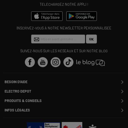
TÉLÉCHARGEZ NOTRE APPLI !
INSCRIVEZ-VOUS À NOTRE NEWSLETTER PERSONNALISÉE
OK
SUIVEZ-NOUS SUR LES RÉSEAUX ET SUR NOTRE BLOG
BESOIN D'AIDE
Contactez-nous
ELECTRO DEPOT
Suivre ma commande
Modifier ou annuler ma commande
PRODUITS & CONSEILS
SAV
Qui sommes nous ?
Nos marques
Payer en plusieurs fois
INFOS LÉGALES
Rejoignez-nous !
Les avis du site
Information phishing
Nos engagements RSE
Infos légales
Nos catégories phares
Voir toutes les Questions / Réponses
Pour les pros : Electro Des Pros
CGV
Le moins cher
À chacun son Everest !
Politique cookies
Offres de remboursement