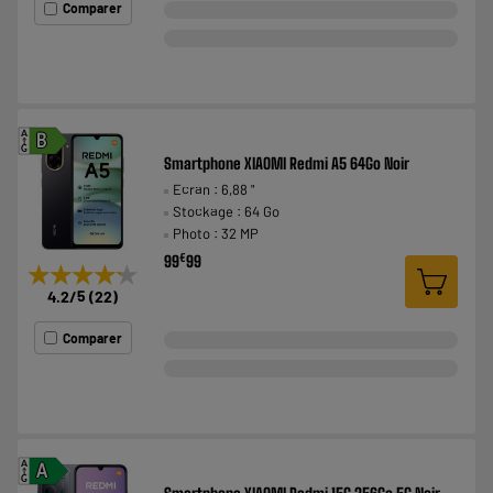
Comparer
A
B
G
Smartphone XIAOMI Redmi A5 64Go Noir
Ecran : 6,88 "
Stockage : 64 Go
Photo : 32 MP
€
99
99
★★★★★
★★★★★
4.2
/5
(
22
)
Comparer
A
A
G