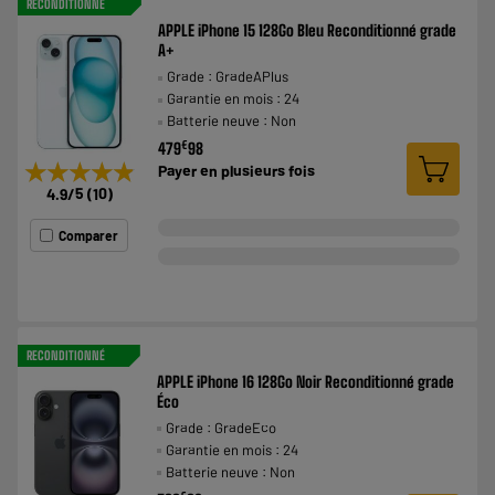
RECONDITIONNÉ
APPLE iPhone 15 128Go Bleu Reconditionné grade
A+
Grade : GradeAPlus
Garantie en mois : 24
Batterie neuve : Non
€
479
98
★★★★★
★★★★★
Payer en
plusieurs fois
4.9
/5
(
10
)
Comparer
RECONDITIONNÉ
APPLE iPhone 16 128Go Noir Reconditionné grade
Éco
Grade : GradeEco
Garantie en mois : 24
Batterie neuve : Non