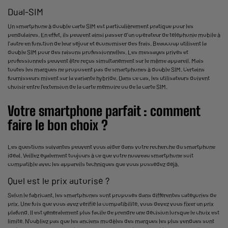
Dual-SIM
Un smartphone à double carte SIM est particulièrement pratique pour les
pendulaires. En effet, ils peuvent ainsi passer d'un opérateur de téléphonie mobile à
l'autre en fonction de leur séjour et économiser des frais. Beaucoup utilisent la
double SIM pour des raisons professionnelles. Les messages privés et
professionnels peuvent être reçus simultanément sur le même appareil. Mais
toutes les marques ne proposent pas de smartphones à double SIM. Certains
fournisseurs misent sur la variante hybride. Dans ce cas, les utilisateurs doivent
choisir entre l'extension de la carte mémoire ou de la carte SIM.
Votre smartphone parfait : comment
faire le bon choix ?
Les questions suivantes peuvent vous aider dans votre recherche du smartphone
idéal. Veillez également toujours à ce que votre nouveau smartphone soit
compatible avec les appareils techniques que vous possédez déjà.
Quel est le prix autorisé ?
Selon le fabricant, les smartphones sont proposés dans différentes catégories de
prix. Une fois que vous avez vérifié la compatibilité, vous devez vous fixer un prix
plafond. Il est généralement plus facile de prendre une décision lorsque le choix est
limité. N'oubliez pas que les anciens modèles des marques les plus vendues sont