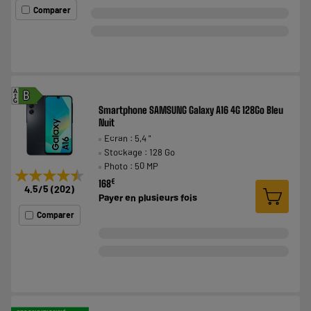
Comparer
A
B
G
Smartphone SAMSUNG Galaxy A16 4G 128Go Bleu
Nuit
Ecran : 5,4 "
Stockage : 128 Go
Photo : 50 MP
★★★★★
★★★★★
€
168
4.5
/5
(
202
)
Payer en
plusieurs fois
Comparer