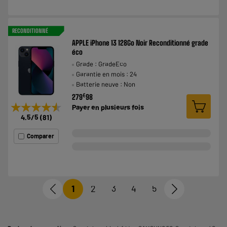
RECONDITIONNÉ
APPLE iPhone 13 128Go Noir Reconditionné grade
éco
Grade : GradeEco
Garantie en mois : 24
Batterie neuve : Non
€
279
98
★★★★★
★★★★★
Payer en
plusieurs fois
4.5
/5
(
81
)
Comparer
1
2
3
4
5