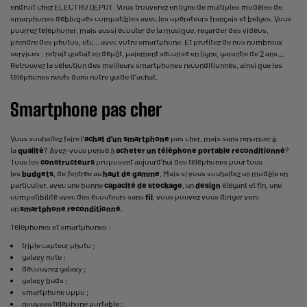
endroit chez ELECTRO DEPOT. Vous trouverez en ligne de multiples modèles de
smarphones débloqués compatibles avec les opérateurs français et belges. Vous
pourrez téléphoner, mais aussi écouter de la musique, regarder des vidéos,
prendre des photos, etc... avec votre smartphone. Et profitez de nos nombreux
services : retrait gratuit en dépôt, paiement sécurisé en ligne, garantie de 2 ans…
Retrouvez la sélection des meilleurs smartphones reconditionnés, ainsi que les
téléphones neufs dans notre guide d’achat.
Smartphone pas cher
Vous souhaitez faire l’
achat d’un smartphone
pas cher, mais sans renoncer à
la
qualité
? Avez-vous pensé à
acheter un téléphone portable reconditionné
?
Tous les
constructeurs
proposent aujourd’hui des téléphones pour tous
les
budgets
, de l’entrée au
haut de gamme
. Mais si vous souhaitez un modèle en
particulier, avec une bonne
capacité de stockage
, un
design
élégant et fin, une
compatibilité avec des écouteurs sans
fil
, vous pouvez vous diriger vers
un
smartphone reconditionné
.
Téléphones et smartphones :
triple capteur photo
;
galaxy note
;
découvrez galaxy
;
galaxy buds
;
smartphone oppo
;
nouveau téléphone portable
;