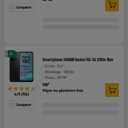
Comparer
A
A
G
Smartphone XIAOMI Redmi 15C 4G 128Go Noir
Ecran : 6,9 "
Stockage : 128 Go
Photo : 50 MP
€
149
★★★★★
★★★★★
Payer en
plusieurs fois
4
/5
(
58
)
Comparer