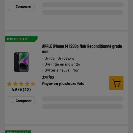
Comparer
RECONDITIONNÉ
APPLE iPhone 14 128Go Noir Reconditionné grade
éco
Grade : GradeEco
Garantie en mois : 24
Batterie neuve : Non
€
329
98
★★★★★
★★★★★
Payer en
plusieurs fois
4.6
/5
(
22
)
Comparer