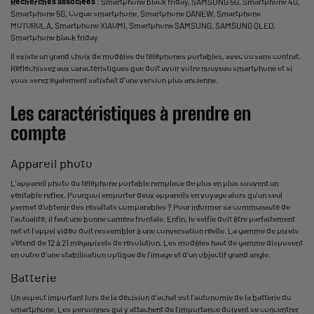
Recherches associées
:
Smartphone black friday
,
SAMSUNG 5G
,
Smartphone 4G
,
Smartphone 5G
,
Coque smartphone
,
Smartphone DANEW
,
Smartphone
MOTOROLA
,
Smartphone XIAOMI
,
Smartphone SAMSUNG
,
SAMSUNG QLED
,
Smartphone black friday
Il existe un grand choix de modèles de téléphones portables, avec ou sans contrat.
Réfléchissez aux caractéristiques que doit avoir votre nouveau smartphone et si
vous serez également satisfait d'une version plus ancienne.
Les caractéristiques à prendre en
compte
Appareil photo
L'appareil photo du téléphone portable remplace de plus en plus souvent un
véritable reflex. Pourquoi emporter deux appareils en voyage alors qu'un seul
permet d'obtenir des résultats comparables ? Pour informer sa communauté de
l'actualité, il faut une bonne caméra frontale. Enfin, le selfie doit être parfaitement
net et l'appel vidéo doit ressembler à une conversation réelle. La gamme de pixels
s'étend de 12 à 21 mégapixels de résolution. Les modèles haut de gamme disposent
en outre d'une stabilisation optique de l'image et d'un objectif grand angle.
Batterie
Un aspect important lors de la décision d'achat est l'autonomie de la batterie du
smartphone. Les personnes qui y attachent de l'importance doivent se concentrer