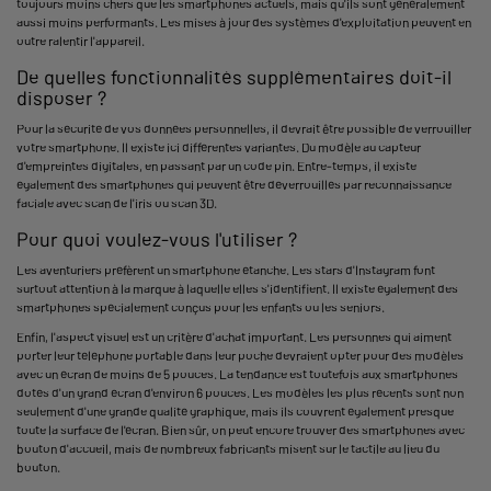
toujours moins chers que les smartphones actuels, mais qu'ils sont généralement
aussi moins performants. Les mises à jour des systèmes d'exploitation peuvent en
outre ralentir l'appareil.
De quelles fonctionnalités supplémentaires doit-il
disposer ?
Pour la sécurité de vos données personnelles, il devrait être possible de verrouiller
votre smartphone. Il existe ici différentes variantes. Du modèle au capteur
d'empreintes digitales, en passant par un code pin. Entre-temps, il existe
également des smartphones qui peuvent être déverrouillés par reconnaissance
faciale avec scan de l'iris ou scan 3D.
Pour quoi voulez-vous l'utiliser ?
Les aventuriers préfèrent un smartphone étanche. Les stars d'Instagram font
surtout attention à la marque à laquelle elles s'identifient. Il existe également des
smartphones spécialement conçus pour les enfants ou les seniors.
Enfin, l'aspect visuel est un critère d'achat important. Les personnes qui aiment
porter leur téléphone portable dans leur poche devraient opter pour des modèles
avec un écran de moins de 5 pouces. La tendance est toutefois aux smartphones
dotés d'un grand écran d'environ 6 pouces. Les modèles les plus récents sont non
seulement d'une grande qualité graphique, mais ils couvrent également presque
toute la surface de l'écran. Bien sûr, on peut encore trouver des smartphones avec
bouton d'accueil, mais de nombreux fabricants misent sur le tactile au lieu du
bouton.