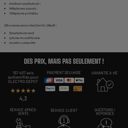
meilleur smartphone
;
téléphones xiaomi
;
Téléphone portable
;
Découvrez aussi chez Electro Dépôt :
Smartphone neuf
iphone reconditionne
montre connectée
DES PRIX, MAIS PAS SEULEMENT !
157 407 avis
PAIEMENT SÉCURISÉ
GARANTIE À VIE
authentifiés pour
ELECTRO DEPOT
★★★★★
★★★★★
4,3
SERVICE APRÈS-
QUESTIONS /
SERVICE CLIENT
VENTE
RÉPONSES