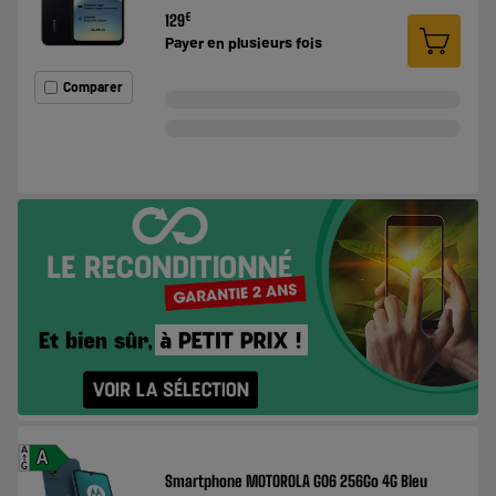
€
129
Payer en
plusieurs fois
Comparer
A
A
G
Smartphone MOTOROLA G06 256Go 4G Bleu