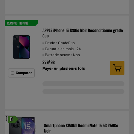
RECONDITIONNÉ
APPLE iPhone 13 128Go Noir Reconditionné grade
éco
Grade : GradeEco
Garantie en mois : 24
Batterie neuve : Non
€
279
98
Payer en
plusieurs fois
Comparer
A
B
G
Smartphone XIAOMI Redmi Note 15 5G 256Go
Noir