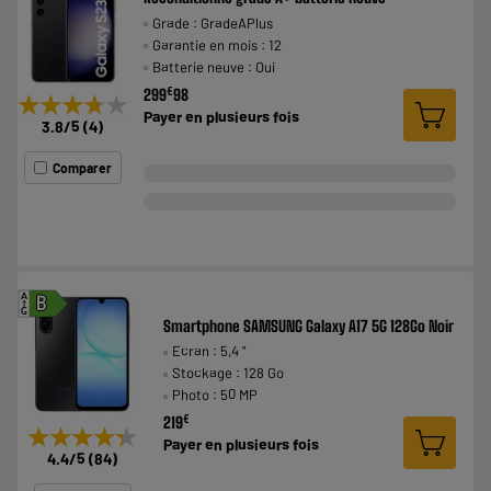
Grade : GradeAPlus
Garantie en mois : 12
Batterie neuve : Oui
€
299
98
★★★★★
★★★★★
Payer en
plusieurs fois
3.8
/5
(
4
)
Comparer
A
B
G
Smartphone SAMSUNG Galaxy A17 5G 128Go Noir
Ecran : 5,4 "
Stockage : 128 Go
Photo : 50 MP
€
219
★★★★★
★★★★★
Payer en
plusieurs fois
4.4
/5
(
84
)