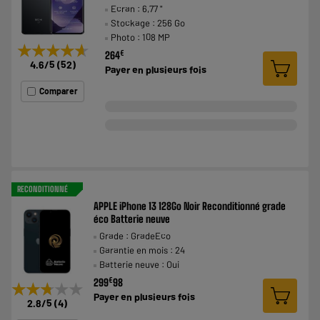
Ecran : 6,77 "
Stockage : 256 Go
Photo : 108 MP
★★★★★
★★★★★
€
264
4.6
/5
(
52
)
Payer en
plusieurs fois
Comparer
RECONDITIONNÉ
APPLE iPhone 13 128Go Noir Reconditionné grade
éco Batterie neuve
Grade : GradeEco
Garantie en mois : 24
Batterie neuve : Oui
€
299
98
★★★★★
★★★★★
Payer en
plusieurs fois
2.8
/5
(
4
)