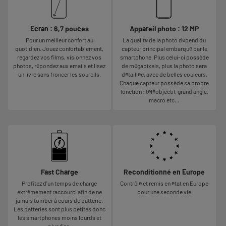
Ecran : 6,7 pouces
Appareil photo : 12 MP
Pour un meilleur confort au
La qualité de la photo dépend du
quotidien. Jouez confortablement,
capteur principal embarqué par le
regardez vos films, visionnez vos
smartphone. Plus celui-ci possède
photos, répondez aux emails et lisez
de mégapixels, plus la photo sera
un livre sans froncer les sourcils.
détaillée, avec de belles couleurs.
Chaque capteur possède sa propre
fonction : téléobjectif, grand angle,
macro etc…
Fast Charge
Reconditionné en Europe
Profitez d'un temps de charge
Contrôlé et remis en état en Europe
extrêmement raccourci afin de ne
pour une seconde vie
jamais tomber à cours de batterie.
Les batteries sont plus petites donc
les smartphones moins lourds et
plus fins.