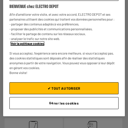
BIENVENUE chez ELECTRO DEPOT
Afin d'améliorer votre visite, et avec votre accord, ELECTRO DEPOT et ses
partenaires utilisent des cookies qui traitent vos données personnelles pour :
- partager des contenus adaptés à vos préférences,
- proposer des publicités et communications personnalisées,
- faciliter le partage de contenu sur les réseaux sociaux,
- analyser le trafic sur notre site web.
Voir la politique cookies
.
Si vous acceptez, l'expérience sera encore meilleure, si vous n'acceptez pas,
des cookies statistiques sont déposés afin de réaliser des statistiques
anonymes à partir de votre navigation. Vous pouvez vous opposer à leur dépôt
en gérant vos cookies.
Bonne visite!
✔ TOUT AUTORISER
Découvrez l'APPLE iPhone 15 Plus 128Go Vert
Gérer les cookies
Reconditionné grade éco