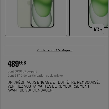
page.
1/3
Voir les caractéristiques
489
€
98
0
€
01
Dont
8
€
40
Dont
UN CRÉDIT VOUS ENGAGE ET DOIT ÊTRE REMBOURSÉ.
VÉRIFIEZ VOS CAPACITÉS DE REMBOURSEMENT
AVANT DE VOUS ENGAGER.