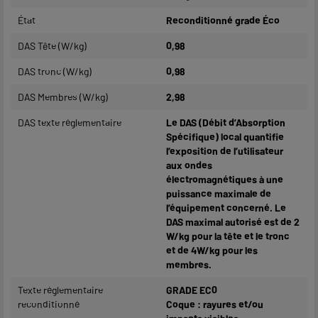
État
Reconditionné grade Éco
DAS Tête (W/kg)
0,98
DAS tronc (W/kg)
0,98
DAS Membres (W/kg)
2,98
DAS texte réglementaire
Le DAS (Débit d’Absorption
Spécifique) local quantifie
l’exposition de l’utilisateur
aux ondes
électromagnétiques à une
puissance maximale de
l’équipement concerné. Le
DAS maximal autorisé est de 2
W/kg pour la tête et le tronc
et de 4W/kg pour les
membres.
Texte réglementaire
GRADE EC0
reconditionné
Coque : rayures et/ou