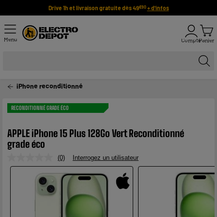
Drive 1h et livraison gratuite dès 49
+ d'infos
€90
Menu
Compte
Panier
iPhone reconditionné
RECONDITIONNÉ GRADE ÉCO
APPLE iPhone 15 Plus 128Go Vert Reconditionné
grade éco
(0)
Interrogez un utilisateur
Aucune
valeur
de
notation.
Lien
sur
la
même