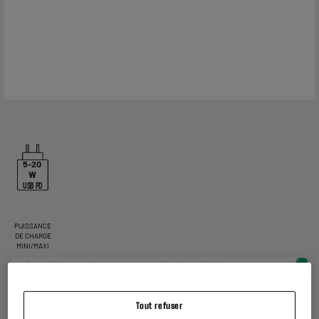
5-20
W
USB PD
PUISSANCE
DE CHARGE
MINI/MAXI
Tout refuser