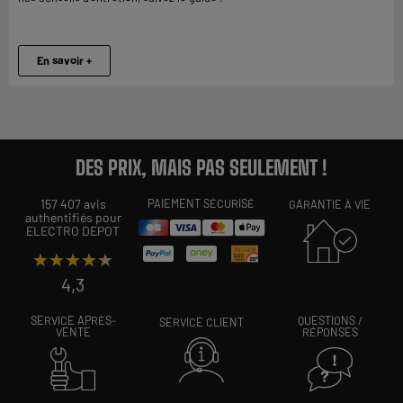
En savoir +
DES PRIX, MAIS PAS SEULEMENT !
157 407 avis
PAIEMENT SÉCURISÉ
GARANTIE À VIE
authentifiés pour
ELECTRO DEPOT
★★★★★
★★★★★
4,3
SERVICE APRÈS-
QUESTIONS /
SERVICE CLIENT
VENTE
RÉPONSES