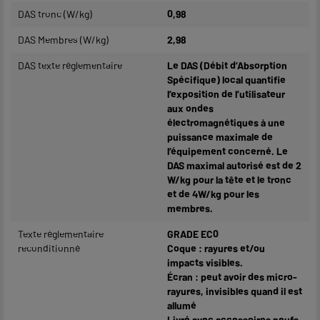
DAS tronc (W/kg)
0,98
DAS Membres (W/kg)
2,98
DAS texte réglementaire
Le DAS (Débit d’Absorption
Spécifique) local quantifie
l’exposition de l’utilisateur
aux ondes
électromagnétiques à une
puissance maximale de
l’équipement concerné. Le
DAS maximal autorisé est de 2
W/kg pour la tête et le tronc
et de 4W/kg pour les
membres.
Texte réglementaire
GRADE EC0
reconditionné
Coque : rayures et/ou
impacts visibles.
Écran : peut avoir des micro-
rayures, invisibles quand il est
allumé
Livré avec accessoires neufs