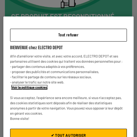
Tout refuser
BIENVENUE chez ELECTRO DEPOT
Afin d'améliorer votre visite, et avec votre accord, ELECTRO DEPOT et ses
partenaires utilisent des cookies qui traitent vos données personnelles pour :
- partager des contenus adaptés à vos préférences,
- proposer des publicités et communications personnalisées,
- faciliter le partage de contenu sur les réseaux sociaux,
- analyser le trafic sur notre site web.
Voir la politique cookies
.
Si vous acceptez, l'expérience sera encore meilleure, si vous n'acceptez pas,
Découvrez l'APPLE iPhone 15 Plus 128Go Rose
des cookies statistiques sont déposés afin de réaliser des statistiques
Reconditionné grade éco
anonymes à partir de votre navigation. Vous pouvez vous opposer à leur dépôt
en gérant vos cookies.
Bonne visite!
✔ TOUT AUTORISER