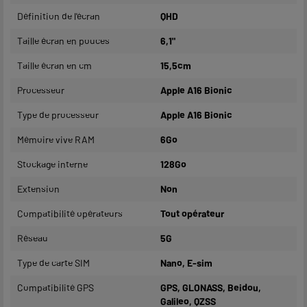
Définition de l'écran
QHD
Taille écran en pouces
6,1"
Taille écran en cm
15,5cm
Processeur
Apple A16 Bionic
Type de processeur
Apple A16 Bionic
Mémoire vive RAM
6Go
Stockage interne
128Go
Extension
Non
Compatibilité opérateurs
Tout opérateur
Réseau
5G
Type de carte SIM
Nano, E-sim
Compatibilité GPS
GPS, GLONASS, Beidou,
Galileo, QZSS