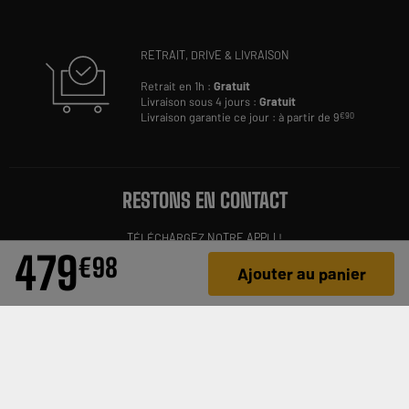
RETRAIT, DRIVE & LIVRAISON
Retrait en 1h :
Gratuit
Livraison sous 4 jours :
Gratuit
Livraison garantie ce jour : à partir de 9
€90
RESTONS EN CONTACT
TÉLÉCHARGEZ NOTRE APPLI !
479
€
98
Ajouter au panier
INSCRIVEZ-VOUS À NOTRE NEWSLETTER PERSONNALISÉE
OK
SUIVEZ-NOUS SUR LES RÉSEAUX ET SUR NOTRE BLOG