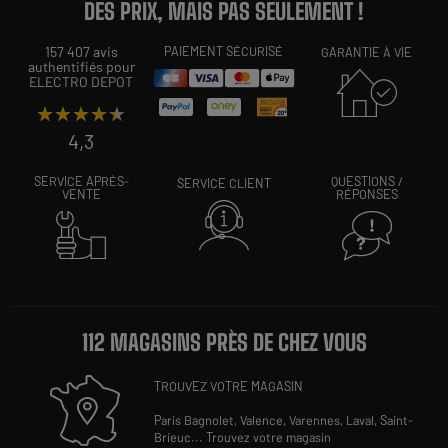
DES PRIX, MAIS PAS SEULEMENT !
157 407 avis
PAIEMENT SÉCURISÉ
GARANTIE À VIE
authentifiés pour
ELECTRO DEPOT
★★★★★
★★★★★
4,3
SERVICE APRÈS-
QUESTIONS /
SERVICE CLIENT
VENTE
RÉPONSES
112 MAGASINS PRÈS DE CHEZ VOUS
TROUVEZ VOTRE MAGASIN
Paris Bagnolet,
Valence,
Varennes,
Laval,
Saint-
Brieuc
...
Trouvez votre magasin