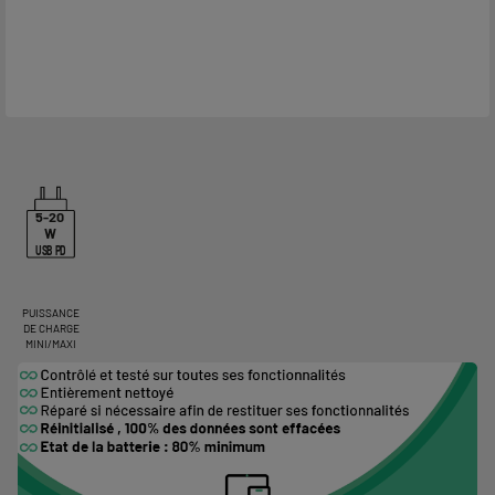
5-20
W
USB PD
PUISSANCE
DE CHARGE
MINI/MAXI