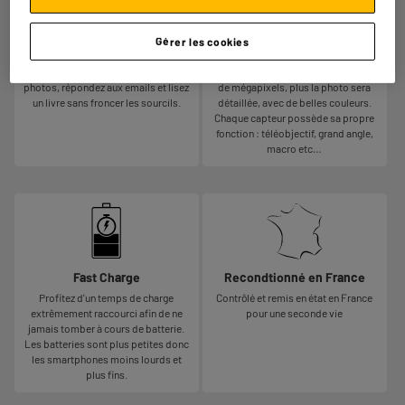
Ecran : 6,7 pouces
Appareil photo : 12MP
Pour un meilleur confort au
La qualité de la photo dépend du
Gérer les cookies
quotidien. Jouez confortablement,
capteur principal embarqué par le
regardez vos films, visionnez vos
smartphone. Plus celui-ci possède
photos, répondez aux emails et lisez
de mégapixels, plus la photo sera
un livre sans froncer les sourcils.
détaillée, avec de belles couleurs.
Chaque capteur possède sa propre
fonction : téléobjectif, grand angle,
macro etc…
Fast Charge
Recondtionné en France
Profitez d'un temps de charge
Contrôlé et remis en état en France
extrêmement raccourci afin de ne
pour une seconde vie
jamais tomber à cours de batterie.
Les batteries sont plus petites donc
les smartphones moins lourds et
plus fins.