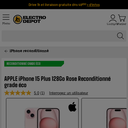
Drive 1h et livraison gratuite dès 49
+ d'infos
€90
Menu
Compte
Panier
iPhone reconditionné
RECONDITIONNÉ GRADE ÉCO
APPLE iPhone 15 Plus 128Go Rose Reconditionné
grade éco
5.0
(1)
Interrogez un utilisateur
Lire
1
avis.
Lien
sur
la
même
page.