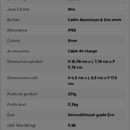
Jack 3.5 mm
Non
Boitier
Cadre Aluminium & Dos verre
Résistance
IP68
Coloris
Rose
Accessoires.
Câble de charge
Dimensions produit
H 16,09 cm x L 7,78 cm x P
0,78 cm
Dimensions colis
H 4,5 cm x L 9,5 cm x P 17,5
cm
Poids du produit
201g
Poids brut
0,3kg
État
Reconditionné grade Éco
DAS Tête (W/kg)
0,98