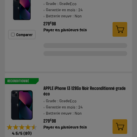
Grade : GradeEco
Garantie en mois : 24
Batterie neuve : Non
€
279
98
Payer en
plusieurs fois
Comparer
RECONDITIONNÉ
APPLE iPhone 13 128Go Noir Reconditionné grade
éco
Grade : GradeEco
Garantie en mois : 24
Batterie neuve : Non
€
279
98
★★★★★
★★★★★
Payer en
plusieurs fois
4.5
/5
(
80
)