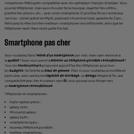
smarphones débloqués compatibles avec les opérateurs français et belges. Vous
pourrez téléphoner, mais aussi écouter de la musique, regarder des vidéos,
prendre des photos, etc... avec votre smartphone. Et profitez de nos nombreux
services : retrait gratuit en dépôt, paiement sécurisé en ligne, garantie de 2 ans…
Retrouvez la sélection des meilleurs smartphones reconditionnés, ainsi que les
téléphones neufs dans notre guide d’achat.
Smartphone pas cher
Vous souhaitez faire l’
achat d’un smartphone
pas cher, mais sans renoncer à
la
qualité
? Avez-vous pensé à
acheter un téléphone portable reconditionné
?
Tous les
constructeurs
proposent aujourd’hui des téléphones pour tous
les
budgets
, de l’entrée au
haut de gamme
. Mais si vous souhaitez un modèle en
particulier, avec une bonne
capacité de stockage
, un
design
élégant et fin, une
compatibilité avec des écouteurs sans
fil
, vous pouvez vous diriger vers
un
smartphone reconditionné
.
Téléphones et smartphones :
triple capteur photo
;
galaxy note
;
découvrez galaxy
;
galaxy buds
;
smartphone oppo
;
nouveau téléphone portable
;
meilleur smartphone
;