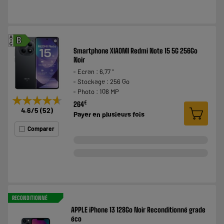
A
B
G
Smartphone XIAOMI Redmi Note 15 5G 256Go
Noir
Ecran : 6,77 "
Stockage : 256 Go
Photo : 108 MP
★★★★★
★★★★★
€
264
4.6
/5
(
52
)
Payer en
plusieurs fois
Comparer
RECONDITIONNÉ
APPLE iPhone 13 128Go Noir Reconditionné grade
éco