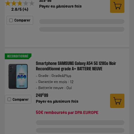
329
98
★★★★★
★★★★★
Payer en
plusieurs fois
2.8
/5
(
4
)
Comparer
RECONDITIONNÉ
Smartphone SAMSUNG Galaxy A54 5G 128Go Noir
Reconditionné grade A+ BATTERIE NEUVE
Grade : GradeAPlus
Garantie en mois : 12
Batterie neuve : Oui
€
249
99
Comparer
Payer en
plusieurs fois
50€ remboursés par DPA EUROPE