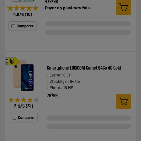
€
479
98
★★★★★
★★★★★
Payer en
plusieurs fois
4.9
/5
(
10
)
Comparer
A
D
G
Smartphone LOGICOM Comet 64Go 4G Gold
Ecran : 6,51 "
Stockage : 64 Go
Photo : 16 MP
€
79
99
★★★★★
★★★★★
3.9
/5
(
31
)
Comparer