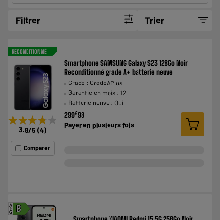
Filtrer
Trier
RECONDITIONNÉ
Smartphone SAMSUNG Galaxy S23 128Go Noir
Reconditionné grade A+ batterie neuve
Grade : GradeAPlus
Garantie en mois : 12
Batterie neuve : Oui
€
299
98
★★★★★
★★★★★
Payer en
plusieurs fois
3.8
/5
(
4
)
Comparer
A
B
G
Smartphone XIAOMI Redmi 15 5G 256Go Noir