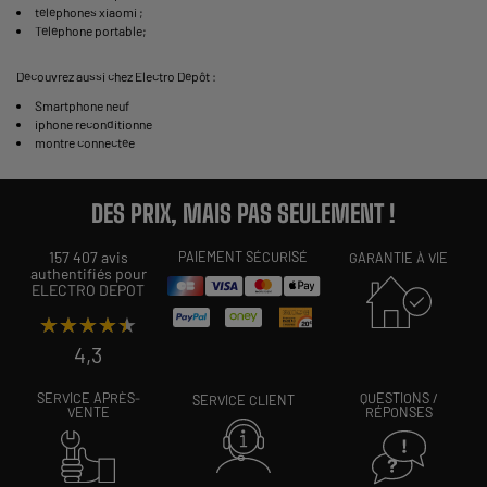
téléphones xiaomi
;
Téléphone portable
;
Découvrez aussi chez Electro Dépôt :
Smartphone neuf
iphone reconditionne
montre connectée
DES PRIX, MAIS PAS SEULEMENT !
157 407 avis
PAIEMENT SÉCURISÉ
GARANTIE À VIE
authentifiés pour
ELECTRO DEPOT
★★★★★
★★★★★
4,3
SERVICE APRÈS-
QUESTIONS /
SERVICE CLIENT
VENTE
RÉPONSES