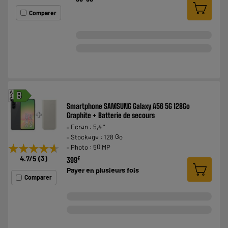
Comparer
A
B
G
Smartphone SAMSUNG Galaxy A56 5G 128Go
Graphite + Batterie de secours
Ecran : 5,4 "
Stockage : 128 Go
★★★★★
★★★★★
Photo : 50 MP
4.7
/5
(
3
)
€
399
Payer en
plusieurs fois
Comparer