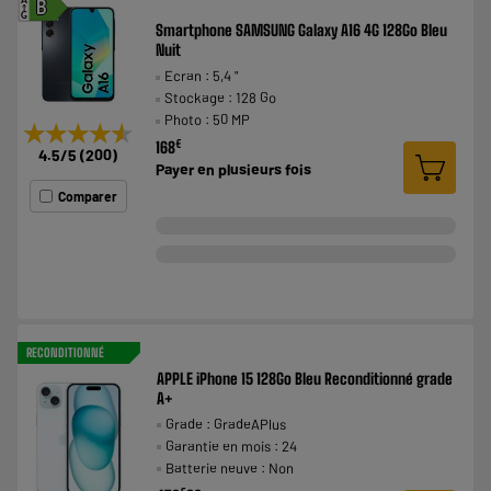
A
B
G
Smartphone SAMSUNG Galaxy A16 4G 128Go Bleu
Nuit
Ecran : 5,4 "
Stockage : 128 Go
Photo : 50 MP
★★★★★
★★★★★
€
168
4.5
/5
(
200
)
Payer en
plusieurs fois
Comparer
RECONDITIONNÉ
APPLE iPhone 15 128Go Bleu Reconditionné grade
A+
Grade : GradeAPlus
Garantie en mois : 24
Batterie neuve : Non