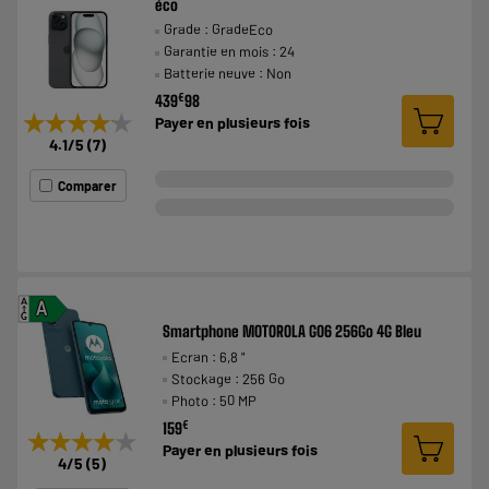
éco
Grade : GradeEco
Garantie en mois : 24
Batterie neuve : Non
€
439
98
★★★★★
★★★★★
Payer en
plusieurs fois
4.1
/5
(
7
)
Comparer
A
A
G
Smartphone MOTOROLA G06 256Go 4G Bleu
Ecran : 6,8 "
Stockage : 256 Go
Photo : 50 MP
€
159
★★★★★
★★★★★
Payer en
plusieurs fois
4
/5
(
5
)