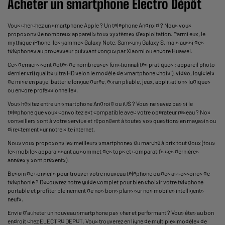
Acheter un smartphone Électro Dépôt
Vous cherchez un smartphone Apple ? Un téléphone Android ? Nous vous
proposons de nombreux appareils tous systèmes d’exploitation. Parmi eux, le
mythique iPhone, les gammes Galaxy Note, Samsung Galaxy S, mais aussi des
téléphones au processeur puissant conçus par Xiaomi ou encore Huawei.
Ces derniers sont dotés de nombreuses fonctionnalités pratiques : appareil photo
dernier cri (qualité ultra HD selon le modèle de smartphone choisi), vidéo, logiciels
de mise en page, batterie longue durée, écran pliable, jeux, applications ludiques
ou encore professionnelles.
Vous hésitez entre un smartphone Android ou iOS ? Vous ne savez pas si le
téléphone que vous convoitez est compatible avec votre opérateur réseau ? Nos
conseillers sont à votre service et répondent à toutes vos questions en magasin ou
directement sur notre site internet.
Nous vous proposons les meilleurs smartphones du marché à prix tout doux (tous
les mobiles apparaissant au sommet des tops et comparatifs ces dernières
années y sont présents).
Besoin de conseils pour trouver votre nouveau téléphone ou des accessoires de
téléphonie ? Découvrez notre guide complet pour bien choisir votre téléphone
portable et profiter pleinement de nos bons plans sur nos mobiles intelligents
neufs.
Envie d'acheter un nouveau smartphone pas cher et performant ? Vous êtes au bon
endroit chez ELECTRO DEPOT. Vous trouverez en ligne de multiples modèles de