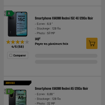
A
A
G
Smartphone XIAOMI Redmi 15C 4G 128Go Noir
Ecran : 6,9 "
Stockage : 128 Go
Photo : 50 MP
€
149
★★★★★
★★★★★
Payer en
plusieurs fois
4
/5
(
58
)
Comparer
ARRIVAGE
Smartphone XIAOMI Redmi A5 128Go Noir
A
B
Ecran : 6,88 "
G
Stockage : 128 Go
Photo : 32 MP