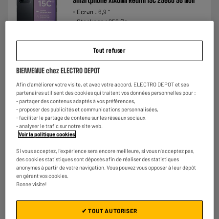
Smartphone XIAOMI Redmi 15C 256Go 5G Noir
Ecran : 6,9 "
Stockage : 256 Go
Photo : 50 MP
€
158
★★★★★
★★★★★
Tout refuser
Payer en
plusieurs fois
3.5
/5
(
74
)
BIENVENUE chez ELECTRO DEPOT
Comparer
Afin d'améliorer votre visite, et avec votre accord, ELECTRO DEPOT et ses
partenaires utilisent des cookies qui traitent vos données personnelles pour :
- partager des contenus adaptés à vos préférences,
- proposer des publicités et communications personnalisées,
- faciliter le partage de contenu sur les réseaux sociaux,
- analyser le trafic sur notre site web.
Voir la politique cookies
.
Si vous acceptez, l'expérience sera encore meilleure, si vous n'acceptez pas,
des cookies statistiques sont déposés afin de réaliser des statistiques
anonymes à partir de votre navigation. Vous pouvez vous opposer à leur dépôt
en gérant vos cookies.
Bonne visite!
✔ TOUT AUTORISER