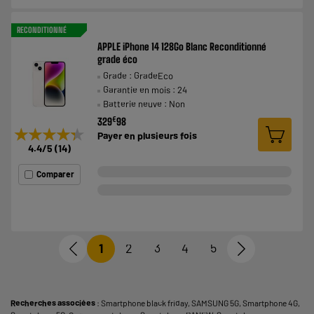
RECONDITIONNÉ
APPLE iPhone 14 128Go Blanc Reconditionné
grade éco
Grade : GradeEco
Garantie en mois : 24
Batterie neuve : Non
€
329
98
★★★★★
★★★★★
Payer en
plusieurs fois
4.4
/5
(
14
)
Comparer
1
2
3
4
5
Recherches associées
:
Smartphone black friday
,
SAMSUNG 5G
,
Smartphone 4G
,