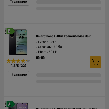
Comparer
A
B
G
Smartphone XIAOMI Redmi A5 64Go Noir
Ecran : 6,88 "
Stockage : 64 Go
Photo : 32 MP
€
99
99
★★★★★
★★★★★
4.2
/5
(
22
)
Comparer
A
A
G