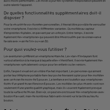
aussi moins performants. Les mises à jour des systèmes d'exploitation peuvent en
outre ralentir l'appareil.
De quelles fonctionnalités supplémentaires doit-il
disposer ?
Pour la sécurité de vos données personnelles, il devrait être possible de verrouiller
votre smartphone. Il existe ici différentes variantes. Du modèle au capteur
d'empreintes digitales, en passant par un code pin. Entre-temps, il existe
également des smartphones qui peuvent être déverrouillés par reconnaissance
faciale avec scan de l'iris ou scan 3D.
Pour quoi voulez-vous l'utiliser ?
Les aventuriers préfèrent un smartphone étanche. Les stars d'Instagram font
surtout attention à la marque à laquelle elles s'identifient. Il existe également des
smartphones spécialement conçus pour les enfants ou les seniors.
Enfin, l'aspect visuel est un critère d'achat important. Les personnes qui aiment
porter leur téléphone portable dans leur poche devraient opter pour des modèles
avec un écran de moins de 5 pouces. La tendance est toutefois aux smartphones
dotés d'un grand écran d'environ 6 pouces. Les modèles les plus récents sont non
seulement d'une grande qualité graphique, mais ils couvrent également presque
toute la surface de l'écran. Bien sûr, on peut encore trouver des smartphones avec
bouton d'accueil, mais de nombreux fabricants misent sur le tactile au lieu du
bouton.