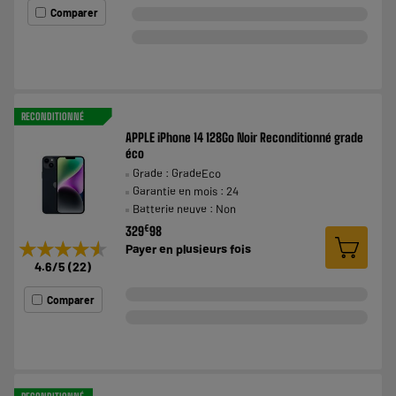
Comparer
RECONDITIONNÉ
APPLE iPhone 14 128Go Noir Reconditionné grade
éco
Grade : GradeEco
Garantie en mois : 24
Batterie neuve : Non
€
329
98
★★★★★
★★★★★
Payer en
plusieurs fois
4.6
/5
(
22
)
Comparer