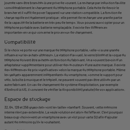
journée sans être branchés à une prise de courant. La recharge par induction facilite
considérablement le chargement du téléphone portable. Cela évite de devoir le
brancher et il suffit de poser l'appareil sur une station compatible. La fonction de
charge rapide est également pratique : elle permet de recharger une grande partie
de la capacité de la batterie en très peu de temps. Vous pouvez aussi opter pour un
téléphone portable avec batterie remplaçable. Il existe des différences
importantes en ce qui concerne le processus de chargement.
Compatibilité
Si le choix se porte sur une marque de téléphone portable, celle-ci a une grande
influence sur les achats ultérieurs. La station d'accueil, le verre blindé et la coque du
téléphone doivent être achetés en fonction du fabricant. On a souvent besoin d'un
adaptateur supplémentaire pour utiliser des écouteurs d'une autre marque. Il existe
des différences de prix significatives selon la marque du téléphone portable. Même
les gadgets apparemment indépendants du smartphone, comme le support pour
vélo, la boîte à musique et le trépied, ne peuvent souvent pas être utilisés par un
autre fabricant. En cas de changement de système d'exploitation, par exemple
d'Android à iOS, il convient de vérifier la disponibilité (gratuite) de vos applications.
Espace de stockage
32, 64, 128 et 256 gigaoctets sont les tailles standard. Souvent, cette mémoire
interne n'est pas extensible. La seule solution est alors de l'effacer. C'est pourquoi
beaucoup choisissent un smartphone avec un slot pour carte SD afin d'ajouter
autant de mémoire qu'ils le souhaitent.