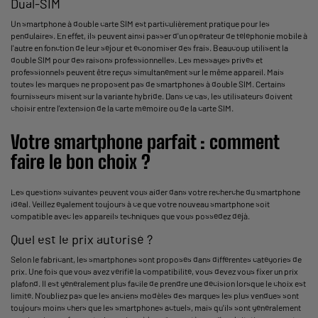
Dual-SIM
Un smartphone à double carte SIM est particulièrement pratique pour les
pendulaires. En effet, ils peuvent ainsi passer d'un opérateur de téléphonie mobile à
l'autre en fonction de leur séjour et économiser des frais. Beaucoup utilisent la
double SIM pour des raisons professionnelles. Les messages privés et
professionnels peuvent être reçus simultanément sur le même appareil. Mais
toutes les marques ne proposent pas de smartphones à double SIM. Certains
fournisseurs misent sur la variante hybride. Dans ce cas, les utilisateurs doivent
choisir entre l'extension de la carte mémoire ou de la carte SIM.
Votre smartphone parfait : comment
faire le bon choix ?
Les questions suivantes peuvent vous aider dans votre recherche du smartphone
idéal. Veillez également toujours à ce que votre nouveau smartphone soit
compatible avec les appareils techniques que vous possédez déjà.
Quel est le prix autorisé ?
Selon le fabricant, les smartphones sont proposés dans différentes catégories de
prix. Une fois que vous avez vérifié la compatibilité, vous devez vous fixer un prix
plafond. Il est généralement plus facile de prendre une décision lorsque le choix est
limité. N'oubliez pas que les anciens modèles des marques les plus vendues sont
toujours moins chers que les smartphones actuels, mais qu'ils sont généralement