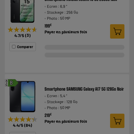
Ecran : 6,9 "
Stockage : 256 Go
Photo : 50 MP
€
199
★★★★★
★★★★★
Payer en
plusieurs fois
4.7
/5
(
3
)
Comparer
A
B
G
Smartphone SAMSUNG Galaxy A17 5G 128Go Noir
Ecran : 5,4 "
Stockage : 128 Go
Photo : 50 MP
€
219
★★★★★
★★★★★
Payer en
plusieurs fois
4.4
/5
(
84
)