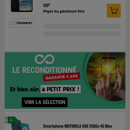
€
129
Payer en
plusieurs fois
Comparer
A
A
G
Smartphone MOTOROLA G06 256Go 4G Bleu