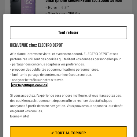
Smartphone XIAOMI Redmi 15C 256Go 5G Noir
Ecran : 6,9 "
Stockage : 256 Go
Photo : 50 MP
€
158
★★★★★
★★★★★
Tout refuser
Payer en
plusieurs fois
3.5
/5
(
74
)
BIENVENUE chez ELECTRO DEPOT
Comparer
Afin d'améliorer votre visite, et avec votre accord, ELECTRO DEPOT et ses
partenaires utilisent des cookies qui traitent vos données personnelles pour :
- partager des contenus adaptés à vos préférences,
- proposer des publicités et communications personnalisées,
- faciliter le partage de contenu sur les réseaux sociaux,
- analyser le trafic sur notre site web.
Voir la politique cookies
.
Si vous acceptez, l'expérience sera encore meilleure, si vous n'acceptez pas,
des cookies statistiques sont déposés afin de réaliser des statistiques
anonymes à partir de votre navigation. Vous pouvez vous opposer à leur dépôt
en gérant vos cookies.
Bonne visite!
✔ TOUT AUTORISER