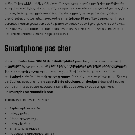
endroit chez ELECTRO DEPOT. Vous trouverez en ligne de multiples modèles de
smarphones débloqués compatibles avec les opérateurs français et belges. Vous
pourrez téléphoner, mais aussi écouter de la musique, regarder des vidéos,
prendre des photos, etc... avec votre smartphone. Et profitez de nos nombreux
services : retrait gratuit en dépôt, paiement sécurisé en ligne, garantie de 2 ans…
Retrouvez la sélection des meilleurs smartphones reconditionnés, ainsi que les
téléphones neufs dans notre guide d’achat.
Smartphone pas cher
Vous souhaitez faire l’
achat d’un smartphone
pas cher, mais sans renoncer à
la
qualité
? Avez-vous pensé à
acheter un téléphone portable reconditionné
?
Tous les
constructeurs
proposent aujourd’hui des téléphones pour tous
les
budgets
, de l’entrée au
haut de gamme
. Mais si vous souhaitez un modèle en
particulier, avec une bonne
capacité de stockage
, un
design
élégant et fin, une
compatibilité avec des écouteurs sans
fil
, vous pouvez vous diriger vers
un
smartphone reconditionné
.
Téléphones et smartphones :
triple capteur photo
;
galaxy note
;
découvrez galaxy
;
galaxy buds
;
smartphone oppo
;
nouveau téléphone portable
;