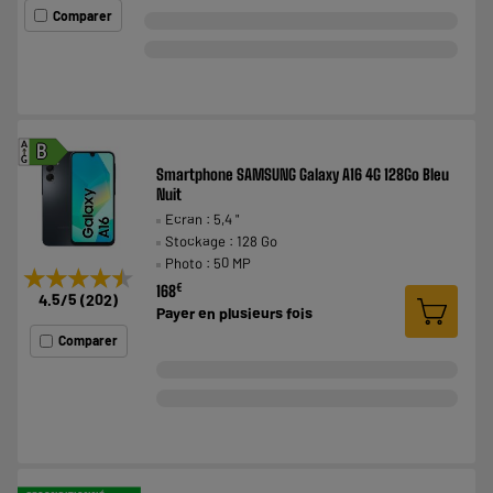
Comparer
A
B
G
Smartphone SAMSUNG Galaxy A16 4G 128Go Bleu
Nuit
Ecran : 5,4 "
Stockage : 128 Go
Photo : 50 MP
★★★★★
★★★★★
€
168
4.5
/5
(
202
)
Payer en
plusieurs fois
Comparer