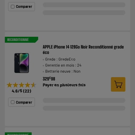
Comparer
RECONDITIONNÉ
APPLE iPhone 14 128Go Noir Reconditionné grade
éco
Grade : GradeEco
Garantie en mois : 24
Batterie neuve : Non
€
329
98
★★★★★
★★★★★
Payer en
plusieurs fois
4.6
/5
(
22
)
Comparer