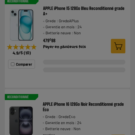
RECONDITIONNÉ
APPLE iPhone 15 128Go Bleu Reconditionné grade
A+
Grade : GradeAPlus
Garantie en mois : 24
Batterie neuve : Non
€
479
98
★★★★★
★★★★★
Payer en
plusieurs fois
4.9
/5
(
10
)
Comparer
RECONDITIONNÉ
APPLE iPhone 16 128Go Noir Reconditionné grade
Éco
Grade : GradeEco
Garantie en mois : 24
Batterie neuve : Non