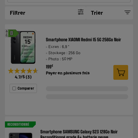
Filtrer
Trier
A
B
G
Smartphone XIAOMI Redmi 15 5G 256Go Noir
Ecran : 6,9 "
Stockage : 256 Go
Photo : 50 MP
€
199
★★★★★
★★★★★
Payer en
plusieurs fois
4.7
/5
(
3
)
Comparer
RECONDITIONNÉ
Smartphone SAMSUNG Galaxy S23 128Go Noir
Reconditionné grade A+ batterie neuve