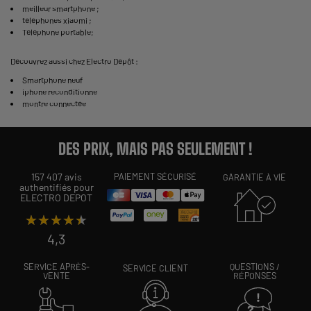
meilleur smartphone
;
téléphones xiaomi
;
Téléphone portable
;
Découvrez aussi chez Electro Dépôt :
Smartphone neuf
iphone reconditionne
montre connectée
DES PRIX, MAIS PAS SEULEMENT !
157 407 avis
PAIEMENT SÉCURISÉ
GARANTIE À VIE
authentifiés pour
ELECTRO DEPOT
★★★★★
★★★★★
4,3
SERVICE APRÈS-
QUESTIONS /
SERVICE CLIENT
VENTE
RÉPONSES