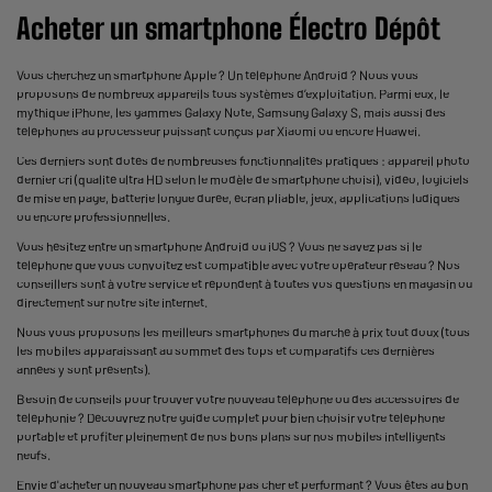
Acheter un smartphone Électro Dépôt
Vous cherchez un smartphone Apple ? Un téléphone Android ? Nous vous
proposons de nombreux appareils tous systèmes d’exploitation. Parmi eux, le
mythique iPhone, les gammes Galaxy Note, Samsung Galaxy S, mais aussi des
téléphones au processeur puissant conçus par Xiaomi ou encore Huawei.
Ces derniers sont dotés de nombreuses fonctionnalités pratiques : appareil photo
dernier cri (qualité ultra HD selon le modèle de smartphone choisi), vidéo, logiciels
de mise en page, batterie longue durée, écran pliable, jeux, applications ludiques
ou encore professionnelles.
Vous hésitez entre un smartphone Android ou iOS ? Vous ne savez pas si le
téléphone que vous convoitez est compatible avec votre opérateur réseau ? Nos
conseillers sont à votre service et répondent à toutes vos questions en magasin ou
directement sur notre site internet.
Nous vous proposons les meilleurs smartphones du marché à prix tout doux (tous
les mobiles apparaissant au sommet des tops et comparatifs ces dernières
années y sont présents).
Besoin de conseils pour trouver votre nouveau téléphone ou des accessoires de
téléphonie ? Découvrez notre guide complet pour bien choisir votre téléphone
portable et profiter pleinement de nos bons plans sur nos mobiles intelligents
neufs.
Envie d'acheter un nouveau smartphone pas cher et performant ? Vous êtes au bon