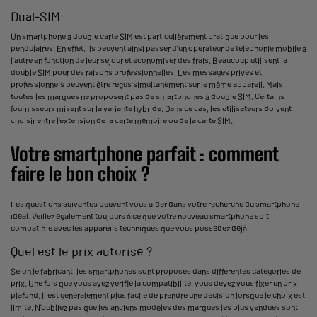
Dual-SIM
Un smartphone à double carte SIM est particulièrement pratique pour les
pendulaires. En effet, ils peuvent ainsi passer d'un opérateur de téléphonie mobile à
l'autre en fonction de leur séjour et économiser des frais. Beaucoup utilisent la
double SIM pour des raisons professionnelles. Les messages privés et
professionnels peuvent être reçus simultanément sur le même appareil. Mais
toutes les marques ne proposent pas de smartphones à double SIM. Certains
fournisseurs misent sur la variante hybride. Dans ce cas, les utilisateurs doivent
choisir entre l'extension de la carte mémoire ou de la carte SIM.
Votre smartphone parfait : comment
faire le bon choix ?
Les questions suivantes peuvent vous aider dans votre recherche du smartphone
idéal. Veillez également toujours à ce que votre nouveau smartphone soit
compatible avec les appareils techniques que vous possédez déjà.
Quel est le prix autorisé ?
Selon le fabricant, les smartphones sont proposés dans différentes catégories de
prix. Une fois que vous avez vérifié la compatibilité, vous devez vous fixer un prix
plafond. Il est généralement plus facile de prendre une décision lorsque le choix est
limité. N'oubliez pas que les anciens modèles des marques les plus vendues sont