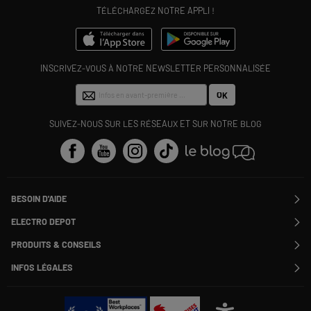
TÉLÉCHARGEZ NOTRE APPLI !
INSCRIVEZ-VOUS À NOTRE NEWSLETTER PERSONNALISÉE
OK
SUIVEZ-NOUS SUR LES RÉSEAUX ET SUR NOTRE BLOG
BESOIN D'AIDE
Contactez-nous
ELECTRO DEPOT
Suivre ma commande
Modifier ou annuler ma commande
PRODUITS & CONSEILS
SAV
Qui sommes nous ?
Nos marques
Payer en plusieurs fois
INFOS LÉGALES
Rejoignez-nous !
Les avis du site
Information phishing
Nos engagements RSE
Infos légales
Nos catégories phares
Voir toutes les Questions / Réponses
Pour les pros : Electro Des Pros
CGV
Le moins cher
À chacun son Everest !
Politique cookies
Offres de remboursement