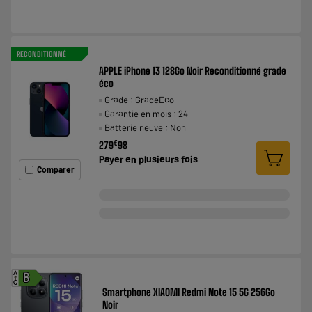
RECONDITIONNÉ
APPLE iPhone 13 128Go Noir Reconditionné grade
éco
Grade : GradeEco
Garantie en mois : 24
Batterie neuve : Non
€
279
98
Payer en
plusieurs fois
Comparer
A
B
G
Smartphone XIAOMI Redmi Note 15 5G 256Go
Noir