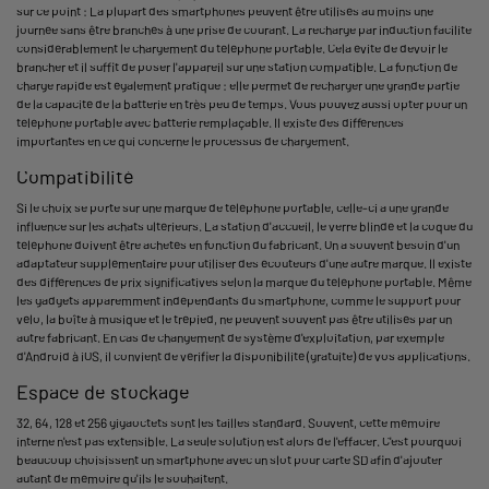
sur ce point : La plupart des smartphones peuvent être utilisés au moins une
journée sans être branchés à une prise de courant. La recharge par induction facilite
considérablement le chargement du téléphone portable. Cela évite de devoir le
brancher et il suffit de poser l'appareil sur une station compatible. La fonction de
charge rapide est également pratique : elle permet de recharger une grande partie
de la capacité de la batterie en très peu de temps. Vous pouvez aussi opter pour un
téléphone portable avec batterie remplaçable. Il existe des différences
importantes en ce qui concerne le processus de chargement.
Compatibilité
Si le choix se porte sur une marque de téléphone portable, celle-ci a une grande
influence sur les achats ultérieurs. La station d'accueil, le verre blindé et la coque du
téléphone doivent être achetés en fonction du fabricant. On a souvent besoin d'un
adaptateur supplémentaire pour utiliser des écouteurs d'une autre marque. Il existe
des différences de prix significatives selon la marque du téléphone portable. Même
les gadgets apparemment indépendants du smartphone, comme le support pour
vélo, la boîte à musique et le trépied, ne peuvent souvent pas être utilisés par un
autre fabricant. En cas de changement de système d'exploitation, par exemple
d'Android à iOS, il convient de vérifier la disponibilité (gratuite) de vos applications.
Espace de stockage
32, 64, 128 et 256 gigaoctets sont les tailles standard. Souvent, cette mémoire
interne n'est pas extensible. La seule solution est alors de l'effacer. C'est pourquoi
beaucoup choisissent un smartphone avec un slot pour carte SD afin d'ajouter
autant de mémoire qu'ils le souhaitent.