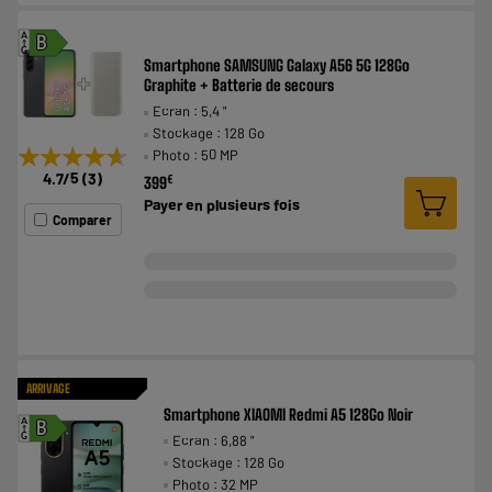
A
B
G
Smartphone SAMSUNG Galaxy A56 5G 128Go
Graphite + Batterie de secours
Ecran : 5,4 "
Stockage : 128 Go
★★★★★
★★★★★
Photo : 50 MP
4.7
/5
(
3
)
€
399
Payer en
plusieurs fois
Comparer
ARRIVAGE
Smartphone XIAOMI Redmi A5 128Go Noir
A
B
Ecran : 6,88 "
G
Stockage : 128 Go
Photo : 32 MP