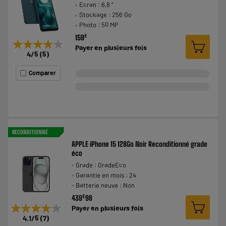
Ecran : 6,8 "
Stockage : 256 Go
Photo : 50 MP
€
159
★★★★★
★★★★★
Payer en
plusieurs fois
4
/5
(
5
)
Comparer
RECONDITIONNÉ
APPLE iPhone 15 128Go Noir Reconditionné grade
éco
Grade : GradeEco
Garantie en mois : 24
Batterie neuve : Non
€
439
98
★★★★★
★★★★★
Payer en
plusieurs fois
4.1
/5
(
7
)