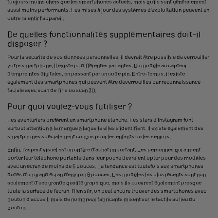
toujours moins chers que les smartphones actuels, mais qu'ils sont généralement
aussi moins performants. Les mises à jour des systèmes d'exploitation peuvent en
outre ralentir l'appareil.
De quelles fonctionnalités supplémentaires doit-il
disposer ?
Pour la sécurité de vos données personnelles, il devrait être possible de verrouiller
votre smartphone. Il existe ici différentes variantes. Du modèle au capteur
d'empreintes digitales, en passant par un code pin. Entre-temps, il existe
également des smartphones qui peuvent être déverrouillés par reconnaissance
faciale avec scan de l'iris ou scan 3D.
Pour quoi voulez-vous l'utiliser ?
Les aventuriers préfèrent un smartphone étanche. Les stars d'Instagram font
surtout attention à la marque à laquelle elles s'identifient. Il existe également des
smartphones spécialement conçus pour les enfants ou les seniors.
Enfin, l'aspect visuel est un critère d'achat important. Les personnes qui aiment
porter leur téléphone portable dans leur poche devraient opter pour des modèles
avec un écran de moins de 5 pouces. La tendance est toutefois aux smartphones
dotés d'un grand écran d'environ 6 pouces. Les modèles les plus récents sont non
seulement d'une grande qualité graphique, mais ils couvrent également presque
toute la surface de l'écran. Bien sûr, on peut encore trouver des smartphones avec
bouton d'accueil, mais de nombreux fabricants misent sur le tactile au lieu du
bouton.