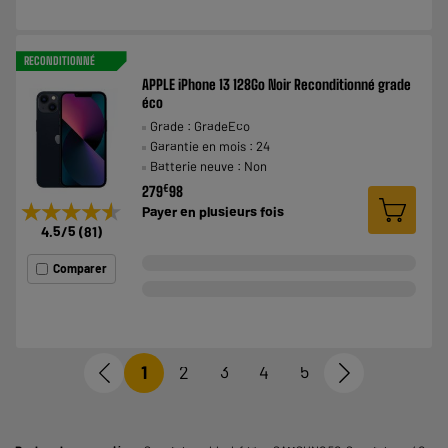
RECONDITIONNÉ
APPLE iPhone 13 128Go Noir Reconditionné grade
éco
Grade : GradeEco
Garantie en mois : 24
Batterie neuve : Non
€
279
98
★★★★★
★★★★★
Payer en
plusieurs fois
4.5
/5
(
81
)
Comparer
1
2
3
4
5