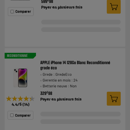
€
599
98
Payer en
plusieurs fois
Comparer
RECONDITIONNÉ
APPLE iPhone 14 128Go Blanc Reconditionné
grade éco
Grade : GradeEco
Garantie en mois : 24
Batterie neuve : Non
€
329
98
★★★★★
★★★★★
Payer en
plusieurs fois
4.4
/5
(
14
)
Comparer