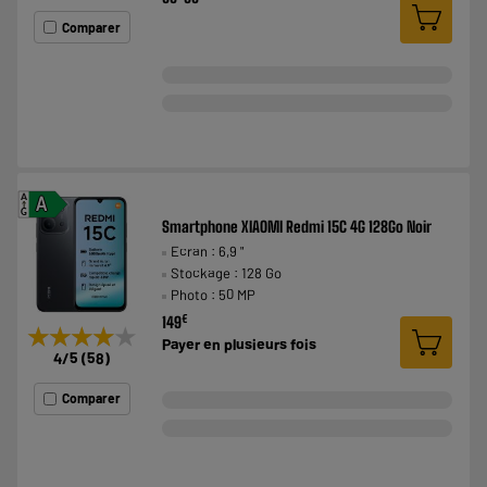
Comparer
A
A
G
Smartphone XIAOMI Redmi 15C 4G 128Go Noir
Ecran : 6,9 "
Stockage : 128 Go
Photo : 50 MP
€
149
★★★★★
★★★★★
Payer en
plusieurs fois
4
/5
(
58
)
Comparer