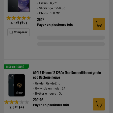
Ecran : 6,77 "
Stockage : 256 Go
Photo : 108 MP
★★★★★
★★★★★
€
264
4.6
/5
(
52
)
Payer en
plusieurs fois
Comparer
RECONDITIONNÉ
APPLE iPhone 13 128Go Noir Reconditionné grade
éco Batterie neuve
Grade : GradeEco
Garantie en mois : 24
Batterie neuve : Oui
€
299
98
★★★★★
★★★★★
Payer en
plusieurs fois
2.8
/5
(
4
)