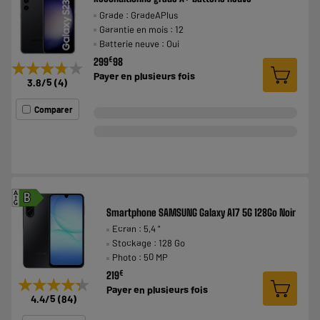
Grade : GradeAPlus
Garantie en mois : 12
Batterie neuve : Oui
€
299
98
★★★★★
★★★★★
Payer en
plusieurs fois
3.8
/5
(
4
)
Comparer
A
B
G
Smartphone SAMSUNG Galaxy A17 5G 128Go Noir
Ecran : 5,4 "
Stockage : 128 Go
Photo : 50 MP
€
219
★★★★★
★★★★★
Payer en
plusieurs fois
4.4
/5
(
84
)