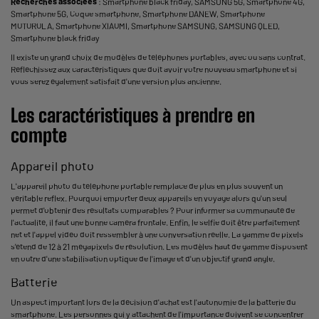
Recherches associées
:
Smartphone black friday
,
SAMSUNG 5G
,
Smartphone 4G
,
Smartphone 5G
,
Coque smartphone
,
Smartphone DANEW
,
Smartphone
MOTOROLA
,
Smartphone XIAOMI
,
Smartphone SAMSUNG
,
SAMSUNG QLED
,
Smartphone black friday
Il existe un grand choix de modèles de téléphones portables, avec ou sans contrat.
Réfléchissez aux caractéristiques que doit avoir votre nouveau smartphone et si
vous serez également satisfait d'une version plus ancienne.
Les caractéristiques à prendre en
compte
Appareil photo
L'appareil photo du téléphone portable remplace de plus en plus souvent un
véritable reflex. Pourquoi emporter deux appareils en voyage alors qu'un seul
permet d'obtenir des résultats comparables ? Pour informer sa communauté de
l'actualité, il faut une bonne caméra frontale. Enfin, le selfie doit être parfaitement
net et l'appel vidéo doit ressembler à une conversation réelle. La gamme de pixels
s'étend de 12 à 21 mégapixels de résolution. Les modèles haut de gamme disposent
en outre d'une stabilisation optique de l'image et d'un objectif grand angle.
Batterie
Un aspect important lors de la décision d'achat est l'autonomie de la batterie du
smartphone. Les personnes qui y attachent de l'importance doivent se concentrer