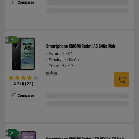
Comparer
A
B
G
Smartphone XIAOMI Redmi A5 64Go Noir
Ecran : 6,88 "
Stockage : 64 Go
Photo : 32 MP
€
99
99
★★★★★
★★★★★
4.2
/5
(
22
)
Comparer
A
A
G