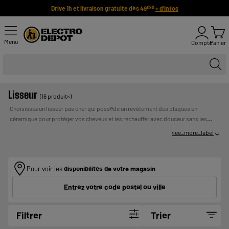
Drive 1h et livraison gratuite dès 49
+ d'infos
€90
Menu
Compte
Panier
Lisseur
(16 produits)
Choisissez un lisseur pas cher qui possède un revêtement des plaques en
céramique pour protéger vos cheveux et les réchauffer avec douceur sans les
abîmer. Le fer à lisser est prêt en quelques minutes seulement grâce à sa montée
see_more_label
en température rapide, et est facile à utiliser sur cheveux secs ou mouillés (selon
les modèles). Pour des cheveux plus brillants, optez pour les lisseurs à fonction
UN CREDIT VOUS ENGAGE ET DOIT
ionique !
Payer en plusieurs fois :
ETRE REMBOURSE. VERIFIEZ VOS CAPACITES DE
Pour voir les
disponibilités de votre magasin
REMBOURSEMENT AVANT DE VOUS ENGAGER.
Entrez votre code postal ou ville
Filtrer
Trier