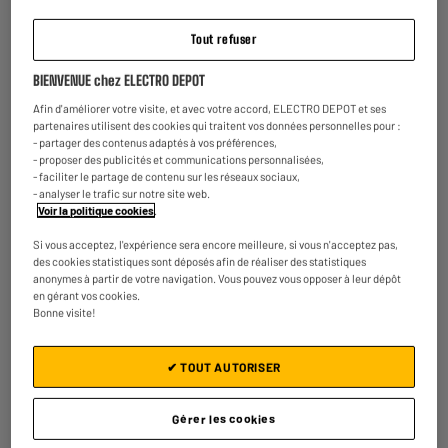
Tout refuser
Lisseur vapeur SAINT ALGUE DEMELISS TITANIUM
BIENVENUE chez ELECTRO DEPOT
Type : Lisseur vapeur
Revêtement des plaques : Titanium
Afin d'améliorer votre visite, et avec votre accord, ELECTRO DEPOT et ses
Température maximale (°C) : 230 °C
partenaires utilisent des cookies qui traitent vos données personnelles pour :
- partager des contenus adaptés à vos préférences,
€
54
48
★★★★★
★★★★★
- proposer des publicités et communications personnalisées,
- faciliter le partage de contenu sur les réseaux sociaux,
4.6
/5
(
305
)
- analyser le trafic sur notre site web.
Voir la politique cookies
.
Comparer
Si vous acceptez, l'expérience sera encore meilleure, si vous n'acceptez pas,
des cookies statistiques sont déposés afin de réaliser des statistiques
anonymes à partir de votre navigation. Vous pouvez vous opposer à leur dépôt
en gérant vos cookies.
Bonne visite!
ARRIVAGE
Lisseur DEMELISS PINK - BARBIE EDITION
✔ TOUT AUTORISER
Type : Lisseur
Revêtement des plaques : Céramiques
Gérer les cookies
Température maximale (°C) : 230 °C
€