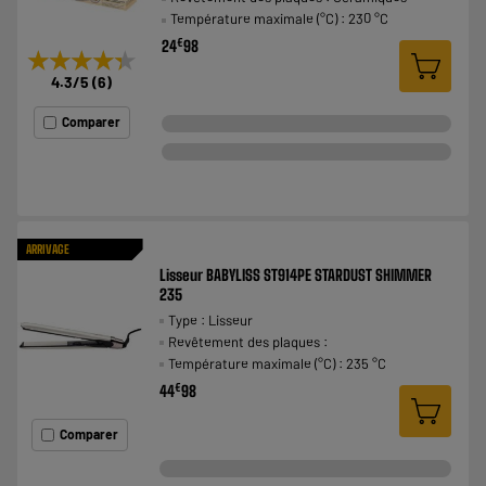
Température maximale (°C) : 230 °C
€
24
98
★★★★★
★★★★★
4.3
/5
(
6
)
Comparer
ARRIVAGE
Lisseur BABYLISS ST914PE STARDUST SHIMMER
235
Type : Lisseur
Revêtement des plaques :
Température maximale (°C) : 235 °C
€
44
98
Comparer