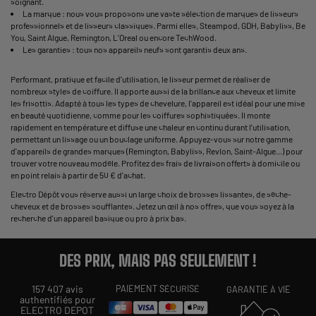
soignant.
La marque : nous vous proposons une vaste sélection de marques de lisseurs
professionnels et de lisseurs classiques. Parmi elles, Steampod, GDH, Babyliss, Be
You, Saint Algue, Remington, L’Oreal ou encore TechWood.
Les garanties : tous nos appareils neufs sont garantis deux ans.
Performant, pratique et facile d'utilisation, le lisseur permet de réaliser de
nombreux styles de coiffure. Il apporte aussi de la brillance aux cheveux et limite
les frisottis. Adapté à tous les types de chevelure, l'appareil est idéal pour une mise
en beauté quotidienne, comme pour les coiffures sophistiquées. Il monte
rapidement en température et diffuse une chaleur en continu durant l'utilisation,
permettant un lissage ou un bouclage uniforme. Appuyez-vous sur notre gamme
d'appareils de grandes marques (Remington, Babyliss, Revlon, Saint-Algue...) pour
trouver votre nouveau modèle. Profitez des frais de livraison offerts à domicile ou
en point relais à partir de 50 € d'achat.
Electro Dépôt vous réserve aussi un large choix de brosses lissantes, de sèche-
cheveux et de brosses soufflantes. Jetez un œil à nos offres, que vous soyez à la
recherche d'un appareil basique ou pro à prix bas.
DES PRIX, MAIS PAS SEULEMENT !
157 407 avis
PAIEMENT SÉCURISÉ
GARANTIE À VIE
authentifiés pour
ELECTRO DEPOT