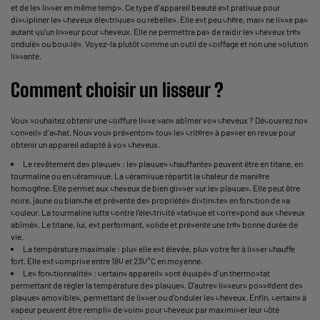
et de les lisser en même temps. Ce type d’appareil beauté est pratique pour
discipliner les cheveux électriques ou rebelles. Elle est peu chère, mais ne lisse pas
autant qu’un lisseur pour cheveux. Elle ne permettra pas de raidir les cheveux très
ondulés ou bouclés. Voyez-la plutôt comme un outil de coiffage et non une solution
lissante.
Comment choisir un lisseur ?
Vous souhaitez obtenir une coiffure lisse sans abîmer vos cheveux ? Découvrez nos
conseils d’achat. Nous vous présentons tous les critères à passer en revue pour
obtenir un appareil adapté à vos cheveux.
Le revêtement des plaques : les plaques chauffantes peuvent être en titane, en
tourmaline ou en céramique. La céramique répartit la chaleur de manière
homogène. Elle permet aux cheveux de bien glisser sur les plaques. Elle peut être
noire, jaune ou blanche et présente des propriétés distinctes en fonction de sa
couleur. La tourmaline lutte contre l’électricité statique et correspond aux cheveux
abîmés. Le titane, lui, est performant, solide et présente une très bonne durée de
vie.
La température maximale : plus elle est élevée, plus votre fer à lisser chauffe
fort. Elle est comprise entre 180 et 230°C en moyenne.
Les fonctionnalités : certains appareils sont équipés d’un thermostat
permettant de régler la température des plaques. D’autres lisseurs possèdent des
plaques amovibles, permettant de lisser ou d’onduler les cheveux. Enfin, certains à
vapeur peuvent être remplis de soins pour cheveux par maximiser leur côté