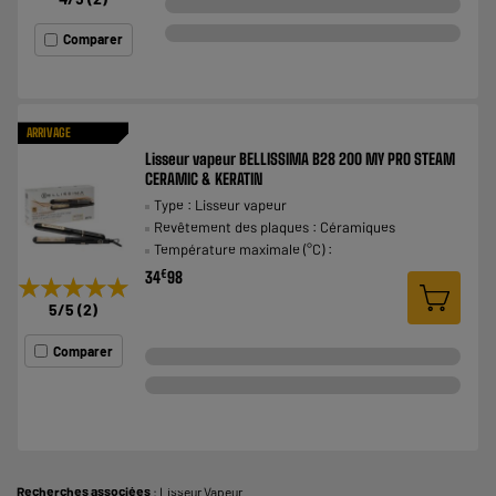
Comparer
ARRIVAGE
Lisseur vapeur BELLISSIMA B28 200 MY PRO STEAM
CERAMIC & KERATIN
Type : Lisseur vapeur
Revêtement des plaques : Céramiques
Température maximale (°C) :
€
34
98
★★★★★
★★★★★
5
/5
(
2
)
Comparer
Recherches associées
:
Lisseur Vapeur