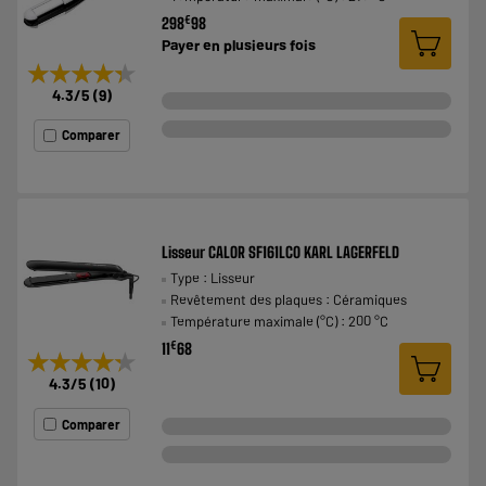
€
298
98
Payer en
plusieurs fois
★★★★★
★★★★★
4.3
/5
(
9
)
Comparer
Lisseur CALOR SF161LC0 KARL LAGERFELD
Type : Lisseur
Revêtement des plaques : Céramiques
Température maximale (°C) : 200 °C
€
11
68
★★★★★
★★★★★
4.3
/5
(
10
)
Comparer