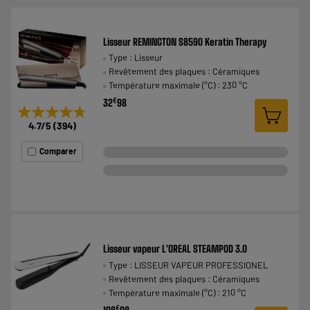
Lisseur REMINGTON S8590 Keratin Therapy
Type : Lisseur
Revêtement des plaques : Céramiques
Température maximale (°C) : 230 °C
€
32
98
★★★★★
★★★★★
4.7
/5
(
394
)
Comparer
Lisseur vapeur L'OREAL STEAMPOD 3.0
Type : LISSEUR VAPEUR PROFESSIONEL
Revêtement des plaques : Céramiques
Température maximale (°C) : 210 °C
€