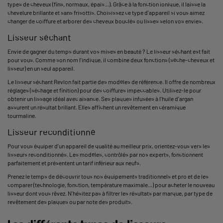
types de cheveux (fins, normaux, épais...). Grâce à la fonction ionique, il laisse la
chevelure brillante et sans frisottis. Choisissez ce type d'appareil si vous aimez
changer de coiffure et arborer des cheveux bouclés ou lisses selon vos envies.
Lisseur séchant
Envie de gagner du temps durant vos mises en beauté ? Le lisseur séchant est fait
pour vous. Comme son nom l'indique, il combine deux fonctions (sèche-cheveux et
lisseur) en un seul appareil.
Le lisseur séchant Revlon fait partie des modèles de référence. Il offre de nombreux
réglages (séchage et finition) pour des coiffures impeccables. Utilisez-le pour
obtenir un lissage idéal avec aisance. Ses plaques infusées à l'huile d'argan
assurent un résultat brillant. Elles affichent un revêtement en céramique
tourmaline.
Lisseur reconditionné
Pour vous équiper d'un appareil de qualité au meilleur prix, orientez-vous vers les
lisseurs reconditionnés. Les modèles, contrôlés par nos experts, fonctionnent
parfaitement et présentent un tarif inférieur aux neufs.
Prenez le temps de découvrir tous nos équipements traditionnels et pro et de les
comparer (technologie, fonction, température maximale...) pour acheter le nouveau
lisseur dont vous rêvez. N'hésitez pas à filtrer les résultats par marque, par type de
revêtement des plaques ou par note des produits.