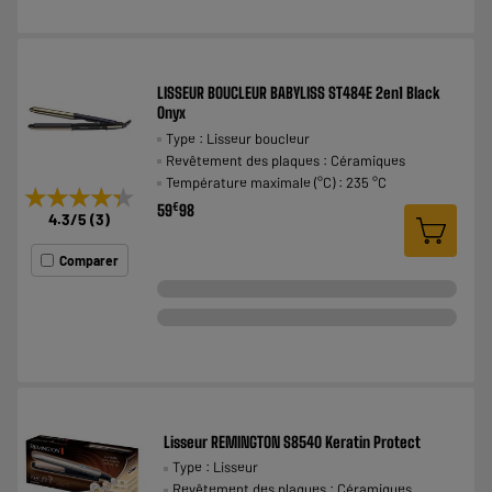
LISSEUR BOUCLEUR BABYLISS ST484E 2en1 Black
Onyx
Type : Lisseur boucleur
Revêtement des plaques : Céramiques
Température maximale (°C) : 235 °C
★★★★★
★★★★★
€
59
98
4.3
/5
(
3
)
Comparer
Lisseur REMINGTON S8540 Keratin Protect
Type : Lisseur
Revêtement des plaques : Céramiques