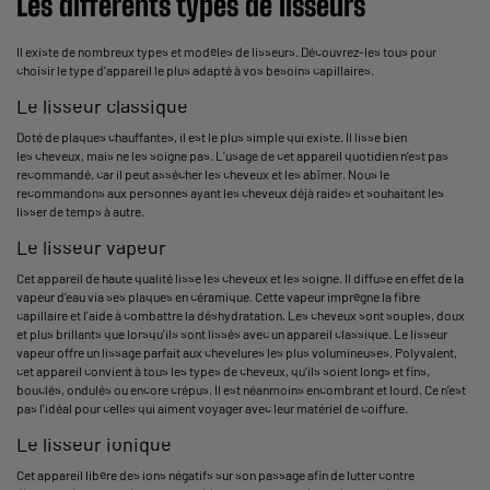
Les différents types de lisseurs
Il existe de nombreux types et modèles de lisseurs. Découvrez-les tous pour
choisir le type d’appareil le plus adapté à vos besoins capillaires.
Le lisseur classique
Doté de plaques chauffantes, il est le plus simple qui existe. Il lisse bien
les cheveux, mais ne les soigne pas. L’usage de cet appareil quotidien n’est pas
recommandé, car il peut assécher les cheveux et les abîmer. Nous le
recommandons aux personnes ayant les cheveux déjà raides et souhaitant les
lisser de temps à autre.
Le lisseur vapeur
Cet appareil de haute qualité lisse les cheveux et les soigne. Il diffuse en effet de la
vapeur d’eau via ses plaques en céramique. Cette vapeur imprègne la fibre
capillaire et l’aide à combattre la déshydratation. Les cheveux sont souples, doux
et plus brillants que lorsqu’ils sont lissés avec un appareil classique. Le lisseur
vapeur offre un lissage parfait aux chevelures les plus volumineuses. Polyvalent,
cet appareil convient à tous les types de cheveux, qu’ils soient longs et fins,
bouclés, ondulés ou encore crépus. Il est néanmoins encombrant et lourd. Ce n’est
pas l'idéal pour celles qui aiment voyager avec leur matériel de coiffure.
Le lisseur ionique
Cet appareil libère des ions négatifs sur son passage afin de lutter contre