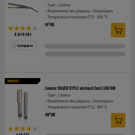
Type : Lisseur
Revêtement des plaques : Céramiques
Température maximale (°C) : 230 °C
€
14
98
★★★★★
★★★★★
3.8
/5
(
6
)
Comparer
ARRIVAGE
Lisseur SILVER STYLE séchant 2en1 LISS'AIR
Type : Lisseur
Revêtement des plaques : Céramiques
Température maximale (°C) : 160 °C
€
49
98
★★★★★
★★★★★
4
/5
(
2
)