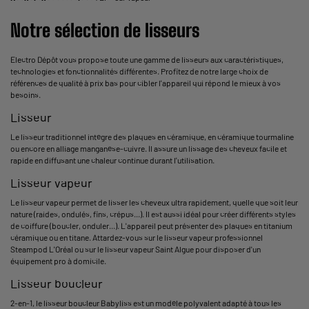
Notre sélection de lisseurs
Electro Dépôt vous propose toute une gamme de lisseurs aux caractéristiques,
technologies et fonctionnalités différentes. Profitez de notre large choix de
références de qualité à prix bas pour cibler l'appareil qui répond le mieux à vos
besoins.
Lisseur
Le lisseur traditionnel intègre des plaques en céramique, en céramique tourmaline
ou encore en alliage manganèse-cuivre. Il assure un lissage des cheveux facile et
rapide en diffusant une chaleur continue durant l'utilisation.
Lisseur vapeur
Le lisseur vapeur permet de lisser les cheveux ultra rapidement, quelle que soit leur
nature (raides, ondulés, fins, crépus...). Il est aussi idéal pour créer différents styles
de coiffure (boucler, onduler...). L'appareil peut présenter des plaques en titanium
céramique ou en titane. Attardez-vous sur le lisseur vapeur professionnel
Steampod L'Oréal ou sur le lisseur vapeur Saint Algue pour disposer d'un
équipement pro à domicile.
Lisseur boucleur
2-en-1, le lisseur boucleur Babyliss est un modèle polyvalent adapté à tous les