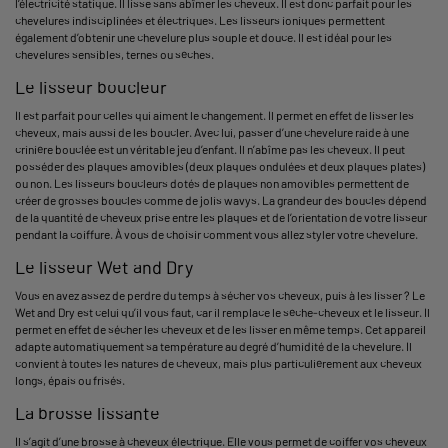
l’électricité statique. Il lisse sans abîmer les cheveux. Il est donc parfait pour les
chevelures indisciplinées et électriques. Les lisseurs ioniques permettent
également d’obtenir une chevelure plus souple et douce. Il est idéal pour les
chevelures sensibles, ternes ou sèches.
Le lisseur boucleur
Il est parfait pour celles qui aiment le changement. Il permet en effet de lisser les
cheveux, mais aussi de les boucler. Avec lui, passer d’une chevelure raide à une
crinière bouclée est un véritable jeu d’enfant. Il n’abîme pas les cheveux. Il peut
posséder des plaques amovibles (deux plaques ondulées et deux plaques plates)
ou non. Les lisseurs boucleurs dotés de plaques non amovibles permettent de
créer de grosses boucles comme de jolis wavys. La grandeur des boucles dépend
de la quantité de cheveux prise entre les plaques et de l’orientation de votre lisseur
pendant la coiffure. À vous de choisir comment vous allez styler votre chevelure.
Le lisseur Wet and Dry
Vous en avez assez de perdre du temps à sécher vos cheveux, puis à les lisser ? Le
Wet and Dry est celui qu’il vous faut, car il remplace le sèche-cheveux et le lisseur. Il
permet en effet de sécher les cheveux et de les lisser en même temps. Cet appareil
adapte automatiquement sa température au degré d’humidité de la chevelure. Il
convient à toutes les natures de cheveux, mais plus particulièrement aux cheveux
longs, épais ou frisés.
La brosse lissante
Il s’agit d’une brosse à cheveux électrique. Elle vous permet de coiffer vos cheveux