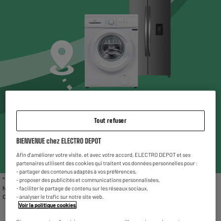
Choisissez un magasin* pour voir les produits
Tout refuser
disponibles
BIENVENUE chez ELECTRO DEPOT
Entrez votre code postal ou ville
Afin d'améliorer votre visite, et avec votre accord, ELECTRO DEPOT et ses
partenaires utilisent des cookies qui traitent vos données personnelles pour :
- partager des contenus adaptés à vos préférences,
* Liste des magasins proposant le gros électroménager reconditionné : Chambéry,
- proposer des publicités et communications personnalisées,
Nîmes, Vitrolles, Fleury Mérogis, Villetaneuse, Valenciennes, Reims La Neuvillette,
- faciliter le partage de contenu sur les réseaux sociaux,
Charleville-Mézières et Rivesaltes.
- analyser le trafic sur notre site web.
Voir la politique cookies
.