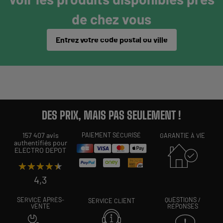
de chez vous
Entrez votre code postal ou ville
DES PRIX, MAIS PAS SEULEMENT !
157 407 avis
PAIEMENT SÉCURISÉ
GARANTIE À VIE
authentifiés pour
ELECTRO DEPOT
★★★★★
★★★★★
4,3
SERVICE APRÈS-
QUESTIONS /
SERVICE CLIENT
VENTE
RÉPONSES