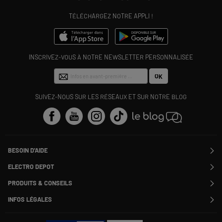
TÉLÉCHARGEZ NOTRE APPLI !
INSCRIVEZ-VOUS À NOTRE NEWSLETTER PERSONNALISÉE
OK
SUIVEZ-NOUS SUR LES RÉSEAUX ET SUR NOTRE BLOG
BESOIN D'AIDE
Contactez-nous
ELECTRO DEPOT
Suivre ma commande
Modifier ou annuler ma commande
PRODUITS & CONSEILS
SAV
Qui sommes nous ?
Nos marques
Payer en plusieurs fois
INFOS LÉGALES
Rejoignez-nous !
Les avis du site
Information phishing
Nos engagements RSE
Infos légales
Nos catégories phares
Voir toutes les Questions / Réponses
Pour les pros : Electro Des Pros
CGV
Le moins cher