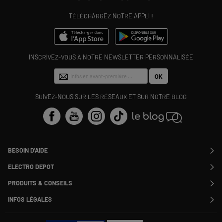
TÉLÉCHARGEZ NOTRE APPLI !
INSCRIVEZ-VOUS À NOTRE NEWSLETTER PERSONNALISÉE
OK
SUIVEZ-NOUS SUR LES RÉSEAUX ET SUR NOTRE BLOG
BESOIN D'AIDE
Contactez-nous
ELECTRO DEPOT
Suivre ma commande
Modifier ou annuler ma commande
PRODUITS & CONSEILS
SAV
Qui sommes nous ?
Nos marques
Payer en plusieurs fois
INFOS LÉGALES
Rejoignez-nous !
Les avis du site
Information phishing
Nos engagements RSE
Infos légales
Nos catégories phares
Voir toutes les Questions / Réponses
Pour les pros : Electro Des Pros
CGV
Le moins cher