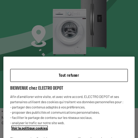
Choisissez un magasin* pour voir les produits
Tout refuser
disponibles
BIENVENUE chez ELECTRO DEPOT
Entrez votre code postal ou ville
Afin d'améliorer votre visite, et avec votre accord, ELECTRO DEPOT et ses
partenaires utilisent des cookies qui traitent vos données personnelles pour :
- partager des contenus adaptés à vos préférences,
* Liste des magasins proposant le gros électroménager reconditionné : Chambéry,
- proposer des publicités et communications personnalisées,
Nîmes, Vitrolles, Fleury Mérogis, Villetaneuse, Valenciennes, Reims La Neuvillette,
- faciliter le partage de contenu sur les réseaux sociaux,
Charleville-Mézières et Rivesaltes.
- analyser le trafic sur notre site web.
Voir la politique cookies
.