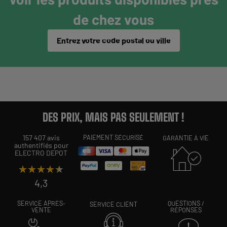
de chez vous
Entrez votre code postal ou ville
DES PRIX, MAIS PAS SEULEMENT !
157 407 avis
PAIEMENT SÉCURISÉ
GARANTIE À VIE
authentifiés pour
ELECTRO DEPOT
★★★★★
★★★★★
4,3
SERVICE APRÈS-
QUESTIONS /
SERVICE CLIENT
VENTE
RÉPONSES