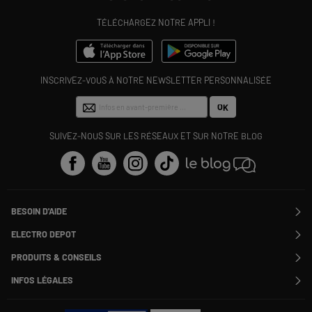
TÉLÉCHARGEZ NOTRE APPLI !
INSCRIVEZ-VOUS À NOTRE NEWSLETTER PERSONNALISÉE
OK
SUIVEZ-NOUS SUR LES RÉSEAUX ET SUR NOTRE BLOG
BESOIN D'AIDE
Contactez-nous
ELECTRO DEPOT
Suivre ma commande
Modifier ou annuler ma commande
PRODUITS & CONSEILS
SAV
Qui sommes nous ?
Nos marques
Payer en plusieurs fois
INFOS LÉGALES
Rejoignez-nous !
Les avis du site
Information phishing
Nos engagements RSE
Infos légales
Nos catégories phares
Voir toutes les Questions / Réponses
Pour les pros : Electro Des Pros
CGV
Le moins cher