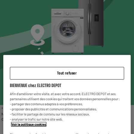
Choisissez un magasin* pour voir les produits
Tout refuser
disponibles
BIENVENUE chez ELECTRO DEPOT
Entrez votre code postal ou ville
Afin d'améliorer votre visite, et avec votre accord, ELECTRO DEPOT et ses
partenaires utilisent des cookies qui traitent vos données personnelles pour :
- partager des contenus adaptés à vos préférences,
* Liste des magasins proposant le gros électroménager reconditionné : Chambéry,
- proposer des publicités et communications personnalisées,
Nîmes, Vitrolles, Fleury Mérogis, Villetaneuse, Valenciennes, Reims La Neuvillette,
- faciliter le partage de contenu sur les réseaux sociaux,
Charleville-Mézières et Rivesaltes.
- analyser le trafic sur notre site web.
Voir la politique cookies
.