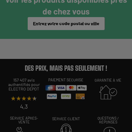
de chez vous
Entrez votre code postal ou ville
DES PRIX, MAIS PAS SEULEMENT !
157 407 avis
PAIEMENT SÉCURISÉ
GARANTIE À VIE
authentifiés pour
ELECTRO DEPOT
★★★★★
★★★★★
4,3
SERVICE APRÈS-
QUESTIONS /
SERVICE CLIENT
VENTE
RÉPONSES