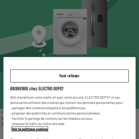
Choisissez un magasin* pour voir les produits
Tout refuser
disponibles
BIENVENUE chez ELECTRO DEPOT
Entrez votre code postal ou ville
Afin d'améliorer votre visite, et avec votre accord, ELECTRO DEPOT et ses
partenaires utilisent des cookies qui traitent vos données personnelles pour :
- partager des contenus adaptés à vos préférences,
* Liste des magasins proposant le gros électroménager reconditionné : Chambéry,
- proposer des publicités et communications personnalisées,
Nîmes, Vitrolles, Fleury Mérogis, Villetaneuse, Valenciennes, Reims La Neuvillette,
- faciliter le partage de contenu sur les réseaux sociaux,
Charleville-Mézières et Rivesaltes.
- analyser le trafic sur notre site web.
Voir la politique cookies
.