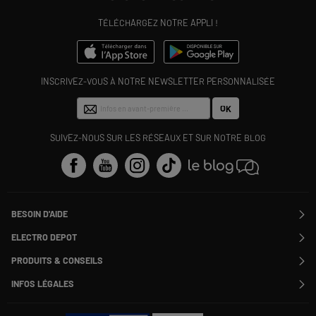
TÉLÉCHARGEZ NOTRE APPLI !
INSCRIVEZ-VOUS À NOTRE NEWSLETTER PERSONNALISÉE
OK
SUIVEZ-NOUS SUR LES RÉSEAUX ET SUR NOTRE BLOG
BESOIN D'AIDE
Contactez-nous
ELECTRO DEPOT
Suivre ma commande
Modifier ou annuler ma commande
PRODUITS & CONSEILS
SAV
Qui sommes nous ?
Nos marques
Payer en plusieurs fois
INFOS LÉGALES
Rejoignez-nous !
Les avis du site
Information phishing
Nos engagements RSE
Infos légales
Nos catégories phares
Voir toutes les Questions / Réponses
Pour les pros : Electro Des Pros
CGV
Le moins cher