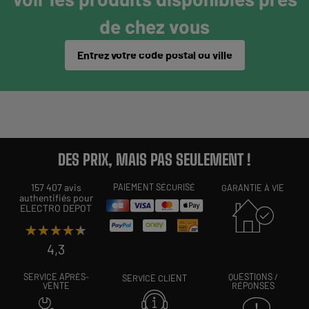
de chez vous
Entrez votre code postal ou ville
DES PRIX, MAIS PAS SEULEMENT !
157 407 avis
PAIEMENT SÉCURISÉ
GARANTIE À VIE
authentifiés pour
ELECTRO DEPOT
★★★★★
★★★★★
4,3
SERVICE APRÈS-
QUESTIONS /
SERVICE CLIENT
VENTE
RÉPONSES