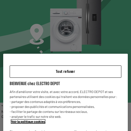
Choisissez un magasin* pour voir les produits
Tout refuser
disponibles
BIENVENUE chez ELECTRO DEPOT
Entrez votre code postal ou ville
Afin d'améliorer votre visite, et avec votre accord, ELECTRO DEPOT et ses
partenaires utilisent des cookies qui traitent vos données personnelles pour :
- partager des contenus adaptés à vos préférences,
* Liste des magasins proposant le gros électroménager reconditionné : Chambéry,
- proposer des publicités et communications personnalisées,
Nîmes, Vitrolles, Fleury Mérogis, Villetaneuse, Valenciennes, Reims La Neuvillette,
- faciliter le partage de contenu sur les réseaux sociaux,
Charleville-Mézières et Rivesaltes.
- analyser le trafic sur notre site web.
Voir la politique cookies
.