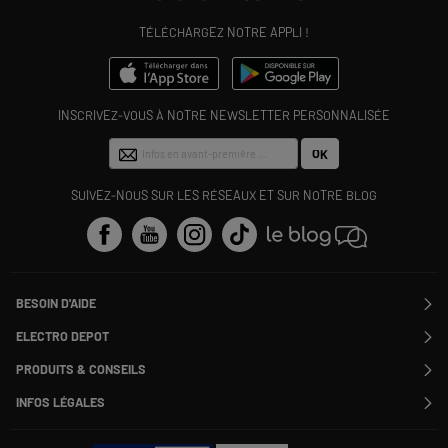
TÉLÉCHARGEZ NOTRE APPLI !
INSCRIVEZ-VOUS À NOTRE NEWSLETTER PERSONNALISÉE
OK
SUIVEZ-NOUS SUR LES RÉSEAUX ET SUR NOTRE BLOG
BESOIN D'AIDE
Contactez-nous
ELECTRO DEPOT
Suivre ma commande
Modifier ou annuler ma commande
PRODUITS & CONSEILS
SAV
Qui sommes nous ?
Nos marques
Payer en plusieurs fois
INFOS LÉGALES
Rejoignez-nous !
Les avis du site
Information phishing
Nos engagements RSE
Infos légales
Nos catégories phares
Voir toutes les Questions / Réponses
Pour les pros : Electro Des Pros
CGV
Le moins cher