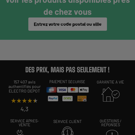
de chez vous
Entrez votre code postal ou ville
DES PRIX, MAIS PAS SEULEMENT !
157 407 avis
PAIEMENT SÉCURISÉ
GARANTIE À VIE
authentifiés pour
ELECTRO DEPOT
★★★★★
★★★★★
4,3
SERVICE APRÈS-
QUESTIONS /
SERVICE CLIENT
VENTE
RÉPONSES